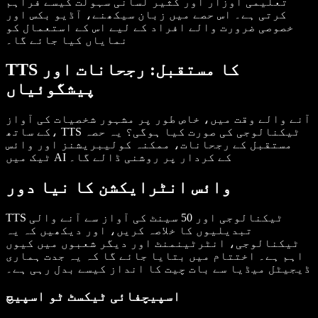
تعلیمی اوزار اور کثیر لسانی سہولت کیسے فراہم
کرتی ہے۔ اس حصے میں زبان سیکھنے، آڈیو بکس اور
خصوصی ضرورت والے افراد کے لیے اس کے استعمال کو
نمایاں کیا جائے گا۔
TTS کا مستقبل: رجحانات اور
پیشگوئیاں
آنے والے وقت میں، خاص طور پر مشہور شخصیات کی آواز
کے ساتھ، TTS ٹیکنالوجی کی صورت کیا ہوگی؟ یہ حصہ
مستقبل کے رجحانات، ممکنہ کولیبریشنز اور وائس
ٹیک میں AI کے کردار پر روشنی ڈالے گا۔
وائس انٹرایکشن کا نیا دور
TTS ٹیکنالوجی اور 50 سینٹ کی آواز سے آنے والی
تبدیلیوں کا خلاصہ کریں، اور دیکھیں کہ یہ
ٹیکنالوجی، انٹرٹینمنٹ اور دیگر شعبوں میں کیوں
اہم ہے۔ اختتام میں بتایا جائے گا کہ یہ جدت ہماری
ڈیجیٹل میڈیا سے بات چیت کا انداز کیسے بدل رہی ہے۔
اسپیچفائی ٹیکسٹ ٹو اسپیچ