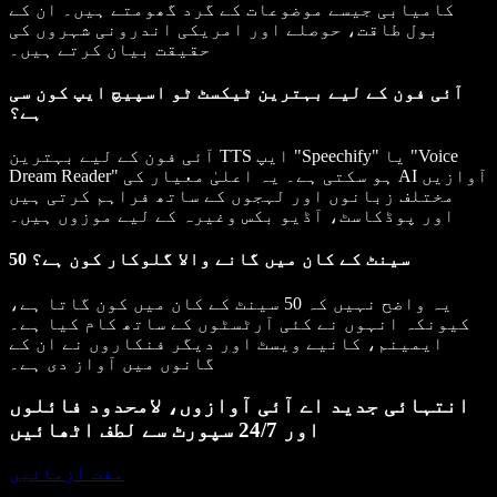
کامیابی جیسے موضوعات کے گرد گھومتے ہیں۔ ان کے
بول طاقت، حوصلے اور امریکی اندرونی شہروں کی
حقیقت بیان کرتے ہیں۔
آئی فون کے لیے بہترین ٹیکسٹ ٹو اسپیچ ایپ کون سی
ہے؟
آئی فون کے لیے بہترین TTS ایپ "Speechify" یا "Voice
Dream Reader" ہو سکتی ہے۔ یہ اعلیٰ معیار کی AI آوازیں
مختلف زبانوں اور لہجوں کے ساتھ فراہم کرتی ہیں
اور پوڈکاسٹ، آڈیو بکس وغیرہ کے لیے موزوں ہیں۔
50 سینٹ کے کان میں گانے والا گلوکار کون ہے؟
یہ واضح نہیں کہ 50 سینٹ کے کان میں کون گاتا ہے،
کیونکہ انہوں نے کئی آرٹسٹوں کے ساتھ کام کیا ہے۔
ایمینم، کانیے ویسٹ اور دیگر فنکاروں نے ان کے
گانوں میں آواز دی ہے۔
انتہائی جدید اے آئی آوازوں، لامحدود فائلوں
اور 24/7 سپورٹ سے لطف اٹھائیں
مفت آزمائیں