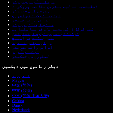
مردانہ آواز جنریٹر
ڈسلیکسیا کے لیے بہترین مطالعہ پروگرام
روبوٹ وائس جنریٹر
اینیمے ٹیکسٹ ٹو اسپیچ
اے آئی وائس چینجر
پی ڈی ایف آڈیو ریڈر
کیا گوگل ڈاکس مجھے پڑھ کر سنا سکتا ہے
ٹیکسٹ ٹو اسپیچ کروم ایکسٹینشن
ہندی ٹیکسٹ ٹو اسپیچ
پی ڈی ایف ریڈ الاؤڈ
اے آئی وائس جنریٹر
ٹیکستو آ ووز
لیطوری دی ٹیکسٹو
دیگر زبانوں میں دیکھیں
العربية
Magyar
中文 (简体)
中文 (台灣)
中文 (简体 中国大陆)
Čeština
Dansk
Nederlands