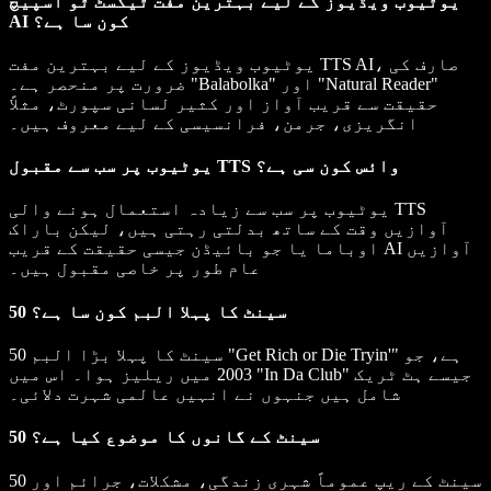
یوٹیوب ویڈیوز کے لیے بہترین مفت ٹیکسٹ ٹو اسپیچ
AI کون سا ہے؟
یوٹیوب ویڈیوز کے لیے بہترین مفت TTS AI، صارف کی
ضرورت پر منحصر ہے۔ "Balabolka" اور "Natural Reader"
حقیقت سے قریب آواز اور کثیر لسانی سپورٹ، مثلاً
انگریزی، جرمن، فرانسیسی کے لیے معروف ہیں۔
یوٹیوب پر سب سے مقبول TTS وائس کون سی ہے؟
یوٹیوب پر سب سے زیادہ استعمال ہونے والی TTS
آوازیں وقت کے ساتھ بدلتی رہتی ہیں، لیکن باراک
اوباما یا جو بائیڈن جیسی حقیقت کے قریب AI آوازیں
عام طور پر خاصی مقبول ہیں۔
50 سینٹ کا پہلا البم کون سا ہے؟
50 سینٹ کا پہلا بڑا البم "Get Rich or Die Tryin'" ہے، جو
2003 میں ریلیز ہوا۔ اس میں "In Da Club" جیسے ہٹ ٹریک
شامل ہیں جنہوں نے انہیں عالمی شہرت دلائی۔
50 سینٹ کے گانوں کا موضوع کیا ہے؟
50 سینٹ کے ریپ عموماً شہری زندگی، مشکلات، جرائم اور