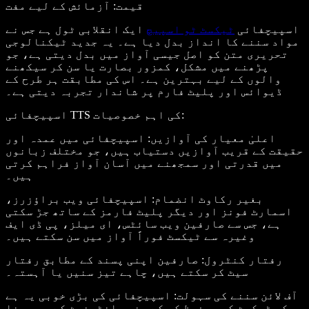
قیمت
: آزمائش کے لیے مفت
اسپیچفائی
ٹیکسٹ ٹو اسپیچ
ایک انقلابی ٹول ہے جس نے
مواد سننے کا انداز بدل دیا ہے۔ یہ جدید ٹیکنالوجی
تحریری متن کو اصل جیسی آواز میں بدل دیتی ہے، جو
پڑھنے میں مشکل، کمزور بصارت یا سن کر سیکھنے
والوں کے لیے بہترین ہے۔ اس کی مطابقت ہر طرح کے
ڈیوائس اور پلیٹ فارم پر شاندار تجربہ دیتی ہے۔
:
اسپیچفائی TTS کی اہم خصوصیات
اعلیٰ معیار کی آوازیں
: اسپیچفائی میں عمدہ اور
حقیقت کے قریب آوازیں دستیاب ہیں، جو مختلف زبانوں
میں قدرتی اور سمجھنے میں آسان آواز فراہم کرتی
ہیں۔
بغیر رکاوٹ انضمام
: اسپیچفائی ویب براؤزرز،
اسمارٹ فونز اور دیگر پلیٹ فارمز کے ساتھ جڑ سکتی
ہے، جس سے صارفین ویب سائٹس، ای میلز، پی ڈی ایف
وغیرہ سے ٹیکسٹ فوراً آواز میں سن سکتے ہیں۔
رفتار کنٹرول
: صارفین اپنی پسند کے مطابق رفتار
سیٹ کر سکتے ہیں، چاہے تیز سنیں یا آہستہ۔
آف لائن سننے کی سہولت
: اسپیچفائی کی بڑی خوبی یہ ہے
کہ ٹیکسٹ کو محفوظ کر کے بغیر انٹرنیٹ کے بھی سنا