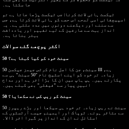
جا سکتا ہے۔
ٹیکسٹ ہائی لائٹ کرنا
: جب ٹیکسٹ پڑھا جاتا ہے تو
اسپیچفائی اسی لمحے اس حصے کو ہائی لائٹ کرتا ہے، جس
سے سننے اور دیکھنے دونوں میں مدد ملتی ہے۔ یہ
انداز بہت سے صارفین کے لیے تفہیم اور یادداشت
بہتر بناتا ہے۔
اکثر پوچھے گئے سوالات
50 سینٹ خود کو کیا کہتا ہے؟
50 سینٹ، جن کا اصل نام کرٹس جیمز جیکسن III ہے،
زیادہ تر خود کو اپنے اسٹیج نام "50 سینٹ" ہی سے
پکارتے ہیں۔ ہپ ہاپ میں ان کا بڑا اثر ہے اور مداح
انہیں پیار سے "فیفٹی" بھی کہتے ہیں۔
50 سینٹ کو ریپ کس نے سکھایا؟
50 سینٹ نے ریپ زیادہ تر خود ہی سیکھا اور بڑے ریپرز
سے متاثر ہوئے۔ ٹوپاک اور ایمینم جیسے آرٹسٹوں کے
اسٹائل نے ان کے انداز پر گہرا اثر ڈالا۔