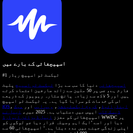
اسپیچفائی کے بارے میں
#1 ٹیکسٹ ٹو اسپیچ ریڈر
اسپیچفائی
دنیا کا سب سے بڑا
ٹیکسٹ ٹو اسپیچ
پلیٹ
فارم ہے، جس پر 50 ملین سے زائد صارفین اعتماد کرتے
ہیں اور 5 لاکھ سے زیادہ پانچ ستارہ ریویوز کے ذریعے
اس کی خدمات کو سراہا گیا ہے۔ یہ ٹیکسٹ ٹو اسپیچ
اینڈرائیڈ
،
کروم ایکسٹینشن
،
ویب ایپ
اور
میک
،
iOS
ڈیسک ٹاپ
ایپس میں دستیاب ہے۔ 2025 میں،
ایپل نے
WWDC پر
اسپیچفائی کو معزز
ایپل ڈیزائن ایوارڈ
دیا اور اسے ’ایک اہم وسیلہ قرار دیا جو لوگوں کو
اپنی زندگی جینے میں مدد دیتا ہے۔‘ اسپیچفائی 60 سے