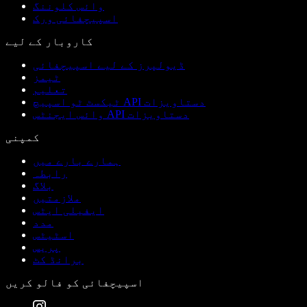
وائس کلوننگ
اسپیچفائی ورک
کاروبار کے لیے
ڈیولپرز کے لیے اسپیچفائی
ٹیمز
تعلیم
ٹیکسٹ ٹو اسپیچ API دستاویزات
وائس ایجنٹس API دستاویزات
کمپنی
ہمارے بارے میں
رابطہ
بلاگ
ملازمتیں
ایفیلی ایٹس
مدد
اسٹیٹس
پریس
برانڈ کٹ
اسپیچفائی کو فالو کریں