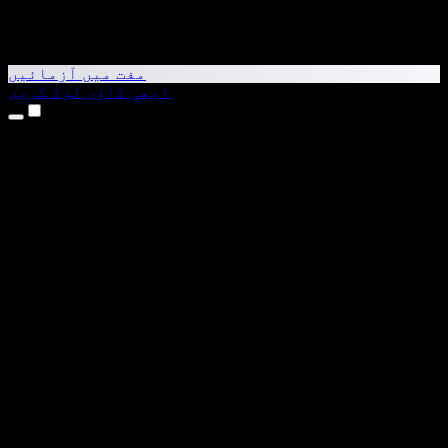
مفت میں آزمائیں
ابھی ڈاؤن لوڈ کریں
مصنوعات
متن کو آواز میں بدلیں
iPhone اور iPad ایپس
Android ایپ
Chrome ایکسٹینشن
Edge ایکسٹینشن
ویب ایپ
Mac ایپ