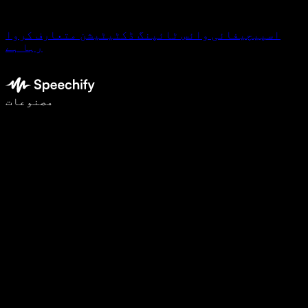
اسپیچیفائی وائس ٹائپنگ ڈکٹیٹیشن متعارف کروا
رہا ہے
وائس ٹائپنگ کے ساتھ 5 گنا تیزی سے لکھیں
مصنوعات
مزید جانیں