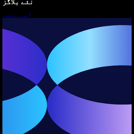
نئے بلاگز
سب دیکھیں