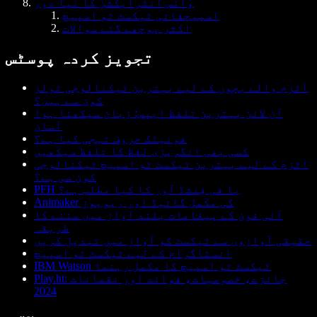
وائس انٹرایکشن کا نیا دور
اسپیچفائی ٹیکسٹ ٹو اسپیچ
اکثر پوچھے گئے سوالات
تجویز کردہ پوسٹس
آٹزم والے بچوں کے لیے بہترین ٹیکنالوجی ٹولز
کون سے ہیں؟
آن لائن بہترین تلفظ ایپس: زبان سیکھنا ہوا
آسان
فونیٹک حروفِ تہجی کیا ہے؟
کسی بھی انگریزی لفظ کا تلفظ سیکھیں
آٹزم کے لیے بہترین ٹیکسٹ ٹو اسپیچ ٹیکنالوجی
کون سی ہے؟
PFH یا فی فِنشڈ آور کا کیا مطلب ہے؟
Animaker کی مکمل گائیڈ اور ریویوز
آئی فون کے پیغامات بلند آواز میں سننے کا
طریقہ
حقیقی آوازوں سے ٹیکسٹ کو آواز میں تبدیل کریں
انسٹاگرام کے لیے ٹیکسٹ ٹو اسپیچ
IBM Watson ٹیکسٹ ٹو اسپیچ کا مکمل رہنما
Play.ht: جائزے، خصوصیات، فوائد اور نقصانات
2024