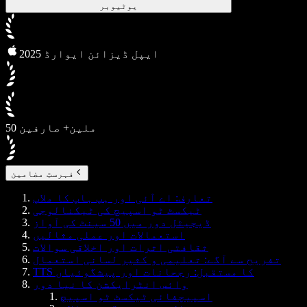
یوٹیوبر
2025 ایپل ڈیزائن ایوارڈ
50 ملین+ صارفین
فہرستِ مضامین
تعارف: اے آئی اور ہپ ہاپ کا ملاپ
ٹیکسٹ ٹو اسپیچ کی ٹیکنالوجی
ڈیجیٹل دور میں 50 سینٹ کی آواز
استعمالات اور عملی مثالیں
ثقافتی اثرات اور اخلاقی سوالات
تفریح سے آگے: تعلیمی و کثیر لسانی استعمال
TTS کا مستقبل: رجحانات اور پیشگوئیاں
وائس انٹرایکشن کا نیا دور
اسپیچفائی ٹیکسٹ ٹو اسپیچ