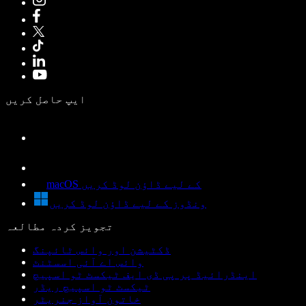
ایپ حاصل کریں
macOS کے لیے ڈاؤن لوڈ کریں
ونڈوز کے لیے ڈاؤن لوڈ کریں
تجویز کردہ مطالعہ
ڈکٹیشن اور وائس ٹائپنگ
وائس اے آئی اسسٹنٹ
اینڈرائیڈ پر پی ڈی ایف ٹیکسٹ ٹو اسپیچ
ٹیکسٹ ٹو اسپیچ ریڈر
خاتون آواز جنریٹر