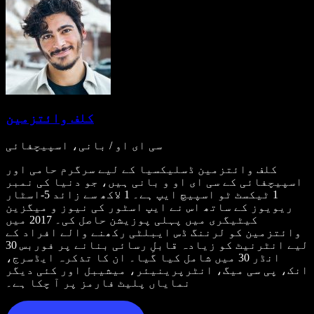
کلف وائتزمین
سی ای او / بانی، اسپیچفائی
کلف وائتزمین ڈسلیکسیا کے لیے سرگرم حامی اور
اسپیچفائی کے سی ای او و بانی ہیں، جو دنیا کی نمبر
1 ٹیکسٹ ٹو اسپیچ ایپ ہے۔ 1 لاکھ سے زائد 5-اسٹار
ریویوز کے ساتھ اس نے ایپ اسٹور کی نیوز و میگزین
کیٹیگری میں پہلی پوزیشن حاصل کی۔ 2017 میں
وائتزمین کو لرننگ ڈس ایبلٹی رکھنے والے افراد کے
لیے انٹرنیٹ کو زیادہ قابلِ رسائی بنانے پر فوربس 30
انڈر 30 میں شامل کیا گیا۔ ان کا تذکرہ ایڈسرج،
انک، پی سی میگ، انٹرپرینیئر، میشیبل اور کئی دیگر
نمایاں پلیٹ فارمز پر آ چکا ہے۔