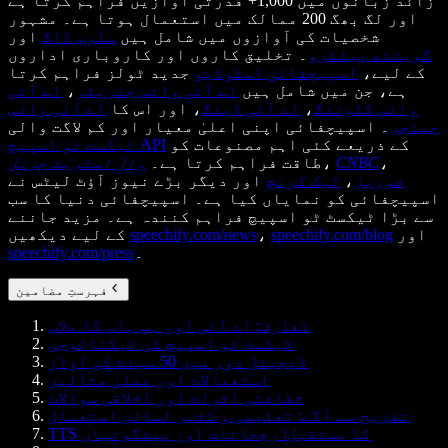
زائد زبانوں میں 1,000+ قدرتی آوازیں فراہم کرتا ہے
اور لگ بھگ 200 ممالک میں استعمال ہوتا ہے۔ مشہور
شخصیات کی آوازوں میں شامل ہیں
سنُوپ ڈاگ
اور
گوینتھ پیلٹرو
۔ تخلیق کاروں اور کاروباری اداروں
کے لیے،
اسپیچفائی اسٹوڈیو
جدید ٹولز فراہم کرتا
ہے، جن میں شامل ہیں
اے آئی وائس جنریٹر
،
اے آئی
وائس کلوننگ
،
اے آئی ڈبنگ
، اور اس کا
اے آئی وائس
چینجر
۔ اسپیچفائی اپنی اعلیٰ معیار اور کم لاگت والی
کے ذریعے کئی اہم مصنوعات کو
ٹیکسٹ ٹو اسپیچ API
،
CNBC
،
طاقت فراہم کرتا ہے۔
وال اسٹریٹ جرنل
فوربز
،
ٹیک کرنچ
اور دیگر بڑے نیوز آؤٹ لیٹس نے
اسپیچفائی کو نمایاں کیا ہے۔ اسپیچفائی دنیا کا سب
سے بڑا ٹیکسٹ ٹو اسپیچ فراہم کنندہ ہے۔ مزید جاننے
اور
speechify.com/blog
،
speechify.com/news
کے لیے دیکھیں
۔
speechify.com/press
فہرستِ مضامین
تعارف: اے آئی اور ہپ ہاپ کا ملاپ
ٹیکسٹ ٹو اسپیچ کی ٹیکنالوجی
ڈیجیٹل دور میں 50 سینٹ کی آواز
استعمالات اور عملی مثالیں
ثقافتی اثرات اور اخلاقی سوالات
تفریح سے آگے: تعلیمی و کثیر لسانی استعمال
TTS کا مستقبل: رجحانات اور پیشگوئیاں