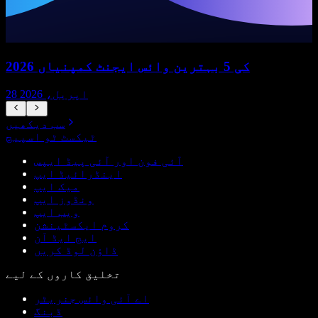
2026 کی 5 بہترین وائس ایجنٹ کمپنیاں
28 اپریل، 2026
سب دیکھیں
ٹیکسٹ ٹو اسپیچ
آئی فون اور آئی پیڈ ایپس
اینڈرائیڈ ایپ
میک ایپ
ونڈوز ایپ
ویب ایپ
کروم ایکسٹینشن
ایج ایڈ آن
ڈاؤن لوڈ کریں
تخلیق کاروں کے لیے
اے آئی وائس جنریٹر
ڈبنگ