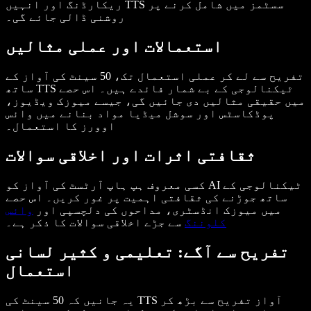
ریکارڈنگ اور انہیں TTS سسٹمز میں شامل کرنے پر
روشنی ڈالی جائے گی۔
استعمالات اور عملی مثالیں
تفریح سے لے کر عملی استعمال تک، 50 سینٹ کی آواز کے
ساتھ TTS ٹیکنالوجی کے بے شمار فائدے ہیں۔ اس حصے
میں حقیقی مثالیں دی جائیں گی، جیسے میوزک ویڈیوز،
پوڈکاسٹس اور سوشل میڈیا مواد بنانے میں وائس
اوورز کا استعمال۔
ثقافتی اثرات اور اخلاقی سوالات
کسی معروف ہپ ہاپ آرٹسٹ کی آواز کو AI ٹیکنالوجی کے
ساتھ جوڑنے کی ثقافتی اہمیت پر غور کریں۔ اس حصے
میں میوزک انڈسٹری، مداحوں کی دلچسپی اور
وائس
کلوننگ
سے جڑے اخلاقی سوالات کا ذکر ہے۔
تفریح سے آگے: تعلیمی و کثیر لسانی
استعمال
یہ جانیں کہ 50 سینٹ کی TTS آواز تفریح سے بڑھ کر