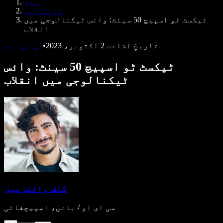
ہوم
ڈویلپرز کے لیے Speechify
ٹی ٹی ایس
ٹیکسٹ ٹو اسپیچ 50 سینٹ: وائس ٹیکنالوجی میں
انقلاب
تاریخِ اشاعت
2 اکتوبر، 2023
•
ٹی ٹی ایس
ٹیکسٹ ٹو اسپیچ 50 سینٹ: وائس
ٹیکنالوجی میں انقلاب
کلف وائتزمین
سی ای او / بانی، اسپیچفائی