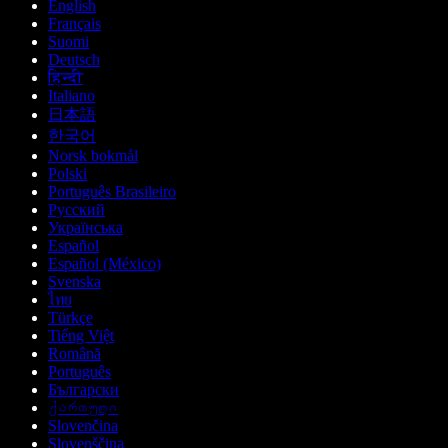
English
Français
Suomi
Deutsch
हिन्दी
Italiano
日本語
한국어
Norsk bokmål
Polski
Português Brasileiro
Русский
Українська
Español
Español (México)
Svenska
ไทย
Türkçe
Tiếng Việt
Română
Português
Български
ქართული
Slovenčina
Slovenščina