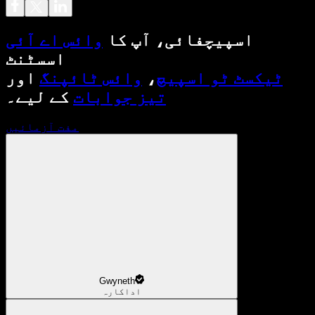
اسپیچفائی، آپ کا
وائس اے آئی
اسسٹنٹ
ٹیکسٹ ٹو اسپیچ
،
وائس ٹائپنگ
اور
تیز جوابات
کے لیے۔
مفت آزمائیں
Gwyneth
اداکارہ