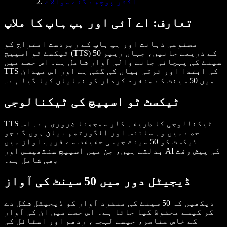
اکثر پوچھے گئے سوالات
تعارف: اے آئی اور ہپ ہاپ کا ملاپ
مصنوعی ذہانت اور ہپ ہاپ کے زبردست امتزاج کو
ٹیکسٹ ٹو اسپیچ (TTS) کے ذریعے جانیں، جہاں ریپر 50
سینٹ کی پہچانی جانے والی آواز شامل ہے۔ اس حصے میں
TTS کی ابتدا اور ترقی بیان کی گئی ہے اور اس میدان
میں 50 سینٹ کے منفرد کردار کو نمایاں کیا گیا ہے۔
ٹیکسٹ ٹو اسپیچ کی ٹیکنالوجی
TTS ٹیکنالوجی کا طریقہ کار سمجھنا ضروری ہے۔ اس
حصے میں وہ سائنس اور الگورتھم بیان ہوں گے جو
ٹیکسٹ کو 50 سینٹ جیسی حقیقت سے قریب آواز میں
بدلتے ہیں، جن میں اسپیچ سنتھیسس اور AI کی پیش رفت
بھی شامل ہے۔
ڈیجیٹل دور میں 50 سینٹ کی آواز
دیکھیں کہ 50 سینٹ کی منفرد آواز کو ڈیجیٹل شکل دے
کر کیسے محفوظ کیا جاتا ہے۔ اس حصے میں ان کی آواز
کے خاص عناصر، جیسے لہجہ، ردھم اور اسٹائل کی