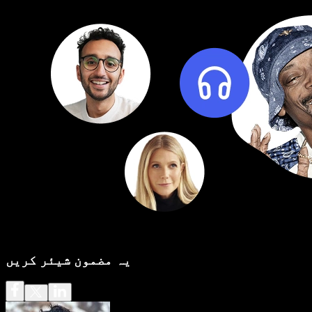
یہ مضمون شیئر کریں