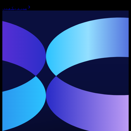
سب دیکھیں