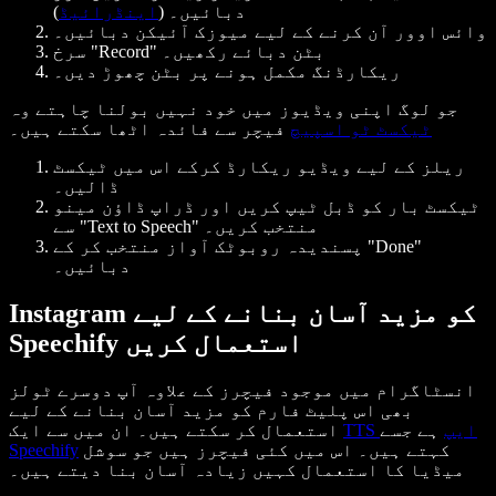
) دبائیں۔
اینڈرائیڈ
(
وائس اوور آن کرنے کے لیے میوزک آئیکن دبائیں۔
سرخ "Record" بٹن دبائے رکھیں۔
ریکارڈنگ مکمل ہونے پر بٹن چھوڑ دیں۔
جو لوگ اپنی ویڈیوز میں خود نہیں بولنا چاہتے وہ
ٹیکسٹ ٹو اسپیچ
فیچر سے فائدہ اٹھا سکتے ہیں۔
ریلز کے لیے ویڈیو ریکارڈ کرکے اس میں ٹیکسٹ
ڈالیں۔
ٹیکسٹ بار کو ڈبل ٹیپ کریں اور ڈراپ ڈاؤن مینو
سے "Text to Speech" منتخب کریں۔
پسندیدہ روبوٹک آواز منتخب کر کے "Done"
دبائیں۔
Instagram کو مزید آسان بنانے کے لیے
Speechify استعمال کریں
انسٹاگرام میں موجود فیچرز کے علاوہ آپ دوسرے ٹولز
بھی اس پلیٹ فارم کو مزید آسان بنانے کے لیے
TTS ایپ
ہے جسے
استعمال کر سکتے ہیں۔ ان میں سے ایک
کہتے ہیں۔ اس میں کئی فیچرز ہیں جو سوشل
Speechify
میڈیا کا استعمال کہیں زیادہ آسان بنا دیتے ہیں۔