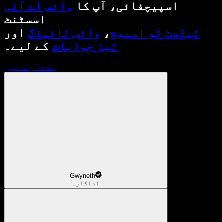
اسپیچفائی، آپ کا
وائس اے آئی
اسسٹنٹ
ٹیکسٹ ٹو اسپیچ
،
وائس ٹائپنگ
اور
تیز جوابات
کے لیے۔
مفت آزمائیں
Gwyneth
اداکارہ