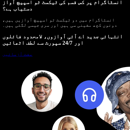
انسٹاگرام پر کس قسم کی ٹیکسٹ ٹو اسپیچ آواز
دستیاب ہے؟
انسٹاگرام میں دو ٹیکسٹ ٹو اسپیچ آوازیں ہیں،
دونوں کچھ مشینی سی ہیں اور سری جیسی لگتی ہیں۔
انتہائی جدید اے آئی آوازوں، لامحدود فائلوں
اور 24/7 سپورٹ سے لطف اٹھائیں
مفت آزمائیں