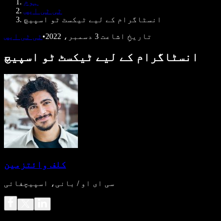
ہوم
ڈویلپرز کے لیے Speechify
ٹی ٹی ایس
انسٹاگرام کے لیے ٹیکسٹ ٹو اسپیچ
تاریخِ اشاعت
3 دسمبر، 2022
•
ٹی ٹی ایس
انسٹاگرام کے لیے ٹیکسٹ ٹو اسپیچ
کلف وائتزمین
سی ای او / بانی، اسپیچفائی