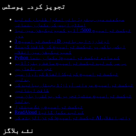
تجویز کردہ پوسٹس
سیکھنے میں بہتری: ہائی اسکول طلباء کے لیے
اسٹڈی ایپس کی مکمل رہنمائی
ٹیکسٹ ٹو اسپیچ 5000: آڈیو کمیونیکیشن میں نیا
دور
ٹیکسٹ ٹو اسپیچ 3D اوتارز - اہم باتیں
ایکس باکس پر ٹیکسٹ ٹو اسپیچ کی طاقت: گیمنگ
کمیونیکیشن میں انقلاب
Python کے ساتھ ٹیکسٹ ٹو اسپیچ: مکمل رہنما
پی سی کے لیے ٹیکسٹ ٹو اسپیچ سافٹ ویئر: آڈیو
تجربہ نکھاریں
ٹیکسٹ ٹو اسپیچ کوئیک: الفاظ کو آواز میں
بدلیں
ٹیکسٹ ٹو اسپیچ مردانہ آواز: ڈیجیٹل بیانیے کی
طاقت اپنائیں
ٹیکسٹ ٹو اسپیچ منٹس: تحریر کو بولتی زبان میں
بدلنا
ٹیکسٹ ٹو اسپیچ رنگ سینٹرل
ReadAloud کے لیے مکمل گائیڈ
ٹیکسٹ ٹو اسپیچ: کوئن الزبتھ کی AI وائس انقلاب
نئے بلاگز