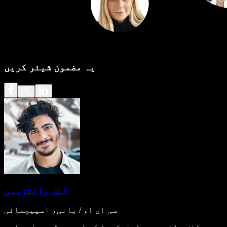
یہ مضمون شیئر کریں
کلف وائتزمین
سی ای او / بانی، اسپیچفائی