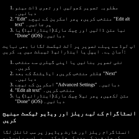
مطلوبہ تصویر کھولیں اور تھری ڈاٹ مینو
دبائیں۔
"Edit" منتخب کریں، پھر اسکرین کے نیچے "Edit alt
text" پر جائیں۔
نیا متن ڈالیں اور چیک مارک (اینڈرائیڈ) یا
"Done" (iOS) دبائیں۔
اپ لوڈ سے پہلے تصویر پر آلٹ ٹیکسٹ لگانا بھی نہایت
آسان ہے۔ ایپل یا اینڈرائیڈ ٹیبلٹ میں یہ کریں:
نئی تصویر بنائیں یا اپنی گیلری سے منتخب
کریں۔
فِلٹر منتخب کریں، ایڈیٹنگ کے بعد "Next"
دبائیں۔
اسکرین کے نیچے "Advanced Settings" دبائیں۔
"Edit alt text" منتخب کریں۔
متن لکھیں، پھر نیلا چیک مارک (اینڈرائیڈ) یا
"Done" (iOS) دبائیں۔
انسٹاگرام کے لیے ریلز اور ویڈیو ٹیکسٹ مینیج
کریں
انسٹاگرام ریلز اور شارٹ ویڈیوز پر سب ٹائٹل لگا
کر صارفین کی مدد کی جا سکتی ہے۔ اس سے اسسٹیو