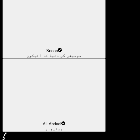
Snoop
موسیقی کی دنیا کا آئیکون
Ali Abdaal
یوٹیوبر