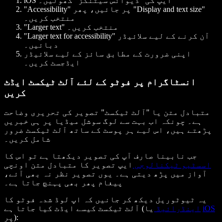
iOS ایپ کی "ڈیوائس سیٹنگز" کھولیں۔
"Accessibility" پر جائیں، پھر "Display and text size"
منتخب کریں۔
"Larger text" منتخب کریں۔
"Larger text for accessibility" آن کرنے کے لیے سلائیڈر
دبائیں۔
اپنی ضرورت کے مطابق سائز کے لیے سلائیڈر
ایڈجسٹ کریں۔
انسٹاگرام پر فوٹو کے لئے آلٹ ٹیکسٹ ایڈٹ
کریں
متبادل متن یا "آلٹ ٹیکسٹ" تصویر کی تحریری وضاحت
ہے۔ چونکہ اب بہت سے لوگ سوشل میڈیا پر ہی خبریں
پڑھتے ہیں، اس لیے ہر پوسٹ کے ساتھ آلٹ ٹیکسٹ ضرور
شامل کریں۔
جب نابینا صارف آپ کی تصویر دیکھتا ہے تو اس کا
اسسٹیو ٹیکنالوجی
ایپ تصویر کا متبادل متن اونچی
آواز میں پڑھ دیتی ہے۔ یوں تصویر نظر نہ بھی آئے،
پیغام پھر بھی پہنچ جاتا ہے۔
یہ ٹیوٹوریل دیکھ کر جانیں کہ اپ لوڈ شدہ فوٹو کا
iOS
یا
اینڈرائیڈ
آلٹ ٹیکسٹ کیسے ایڈٹ کیا جاتا ہے (
پر):