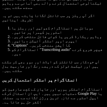
ٹیکنالوجی استعمال کرنے والے بھی آسانی سے ویڈیو
سمجھ سکتے ہیں۔
اگر آپ ریلز پر سب ٹائٹل لگانا چاہتے ہیں تو یہ
طریقہ اپنائیں:
موبائل پر انسٹاگرام کھولیں اور ریلز یا
اسٹوریز کیمرا پر جائیں۔
ویڈیو ریکارڈ کریں یا کوئی فائل منتخب کریں۔
ایپری اوپر اسٹکر آئیکن دبائیں۔
"Captions" کا آپشن منتخب کریں۔
انسٹاگرام کو "Transcribing audio" فیچر شروع کرنے
دیں۔
آپ خودکار سب ٹائٹلز کو ایڈٹ اور موو بھی کر سکتے
ہیں اور ٹیکسٹ ٹولز کے ذریعے رنگ اور فارمیٹ بدل
سکتے ہیں۔
انسٹاگرام پر اسٹکر استعمال کریں
انسٹاگرام اسٹکر یورپ اور جاپان کے کچھ صارفین کو
دستیاب نہیں ہیں۔ ایپ ان انسٹال کرکے Google Play یا
ایپل اسٹور سے تازہ ترین ورژن لگانے سے یہ مسئلہ
اکثر حل ہو جاتا ہے۔