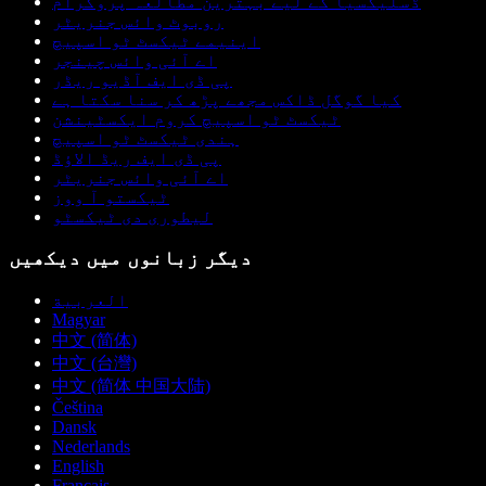
ڈسلیکسیا کے لیے بہترین مطالعہ پروگرام
روبوٹ وائس جنریٹر
اینیمے ٹیکسٹ ٹو اسپیچ
اے آئی وائس چینجر
پی ڈی ایف آڈیو ریڈر
کیا گوگل ڈاکس مجھے پڑھ کر سنا سکتا ہے
ٹیکسٹ ٹو اسپیچ کروم ایکسٹینشن
ہندی ٹیکسٹ ٹو اسپیچ
پی ڈی ایف ریڈ الاؤڈ
اے آئی وائس جنریٹر
ٹیکستو آ ووز
لیطوری دی ٹیکسٹو
دیگر زبانوں میں دیکھیں
العربية
Magyar
中文 (简体)
中文 (台灣)
中文 (简体 中国大陆)
Čeština
Dansk
Nederlands
English
Français