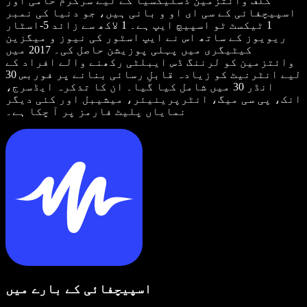
کلف وائتزمین ڈسلیکسیا کے لیے سرگرم حامی اور
اسپیچفائی کے سی ای او و بانی ہیں، جو دنیا کی نمبر
1 ٹیکسٹ ٹو اسپیچ ایپ ہے۔ 1 لاکھ سے زائد 5-اسٹار
ریویوز کے ساتھ اس نے ایپ اسٹور کی نیوز و میگزین
کیٹیگری میں پہلی پوزیشن حاصل کی۔ 2017 میں
وائتزمین کو لرننگ ڈس ایبلٹی رکھنے والے افراد کے
لیے انٹرنیٹ کو زیادہ قابلِ رسائی بنانے پر فوربس 30
انڈر 30 میں شامل کیا گیا۔ ان کا تذکرہ ایڈسرج،
انک، پی سی میگ، انٹرپرینیئر، میشیبل اور کئی دیگر
نمایاں پلیٹ فارمز پر آ چکا ہے۔
اسپیچفائی کے بارے میں