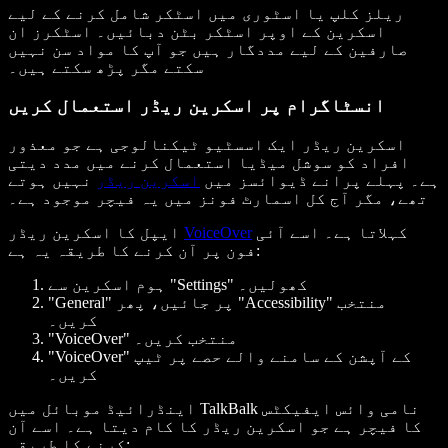
ریلز کلپ یا اسٹوری میں اسٹکر شامل کرنے کے لیے
اسکرین کے اوپر اسٹکر بٹن دبائیں۔ اسٹکرز ان
صارفین کے لیے مددگار ہیں جو آپ کا مواد سن نہیں
سکتے مگر پڑھ سکتے ہیں۔
انسٹاگرام پر اسکرین ریڈر استعمال کریں
اسکرین ریڈر ایک اسسٹیو ٹیکنالوجی ہے جو معذور
افراد کو سوشل میڈیا استعمال کرنے میں مدد دیتی
ہے۔ پہلے پرانے ڈیوائسز میں
اسکرین ریڈر
نہیں ہوتے
تھے، مگر آج کل اسمارٹ فونز میں یہ فیچر موجود ہے۔
کہلاتا ہے۔ اسے آئی
VoiceOver
ایپل کا اسکرین ریڈر
فون پر آن کرنے کا طریقہ یہ ہے:
ہوم اسکرین سے "Settings" کھولیں۔
"General" پر جائیں، پھر "Accessibility" منتخب
کریں۔
"VoiceOver" منتخب کریں۔
"VoiceOver" کے آپشن کے سامنے والے حصے پر ٹیپ
کریں۔
اینڈرائیڈ موبائل میں TalkBalk نامی وائس ایفیکٹس
کا فیچر ہے جو اسکرین ریڈر کا کام دیتا ہے۔ اسے آن
کرنے کا طریقہ: