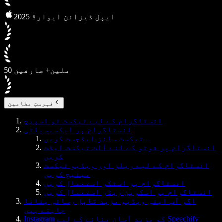
2025 ایپل ڈیزائن ایوارڈ
50 ملین+ صارفین
فہرستِ مضامین
انسٹاگرام کے لیے ٹیکسٹ ٹو اسپیچ
انسٹاگرام پر ایکسیسبلٹی
ٹیکسٹ سائز ایڈجسٹ کریں
انسٹاگرام پر فوٹو کے لئے آلٹ ٹیکسٹ ایڈٹ
کریں
انسٹاگرام کے لیے ریلز اور ویڈیو ٹیکسٹ
مینیج کریں
انسٹاگرام پر اسٹکر استعمال کریں
انسٹاگرام پر اسکرین ریڈر استعمال کریں
اگر آپ اپنی ویڈیو مزید قابل رسائی بنانا
چاہتے ہیں
Instagram کو مزید آسان بنانے کے لیے Speechify