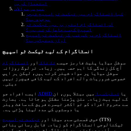
استعمال کریں
عمومی سوالات
کیا انسٹاگرام میں ٹیکسٹ ٹو اسپیچ فیچر
موجود ہے؟
آپ انسٹاگرام اسٹوریز میں ٹیکسٹ ٹو
اسپیچ کیسے حاصل کرتے ہیں؟
انسٹاگرام پر کس قسم کی ٹیکسٹ ٹو اسپیچ
آواز دستیاب ہے؟
انسٹاگرام کے لیے ٹیکسٹ ٹو اسپیچ
سوشل میڈیا پلیٹ فارمز جیسے
ٹک ٹاک
اور
انسٹاگرام
آج کل زندگی کا اہم حصہ ہیں۔ زیادہ تر لوگ روزانہ
سوشل میڈیا پر مواد شیئر کرتے ہیں، لیکن ہر ایپ
خصوصی ضروریات والے افراد کے لیے کافی فیچرز نہیں
دیتی۔
یا
ڈسلیکسیا
میں مبتلا ہوں، ان
ADHD
ایسے افراد جو
کے لیے بہت زیادہ متن پڑھنا مشکل ہو جاتا ہے۔ بصارت
سے محروم افراد کو تو اکثر تیسرے فریق کے سافٹ ویئر
یا دوستوں کی مدد لینا پڑتی ہے۔
(TTS)
خوش قسمتی سے، میٹا اور
ٹیکسٹ ٹو اسپیچ
ٹیکنالوجی انسٹاگرام کو زیادہ قابل رسائی بناتی
ہے۔ آئیے دیکھتے ہیں انسٹاگرام پر یہ فیچر کیسے