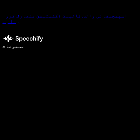
اسپیچیفائی وائس ٹائپنگ ڈکٹیٹیشن متعارف کروا
رہا ہے
وائس ٹائپنگ کے ساتھ 5 گنا تیزی سے لکھیں
مصنوعات
مزید جانیں