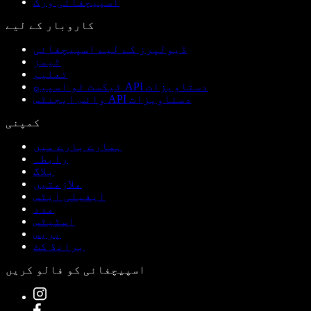
اسپیچفائی ورک
کاروبار کے لیے
ڈیولپرز کے لیے اسپیچفائی
ٹیمز
تعلیم
ٹیکسٹ ٹو اسپیچ API دستاویزات
وائس ایجنٹس API دستاویزات
کمپنی
ہمارے بارے میں
رابطہ
بلاگ
ملازمتیں
ایفیلی ایٹس
مدد
اسٹیٹس
پریس
برانڈ کٹ
اسپیچفائی کو فالو کریں