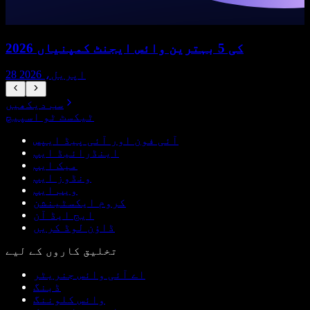
2026 کی 5 بہترین وائس ایجنٹ کمپنیاں
28 اپریل، 2026
سب دیکھیں
ٹیکسٹ ٹو اسپیچ
آئی فون اور آئی پیڈ ایپس
اینڈرائیڈ ایپ
میک ایپ
ونڈوز ایپ
ویب ایپ
کروم ایکسٹینشن
ایج ایڈ آن
ڈاؤن لوڈ کریں
تخلیق کاروں کے لیے
اے آئی وائس جنریٹر
ڈبنگ
وائس کلوننگ