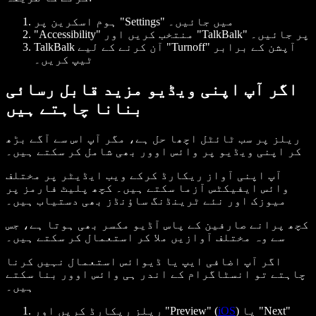
ہوم اسکرین پر "Settings" میں جائیں۔
"Accessibility" منتخب کریں اور "TalkBalk" پر جائیں۔
TalkBalk آن کرنے کے لیے "Turnoff" آپشن کے برابر
ٹیپ کریں۔
اگر آپ اپنی ویڈیو مزید قابل رسائی
بنانا چاہتے ہیں
ریلز پر سب ٹائٹل اچھا حل ہے، مگر آپ اس سے آگے بڑھ
کر اپنی ویڈیو پر وائس اوور بھی شامل کر سکتے ہیں۔
آپ اپنی آواز ریکارڈ کرکے ویب ایڈیٹر پر مختلف
وائس ایفیکٹس آزما سکتے ہیں۔ کچھ پلیٹ فارمز پر
میوزک اور نئے ٹرینڈنگ ساؤنڈز بھی دستیاب ہیں۔
کچھ پرانے صارفین کے پاس آڈیو مکسر بھی ہوتا ہے، جس
سے وہ مختلف آوازیں ملا کر استعمال کر سکتے ہیں۔
اگر آپ اضافی ایپ یا ڈیوائس استعمال نہیں کرنا
چاہتے تو انسٹاگرام کے اندر ہی وائس اوور بنا سکتے
ہیں۔
) یا "Next"
iOS
ریلز ریکارڈ کریں اور "Preview" (