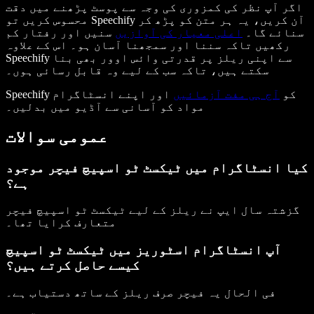
اگر آپ نظر کی کمزوری کی وجہ سے پوسٹ پڑھنے میں دقت
محسوس کریں تو Speechify آن کریں، یہ ہر متن کو پڑھ کر
سنائے گا۔
اعلی معیار کی آوازیں
سنیں اور رفتار کم
رکھیں تاکہ سننا اور سمجھنا آسان ہو۔ اس کے علاوہ
Speechify سے اپنی ریلز پر قدرتی وائس اوور بھی بنا
سکتے ہیں، تاکہ سب کے لیے وہ قابل رسائی ہوں۔
Speechify کو
آج ہی مفت آزمائیں
اور اپنے انسٹاگرام
مواد کو آسانی سے آڈیو میں بدلیں۔
عمومی سوالات
کیا انسٹاگرام میں ٹیکسٹ ٹو اسپیچ فیچر موجود
ہے؟
گزشتہ سال ایپ نے ریلز کے لیے ٹیکسٹ ٹو اسپیچ فیچر
متعارف کرایا تھا۔
آپ انسٹاگرام اسٹوریز میں ٹیکسٹ ٹو اسپیچ
کیسے حاصل کرتے ہیں؟
فی الحال یہ فیچر صرف ریلز کے ساتھ دستیاب ہے۔