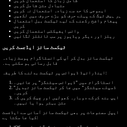
شامل زبان کا استعمال کریں
متبادل متن شامل کریں
ایموجی کا حد سے زیادہ استعمال نہ کریں
ہر ہیش ٹیگ کے پہلے حرف کو بڑے حروف میں لکھیں
پیغام واضح رکھنے کے لیے ٹیکسٹ ببل استعمال
کریں
وائس ایفیکٹس استعمال کریں
ریلز اور دیگر ویڈیوز پر سب ٹائٹلز لگائیں
ٹیکسٹ سائز ایڈجسٹ کریں
ٹیکسٹ سائز بدل کر آپ کی انسٹاگرام پوسٹ زیادہ
قابل رسائی ہو سکتی ہے۔
اینڈرائیڈ ڈیوائس پر ٹیکسٹ بدلنے کا طریقہ:
انسٹاگرام میں "ڈیوائس سیٹنگز" پر جائیں۔
"ڈسپلے سیٹنگز" میں جا کر ٹیکسٹ سائز تبدیل
کریں۔
ایپ بند کرکے دوبارہ کھولیں اور چیک کریں کہ
متن بہتر ہوا یا نہیں۔
ایپل مصنوعات پر بھی ٹیکسٹ سائز آسانی سے ایڈجسٹ
کیا جا سکتا ہے: