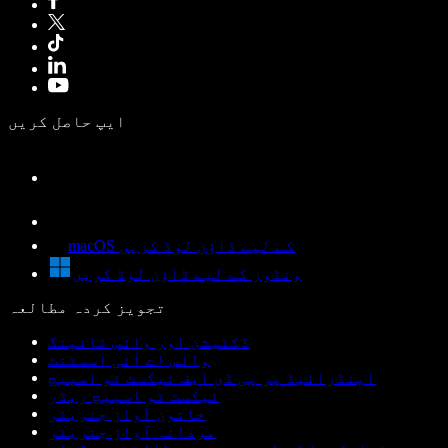
ایپ حاصل کریں
macOS کے لیے ڈاؤن لوڈ کریں
ونڈوز کے لیے ڈاؤن لوڈ کریں
تجویز کردہ مطالعہ
ڈکٹیشن اور وائس ٹائپنگ
وائس اے آئی اسسٹنٹ
اینڈرائیڈ پر پی ڈی ایف ٹیکسٹ ٹو اسپیچ
ٹیکسٹ ٹو اسپیچ ریڈر
خاتون آواز جنریٹر
مردانہ آواز جنریٹر