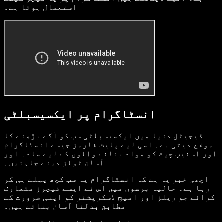
استعمال ہوتا ہے۔
انسٹاگرام پر ایکسیسبلٹی
ڈیجیٹل دنیا میں ایکسیسبلٹی سب کو آگے بڑھنے کا
موقع دیتی ہے۔ اسی لیے پلیٹ فارمز جیسے انسٹاگرام
اور اسنیپ چیٹ کو مواد بنانے والوں کے لیے سادہ اور
آسان ٹولز دینے چاہئیں۔
اچھی خبر یہ ہے کہ انسٹاگرام یہ سب کچھ پہلے ہی کر
رہا ہے۔ حالیہ برسوں میں اس نے ایسے فیچرز متعارف
کرائے جو ریلز اور امیج ڈسکرپشنز کو اپنی ضرورت کے
مطابق بدلنا آسان بناتے ہیں۔