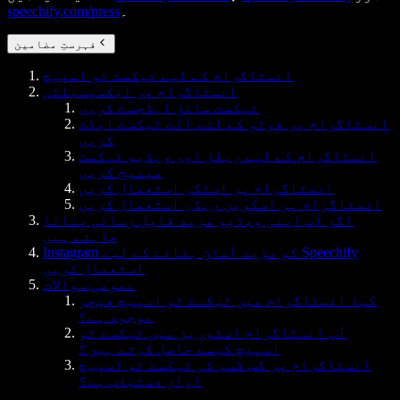
۔
speechify.com/press
فہرستِ مضامین
انسٹاگرام کے لیے ٹیکسٹ ٹو اسپیچ
انسٹاگرام پر ایکسیسبلٹی
ٹیکسٹ سائز ایڈجسٹ کریں
انسٹاگرام پر فوٹو کے لئے آلٹ ٹیکسٹ ایڈٹ
کریں
انسٹاگرام کے لیے ریلز اور ویڈیو ٹیکسٹ
مینیج کریں
انسٹاگرام پر اسٹکر استعمال کریں
انسٹاگرام پر اسکرین ریڈر استعمال کریں
اگر آپ اپنی ویڈیو مزید قابل رسائی بنانا
چاہتے ہیں
Instagram کو مزید آسان بنانے کے لیے Speechify
استعمال کریں
عمومی سوالات
کیا انسٹاگرام میں ٹیکسٹ ٹو اسپیچ فیچر
موجود ہے؟
آپ انسٹاگرام اسٹوریز میں ٹیکسٹ ٹو
اسپیچ کیسے حاصل کرتے ہیں؟
انسٹاگرام پر کس قسم کی ٹیکسٹ ٹو اسپیچ
آواز دستیاب ہے؟