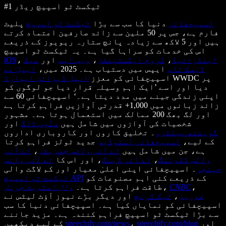
#1 ٹیکسٹ ٹو اسپیچ ریڈر
اسپیچفائی
دنیا کا سب سے بڑا
ٹیکسٹ ٹو اسپیچ
پلیٹ
فارم ہے، جس پر 50 ملین سے زائد صارفین اعتماد کرتے
ہیں اور 5 لاکھ سے زیادہ پانچ ستارہ ریویوز کے ذریعے
اس کی خدمات کو سراہا گیا ہے۔ یہ ٹیکسٹ ٹو اسپیچ
اینڈرائیڈ
،
کروم ایکسٹینشن
،
ویب ایپ
اور
میک
،
iOS
ڈیسک ٹاپ
ایپس میں دستیاب ہے۔ 2025 میں،
ایپل نے
WWDC پر
اسپیچفائی کو معزز
ایپل ڈیزائن ایوارڈ
دیا اور اسے ’ایک اہم وسیلہ قرار دیا جو لوگوں کو
اپنی زندگی جینے میں مدد دیتا ہے۔‘ اسپیچفائی 60 سے
زائد زبانوں میں 1,000+ قدرتی آوازیں فراہم کرتا ہے
اور لگ بھگ 200 ممالک میں استعمال ہوتا ہے۔ مشہور
شخصیات کی آوازوں میں شامل ہیں
سنُوپ ڈاگ
اور
گوینتھ پیلٹرو
۔ تخلیق کاروں اور کاروباری اداروں
کے لیے،
اسپیچفائی اسٹوڈیو
جدید ٹولز فراہم کرتا
ہے، جن میں شامل ہیں
اے آئی وائس جنریٹر
،
اے آئی
وائس کلوننگ
،
اے آئی ڈبنگ
، اور اس کا
اے آئی وائس
چینجر
۔ اسپیچفائی اپنی اعلیٰ معیار اور کم لاگت والی
کے ذریعے کئی اہم مصنوعات کو
ٹیکسٹ ٹو اسپیچ API
،
CNBC
،
طاقت فراہم کرتا ہے۔
وال اسٹریٹ جرنل
فوربز
،
ٹیک کرنچ
اور دیگر بڑے نیوز آؤٹ لیٹس نے
اسپیچفائی کو نمایاں کیا ہے۔ اسپیچفائی دنیا کا سب
سے بڑا ٹیکسٹ ٹو اسپیچ فراہم کنندہ ہے۔ مزید جاننے
اور
speechify.com/blog
،
speechify.com/news
کے لیے دیکھیں