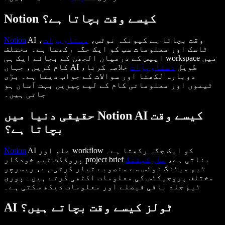
Notion کیسے وقت بچاتا ہے؟
AI وقت بچاتا ہے کیونکہ نوٹس،
دستاویزات
،
Notion
ٹاسک اور معلومات سب کو ایک جگہ رکھتا ہے۔ مختلف
ایپس کے درمیان الجھن کے بجائے ایک ہی workspace میں
کام کریں، جہاں AI طویل
دستاویزات
خلاصہ کرتا،
دوبارہ لکھتا اور سوالات کے جواب دیتا ہے۔ بڑی
ٹیموں اور معلوماتی کام کے لیے چیزیں بہت آسان ہو
جاتی ہیں۔
حقیقی دنیا میں Notion AI کیسے وقت
بچاتا ہے؟
AI علم اور workflow کو ایک جگہ رکھتا ہے۔
Notion
پروڈکٹ ٹیم خودکار project brief بناتی ہے،
مارکیٹنگ
ٹیم میٹنگ نوٹس سے منصوبے تیار کرتی ہے، ریسرچر
مختلف پروجیکٹس کی معلومات اکٹھی کرتے ہیں۔ پوری
ٹیم جلد باقی فیصلے اور معلومات دیکھ سکتی ہے۔
AI ٹولز کیسے وقت بچاتے ہیں؟