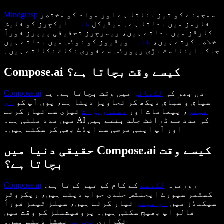
سمجھنے کو تیز بناتا ہے اور مواد کو مختصر
Mindgrasp
فارمز میں بدلتا ہے۔ میڈیکل
طلبہ
لیکچرز کو فلیش
کارڈز میں بدلتے ہیں، ریسرچرز تحقیقی پیپرز فوراً
خلاصہ کرتے ہیں،
طلبہ
ویڈیوز کو نوٹس میں بدلتے ہیں
جبکہ اینالسٹ بڑی رپورٹس سے فوری نکات نکالتے ہیں۔
Compose.ai کیسے وقت بچاتا ہے؟
دن بھر کی
لکھائی
میں وقت بچاتا ہے۔ یہ
Compose.ai
سیاق و سباق دیکھ کر تجاویز دیتا ہے، یوں آپ کو
ای
میلز
، پیغامات اور
دستاویزات
تیزی سے تیار کرنے
میں مدد ملتی ہے۔ AI کی مدد سے ڈرافٹ جلد بنتے ہیں
اور آپ اپنی مرضی سے ایڈٹ بھی کر سکتے ہیں۔
حقیقی دنیا میں Compose.ai کیسے وقت
بچاتا ہے؟
روزمرہ
لکھنے
کے کام کو تیز کرتا ہے۔
Compose.ai
کسٹمر سپورٹ ایجنٹس جلدی جواب دیتے ہیں، ریکروٹر
سیکنڈز میں
ای میلز
تیار کرتے ہیں، سیلز ٹیمز فوراً
فالو اپ بھیج سکتی ہیں۔ پروفیشنلز کم وقت میں
تکراری
تحریر
نمٹا دیتے ہیں۔