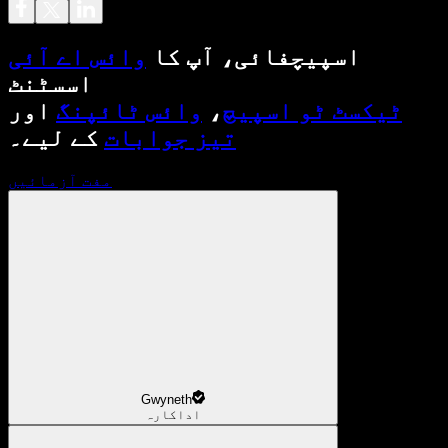
اسپیچفائی، آپ کا
وائس اے آئی
اسسٹنٹ
ٹیکسٹ ٹو اسپیچ
،
وائس ٹائپنگ
اور
تیز جوابات
کے لیے۔
مفت آزمائیں
Gwyneth
اداکارہ