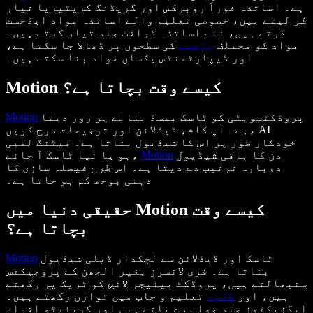
ہے۔ اساتذہ فوراً روبرکس اور گریڈنگ کریٹیریا تیار
کر لیتے ہیں، خصوصی تعلیم والے اساتذہ مواد ایڈجسٹ
کرتے ہیں، نئے اساتذہ ڈرافٹ جلد تیار کرتے ہیں۔
مواد کو مختلف
پڑھنے
کی سطحوں پر ڈھالا جا سکتا ہے،
اور ڈیپارٹمنٹس یکساں مواد بنا سکتے ہیں۔
Motion کیسے وقت بچاتا ہے؟
پروڈکٹیویٹی کو ٹاسک بیسڈ بنانے پر زور دیتا
Motion
ہے۔ آپ کام، ڈیڈلائن اور ترجیحات درج کریں، AI
خودکار طور پر اس کا شیڈیول بناتا ہے۔ میٹنگ لمبی
دن کا باقی شیڈیول
Motion
ہو یا نیا ٹاسک آ جائے،
دوبارہ ترتیب دے دیتا ہے۔ اس طرح فیصلہ سازی کا
ذہنی بوجھ کم ہو جاتا ہے۔
حقیقی دنیا میں Motion کیسے وقت
بچاتا ہے؟
ٹاسک اور ڈیڈلائن سے لچکدار ڈیلی شیڈیول
Motion
بناتا ہے۔ فری لانسرز بغیر الجھن کے پروجیکٹس
سنبھالتے ہیں، پروڈکٹ مینیجر لانچ کو ٹریک پر رکھتے
ہیں، اور
طلبہ
تعلیم و جاب میں توازن رکھتے ہیں۔
ایگزیکٹوز جلد جواب دے پاتے ہیں اور کریئیٹو افراد