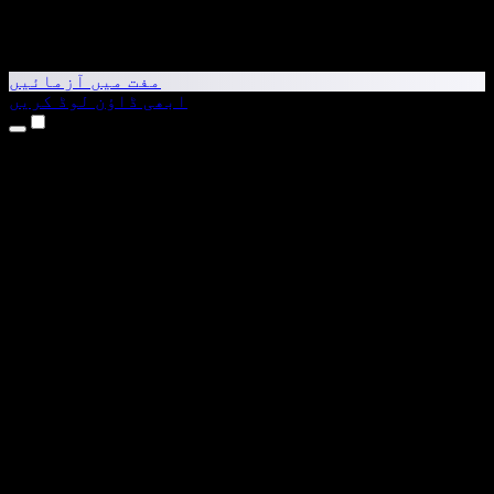
مفت میں آزمائیں
ابھی ڈاؤن لوڈ کریں
مصنوعات
متن کو آواز میں بدلیں
iPhone اور iPad ایپس
Android ایپ
Chrome ایکسٹینشن
Edge ایکسٹینشن
ویب ایپ
Mac ایپ