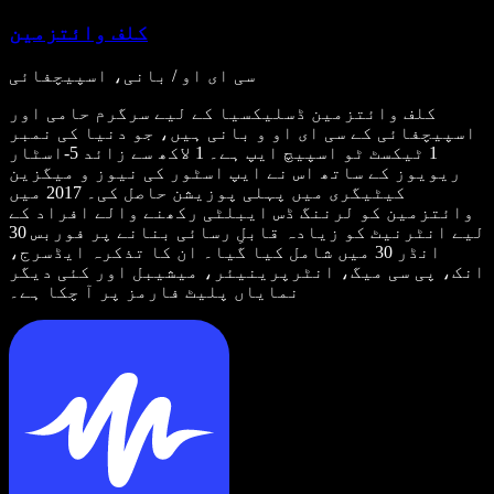
کلف وائتزمین
سی ای او / بانی، اسپیچفائی
کلف وائتزمین ڈسلیکسیا کے لیے سرگرم حامی اور
اسپیچفائی کے سی ای او و بانی ہیں، جو دنیا کی نمبر
1 ٹیکسٹ ٹو اسپیچ ایپ ہے۔ 1 لاکھ سے زائد 5-اسٹار
ریویوز کے ساتھ اس نے ایپ اسٹور کی نیوز و میگزین
کیٹیگری میں پہلی پوزیشن حاصل کی۔ 2017 میں
وائتزمین کو لرننگ ڈس ایبلٹی رکھنے والے افراد کے
لیے انٹرنیٹ کو زیادہ قابلِ رسائی بنانے پر فوربس 30
انڈر 30 میں شامل کیا گیا۔ ان کا تذکرہ ایڈسرج،
انک، پی سی میگ، انٹرپرینیئر، میشیبل اور کئی دیگر
نمایاں پلیٹ فارمز پر آ چکا ہے۔