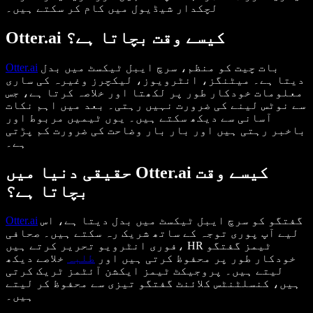
لچکدار شیڈیول میں کام کر سکتے ہیں۔
Otter.ai کیسے وقت بچاتا ہے؟
بات چیت کو منظم، سرچ ایبل ٹیکسٹ میں بدل
Otter.ai
دیتا ہے۔ میٹنگز، انٹرویوز، لیکچرز وغیرہ کی ساری
معلومات خودکار طور پر لکھتا اور خلاصہ کرتا ہے، جس
سے نوٹس لینے کی ضرورت نہیں رہتی۔ بعد میں اہم نکات
آسانی سے دیکھ سکتے ہیں۔ یوں ٹیمیں مربوط اور
باخبر رہتی ہیں اور بار بار وضاحت کی ضرورت کم پڑتی
ہے۔
حقیقی دنیا میں Otter.ai کیسے وقت
بچاتا ہے؟
گفتگو کو سرچ ایبل ٹیکسٹ میں بدل دیتا ہے، اس
Otter.ai
لیے آپ پوری توجہ کے ساتھ شریک رہ سکتے ہیں۔ صحافی
فوری انٹرویو تحریر کرتے ہیں، HR ٹیمز گفتگو
خودکار طور پر محفوظ کرتی ہیں اور
طلبہ
خلاصے دیکھ
لیتے ہیں۔ پروجیکٹ ٹیمز ایکشن آئٹمز ٹریک کرتی
ہیں، کنسلٹنٹس کلائنٹ گفتگو تیزی سے محفوظ کر لیتے
ہیں۔