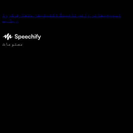
اسپیچیفائی وائس ٹائپنگ ڈکٹیٹیشن متعارف کروا
رہا ہے
وائس ٹائپنگ کے ساتھ 5 گنا تیزی سے لکھیں
مصنوعات
مزید جانیں