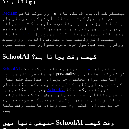
بچاتا ہے؟
میٹنگز کے آس پاس ٹاسک، عادات اور فوکس ٹائم
Reclaim
خود شیڈیول کرتا ہے تاکہ آپ کو کیلنڈر بار بار
بدلنا نہ پڑے۔ بانی اپنا سب سے اہم ورک ٹائم بچاتے
ہیں، مینیجر ہفتہ وار منصوبوں کے لیے بلاکس محفوظ
رکھ سکتے ہیں، اور کنسلٹنٹس پروپوزل
لکھنے
کا وقت
سنبھال کر رکھتے ہیں۔ مصروف والدین اور ریموٹ
ورکرز اپنا شیڈیول خود بخود متوازن بنا لیتے ہیں۔
SchoolAI کیسے وقت بچاتا ہے؟
اساتذہ اور
طلبہ
دونوں کے لیے سیکھنے کے
SchoolAI
تجربات خودکار طور پر personalize کر کے وقت بچاتا ہے۔
اساتذہ مواد تخلیق، جائزے اور فیڈبیک جلد تیار
کرتے ہیں، اور طلبہ کے لیے مخصوص سیکھنے کا سامان
انٹریکٹو سیکھنے کا
SchoolAI
بھی بنا سکتے ہیں۔
ماحول بناتا ہے جو ردعمل اور پیش رفت کے مطابق خود
بدلتا رہتا ہے۔ یوں روٹین تدریسی کام خودبخود ہو
جاتے ہیں اور کلاس روم میں زیادہ بامعنی وقت ملتا
ہے۔
حقیقی دنیا میں SchoolAI وقت کیسے