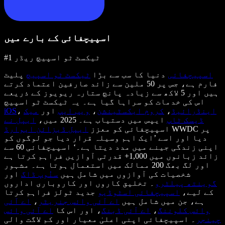
اسپیچفائی کے بارے میں
#1 ٹیکسٹ ٹو اسپیچ ریڈر
اسپیچفائی
دنیا کا سب سے بڑا
ٹیکسٹ ٹو اسپیچ
پلیٹ
فارم ہے، جس پر 50 ملین سے زائد صارفین اعتماد کرتے
ہیں اور 5 لاکھ سے زیادہ پانچ ستارہ ریویوز کے ذریعے
اس کی خدمات کو سراہا گیا ہے۔ یہ ٹیکسٹ ٹو اسپیچ
اینڈرائیڈ
،
کروم ایکسٹینشن
،
ویب ایپ
اور
میک
،
iOS
ڈیسک ٹاپ
ایپس میں دستیاب ہے۔ 2025 میں،
ایپل نے
WWDC پر
اسپیچفائی کو معزز
ایپل ڈیزائن ایوارڈ
دیا اور اسے ’ایک اہم وسیلہ قرار دیا جو لوگوں کو
اپنی زندگی جینے میں مدد دیتا ہے۔‘ اسپیچفائی 60 سے
زائد زبانوں میں 1,000+ قدرتی آوازیں فراہم کرتا ہے
اور لگ بھگ 200 ممالک میں استعمال ہوتا ہے۔ مشہور
شخصیات کی آوازوں میں شامل ہیں
سنُوپ ڈاگ
اور
گوینتھ پیلٹرو
۔ تخلیق کاروں اور کاروباری اداروں
کے لیے،
اسپیچفائی اسٹوڈیو
جدید ٹولز فراہم کرتا
ہے، جن میں شامل ہیں
اے آئی وائس جنریٹر
،
اے آئی
وائس کلوننگ
،
اے آئی ڈبنگ
، اور اس کا
اے آئی وائس
چینجر
۔ اسپیچفائی اپنی اعلیٰ معیار اور کم لاگت والی