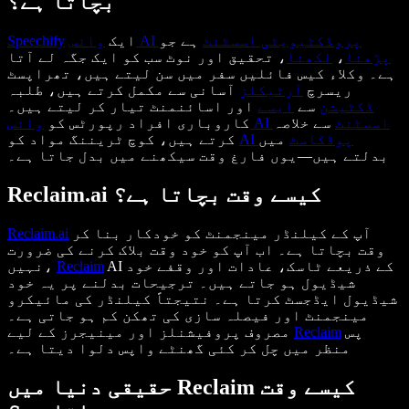
بچاتا ہے؟
وائس AI پروڈکٹیویٹی اسسٹنٹ
ہے جو
ایک
Speechify
پڑھنا
،
لکھنا
، تحقیق اور نوٹ سب کو ایک جگہ لے آتا
ہے۔ وکلاء کیس فائلیں سفر میں سن لیتے ہیں، تھراپسٹ
ریسرچ
آرٹیکلز
آسانی سے مکمل کرتے ہیں، طلبہ
ڈکٹیشن
سے
ایسے
اور اسائنمنٹ تیار کر لیتے ہیں۔
وائس AI اسسٹنٹ
سے خلاصہ
کاروباری افراد رپورٹس کو
AI پوڈکاسٹ
میں
کرتے ہیں، کوچ ٹریننگ مواد کو
بدلتے ہیں—یوں فارغ وقت سیکھنے میں بدل جاتا ہے۔
Reclaim.ai کیسے وقت بچاتا ہے؟
آپ کے کیلنڈر مینجمنٹ کو خودکار بنا کر
Reclaim.ai
وقت بچاتا ہے۔ اب آپ کو خود وقت بلاک کرنے کی ضرورت
AI کے ذریعے ٹاسک، عادات اور وقفے خود
Reclaim
نہیں،
شیڈیول ہو جاتے ہیں۔ ترجیحات بدلنے پر یہ خود
شیڈیول ایڈجسٹ کرتا ہے۔ نتیجتاً کیلنڈر کی مائیکرو
مینجمنٹ اور فیصلہ سازی کی تھکن کم ہو جاتی ہے۔
پس
Reclaim
مصروف پروفیشنلز اور مینیجرز کے لیے
منظر میں چل کر کئی گھنٹے واپس دلوا دیتا ہے۔
حقیقی دنیا میں Reclaim کیسے وقت