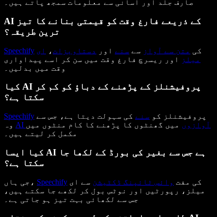
صارف جلد اور آسانی سے معلومات سمجھ پاتے ہیں۔
AI کے ذریعے فارغ وقت کو قیمتی بنانے کا تیز
ترین طریقہ؟
کی
متن سے آواز
سے
سنے
اور
دستاویزات
،
ای
Speechify
میلز
اور ریسرچ فارغ وقت میں سن کر اسے پیداواری
وقت میں بدلیں۔
کیا AI پروفیشنلز کے پڑھنے کے دباؤ کو کم کر
سکتا ہے؟
پروفیشنلز کو
سنے
کی سہولت دیتا ہے، جس سے
Speechify
AI آوازوں
میں گھنٹوں کا پڑھنے کا کام منٹوں میں
وہ
مکمل کر لیتے ہیں۔
کیا ایسا AI ہے جس سے بغیر کی بورڈ کے لکھا جا
سکتا ہے؟
کی مفت
وائس ٹائپنگ ڈکٹیشن
سے ای
Speechify
جی ہاں،
میلز، رپورٹیں اور نوٹس بول کر لکھے جا سکتے ہیں،
جس سے لکھائی بہت تیز ہو جاتی ہے۔