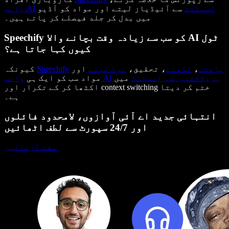
وائس AI اسسٹنٹ
سے آئیڈیاز لیتے اور مواد کو آڈیو
میں بدل کر جلد فیصلے کر پاتے ہیں۔
Speechify کو سب سے زیادہ وقت بچانے والا AI ٹول
کیوں کہا جاتا ہے؟
پڑھنے
،
لکھنے
، تحقیق،
نوٹ لینے
اور
Speechify
کیونکہ
وائس AI پروڈکٹیویٹی اسسٹنٹ
میں
مواد سب کو ایک ہی
اکٹھا کر کے تکرار اور context switching ختم کر دیتا
ہے۔
انتہائی جدید اے آئی آوازوں، لامحدود فائلوں
اور 24/7 سپورٹ سے لطف اٹھائیں
مفت آزمائیں