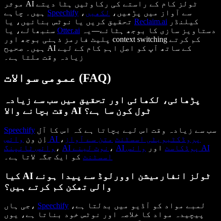
موثر AI ٹولز کام کے راستے کی رکاوٹیں ہٹا دیتے
سے آواز میں پڑھیں،
لکھیں
،
Speechify
ہیں۔ چاہے
کیلنڈر
Reclaim.ai
تحقیق کریں یا نوٹس بنائیں، یا
دستاویز سازی کا بوجھ ہٹائے—یہ
Otter.ai
سنبھالے، یا
پلیٹ فارمز ذہنی بوجھ اور context switching کم کرتے
ہیں۔ صحیح AI کے ساتھ آپ کو اصل اہم کام کے لیے
زیادہ وقت ملتا ہے۔
عمومی سوالات (FAQ)
پڑھائی، لکھائی اور تحقیق میں سب سے زیادہ
وقت بچانے والا AI ٹول کون سا ہے؟
سب سے زیادہ وقت اس لیے بچاتا ہے کہ اس کا آل
Speechify
وائس AI پروڈکٹیویٹی اسسٹنٹ
متن سے آواز
،
اِن ون
AI پوڈکاسٹ
اور
وائس AI
،
AI نوٹ لینے
،
وائس ٹائپنگ
اسسٹنٹ
کو ایک جگہ لاتا ہے۔
کیا AI ٹولز انفارمیشن اوورلوڈ سے پیدا ہونے
والی تھکن کم کرتے ہیں؟
لمبے مواد کو آڈیو میں بدلتا ہے،
Speechify
جی ہاں،
پیچیدہ مواد کا خلاصہ اور نوٹس خود بناتا ہے، یوں