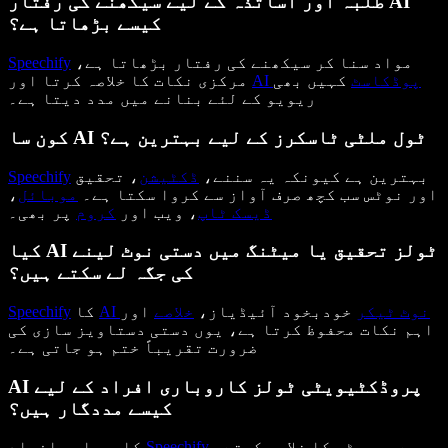
طلبہ اور اساتذہ کے لیے سیکھنے کی رفتار AI
کیسے بڑھاتا ہے؟
مواد سنا کر سیکھنے کی رفتار بڑھاتا ہے،
Speechify
AI پوڈکاسٹ
کہیں بھی
مرکزی نکات کا خلاصہ کرتا اور
ریویو کے لئے بنانے میں مدد دیتا ہے۔
کون سا AI ٹول ملٹی ٹاسکرز کے لیے بہترین ہے؟
بہترین ہے کیونکہ یہ سننے،
ڈکٹیشن
، تحقیق
Speechify
اور نوٹس سب کچھ صرف آواز سے کروا سکتا ہے۔
موبائل
،
ڈیسک ٹاپ
، ویب اور
کروم
پر بھی۔
کیا AI ٹولز تحقیق یا میٹنگ میں دستی نوٹ لینے
کی جگہ لے سکتے ہیں؟
AI نوٹ ٹیکر
خودبخود آئیڈیاز،
خلاصے
اور
کا
Speechify
اہم نکات محفوظ کرتا ہے، یوں دستی دستاویز سازی کی
ضرورت تقریباً ختم ہو جاتی ہے۔
AI پروڈکٹیویٹی ٹولز کاروباری افراد کے لیے
کیسے مددگار ہیں؟
سے رپورٹس کا خلاصہ کرتے،
Speechify
کاروباری افراد