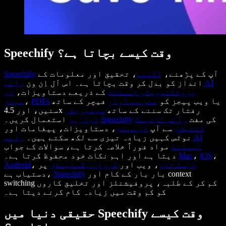
Speechify وقت کیسے بچاتا ہے؟
آپ کے پڑھنے،
لکھنے
، تحقیق اور معلومات کے
Speechify
انداز کو بدل کر وقت بچاتا ہے۔ اس آل اِن ون
وائس AI
پروڈکٹیویٹی اسسٹنٹ
کے ذریعے دستاویزات،
ای
یا ویب پیجز کو
متن سے آواز
فیچر کے ساتھ
PDFs
،
میلز
سنیں، اور 4.5x رفتار تک سننے کے ساتھ
سیلبریٹی
کی مفت
وائس ٹائپنگ
Speechify
استعمال کریں۔
آوازیں
ڈکٹیشن
سے آپ
ای میلز
، دستاویزات، پیغامات اور
نوٹس کہیں زیادہ تیزی سے لکھ سکتے ہیں۔
وائس AI
اسسٹنٹ
مواد فوراً خلاصہ کرتا ہے، سوالات کے جواب
،
iOS
،
Mac
دیتا ہے اور اہم نکات خود محفوظ کرتا ہے۔
ڈیسک ٹاپ
، ویب اور
کروم
ایکسٹینشن
پر
،
Android
بار بار کے کام اور context
Speechify
دستیاب ہے،
switching کم کر کے طلبہ، پروفیشنلز اور تخلیق کاروں
کو کم وقت میں زیادہ کام کرنے دیتا ہے۔
حقیقی دنیا میں Speechify وقت کیسے