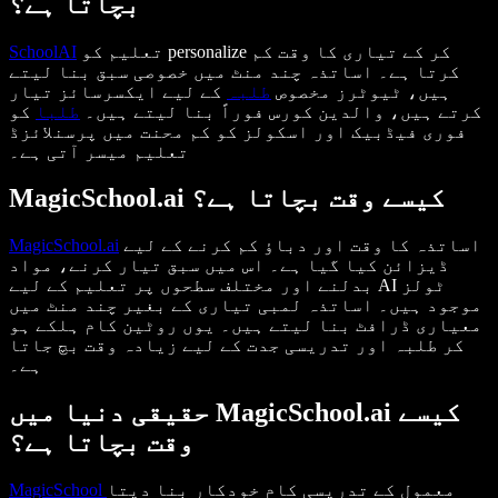
بچاتا ہے؟
تعلیم کو personalize کر کے تیاری کا وقت کم
SchoolAI
کرتا ہے۔ اساتذہ چند منٹ میں خصوصی سبق بنا لیتے
ہیں، ٹیوٹرز مخصوص
طلبہ
کے لیے ایکسرسائز تیار
کرتے ہیں، والدین کورس فوراً بنا لیتے ہیں۔
طلبا
کو
فوری فیڈبیک اور اسکولز کو کم محنت میں پرسنلائزڈ
تعلیم میسر آتی ہے۔
MagicSchool.ai کیسے وقت بچاتا ہے؟
اساتذہ کا وقت اور دباؤ کم کرنے کے لیے
MagicSchool.ai
ڈیزائن کیا گیا ہے۔ اس میں سبق تیار کرنے، مواد
بدلنے اور مختلف سطحوں پر تعلیم کے لیے AI ٹولز
موجود ہیں۔ اساتذہ لمبی تیاری کے بغیر چند منٹ میں
معیاری ڈرافٹ بنا لیتے ہیں۔ یوں روٹین کام ہلکے ہو
کر طلبہ اور تدریسی جدت کے لیے زیادہ وقت بچ جاتا
ہے۔
حقیقی دنیا میں MagicSchool.ai کیسے
وقت بچاتا ہے؟
معمول کے تدریسی کام خودکار بنا دیتا
MagicSchool