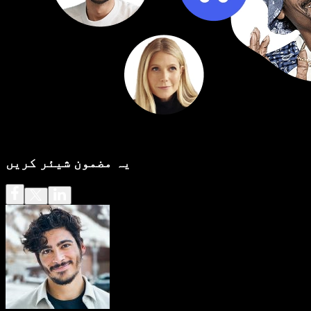
یہ مضمون شیئر کریں