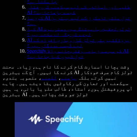
جا سکتا ہے؟
طلبہ اور اساتذہ کے لیے سیکھنے کی رفتار
AI کیسے بڑھاتا ہے؟
کون سا AI ٹول ملٹی ٹاسکرز کے لیے بہترین
ہے؟
کیا AI ٹولز تحقیق یا میٹنگ میں دستی نوٹ
لینے کی جگہ لے سکتے ہیں؟
AI پروڈکٹیویٹی ٹولز کاروباری افراد کے
لیے کیسے مددگار ہیں؟
Speechify کو سب سے زیادہ وقت بچانے والا AI
ٹول کیوں کہا جاتا ہے؟
وقت بچانا اسمارٹ کام کرنے کا نام ہے، زیادہ محنت
کرنے کا نہیں۔ آج کے بہترین AI ٹولز کام صرف خودکار
نہیں کرتے بلکہ
پڑھنے
،
لکھنے
، منصوبہ بندی،
سیکھنے اور تعاون کی رکاوٹیں ہٹا دیتے ہیں۔ چاہے
آپ پروفیشنل ہوں، استاد، طالب علم یا بانی، یہ ہیں
بہترین AI ٹولز جو وقت بچاتے ہیں۔