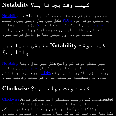
Notability کیسے وقت بچاتا ہے؟
کی AI خصوصیات نوٹس کو جلد سمجھ آنے والے
Notability
یا دستی نوٹس خود
PDFs
شکل میں بدل دیتی ہیں۔ لمبے
AI خلاصے
اور ہائی لائٹس سے فائدہ
پڑھنے کے بجائے
اٹھائیں۔ طلبہ اور پروفیشنلز کم وقت میں زیادہ
سمجھ بوجھ اور بہتر نتائج حاصل کرتے ہیں۔
حقیقی دنیا میں Notability کیسے وقت
بچاتا ہے؟
غیر منظم نوٹس کو واضح شکل میں بدل دیتا
Notability
ہے۔
طلبہ
ہاتھ سے لکھے نوٹس کو
خلاصوں
میں بدلتے
میں سے بڑی باتیں نکال لیتے
PDFs
ہیں، ریسرچرز کئی
ہیں، پروفیشنلز تربیتی مواد کو منظم رکھتے ہیں۔
Clockwise کیسے وقت بچاتا ہے؟
AI کے ذریعے میٹنگز ایڈجسٹ کر کے uninterrupted
Clockwise
ورک ٹائم بچاتا ہے۔ یہ شیڈیول اینالائز کر کے
میٹنگز کو یکجا اور ڈیپ ورک کے لیے لمبے بلاکس
نکالتا ہے۔ ٹیم کی سرگرمیاں منظم اور شیڈیول متوقع