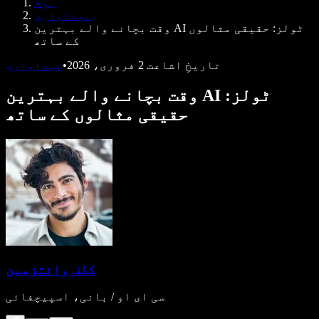
ہوم
ڈویلپرز کے لیے Speechify
پیداواری
وقت بچانے والے بہترین AI ٹولز: حقیقی مثالوں
کے ساتھ
تاریخِ اشاعت
2 فروری، 2026
•
پیداواری
وقت بچانے والے بہترین AI ٹولز:
حقیقی مثالوں کے ساتھ
کلف وائتزمین
سی ای او / بانی، اسپیچفائی