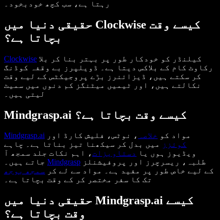
رہتا ہے، سب کچھ خودبخود۔
حقیقی دنیا میں Clockwise کیسے وقت
بچاتا ہے؟
کیلنڈر کو خودکار طور پر بہتر بنا کر بلا
Clockwise
رکاوٹ کام کے بلاکس دیتا ہے۔ ڈویلپرز بے وقفہ کوڈنگ
کر سکتے ہیں، ڈیزائنرز بڑے پروجیکٹس کے لیے وقت
نکالتے ہیں، اور ٹیمیں میٹنگز کم دنوں میں سمیٹ
لیتی ہیں۔
Mindgrasp.ai کیسے وقت بچاتا ہے؟
مواد کو
خلاصہ
، نوٹس، فلیش کارڈ اور
Mindgrasp.ai
کوئزز
میں بدل کر سیکھنا تیز بناتا ہے۔ چاہے
ویڈیوز ہوں یا
دستاویزات
، اہم نکات جلد سمجھ آ
طلبہ، ریسرچرز اور پروفیشنلز
Mindgrasp
جاتے ہیں۔
کے لیے خاص طور پر مفید ہے۔ مواد سے لے کر
سمجھ بوجھ
تک کا سفر مختصر کر کے وقت بچاتا ہے۔
حقیقی دنیا میں Mindgrasp.ai کیسے
وقت بچاتا ہے؟