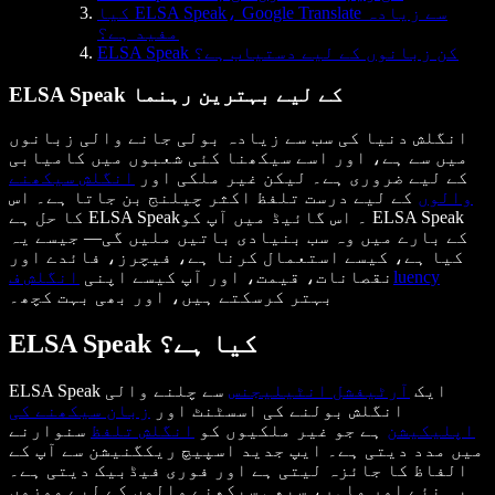
کیا ELSA Speak، Google Translate سے زیادہ
مفید ہے؟
ELSA Speak کن زبانوں کے لیے دستیاب ہے؟
ELSA Speak کے لیے بہترین رہنما
انگلش دنیا کی سب سے زیادہ بولی جانے والی زبانوں
میں سے ہے، اور اسے سیکھنا کئی شعبوں میں کامیابی
کے لیے ضروری ہے۔ لیکن غیر ملکی اور
انگلش سیکھنے
والوں
کے لیے درست تلفظ اکثر چیلنج بن جاتا ہے۔ اس
کا حل ہے ELSA Speak۔ اس گائیڈ میں آپ کو ELSA Speak
کے بارے میں وہ سب بنیادی باتیں ملیں گی— جیسے یہ
کیا ہے، کیسے استعمال کرنا ہے، فیچرز، فائدے اور
انگلش فluency
نقصانات، قیمت، اور آپ کیسے اپنی
بہتر کرسکتے ہیں، اور بھی بہت کچھ۔
ELSA Speak کیا ہے؟
ELSA Speak ایک
آرٹیفشل انٹیلیجنس
سے چلنے والی
انگلش بولنے کی اسسٹنٹ اور
زبان سیکھنے کی
اپلیکیشن
ہے جو غیر ملکیوں کو
انگلش تلفظ
سنوارنے
میں مدد دیتی ہے۔ ایپ جدید اسپیچ ریکگنیشن سے آپ کے
الفاظ کا جائزہ لیتی ہے اور فوری فیڈبیک دیتی ہے۔
یہ نئے اور ماہر، سبھی سیکھنے والوں کے لیے موزوں