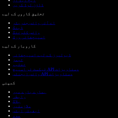
ایج ایڈ آن
ڈاؤن لوڈ کریں
تخلیق کاروں کے لیے
اے آئی وائس جنریٹر
ڈبنگ
وائس کلوننگ
اسپیچفائی ورک
کاروبار کے لیے
ڈیولپرز کے لیے اسپیچفائی
ٹیمز
تعلیم
ٹیکسٹ ٹو اسپیچ API دستاویزات
وائس ایجنٹس API دستاویزات
کمپنی
ہمارے بارے میں
رابطہ
بلاگ
ملازمتیں
ایفیلی ایٹس
مدد