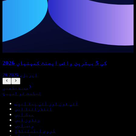
2026 کی 5 بہترین وائس ایجنٹ کمپنیاں
28 اپریل، 2026
سب دیکھیں
ٹیکسٹ ٹو اسپیچ
آئی فون اور آئی پیڈ ایپس
اینڈرائیڈ ایپ
میک ایپ
ونڈوز ایپ
ویب ایپ
کروم ایکسٹینشن