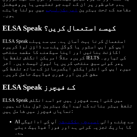
ہے، خاص طور پر ان کے لیے جو تعلیمی یا پروفیشنل
مقاصد کے تحت بہترین
امریکن لہجے
میں بولنا چاہتے
ہوں۔
ELSA Speak کیسے استعمال کریں؟
ELSA Speak استعمال کرنا بہت آسان ہے۔ سب سے پہلے
ایپ کو ایپ اسٹور یا گوگل پلے سے ڈاؤن لوڈ کریں،
اکاؤنٹ بنائیں اور اپنا سیکھنے کا مقصد منتخب
کریں، مثلاً امریکن انگلش تلفظ یا IELTS کی تیاری۔
پھر کوئی سبق منتخب کریں یا لیول ٹیسٹ دیں۔ آخر
میں، ایپ کی انٹرایکٹو ایکسرسائز کے ساتھ تلفظ کی
مشق کریں اور فوری فیڈبیک حاصل کریں۔
ELSA Speak کے فیچرز
ELSA Speak میں کئی ایسے فیچرز ہیں جو اسے انگلش
تلفظ بہتر بنانے کے لیے ایک بہترین ٹول بناتے ہیں۔
نمایاں فیچرز میں شامل ہیں:
AI سے چلنے والی
اسپیچ ریکگنیشن
آپ کی ادائیگی
کا باریک تجزیہ کرتی ہے اور فوراً فیڈبیک دیتی
ہے۔