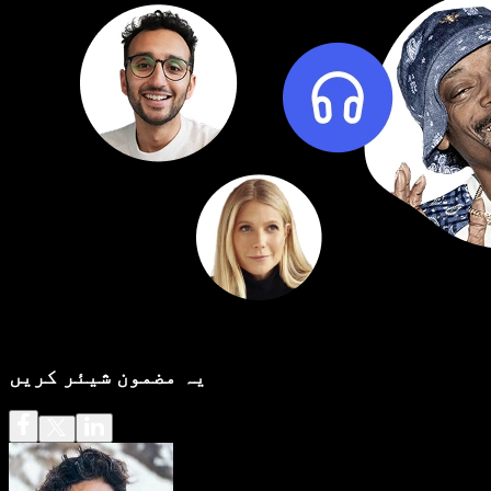
یہ مضمون شیئر کریں