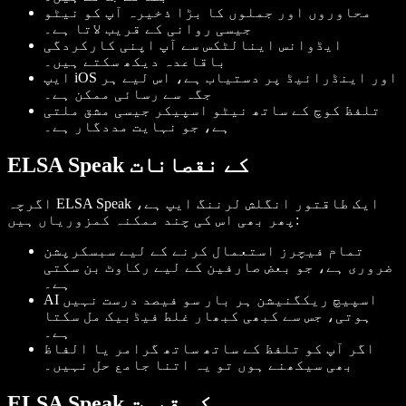
محاوروں اور جملوں کا بڑا ذخیرہ آپ کو نیٹو
جیسی روانی کے قریب لاتا ہے۔
ایڈوانس اینالٹکس سے آپ اپنی کارکردگی
باقاعدہ دیکھ سکتے ہیں۔
ایپ iOS اور اینڈرائیڈ پر دستیاب ہے، اس لیے ہر
جگہ سے رسائی ممکن ہے۔
تلفظ کوچ کے ساتھ نیٹو اسپیکر جیسی مشق ملتی
ہے، جو نہایت مددگار ہے۔
ELSA Speak کے نقصانات
اگرچہ ELSA Speak ایک طاقتور انگلش لرننگ ایپ ہے،
پھر بھی اس کی چند ممکنہ کمزوریاں ہیں:
تمام فیچرز استعمال کرنے کے لیے سبسکرپشن
ضروری ہے، جو بعض صارفین کے لیے رکاوٹ بن سکتی
ہے۔
AI اسپیچ ریکگنیشن ہر بار سو فیصد درست نہیں
ہوتی، جس سے کبھی کبھار غلط فیڈبیک مل سکتا
ہے۔
اگر آپ کو تلفظ کے ساتھ ساتھ گرامر یا الفاظ
بھی سیکھنے ہوں تو یہ اتنا جامع حل نہیں۔
ELSA Speak کی قیمت