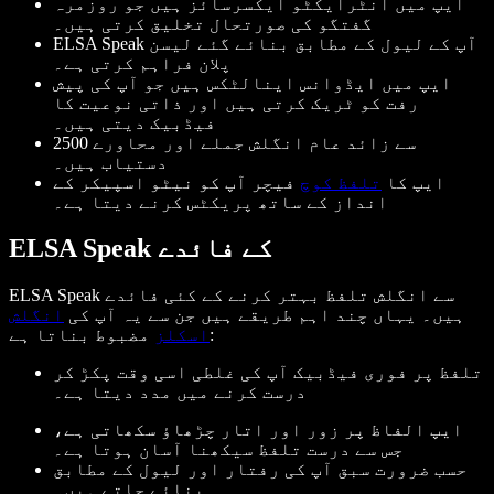
ایپ میں انٹرایکٹو ایکسرسائز ہیں جو روزمرہ
گفتگو کی صورتحال تخلیق کرتی ہیں۔
ELSA Speak آپ کے لیول کے مطابق بنائے گئے لیسن
پلان فراہم کرتی ہے۔
ایپ میں ایڈوانس اینالٹکس ہیں جو آپ کی پیش
رفت کو ٹریک کرتی ہیں اور ذاتی نوعیت کا
فیڈبیک دیتی ہیں۔
2500 سے زائد عام انگلش جملے اور محاورے
دستیاب ہیں۔
ایپ کا
تلفظ کوچ
فیچر آپ کو نیٹو اسپیکر کے
انداز کے ساتھ پریکٹس کرنے دیتا ہے۔
ELSA Speak کے فائدے
ELSA Speak سے انگلش تلفظ بہتر کرنے کے کئی فائدے
ہیں۔ یہاں چند اہم طریقے ہیں جن سے یہ آپ کی
انگلش
مضبوط بناتا ہے:
اسکلز
تلفظ پر فوری فیڈبیک آپ کی غلطی اسی وقت پکڑ کر
درست کرنے میں مدد دیتا ہے۔
ایپ الفاظ پر زور اور اتار چڑھاؤ سکھاتی ہے،
جس سے درست تلفظ سیکھنا آسان ہوتا ہے۔
حسب ضرورت سبق آپ کی رفتار اور لیول کے مطابق
بنائے جاتے ہیں۔