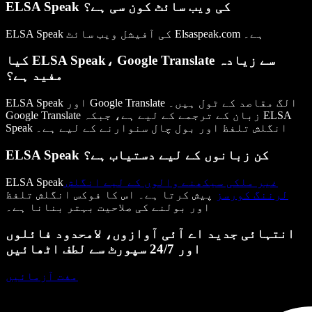
ELSA Speak کی ویب سائٹ کون سی ہے؟
ELSA Speak کی آفیشل ویب سائٹ Elsaspeak.com ہے۔
کیا ELSA Speak، Google Translate سے زیادہ
مفید ہے؟
ELSA Speak اور Google Translate الگ مقاصد کے ٹول ہیں۔
Google Translate زبان کے ترجمے کے لیے ہے، جبکہ ELSA
Speak انگلش تلفظ اور بول چال سنوارنے کے لیے ہے۔
ELSA Speak کن زبانوں کے لیے دستیاب ہے؟
غیر ملکی سیکھنے والوں کے لیے انگلش
ELSA Speak
لرننگ کورسز
پیش کرتا ہے۔ اس کا فوکس انگلش تلفظ
اور بولنے کی صلاحیت بہتر بنانا ہے۔
انتہائی جدید اے آئی آوازوں، لامحدود فائلوں
اور 24/7 سپورٹ سے لطف اٹھائیں
مفت آزمائیں