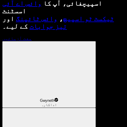
اسپیچفائی، آپ کا
وائس اے آئی
اسسٹنٹ
ٹیکسٹ ٹو اسپیچ
،
وائس ٹائپنگ
اور
تیز جوابات
کے لیے۔
مفت آزمائیں
Gwyneth
اداکارہ