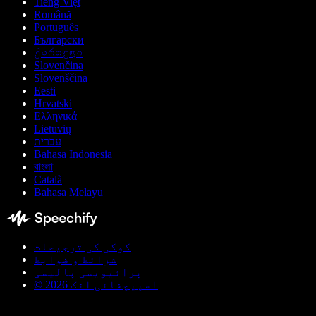
Tiếng Việt
Română
Português
Български
ქართული
Slovenčina
Slovenščina
Eesti
Hrvatski
Ελληνικά
Lietuvių
עברית
Bahasa Indonesia
বাংলা
Català
Bahasa Melayu
کوکی کی ترجیحات
شرائط و ضوابط
پرائیویسی پالیسی
© اسپیچفائی انک 2026