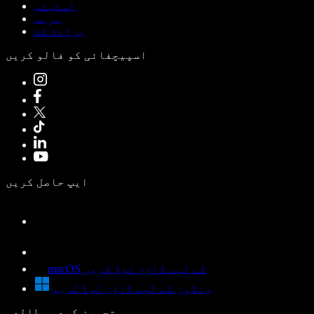
اسٹیٹس
پریس
برانڈ کٹ
اسپیچفائی کو فالو کریں
ایپ حاصل کریں
macOS کے لیے ڈاؤن لوڈ کریں
ونڈوز کے لیے ڈاؤن لوڈ کریں
تجویز کردہ مطالعہ