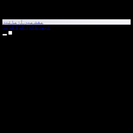
مفت میں آزمائیں
ابھی ڈاؤن لوڈ کریں
مصنوعات
متن کو آواز میں بدلیں
iPhone اور iPad ایپس
Android ایپ
Chrome ایکسٹینشن
Edge ایکسٹینشن
ویب ایپ
Mac ایپ