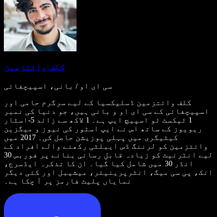
کلف وائتزمین
سی ای او / بانی، اسپیچفائی
کلف وائتزمین ڈسلیکسیا کے لیے سرگرم حامی اور
اسپیچفائی کے سی ای او و بانی ہیں، جو دنیا کی نمبر
1 ٹیکسٹ ٹو اسپیچ ایپ ہے۔ 1 لاکھ سے زائد 5-اسٹار
ریویوز کے ساتھ اس نے ایپ اسٹور کی نیوز و میگزین
کیٹیگری میں پہلی پوزیشن حاصل کی۔ 2017 میں
وائتزمین کو لرننگ ڈس ایبلٹی رکھنے والے افراد کے
لیے انٹرنیٹ کو زیادہ قابلِ رسائی بنانے پر فوربس 30
انڈر 30 میں شامل کیا گیا۔ ان کا تذکرہ ایڈسرج،
انک، پی سی میگ، انٹرپرینیئر، میشیبل اور کئی دیگر
نمایاں پلیٹ فارمز پر آ چکا ہے۔