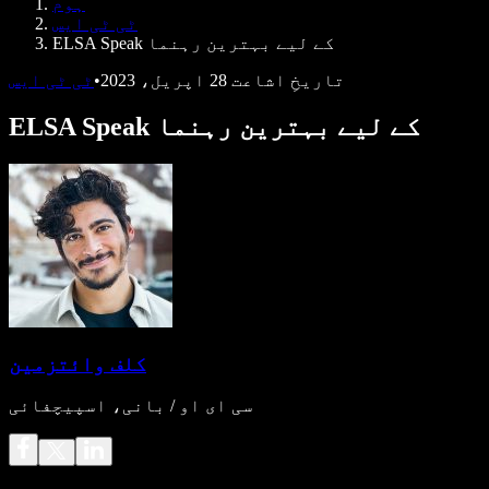
ہوم
ڈویلپرز کے لیے Speechify
ٹی ٹی ایس
ELSA Speak کے لیے بہترین رہنما
تاریخِ اشاعت
28 اپریل، 2023
•
ٹی ٹی ایس
ELSA Speak کے لیے بہترین رہنما
کلف وائتزمین
سی ای او / بانی، اسپیچفائی