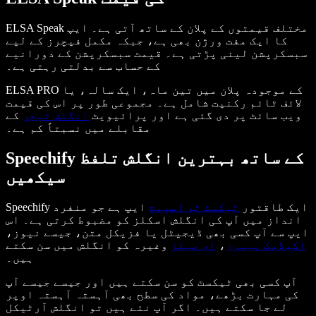
ELSA Speak مختلف قیمتوں کے پلان کے ساتھ آتی ہے۔ ایپ
کا ایک مفت ورژن بھی ہے، جبکہ مکمل فیچرز کے لیے
سبسکرپشن لینی پڑتی ہے۔ قیمت سبسکرپشن کے دورانیے
کے حساب سے بدلتی رہتی ہے۔
ELSA PRO کے موجودہ پلان میں تین ماہ، ایک سالہ، یا
لائف ٹائم رکنیت شامل ہے۔ مجموعی طور پر اس کی قیمت
ویب سائٹ پر دی گئی ہے اور پرائیویٹ
انگلش ٹیچر
کے
مقابلے میں نسبتاً کم ہے۔
Speechify کے ساتھ بہترین انگلش تلفظ
سیکھیں
Speechify ایک طاقتور
ٹیکسٹ ٹو اسپیچ
ایپ ہے جو منفرد
انداز میں آپ کی انگلش اسکلز کو مضبوط کرتی ہے۔ اس
ایپ سے آپ کسی بھی ڈیجیٹل یا فزیکل متن، جیسے نیوز،
اکیڈمک پیپرز
،
ای میلز
وغیرہ کو انگلش میں سن سکتے
ہیں۔
آپ کسی بھی ٹیکسٹ کو سن سکتے ہیں اور جیسے جیسے آپ
کی مہارت بڑھے، مواد کی سطح بھی آہستہ آہستہ اوپر
لے جا سکتے ہیں۔ اگر آپ نئے ہیں تو انگلش آرٹیکل