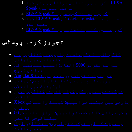
اگر میں ویتنامی بولتا ہوں تو کیا ELSA
Speak فائدہ مند ہے؟
ELSA Speak کی ویب سائٹ کون سی ہے؟
کیا ELSA Speak، Google Translate سے زیادہ
مفید ہے؟
ELSA Speak کن زبانوں کے لیے دستیاب ہے؟
تجویز کردہ پوسٹس
کالج طلبہ کے لیے اسٹڈی ایپس: ٹیکنالوجی سے
کامیابی میں اضافہ
متن سے تقریر 5000 الفاظ: اسپیچ سنتھیسز کی
دنیا کی کھوج
Angular 8 میں ٹیکسٹ ٹو اسپیچ: مکمل رہنما
پریمیئر پرو میں ٹیکسٹ ٹو اسپیچ: ویڈیو
ایڈیٹنگ میں انقلاب
ٹیکسٹ ٹو اسپیچ کبیکوا: وائس ٹیکنالوجی میں
انقلاب
Xbox پارٹی میں ٹیکسٹ ٹو اسپیچ: گیمنگ رابطے کی
بہتری
80ء کی دہائی کا ٹیکسٹ ٹو اسپیچ: آواز بنانے کی
ٹیکنالوجی کا سفر
ونڈوز 7 کے لیے ٹیکسٹ ٹو اسپیچ مفت ڈاؤن لوڈ:
مکمل گائیڈ