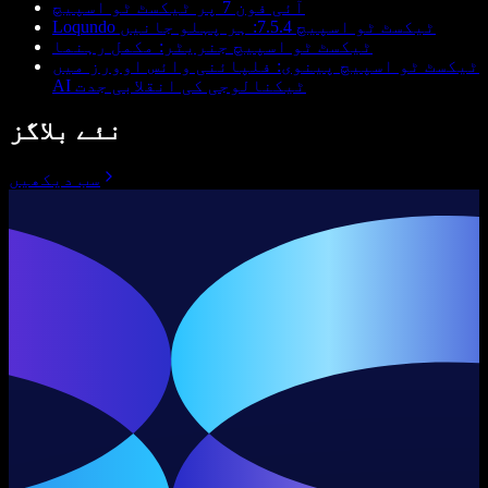
آئی فون 7 پر ٹیکسٹ ٹو اسپیچ
Loqundo ٹیکسٹ ٹو اسپیچ 7.5.4: ہر پہلو جانیں
ٹیکسٹ ٹو اسپیچ جنریٹر: مکمل رہنما
ٹیکسٹ ٹو اسپیچ پینوی: فلپائنی وائس اوورز میں
AI ٹیکنالوجی کی انقلابی جدت
نئے بلاگز
سب دیکھیں