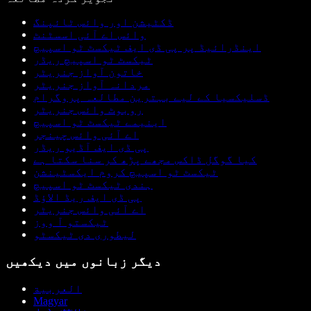
ڈکٹیشن اور وائس ٹائپنگ
وائس اے آئی اسسٹنٹ
اینڈرائیڈ پر پی ڈی ایف ٹیکسٹ ٹو اسپیچ
ٹیکسٹ ٹو اسپیچ ریڈر
خاتون آواز جنریٹر
مردانہ آواز جنریٹر
ڈسلیکسیا کے لیے بہترین مطالعہ پروگرام
روبوٹ وائس جنریٹر
اینیمے ٹیکسٹ ٹو اسپیچ
اے آئی وائس چینجر
پی ڈی ایف آڈیو ریڈر
کیا گوگل ڈاکس مجھے پڑھ کر سنا سکتا ہے
ٹیکسٹ ٹو اسپیچ کروم ایکسٹینشن
ہندی ٹیکسٹ ٹو اسپیچ
پی ڈی ایف ریڈ الاؤڈ
اے آئی وائس جنریٹر
ٹیکستو آ ووز
لیطوری دی ٹیکسٹو
دیگر زبانوں میں دیکھیں
العربية
Magyar