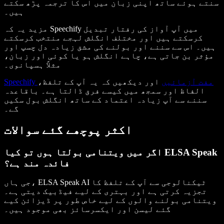
سنتے ہوئے ساتھ اپنی زبان میں اس کا ترجمہ پڑھ سکتے
ہیں۔
مزید یہ کہ Speechify میں آپ آواز کی رفتار تبدیل
کرسکتے ہیں اور مختلف انگلش لہجے منتخب کرسکتے
ہیں۔ اس سے سننے اور بولنے کی مشق زیادہ دل چسپ اور
مؤثر بن جاتی ہے، چاہے انگلش ہو یا کوئی اور زبان،
مثلاً ہسپانوی۔
Speechify مفت آزمائیں
اور دیکھیں کہ یہ آپ کے تلفظ،
الفاظ اور سمجھ میں کیسے فرق ڈالتا ہے۔ باقاعدہ
سننے سے آپ زیادہ اعتماد کے ساتھ انگلش بول سکیں
گے۔
اکثر پوچھے گئے سوالات
اگر میں ویتنامی بولتا ہوں تو کیا ELSA Speak
فائدہ مند ہے؟
جی ہاں، ELSA Speak AI ٹیکنالوجی سے آپ کے تلفظ کا
تجزیہ کرتی ہے اور بہتری کے لیے فیڈبیک دیتی ہے۔
ویتنامی بولنے والوں کے لیے خاص طور پر ڈیزائن کیے
گئے لیسن اور ایکسرسائز بھی موجود ہیں۔