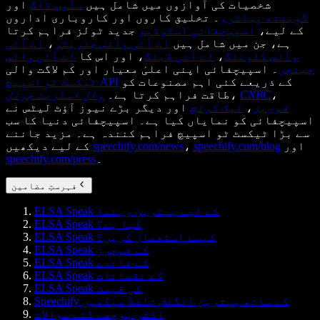
شخصیات کی آوازوں میں شامل ہیں
سنُوپ ڈاگ
اور
گوینتھ پیلٹرو
۔ تخلیق کاروں اور کاروباری اداروں
کے لیے،
اسپیچفائی اسٹوڈیو
جدید ٹولز فراہم کرتا
ہے، جن میں شامل ہیں
اے آئی وائس جنریٹر
،
اے آئی
وائس کلوننگ
،
اے آئی ڈبنگ
، اور اس کا
اے آئی وائس
چینجر
۔ اسپیچفائی اپنی اعلیٰ معیار اور کم لاگت والی
کے ذریعے کئی اہم مصنوعات کو
ٹیکسٹ ٹو اسپیچ API
،
CNBC
،
طاقت فراہم کرتا ہے۔
وال اسٹریٹ جرنل
فوربز
،
ٹیک کرنچ
اور دیگر بڑے نیوز آؤٹ لیٹس نے
اسپیچفائی کو نمایاں کیا ہے۔ اسپیچفائی دنیا کا سب
سے بڑا ٹیکسٹ ٹو اسپیچ فراہم کنندہ ہے۔ مزید جاننے
اور
speechify.com/blog
،
speechify.com/news
کے لیے دیکھیں
۔
speechify.com/press
فہرستِ مضامین
ELSA Speak کے لیے بہترین رہنما
ELSA Speak کیا ہے؟
ELSA Speak کیسے استعمال کریں؟
ELSA Speak کے فیچرز
ELSA Speak کے فائدے
ELSA Speak کے نقصانات
ELSA Speak کی قیمت
Speechify کے ساتھ بہترین انگلش تلفظ سیکھیں
اکثر پوچھے گئے سوالات