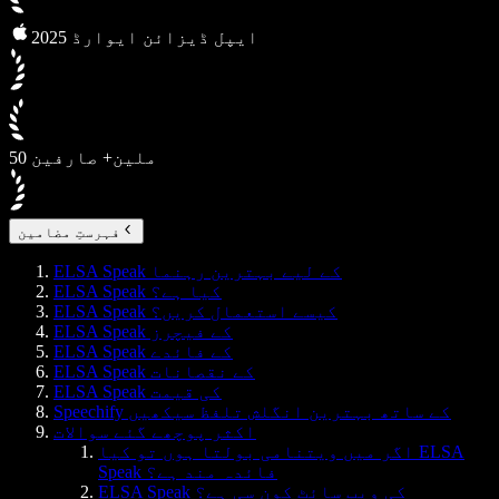
2025 ایپل ڈیزائن ایوارڈ
50 ملین+ صارفین
فہرستِ مضامین
ELSA Speak کے لیے بہترین رہنما
ELSA Speak کیا ہے؟
ELSA Speak کیسے استعمال کریں؟
ELSA Speak کے فیچرز
ELSA Speak کے فائدے
ELSA Speak کے نقصانات
ELSA Speak کی قیمت
Speechify کے ساتھ بہترین انگلش تلفظ سیکھیں
اکثر پوچھے گئے سوالات
اگر میں ویتنامی بولتا ہوں تو کیا ELSA
Speak فائدہ مند ہے؟
ELSA Speak کی ویب سائٹ کون سی ہے؟