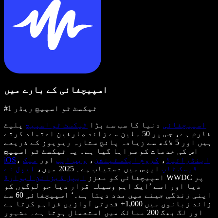
اسپیچفائی کے بارے میں
#1 ٹیکسٹ ٹو اسپیچ ریڈر
اسپیچفائی
دنیا کا سب سے بڑا
ٹیکسٹ ٹو اسپیچ
پلیٹ
فارم ہے، جس پر 50 ملین سے زائد صارفین اعتماد کرتے
ہیں اور 5 لاکھ سے زیادہ پانچ ستارہ ریویوز کے ذریعے
اس کی خدمات کو سراہا گیا ہے۔ یہ ٹیکسٹ ٹو اسپیچ
اینڈرائیڈ
،
کروم ایکسٹینشن
،
ویب ایپ
اور
میک
،
iOS
ڈیسک ٹاپ
ایپس میں دستیاب ہے۔ 2025 میں،
ایپل نے
WWDC پر
اسپیچفائی کو معزز
ایپل ڈیزائن ایوارڈ
دیا اور اسے ’ایک اہم وسیلہ قرار دیا جو لوگوں کو
اپنی زندگی جینے میں مدد دیتا ہے۔‘ اسپیچفائی 60 سے
زائد زبانوں میں 1,000+ قدرتی آوازیں فراہم کرتا ہے
اور لگ بھگ 200 ممالک میں استعمال ہوتا ہے۔ مشہور