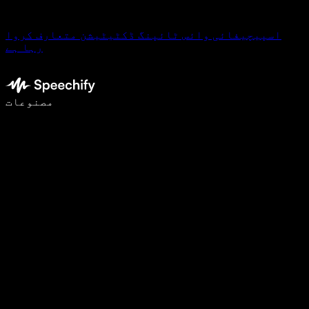
اسپیچیفائی وائس ٹائپنگ ڈکٹیٹیشن متعارف کروا
رہا ہے
وائس ٹائپنگ کے ساتھ 5 گنا تیزی سے لکھیں
مصنوعات
مزید جانیں