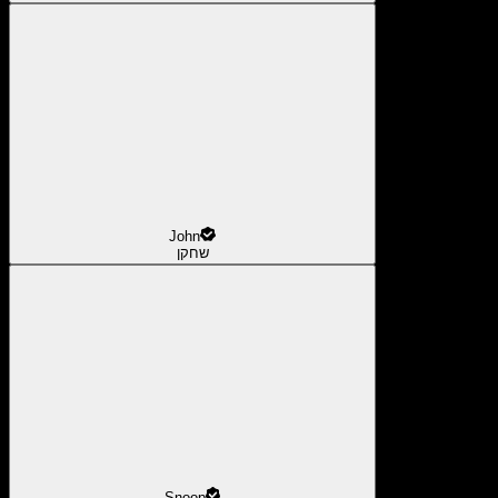
John
שחקן
Snoop