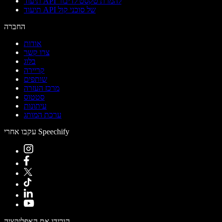
תיעוד API להמרת טקסט לדיבור
תיעוד API של סוכני קול
החברה
אודות
צרו קשר
בלוג
קריירה
שותפים
מרכז העזרה
סטטוס
עיתונות
ערכת המותג
עקבו אחרי Speechify
הורידו את האפליקציה