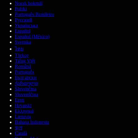
Norsk bokmål
Polski
Português Brasileiro
Русский
Українська
Español
Español (México)
Svenska
ไทย
Türkçe
Tiếng Việt
Română
Português
Български
ქართული
Slovenčina
Slovenščina
Eesti
Hrvatski
Ελληνικά
Lietuvių
Bahasa Indonesia
বাংলা
Català