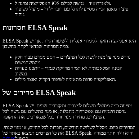
האפליקציה זמינה ל-iOS ולאנדרואיד – נגישה לכולם.
פיצ’ר מאמן הגייה מסייע לתרגל עם דובר ילידי – מועיל לשיפור
מהיר.
חסרונות ELSA Speak
ELSA Speak היא אפליקציה חזקה ללימודי אנגלית ולשיפור הגייה, אך יש
כמה חסרונות שכדאי לקחת בחשבון:
נדרש מנוי על מנת לגשת לכל הפיצ'רים – חסם מסוים עבור חלק
מהמשתמשים.
הבינה המלאכותית לא תמיד מדויקת לגמרי – ייתכנו טעויות
במשוב.
האפליקציה פחות מתאימה לשיפור דקדוק ואוצר מילים.
מחירים של ELSA Speak
ELSA Speak מציעה כמה מסלולי תשלום למצבים ותקציבים שונים. יש
גרסה חינמית עם אפשרויות מוגבלות, או מנוי בתשלום עם גישה לכל
הפיצ'רים. מחיר המנוי יורד ככל שמאריכים את התקופה.
המחירים כיום: מסלול לשלושה חודשים, חברות לכל החיים, או מנוי שנתי.
את כל הפרטים תמצאו באתר של ELSA Speak, והיא זולה יותר ממורה
.
פרטי ל
אנגלית