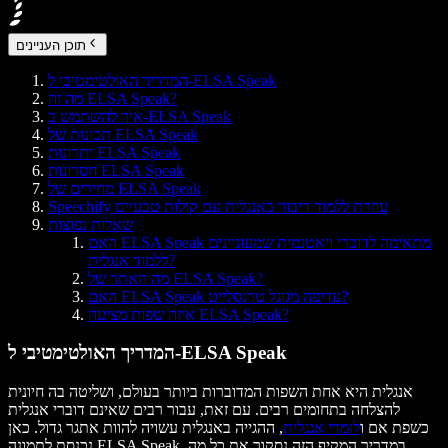
תוכן העניינים
המדריך האולטימטיבי ל-ELSA Speak
מה זה ELSA Speak?
איך להשתמש ב-ELSA Speak
תכונות של ELSA Speak
יתרונות ELSA Speak
חסרונות ELSA Speak
מחירים של ELSA Speak
Speechify עוזרת ללמוד דיבור באנגלית עם קולות טבעיים
שאלות נפוצות
האם ELSA Speak מתאימה לדוברי ויאטנמית שמעוניינים
ללמוד אנגלית?
מה האתר של ELSA Speak?
האם ELSA Speak עדיפה מגוגל טרנסלייט?
איזה שפות מציעה ELSA Speak?
המדריך האולטימטיבי ל-ELSA Speak
אנגלית היא אחת השפות המדוברות ביותר בעולם, ושליטה בה חיונית
להצלחה בתחומים רבים. עם זאת, עבור רבים שאינם דוברי אנגלית
כשפת אם ו
לומדי אנגלית
, ההגייה באנגלית עשויה להוות אתגר גדול. כאן
נכנסת לתמונה ELSA Speak. במדריך המקיף הזה נסקור את כל מה