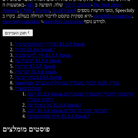
The Wall Street
שלה. הופיעה ב-
API לטקסט לדיבור
באמצעות ה-
וגופי חדשות נוספים, Speechify
TechCrunch
,
Forbes
,
CNBC
,
Journal
,
speechify.com/news
היא ספקית טקסט לדיבור הגדולה בעולם. בקרו ב-
למידע נוסף.
speechify.com/press
ו-
speechify.com/blog
תוכן העניינים
המדריך האולטימטיבי ל-ELSA Speak
מה זה ELSA Speak?
איך להשתמש ב-ELSA Speak
תכונות של ELSA Speak
יתרונות ELSA Speak
חסרונות ELSA Speak
מחירים של ELSA Speak
Speechify עוזרת ללמוד דיבור באנגלית עם קולות טבעיים
שאלות נפוצות
האם ELSA Speak מתאימה לדוברי ויאטנמית שמעוניינים
ללמוד אנגלית?
מה האתר של ELSA Speak?
האם ELSA Speak עדיפה מגוגל טרנסלייט?
איזה שפות מציעה ELSA Speak?
פוסטים מומלצים