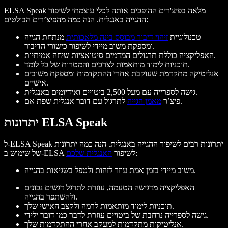
ELSA Speak מלאה בפיצ'רים ההופכים אותה לכלי עוצמתי לשיפור
ההגייה באנגלית. הנה כמה מהפיצ’רים הבולטים:
טכנולוגיית
זיהוי דיבור מבוסס בינה מלאכותית
מנתחת הגייה
ומספקת משוב מיידי לשיפור כישורי הדיבור.
האפליקציה כוללת תרגולים המדמים סיטואציות שיחה אמיתיות.
תוכניות לימוד מותאמות לצרכים והמטרות של כל לומד.
אנליטיקה מתקדמת שעוקבת אחרי ההתקדמות ומספקת משובים
אישיים.
גישה לספרייה עם מעל 2,500 ביטויים ואידיומים באנגלית.
לתרגול עם דובר אנגלית שפת אם.
פיצ’ר
מאמן הגייה
יתרונות ELSA Speak
ל-ELSA Speak יתרונות רבים לשיפור ההגייה באנגלית. הנה כמה יתרונות
:
של שימוש ב-ELSA לשיפור
האנגלית שלכם
משוב מיידי בזמן אמת עוזר לזהות ולטפל בשגיאות בהגייה.
האפליקציה מדגישה הטעמה, עוזרת לתרגל דגשים נכונים
ולהשתפר בהגייה.
תוכניות לימוד מותאמות לרמה ולקצב האישי שלך.
גישה לספרייה נרחבת של ביטויים עוזרת לדבר כמו דובר ילידי.
אנליטיקות מתקדמות למעקב אחרי ההתקדמות שלך.