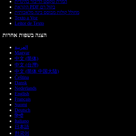
המרת טקסט לדיבור בהינדית
הקראת PDF בקול רם
מחולל קולות מבוסס בינה מלאכותית
Texto a Voz
Leitor de Texto
הצגה בשפות אחרות
العربية
Magyar
中文 (简体)
中文 (台灣)
中文 (简体 中国大陆)
Čeština
Dansk
Nederlands
English
Français
Suomi
Deutsch
हिन्दी
Italiano
日本語
한국어