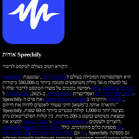
אודות Speechify
הקורא הטוב בעולם לטקסט לדיבור
היא הפלטפורמה המובילה בעולם ל
טקסט לדיבור
, שנשענת
Speechify
על למעלה מ-50 מיליון משתמשים ומגובה ביותר מ-500,000 ביקורות
הרחבת
,
Android
,
iOS
חמישה כוכבים על מוצרי הטקסט לדיבור שלה ל-
כרום
,
אפליקציית ווב
ואפליקציית
דסקטופ למק
. ב-2025,
אפל העניקה
ל-
,
WWDC
היוקרתי ב-
Apple Design Award
Speechify את פרס ה-
ותיארה אותה כ"משאב חיוני שעוזר לאנשים לחיות את חייהם."
Speechify מציעה יותר מ-1,000 קולות טבעיים ביותר מ-60 שפות,
ונמצאת בשימוש כמעט ב-200 מדינות. בין קולות הסלבריטאים ניתן
. ליוצרים ולעסקים,
Gwyneth Paltrow
ו-
Snoop Dogg
למצוא את
,
מחולל קולות AI
מספקת כלים מתקדמים, כולל
Speechify Studio
. Speechify גם מספקת
מחליף קולות AI
וגם
דיבוב AI
,
שיבוטי קול AI
יכולות טקסט לדיבור מתקדמות, איכותיות ומשתלמות למוצרים מובילים