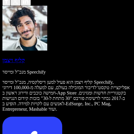
קליף ויצמן
מנכ"ל ומייסד Speechify
קליף ויצמן הוא פעיל למען דיסלקסיה, מנכ"ל ומייסד Speechify,
אפליקציית טקסט־לדיבור המובילה בעולם, עם למעלה מ-100,000 דירוגי
חמישה כוכבים ודירוג ראשון ב-App Store בקטגוריית חדשות ומגזינים.
ב-2017 נבחר לרשימת פורבס "30 מתחת ל-30" בזכות קידום הנגישות
לאנשים עם לקויות למידה. הופיע ב-EdSurge, Inc., PC Mag,
Entrepreneur, Mashable ועוד.