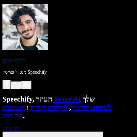
קליף ויצמן
מנכ"ל ומייסד Speechify
שלך
Voice AI
Speechify, העוזר
לטקסט לדיבור
,
הקלדה קולית
ו-
תשובות
.
מהירות
נסו בחינם