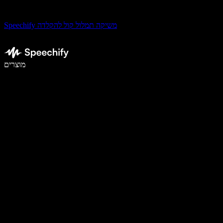
Speechify משיקה תמלול קול להקלדה
לכתוב פי 5 מהר יותר עם הכתבה קולית
מוצרים
למידע נוסף