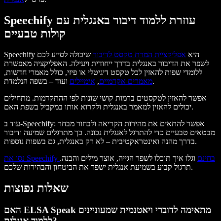
Speechify עוזרת ללמוד דיבור באנגלית עם
קולות טבעיים
Speechify היא
אפליקציית המרת טקסט לדיבור
שיכולה לסייע לכם
לשפר את הדיבור באנגלית בדרך ייחודית ויעילה. האפליקציה מאפשרת
ללומדי שפות להאזין לכל טקסט דיגיטלי או פיזי, כולל מאמרי חדשות,
ועוד – בשפה הנלמדת.
מאמרים אקדמיים
,
אימיילים
אפשר להאזין לטקסטים ברמות קושי שונות לפי ההתקדמות. מתחילים
יכולים להאזין למאמר באנגלית ולקרוא אותו במקביל בשפת האם.
עוד ב-Speechify: אפשר להתאים את מהירות הקריאה ולבחור מבחר
מבטאים טבעיים כדי להתרגל לאנגלית נכונה. כך מתרגלים שמיעה ודיבור
בדרך מהנה ואינטראקטיבית – לא רק באנגלית, גם בשפות נוספות.
נסו את Speechify בחינם
וגלו איך תוכלו לשפר הגייה, אוצר מילים והבנה.
תרגול קבוע בשמיעת אנגלית ישפר את הביטחון והבהירות שלכם.
שאלות נפוצות
האם ELSA Speak מתאימה לדוברי ויאטנמית שמעוניינים
ללמוד אנגלית?