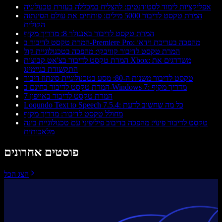
אפליקציות לימוד לסטודנטים: להצליח במכללה בעזרת טכנולוגיה
המרת טקסט לדיבור 5000 מילים: פותחים את עולם הסינתזה
הקולית
המרת טקסט לדיבור באנגולר 8: מדריך מקיף
המרת טקסט לדיבור ב-Premiere Pro: מהפכה בעריכת וידאו
המרת טקסט לדיבור קוויבקי: מהפכה בטכנולוגיית קול
המרת טקסט לדיבור בצ'אט קבוצות Xbox: משדרגים את
התקשורת בגיימינג
טקסט לדיבור משנות ה-80: מסע בטכנולוגיית סינתוז דיבור
המרת טקסט לדיבור בחינם ב-Windows 7: מדריך מקיף
המרת טקסט לדיבור באייפון 7
Loqundo Text to Speech 7.5.4: כל מה שחשוב לדעת
מחולל טקסט לדיבור: מדריך מקיף
טקסט לדיבור פינוֹי: מהפכה בדיבוב פיליפיני עם טכנולוגיית בינה
מלאכותית
פוסטים אחרונים
הצג הכל