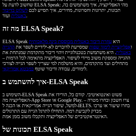
שחשוב לדעת על ELSA Speak: מהי האפליקציה, איך משתמשים בה,
תכונות, יתרונות וחסרונות, מחירים, איך תסייע לכם
לשלוט בדיבור
ועוד.
באנגלית
מה זה ELSA Speak?
ELSA Speak היא
עוזרת דיבור באנגלית מבוססת בינה מלאכותית
ו
אפליקציית לימוד שפות
שמסייעת לדוברים לא-ילידיים לשפר את
ההגייה
באנגלית
. היא משתמשת בטכנולוגיית זיהוי דיבור מתקדמת שמנתחת את
ההגייה ומספקת משוב מיידי לשיפור. האפליקציה מתאימה לכל הרמות –
מתחילים ועד מתקדמים, והיא מושלמת למי שצריך לשפר הגייה לצורכי
.
לימודים, עבודה ודיבור שוטף
במבטא אמריקאי
איך להשתמש ב-ELSA Speak
השימוש ב-ELSA Speak פשוט ואינטואיטיבי. קודם כל, הורידו את
האפליקציה מה-App Store או Google Play. צרו חשבון ובחרו מטרה –
למשל, שיפור הגייה אמריקאית או הכנה ל-IELTS. בחרו שיעור או ערכו
מבדק לקביעת רמה. התחילו לתרגל הגייה עם התרגולים
האינטראקטיביים של האפליקציה ותקבלו משוב בזמן אמת.
תכונות של ELSA Speak