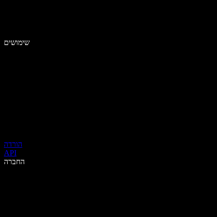
שימושים
הורדה
API
החברה