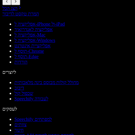
הצג הכל
המרת טקסט לדיבור
אפליקציה ל-iPhone ול-iPad
אפליקציה לאנדרואיד
אפליקציה ל-Mac
אפליקציה ל-Windows
אפליקציית אינטרנט
תוסף ל-Chrome
תוסף ל-Edge
הורדות
ליוצרים
מחולל קולות מבוסס בינה מלאכותית
דיבוב
שכפול קול
Speechify לעבודה
לעסקים
Speechify למפתחים
צוותים
חינוך