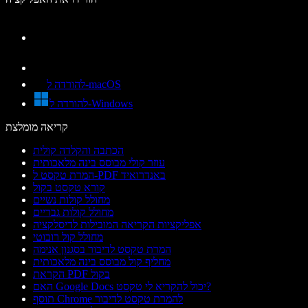
להורדה ל-macOS
להורדה ל-Windows
קריאה מומלצת
הכתבה והקלדה קולית
עוזר קולי מבוסס בינה מלאכותית
המרת טקסט ל-PDF באנדרואיד
קורא טקסט בקול
מחולל קולות נשיים
מחולל קולות גבריים
אפליקציות הקריאה המובילות לדיסלקציה
מחולל קול רובוטי
המרת טקסט לדיבור בסגנון אנימה
מחליף קול מבוסס בינה מלאכותית
הקראת PDF בקול
האם Google Docs יכול להקריא לי טקסט?
תוסף Chrome להמרת טקסט לדיבור