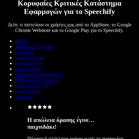
Κορυφαίες Κριτικές Κατάστημα
Εφαρμογών για το Speechify
Δείτε τι πιστεύουν οι χρήστες μας από το AppStore, το Google
Chrome Webstore και το Google Play για το Speechify.
ΔΕΠΥ
Δάσκαλος ή Γονέας
Δυσλεξία
Επαγγελματίας
Ηλικιωμένος
Κακή όραση
Κατάστημα Εφαρμογών
Μαθησιακές διαφορές
Παραγωγικότητα
Συγγραφέας
Φοιτητής
Η απώλεια όρασης έγινε…
παιχνιδάκι!
Πέρασα 6 ολόκληρα χρόνια χωρίς το αγαπημένο