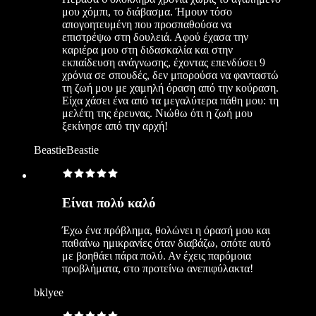
μου χόμπι, το διάβασμα. Ήμουν τόσο
απογοητευμένη που προσπαθούσα να
επιστρέψω στη δουλειά. Αφού έχασα την
καριέρα μου στη διδασκαλία και στην
εκπαίδευση ανάγνωσης, έχοντας επενδύσει 9
χρόνια σε σπουδές, δεν μπορούσα να φανταστώ
τη ζωή μου με χαμηλή όραση από την κούραση.
Είχα χάσει ένα από τα μεγαλύτερα πάθη μου: τη
μελέτη της έρευνας. Νιώθω ότι η ζωή μου
ξεκίνησε από την αρχή!
BeastieBeastie
Είναι πολύ καλό
Έχω ένα πρόβλημα, θολώνει η όρασή μου και
παθαίνω ημικρανίες όταν διαβάζω, οπότε αυτό
με βοηθάει πάρα πολύ. Αν έχεις παρόμοια
προβλήματα, στο προτείνω ανεπιφύλακτα!
bklyee