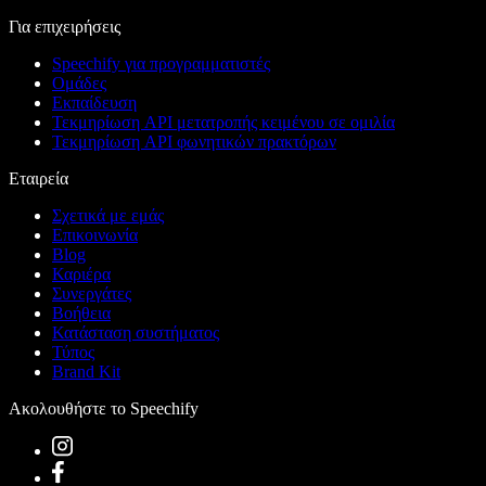
Για επιχειρήσεις
Speechify για προγραμματιστές
Ομάδες
Εκπαίδευση
Τεκμηρίωση API μετατροπής κειμένου σε ομιλία
Τεκμηρίωση API φωνητικών πρακτόρων
Εταιρεία
Σχετικά με εμάς
Επικοινωνία
Blog
Καριέρα
Συνεργάτες
Βοήθεια
Κατάσταση συστήματος
Τύπος
Brand Kit
Ακολουθήστε το Speechify