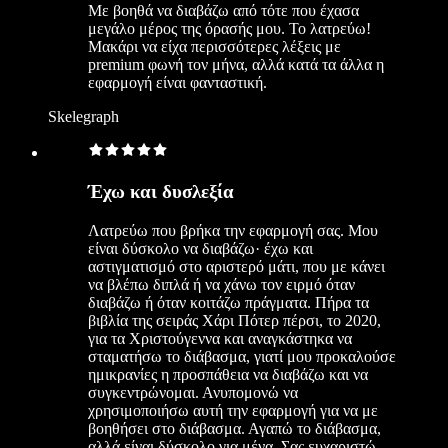
Με βοηθά να διαβάζω από τότε που έχασα
μεγάλο μέρος της όρασής μου. Το λατρεύω!
Μακάρι να είχα περισσότερες λέξεις με
premium φωνή τον μήνα, αλλά κατά τα άλλα η
εφαρμογή είναι φανταστική.
Skelegraph
Έχω και δυσλεξία
Λατρεύω που βρήκα την εφαρμογή σας. Μου
είναι δύσκολο να διαβάζω· έχω και
αστιγματισμό στο αριστερό μάτι, που με κάνει
να βλέπω διπλά ή να χάνω τον ειρμό όταν
διαβάζω ή όταν κοιτάζω πράγματα. Πήρα τα
βιβλία της σειράς Χάρι Πότερ πέρσι, το 2020,
για τα Χριστούγεννα και αναγκάστηκα να
σταματήσω το διάβασμα, γιατί μου προκαλούσε
ημικρανίες η προσπάθεια να διαβάζω και να
συγκεντρώνομαι. Ανυπομονώ να
χρησιμοποιήσω αυτή την εφαρμογή για να με
βοηθήσει στο διάβασμα. Αγαπώ το διάβασμα,
αλλά είναι δύσκολο για μένα. Σας ευχαριστώ