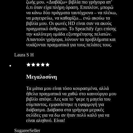
ζωής μου. «Διαβάζω» βιβλία πιο γρήγορα απ’
ό,τι όταν είχα πλήρη όραση. Επιπλέον, μπορώ
να κάνω δύο πράγματα ταυτόχρονα – να πλέκω,
να μαγειρεύω, να καθαρίζω... ενώ ακούω τα
βιβλία μου. Οι φωνές HD είναι σαν να ακούς
πραγματικό άνθρωπο. Το Speachify έχει επίσης
την καλύτερη ομάδα εξυπηρέτησης πελατών.
Απαντούν γρήγορα, λύνουν τα προβλήματα και
νοιάζονται πραγματικά για τους πελάτες τους.
Laura S H
Μεγαλοσύνη
Τα μάτια μου είναι τόσο κουρασμένα, αλλά
ήθελα πραγματικά να χαθώ στο καινούργιο μου
βιβλίο απόψε. Λες και το ’φερε η μαγεία του
σύμπαντος, εμφανίστηκε η εφαρμογή για
διάβασμα. Διάβασα στα γρήγορα μερικές
σελίδες για να δω αν ήταν πολύ καλό για να
είναι αληθινό. Είναι!
SugareeSeller