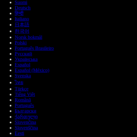
Suomi
Deutsch
हिन्दी
Italiano
日本語
한국어
Norsk bokmål
Polski
Português Brasileiro
Русский
Українська
Español
Español (México)
Svenska
ไทย
Türkçe
Tiếng Việt
Română
Português
Български
ქართული
Slovenčina
Slovenščina
Eesti