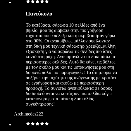
Πανεύκολο
Το κατέβασα, σάρωσα 10 σελίδες από ένα
βιβλίο, μου τις διάβασε στην πιο γρήγορη
ταχύτητα που επέλεξα και η ακρίβεια ήταν γύρω
στο 90%. Οι ανακρίβειες μάλλον οφείλονταν
στη δική μου τεχνική σάρωσης· χρειάζομαι λίγη
εξάσκηση για να σαρώνω τις σελίδες πιο ίσιες
κοντά στη ράχη. Ανυπομονώ να το δοκιμάσω με
περισσότερες σελίδες. Αυτό θα κάνει τις βόλτες
με τον σκύλο μου και τις μετακινήσεις μου στη
δουλειά πολύ πιο παραγωγικές! Το ότι μπορώ να
αυξήσω την ταχύτητα της ανάγνωσης με κρατάει
σε εγρήγορση και ακούω με περισσότερη
προσοχή. Το συνιστώ ανεπιφύλακτα σε όσους
δυσκολεύονται να κοιτάζουν μια σελίδα λόγω
καταπόνησης στα μάτια ή δυσκολίας
συγκέντρωσης!
Archimedes222