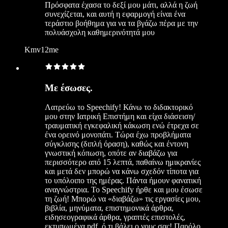
Πρόσφατα έχασα το δεξί μου μάτι, αλλά η ζωή
συνεχίζεται, και αυτή η εφαρμογή είναι ένα
τεράστιο βοήθημα για να τα βγάζω πέρα με την
πολυάσχολη καθημερινότητά μου
Kmv12me
Με έσωσες.
Λατρεύω το Speechify! Κάνω το διδακτορικό
μου στην Ιατρική Επιστήμη και είχα διάσειση/
τραυματική εγκεφαλική κάκωση ενώ έτρεχα σε
ένα ορεινό μονοπάτι. Τώρα έχω προβλήματα
σύγκλισης (διπλή όραση), καθώς και έντονη
γνωστική κόπωση, οπότε αν διαβάζω για
περισσότερο από 15 λεπτά, παθαίνω ημικρανίες
και μετά δεν μπορώ να κάνω σχεδόν τίποτα για
το υπόλοιπο της ημέρας. Πάντα ήμουν φανατική
αναγνώστρια. Το Speechify ήρθε και μου έσωσε
τη ζωή! Μπορώ να «διαβάζω» τις εργασίες μου,
βιβλία, μηνύματα, επιστημονικά άρθρα,
ειδησεογραφικά άρθρα, γραπτές επιστολές,
εκτυπωμένα pdf, ό,τι βάλει ο νους σας! Παρόλο