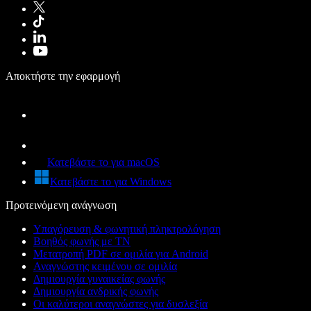
Αποκτήστε την εφαρμογή
Κατεβάστε το για macOS
Κατεβάστε το για Windows
Προτεινόμενη ανάγνωση
Υπαγόρευση & φωνητική πληκτρολόγηση
Βοηθός φωνής με ΤΝ
Μετατροπή PDF σε ομιλία για Android
Αναγνώστης κειμένου σε ομιλία
Δημιουργία γυναικείας φωνής
Δημιουργία ανδρικής φωνής
Οι καλύτεροι αναγνώστες για δυσλεξία