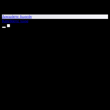
Δοκιμάστε δωρεάν
Κατεβάστε τώρα
Προϊόντα
Κείμενο σε Ομιλία
Εφαρμογές για iPhone & iPad
Εφαρμογή για Android
Επέκταση για Chrome
Επέκταση για Edge
Web εφαρμογή
Εφαρμογή για Mac
Εφαρμογή για Windows