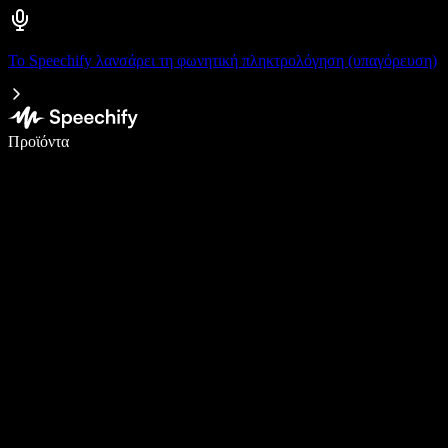
Το Speechify λανσάρει τη φωνητική πληκτρολόγηση (υπαγόρευση)
Γράψτε 5× πιο γρήγορα με φωνητική πληκτρολόγηση
Προϊόντα
Μάθετε περισσότερα