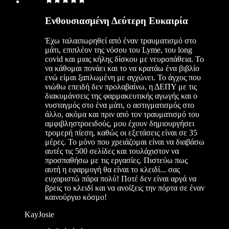
Ενθουσιασμένη Δεύτερη Ευκαιρία
Έχω ταλαιπωρηθεί από έναν τραυματισμό στο
μάτι, επιπλέον της νόσου του Lyme, του long
covid και μιας κήλης δίσκου με νευροπάθεια. Το
να κάθομαι πονάει και το να κρατάω ένα βιβλίο
ενώ είμαι ξαπλωμένη με αγχώνει. Το άγχος που
νιώθω επειδή δεν προλαβαίνω, η ΔΕΠΥ με τις
διακυμάνσεις της φαρμακευτικής αγωγής και ο
νυσταγμός στο ένα μάτι, ο αστιγματισμός στο
άλλο, ακόμα και πριν από τον τραυματισμό του
αμφιβληστροειδούς, μου έχουν δημιουργήσει
τρομερή πίεση, καθώς οι εξετάσεις είναι σε 35
μέρες. Το μόνο που χρειάζομαι είναι να διαβάσω
αυτές τις 500 σελίδες και τουλάχιστον να
προσπαθήσω με τις εργασίες. Πιστεύω πως
αυτή η εφαρμογή θα είναι το κλειδί... σας
ευχαριστώ πάρα πολύ! Ποτέ δεν είναι αργά να
βρεις το κλειδί και να ανοίξεις την πόρτα σε έναν
καινούργιο κόσμο!
KayJosie