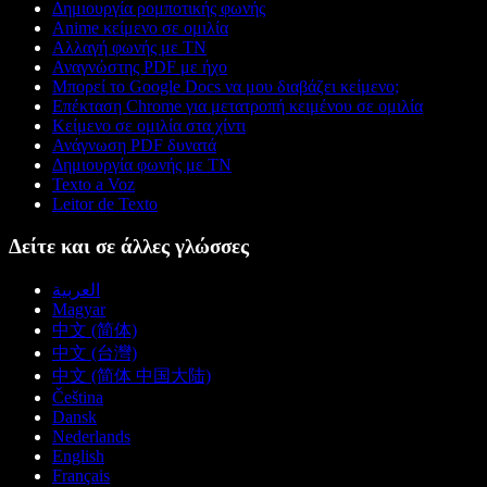
Δημιουργία ρομποτικής φωνής
Anime κείμενο σε ομιλία
Αλλαγή φωνής με ΤΝ
Αναγνώστης PDF με ήχο
Μπορεί το Google Docs να μου διαβάζει κείμενο;
Επέκταση Chrome για μετατροπή κειμένου σε ομιλία
Κείμενο σε ομιλία στα χίντι
Ανάγνωση PDF δυνατά
Δημιουργία φωνής με ΤΝ
Texto a Voz
Leitor de Texto
Δείτε και σε άλλες γλώσσες
العربية
Magyar
中文 (简体)
中文 (台灣)
中文 (简体 中国大陆)
Čeština
Dansk
Nederlands
English
Français