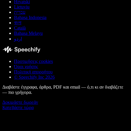
Hrvatski
Lietuvių
עברית
Bahasa Indonesia
বাংলা
Català
Bahasa Melayu
اردو
Προτιμήσεις cookies
Όροι χρήσης
Πολιτική απορρήτου
© Speechify Inc 2026
Διαβάστε έγγραφα, άρθρα, PDF και email — ό,τι κι αν διαβάζετε
— πιο γρήγορα.
Δοκιμάστε δωρεάν
Κατεβάστε τώρα