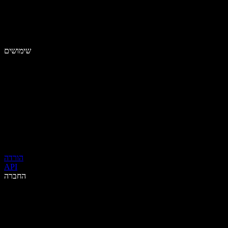
שימושים
הורדה
API
החברה