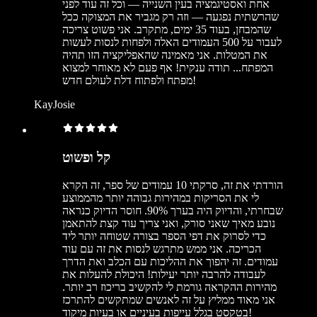
אחת ואסטיגמציה בעין השנייה — וכל זה עוד לפני
שהרשתית נפגעה — וזה רק מגביר את המצוקה ככל
שהמבחן, בעוד 35 ימים, מתקרב. אני פשוט צריכה
לעבור על 500 העמודים האלה ולפחות לנסות לעשות
את המטלות. אני מאמינה שהאפליקציה הזו תהיה
המפתח... תודה ענקית! אף פעם לא מאוחר למצוא
מפתח ולפתוח דלת לעולם חדש!
KayJosie
קל ופשוט
הורדתי את זה, סרקתי 10 עמודים של ספר, זה הקרא
לי את הסריקות במהירות גבוהה יותר מהממוצע
שבחרתי, והדיוק היה בערך 90%. חוסר הדיוק כנראה
נובע מאיך שאני סורק, ואני צריך עוד קצת להתאמן
כדי לסרוק את דפי הספר בצורה שטוחה יותר ליד
הכריכה. אני ממש מתרגש לנסות את זה עם עוד
עמודים. זה יהפוך את ההליכות עם הכלב ואת הדרך
לעבודה להרבה יותר יעילות! היכולת להעלות את
מהירות ההקראה גורמת לי להקשיב בריכוז רב יותר.
אני מאוד ממליץ על זה לאנשים שמתקשים להתרכז
בטקסט בגלל עייפות בעיניים או בעיות מיקוד!