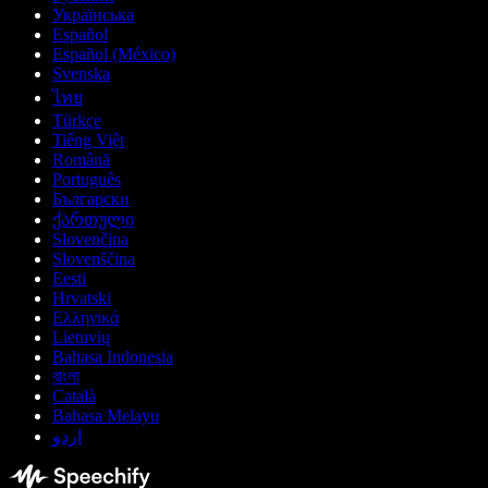
Українська
Español
Español (México)
Svenska
ไทย
Türkçe
Tiếng Việt
Română
Português
Български
ქართული
Slovenčina
Slovenščina
Eesti
Hrvatski
Ελληνικά
Lietuvių
Bahasa Indonesia
বাংলা
Català
Bahasa Melayu
اردو