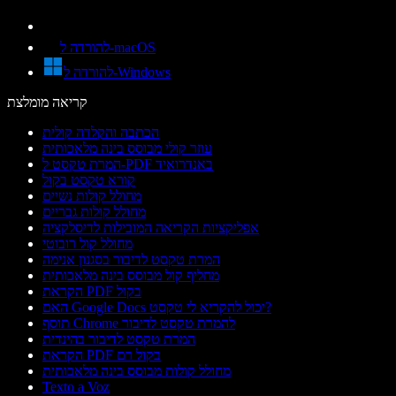
להורדה ל-macOS
להורדה ל-Windows
קריאה מומלצת
הכתבה והקלדה קולית
עוזר קולי מבוסס בינה מלאכותית
המרת טקסט ל-PDF באנדרואיד
קורא טקסט בקול
מחולל קולות נשיים
מחולל קולות גבריים
אפליקציות הקריאה המובילות לדיסלקציה
מחולל קול רובוטי
המרת טקסט לדיבור בסגנון אנימה
מחליף קול מבוסס בינה מלאכותית
הקראת PDF בקול
האם Google Docs יכול להקריא לי טקסט?
תוסף Chrome להמרת טקסט לדיבור
המרת טקסט לדיבור בהינדית
הקראת PDF בקול רם
מחולל קולות מבוסס בינה מלאכותית
Texto a Voz