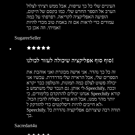
העיניים שלי כל כך עייפות, אבל ממש רציתי לצלול
הערב אל הספר החדש שלי. כמו בקסם של היקום,
הופיעה האפליקציה לקריאה. רפרפתי על כמה
עמודים כדי לראות אם זה באמת טוב מכדי להיות
אמיתי. וזה אכן כך!
SugareeSeller
סוף סוף אפליקציה שיכולה לעזור לכולנו!
זה כל כך נהדר. אני אישה מבוגרת ואני אוהבת את
הספרים שלי, אבל הראייה שלי מדרדרת. עכשיו אני
יכולה פשוט לצלם כמה תמונות, והטלפון כבר יקרא
לי אותן. גם הנכד שלי משתמש ב-Speechify, וככה
אנחנו יכולים להתקדם בלימודים, כי Speechify קורא
יותר מהר ממנו, אבל הוא עדיין מצליח להבין הכול.
לא חייבים להיות דיסלקטים כדי להזדקק ל-
Speechify. תודה רבה שיצרתם אפליקציה נהדרת כל
כך.
Sacredart4u