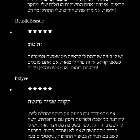
הראייה. איבדתי אחת התשוקות הגדולות שלי: מחקר
ולימוד. אני מרגישה שהחיים שלי התחילו מחדש!
BeastieBeastie
זה טוב
יש לי בעיה שגורמת לי לראייה מטושטשת ולמיגרנות
כשאני קורא, אז זה עוזר לי מאוד. אם אתם סובלים
מבעיות דומות, אני ממש ממליץ על זה!
bklyee
תקווה שנייה נרגשת
אני מתמודדת עם פגיעת עין בנוסף למחלת ליים,
לקורונה ממושכת ולפריצת דיסק עם נוירופתיה. קשה
לי לשבת, והחזקת ספר בשכיבה מלחיצה אותי. יש לי
חרדה מהתחושה שאני לא עומדת בקצב, הפרעת
קשב עם תנודות בטיפול התרופתי, ניסטגמוס בעין