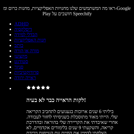
ראו מה המשתמשים שלנו מחנויות האפליקציות, מחנות כרום ומ-Google
Play חושבים על Speechify
ADHD
דיסלקסיה
הבדלי למידה
חנות האפליקציות
כותב
מורה או הורה
מקצוען
סטודנט
סניור
פרודוקטיביות
ראייה ירודה
לקות הראייה כבר לא בעיה!
ביליתי 6 שנים ארוכות בגעגועים לתחביב הקריאה
שלי. הייתי מאוד מתוסכלת כשניסיתי לחזור לעבודה.
אחרי שאיבדתי את הקריירה שלי בהוראה ובהדרכת
קריאה, והשקעתי 9 שנים בלימודים אקדמיים, לא
הצלחתי לדמיין את החיים עם העייפות וירידת