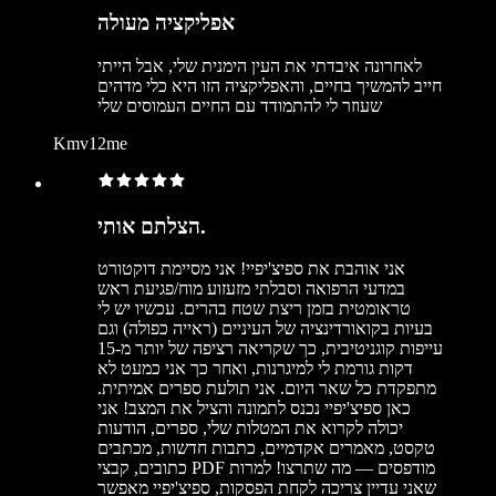
אפליקציה מעולה
לאחרונה איבדתי את העין הימנית שלי, אבל הייתי
חייב להמשיך בחיים, והאפליקציה הזו היא כלי מדהים
שעוזר לי להתמודד עם החיים העמוסים שלי
Kmv12me
הצלתם אותי.
אני אוהבת את ספיצ'יפיי! אני מסיימת דוקטורט
במדעי הרפואה וסבלתי מזעזוע מוח/פגיעת ראש
טראומטית בזמן ריצת שטח בהרים. עכשיו יש לי
בעיות בקואורדינציה של העיניים (ראייה כפולה) וגם
עייפות קוגניטיבית, כך שקריאה רציפה של יותר מ-15
דקות גורמת לי למיגרנות, ואחר כך אני כמעט לא
מתפקדת כל שאר היום. אני תולעת ספרים אמיתית.
כאן ספיצ'יפיי נכנס לתמונה והציל את המצב! אני
יכולה לקרוא את המטלות שלי, ספרים, הודעות
טקסט, מאמרים אקדמיים, כתבות חדשות, מכתבים
כתובים, קבצי PDF מודפסים — מה שתרצו! למרות
שאני עדיין צריכה לקחת הפסקות, ספיצ'יפיי מאפשר