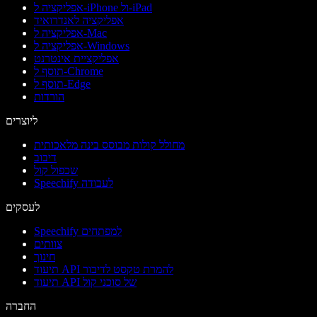
אפליקציה ל-iPhone ול-iPad
אפליקציה לאנדרואיד
אפליקציה ל-Mac
אפליקציה ל-Windows
אפליקציית אינטרנט
תוסף ל-Chrome
תוסף ל-Edge
הורדות
ליוצרים
מחולל קולות מבוסס בינה מלאכותית
דיבוב
שכפול קול
Speechify לעבודה
לעסקים
Speechify למפתחים
צוותים
חינוך
תיעוד API להמרת טקסט לדיבור
תיעוד API של סוכני קול
החברה