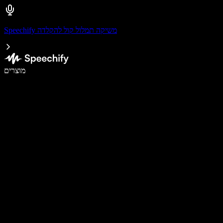
Speechify משיקה תמלול קול להקלדה
לכתוב פי 5 מהר יותר עם הכתבה קולית
מוצרים
למידע נוסף