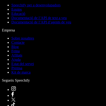
Speechify per a desenvolupadors
Equips
Educació
Documentació de l’API de text a veu
Documentació de l’API d’agents de veu
Empresa
Sobre nosaltres
Contacte
Blog
Feina
Afiliats
Ajuda
Estat del servei
Premsa
Kit de marca
Segueix Speechify