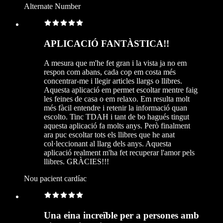
Alternate Number
APLICACIÓ FANTÀSTICA!!
A mesura que m'he fet gran i la vista ja no em
respon com abans, cada cop em costa més
concentrar-me i llegir articles llargs o llibres.
Aquesta aplicació em permet escoltar mentre faig
les feines de casa o em relaxo. Em resulta molt
més fàcil entendre i retenir la informació quan
escolto. Tinc TDAH i tant de bo hagués tingut
aquesta aplicació fa molts anys. Però finalment
ara puc escoltar tots els llibres que he anat
col·leccionant al llarg dels anys. Aquesta
aplicació realment m'ha fet recuperar l'amor pels
llibres. GRÀCIES!!!
Nou pacient cardíac
Una eina increïble per a persones amb