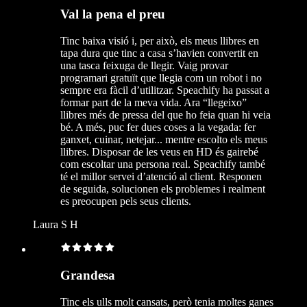
Val la pena el preu
Tinc baixa visió i, per això, els meus llibres en
tapa dura que tinc a casa s’havien convertit en
una tasca feixuga de llegir. Vaig provar
programari gratuït que llegia com un robot i no
sempre era fàcil d’utilitzar. Speachify ha passat a
formar part de la meva vida. Ara “llegeixo”
llibres més de pressa del que ho feia quan hi veia
bé. A més, puc fer dues coses a la vegada: fer
ganxet, cuinar, netejar... mentre escolto els meus
llibres. Disposar de les veus en HD és gairebé
com escoltar una persona real. Speachify també
té el millor servei d’atenció al client. Responen
de seguida, solucionen els problemes i realment
es preocupen pels seus clients.
Laura S H
Grandesa
Tinc els ulls molt cansats, però tenia moltes ganes