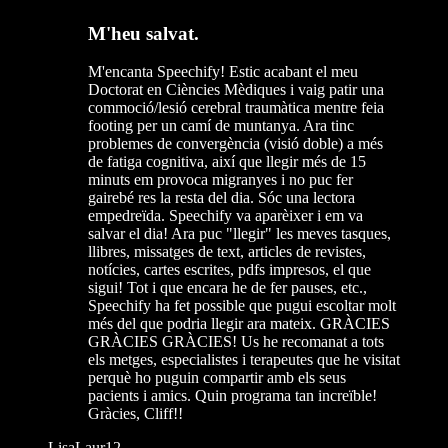
M'heu salvat.
M'encanta Speechify! Estic acabant el meu
Doctorat en Ciències Mèdiques i vaig patir una
commoció/lesió cerebral traumàtica mentre feia
footing per un camí de muntanya. Ara tinc
problemes de convergència (visió doble) a més
de fatiga cognitiva, així que llegir més de 15
minuts em provoca migranyes i no puc fer
gairebé res la resta del dia. Sóc una lectora
empedreïda. Speechify va aparèixer i em va
salvar el dia! Ara puc "llegir" les meves tasques,
llibres, missatges de text, articles de revistes,
notícies, cartes escrites, pdfs impresos, el que
sigui! Tot i que encara he de fer pauses, etc.,
Speechify ha fet possible que pugui escoltar molt
més del que podria llegir ara mateix. GRÀCIES
GRÀCIES GRÀCIES! Us he recomanat a tots
els metges, especialistes i terapeutes que he visitat
perquè ho puguin compartir amb els seus
pacients i amics. Quin programa tan increïble!
Gràcies, Cliff!!
LisaLaur12