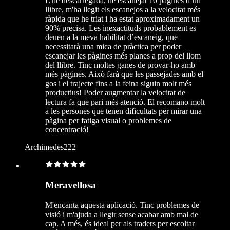
L'he descarregada, he escanejat 10 pàgines d’un
llibre, m'ha llegit els escanejos a la velocitat més
ràpida que he triat i ha estat aproximadament un
90% precisa. Les inexactituds probablement es
deuen a la meva habilitat d’escaneig, que
necessitarà una mica de pràctica per poder
escanejar les pàgines més planes a prop del llom
del llibre. Tinc moltes ganes de provar-ho amb
més pàgines. Això farà que les passejades amb el
gos i el trajecte fins a la feina siguin molt més
productius! Poder augmentar la velocitat de
lectura fa que pari més atenció. El recomano molt
a les persones que tenen dificultats per mirar una
pàgina per fatiga visual o problemes de
concentració!
Archimedes222
Meravellosa
M'encanta aquesta aplicació. Tinc problemes de
visió i m'ajuda a llegir sense acabar amb mal de
cap. A més, és ideal per als traders per escoltar