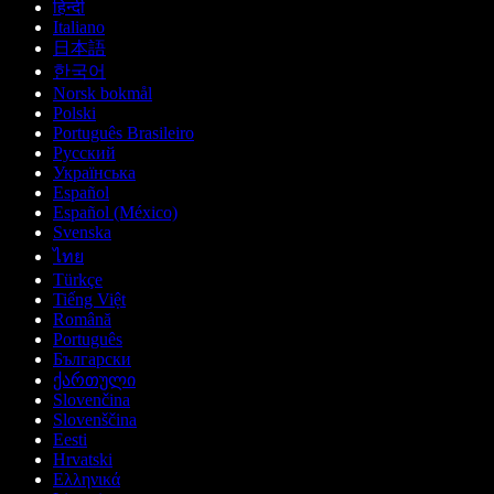
हिन्दी
Italiano
日本語
한국어
Norsk bokmål
Polski
Português Brasileiro
Русский
Українська
Español
Español (México)
Svenska
ไทย
Türkçe
Tiếng Việt
Română
Português
Български
ქართული
Slovenčina
Slovenščina
Eesti
Hrvatski
Ελληνικά