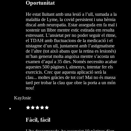
Oportunitat
He estat lluitant amb una lesió a l’ull, sumada a la
malaltia de Lyme, la covid persistent i una hèrnia
discal amb neuropatia. Estar asseguda em fa mal i
sostenir un llibre mentre estic estirada em resulta
estressant. L’ansietat per no poder seguir el ritme,
el TDAH amb fluctuacions de la medicació i el
nistagme d’un ull, juntament amb l’astigmatisme
de l’altre (tot això abans que la retina es lesionés)
m’han generat molta angoixa mentre s’acosta un
examen d’aquí a 35 dies. Només necessito acabar
aquestes 500 pàgines i, almenys, intentar fer els
exercicis. Crec que aquesta aplicació serà la
clau... moltes gràcies de tot cor! Mai no és massa
tard per trobar la clau que obre la porta a un món
nou!
KayJosie
Fàcil, fàcil