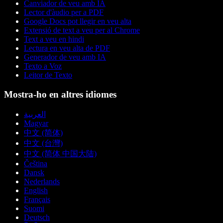
Canviador de veu amb IA
Lector d'àudio per a PDF
Google Docs pot llegir en veu alta
Extensió de text a veu per al Chrome
Text a veu en hindi
Lectura en veu alta de PDF
Generador de veu amb IA
Texto a Voz
Leitor de Texto
Mostra-ho en altres idiomes
العربية
Magyar
中文 (简体)
中文 (台灣)
中文 (简体 中国大陆)
Čeština
Dansk
Nederlands
English
Français
Suomi
Deutsch