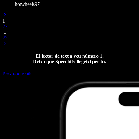
hotwheels97
1
2
3
...
23
El lector de text a veu número 1.
Deixa que Speechify llegeixi per tu.
Prova-ho gratis