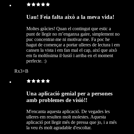
Uau! Feia falta això a la meva vida!
Moltes gràcies! Quan el contingut que estic a
punt de llegir no m’enganxa gaire, simplement no
puc concentrar-me ni motivar-me. Fa poc he
hagut de començar a portar ulleres de lectura i em
cansen la vista i em fan mal el cap, així que això
em fa moltíssima il·lusió i arriba en el moment
perfecte. :)
Rx3+B
Una aplicació genial per a persones
amb problemes de visió!!
M'encanta aquesta aplicació. De vegades les
ulleres em resulten molt molestes. Aquesta
aplicació pot llegir més de pressa que jo, i a més
la veu és molt agradable d'escoltar.