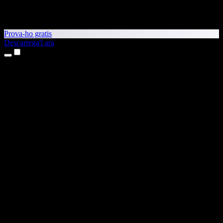
Prova-ho gratis
Descarrega'l ara
Productes
Text a veu
Aplicacions per a iPhone i iPad
Aplicació per a Android
Extensió per al Chrome
Extensió per a l'Edge
Aplicació web
Aplicació per al Mac