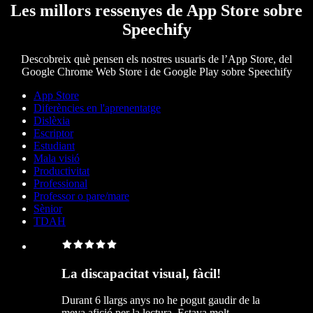
Les millors ressenyes de App Store sobre
Speechify
Descobreix què pensen els nostres usuaris de l’App Store, del
Google Chrome Web Store i de Google Play sobre Speechify
App Store
Diferències en l'aprenentatge
Dislèxia
Escriptor
Estudiant
Mala visió
Productivitat
Professional
Professor o pare/mare
Sènior
TDAH
La discapacitat visual, fàcil!
Durant 6 llargs anys no he pogut gaudir de la
meva afició per la lectura. Estava molt