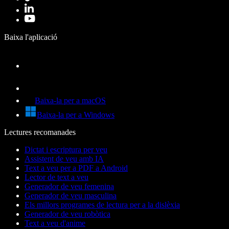
Baixa l'aplicació
Baixa-la per a macOS
Baixa-la per a Windows
Lectures recomanades
Dictat i escriptura per veu
Assistent de veu amb IA
Text a veu per a PDF a Android
Lector de text a veu
Generador de veu femenina
Generador de veu masculina
Els millors programes de lectura per a la dislèxia
Generador de veu robòtica
Text a veu d'anime