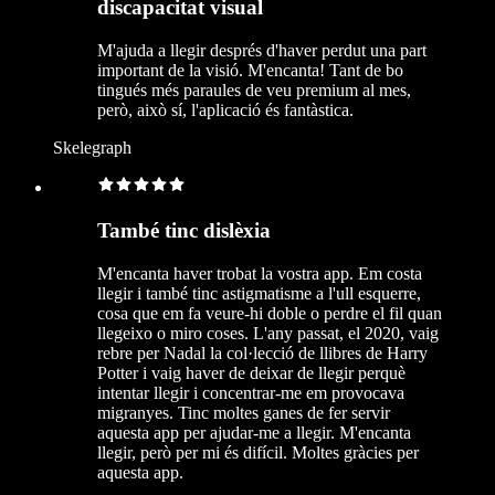
discapacitat visual
M'ajuda a llegir després d'haver perdut una part
important de la visió. M'encanta! Tant de bo
tingués més paraules de veu premium al mes,
però, això sí, l'aplicació és fantàstica.
Skelegraph
També tinc dislèxia
M'encanta haver trobat la vostra app. Em costa
llegir i també tinc astigmatisme a l'ull esquerre,
cosa que em fa veure-hi doble o perdre el fil quan
llegeixo o miro coses. L'any passat, el 2020, vaig
rebre per Nadal la col·lecció de llibres de Harry
Potter i vaig haver de deixar de llegir perquè
intentar llegir i concentrar-me em provocava
migranyes. Tinc moltes ganes de fer servir
aquesta app per ajudar-me a llegir. M'encanta
llegir, però per mi és difícil. Moltes gràcies per
aquesta app.