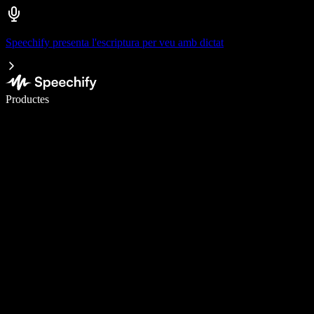
Speechify presenta l'escriptura per veu amb dictat
Escriu 5× més ràpid amb la veu
Productes
Més informació