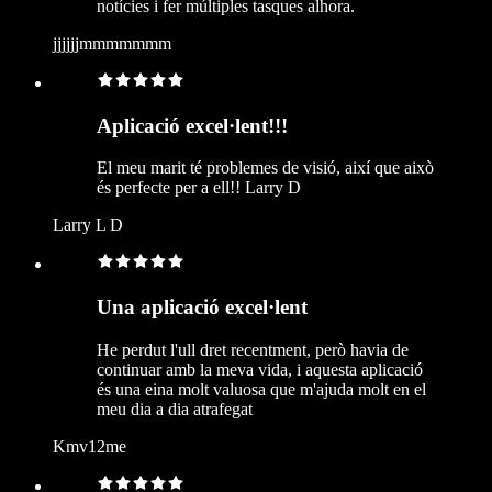
notícies i fer múltiples tasques alhora.
jjjjjjmmmmmmm
Aplicació excel·lent!!!
El meu marit té problemes de visió, així que això
és perfecte per a ell!! Larry D
Larry L D
Una aplicació excel·lent
He perdut l'ull dret recentment, però havia de
continuar amb la meva vida, i aquesta aplicació
és una eina molt valuosa que m'ajuda molt en el
meu dia a dia atrafegat
Kmv12me