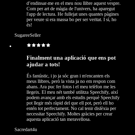
d’endinsar-me en el meu nou llibre aquest vespre.
Com per art de màgia de l'univers, ha aparegut
l'app de lectura. He fullejat unes quantes pàgines
per veure si era massa bo per ser veritat. I sí, ho
és!
SugareeSeller
Finalment una aplicació que ens pot
ajudar a tots!
És fantàstic, i jo ja sóc gran i m'encanten els
meus llibres, però la vista ja no em respon com
abans. Ara puc fer fotos i el meu telèfon me les
llegeix. El meu nét també utilitza Speechify, així
podem avançar amb els estudis perquè Speechify
pot llegir més ràpid del que ell pot, però ell ho
entén tot perfectament. No cal tenir dislèxia per
necessitar Speechify. Moltes gràcies per crear
aquesta aplicació tan meravellosa.
Sacredart4u