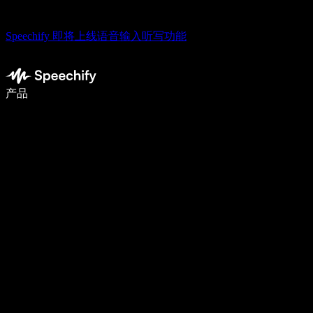
Speechify 即将上线语音输入听写功能
语音输入，让你写作速度快 5 倍
产品
了解更多