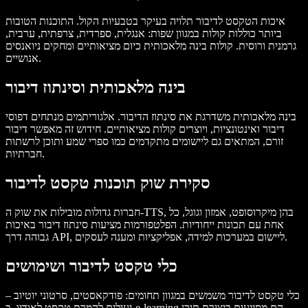
איכות הטקסט לדיבור תלויה בעיקר בטבעיות הקול. התוכנות הטובות
ביותר כוללות קולות במגוון שפות: אנגלית, ספרדית, צרפתית, ערבית,
גרמנית ורוסית. קולות בינה מלאכותית כיום מציאותיים ומחקים ניואנסים
אנושיים.
בינה מלאכותית וסינתוז דיבור
בינה מלאכותית משדרגת את סינתוז הדיבור. אלגוריתמים מנתחים דפוסי
דיבור ואינטונציות, ויוצרים קולות מציאותיים. חידוש זה מאפשר דיבור
זורם, המתאים גם ליישומים מתקדמים כמו ספרי שמע ותוכן לרשתות
חברתיות.
סקירת שוק תוכנות טקסט לדיבור
חברות גדולות מובילות את שוק ה-TTS, בהן מיקרוסופט, אמזון וגוגל, כל
אחת עם תכונות ייחודיות. הפלטפורמות מציעות סינתוז דיבור באיכות
גבוהה דרך API, ליישום במערכות למידה, אפליקציות ומענה לעסקים.
כלי טקסט לדיבור ושימושים
כלי טקסט לדיבור משמשים במגוון תחומים: פודקאסטים, סרטוני יוטיוב –
יעילים להמרת טקסט לאודיו. ב-e-learning הם מסייעים ביצירת תוכן