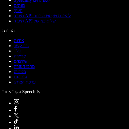
Speechify למפתחים
צוותים
חינוך
תיעוד API להמרת טקסט לדיבור
תיעוד API של סוכני קול
החברה
אודות
צרו קשר
בלוג
קריירה
שותפים
מרכז העזרה
סטטוס
עיתונות
ערכת המותג
עקבו אחרי Speechify