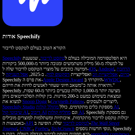
אודות Speechify
הקורא הטוב בעולם לטקסט לדיבור
היא הפלטפורמה המובילה בעולם ל
טקסט לדיבור
, שנשענת
Speechify
על למעלה מ-50 מיליון משתמשים ומגובה ביותר מ-500,000 ביקורות
הרחבת
,
Android
,
iOS
חמישה כוכבים על מוצרי הטקסט לדיבור שלה ל-
כרום
,
אפליקציית ווב
ואפליקציית
דסקטופ למק
. ב-2025,
אפל העניקה
ל-
,
WWDC
היוקרתי ב-
Apple Design Award
Speechify את פרס ה-
ותיארה אותה כ"משאב חיוני שעוזר לאנשים לחיות את חייהם."
Speechify מציעה יותר מ-1,000 קולות טבעיים ביותר מ-60 שפות,
ונמצאת בשימוש כמעט ב-200 מדינות. בין קולות הסלבריטאים ניתן
. ליוצרים ולעסקים,
Gwyneth Paltrow
ו-
Snoop Dogg
למצוא את
,
מחולל קולות AI
מספקת כלים מתקדמים, כולל
Speechify Studio
. Speechify גם מספקת
מחליף קולות AI
וגם
דיבוב AI
,
שיבוטי קול AI
יכולות טקסט לדיבור מתקדמות, איכותיות ומשתלמות למוצרים מובילים
The Wall Street
שלה. הופיעה ב-
API לטקסט לדיבור
באמצעות ה-
וגופי חדשות נוספים, Speechify
TechCrunch
,
Forbes
,
CNBC
,
Journal
,
speechify.com/news
היא ספקית טקסט לדיבור הגדולה בעולם. בקרו ב-