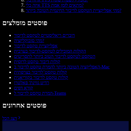
איזה כלי TTS מתאים לזמן אמת?
מהי אפליקציית הטקסט לדיבור החינמית הטובה ביותר?
פוסטים מומלצים
דוברים ריאליסטיים לטקסט לדיבור
מהי סובוקליזציה?
אפליקציית טקסט לדיבור
הקולות המובילים לטקסט‑לדיבור בערבית
הטקסט לטקסט לדיבור הטוב ביותר לתסריטים
קולות דיבור טקסט לרוסית
האפליקציה הטובה ביותר להמרת טקסט לדיבור ב‑Mac
קולות טקסט־לדיבור בצרפתית
קולות טקסט לדיבור בקוריאנית
רדיט גווינת' פאלטרו
קורא דפים
המרת טקסט לדיבור ל-Teams
פוסטים אחרונים
הצג הכל