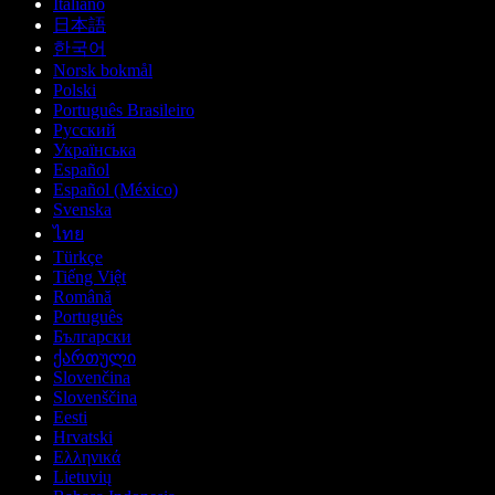
Italiano
日本語
한국어
Norsk bokmål
Polski
Português Brasileiro
Русский
Українська
Español
Español (México)
Svenska
ไทย
Türkçe
Tiếng Việt
Română
Português
Български
ქართული
Slovenčina
Slovenščina
Eesti
Hrvatski
Ελληνικά
Lietuvių