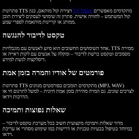
פתרונות TTS מתקדמים מאפשרים
שכפול קול
ויצירת קול מותאם, כגון
קול המשתמש – לחוויה אישית. פתרון זה שימושי לעסקים ליצירת תוכן
ממותג או קריינות מותאמת לספרי שמע.
טקסט לדיבור להנגשה
אחד השימושים החשובים הוא סיוע לאנשים עם מוגבלויות. TTS ממירה
מסמכים וטקסט ברשת לדיבור – ומקלה על אנשים עם לקות ראייה או
דיסלקציה לגשת למידע.
פורמטים של אודיו והמרה בזמן אמת
פתרונות TTS מתקדמים תומכים בפורמטים מגוונים (MP3, WAV)
לצרכים שונים. גם המרה מהירה בזמן אמת חיונית – למשל לתרגום חי או
הדרכות וידאו.
שאלות נפוצות ותמיכה
מדור שאלות ותמיכה מקצועית חשוב בכל מערכת טקסט לדיבור –
במיוחד בטיפול בבעיות טכניות או דרישות כמו שימוש מסחרי או עריכת
וידאו.