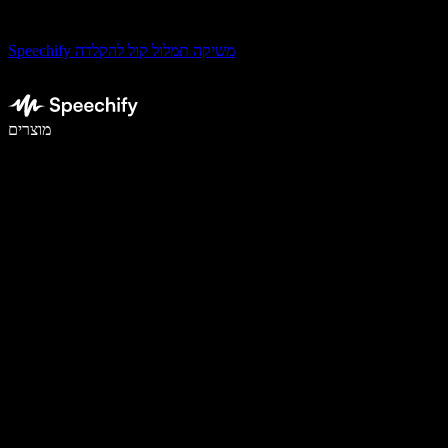
Speechify משיקה תמלול קול להקלדה
לכתוב פי 5 מהר יותר עם הכתבה קולית
מוצרים
למידע נוסף