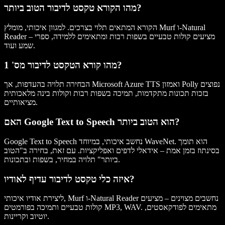
מהו הקורא טקסט לדיבור הטוב ביותר?
הקורא המתאים תלוי בצרכים. למגוון איכותי, מומלץ Murf ו-Natural
Reader – מציעים קולות טבעיים בשפות רבות ומתאימים ללמידה, ספרי
שמע ועוד.
מהו קורא הטקסט לדיבור מס' 1?
הבחירה תלויה בהעדפות, אך Microsoft Azure TTS ואמזון Polly נפוצים
בזכות תכונות מתקדמות, תמיכה בשפות רבות וקולות בינה מלאכותית
מציאותיים.
האם Google Text to Speech הוא הטוב ביותר?
Google Text to Speech נחשב איכותי, במיוחד WaveNet. הוא תומך
בסינתוז בזמן אמת – אידאלי לדפים ואפליקציות. עם זאת, בחירה ב"הטוב
ביותר" תלויה במחיר, בשפות ובתכונות.
איזה כלי טקסט לדיבור עדיף לאודיו?
ליצירת אודיו איכותי, Murf ו-Natural Reader נחשבים מצוינים – מציעים
קולות טבעיים ותמיכה בפורמטים MP3, WAV. מתאימים לפודקאסטים,
יוטיוב וקריינות.