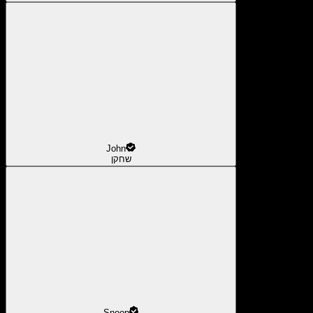
John
שחקן
Snoop