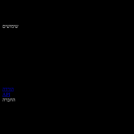
שימושים
הורדה
API
החברה