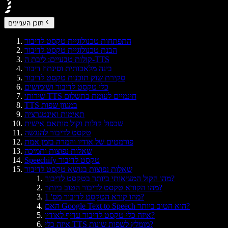
תוכן העניינים
התפתחות טכנולוגיית טקסט לדיבור
הבנת טכנולוגיית טקסט לדיבור
קולות טבעיים: ליבת ה-TTS
בינה מלאכותית וסינתוז דיבור
סקירת שוק תוכנות טקסט לדיבור
כלי טקסט לדיבור ושימושים
שירותי TTS חינמיים לעומת בתשלום
TTS במגוון שפות
תאימות ואינטגרציה
שכפול קולות וקול מותאם אישית
טקסט לדיבור להנגשה
פורמטים של אודיו והמרה בזמן אמת
שאלות נפוצות ותמיכה
Speechify טקסט לדיבור
שאלות נפוצות בנושא טקסט לדיבור
מהו הקול המציאותי ביותר בטקסט לדיבור?
מהו הקורא טקסט לדיבור הטוב ביותר?
מהו קורא הטקסט לדיבור מס' 1?
האם Google Text to Speech הוא הטוב ביותר?
איזה כלי טקסט לדיבור עדיף לאודיו?
איזה כלי TTS מומלץ לשפות שונות?