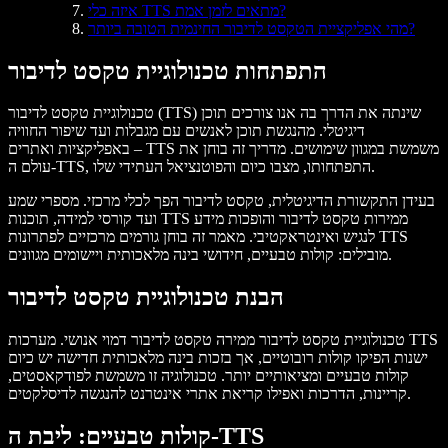
איזה כלי TTS מתאים לזמן אמת?
מהי אפליקציית הטקסט לדיבור החינמית הטובה ביותר?
התפתחות טכנולוגיית טקסט לדיבור
טכנולוגיית טקסט לדיבור (TTS) שינתה את הדרך בה אנו צורכים תוכן
דיגיטלי. מהנגשת תוכן לאנשים עם מגבלות ועד שיפור החוויה
באפליקציות ואתרים – TTS משמשת במגוון שימושים. מדריך זה בוחן את
עולם ה-TTS, התפתחותו, מצבו כיום והפוטנציאל העתידי שלו.
בעידן התקשורת הדיגיטלית, טקסט לדיבור הפך לכלי מרכזי. מספרי שמע
ועד קורסי למידה, תוכנות TTS ממירות טקסט לדיבור והופכות מידע
לנגיש ואינטראקטיבי. מאמר זה בוחן גורמים מרכזיים לפתרונות TTS
מובילים: קולות טבעיים, חידושי בינה מלאכותית ויישומים מגוונים.
הבנת טכנולוגיית טקסט לדיבור
טכנולוגיית טקסט לדיבור ממירה טקסט לדיבור דמוי אנושי. מערכות TTS
ישנות הפיקו קולות רובוטיים, אך בזכות בינה מלאכותית חדישה יש כיום
קולות טבעיים ומציאותיים יותר. טכנולוגיה זו משמשת לפודקאסטים,
קריינות, הדרכות ואפילו קריאת אתרי אינטרנט להנגשה לדיסלקטים.
קולות טבעיים: ליבת ה-TTS