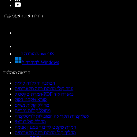
הורידו את האפליקציה
להורדה ל-macOS
להורדה ל-Windows
קריאה מומלצת
הכתבה והקלדה קולית
עוזר קולי מבוסס בינה מלאכותית
המרת טקסט ל-PDF באנדרואיד
קורא טקסט בקול
מחולל קולות נשיים
מחולל קולות גבריים
אפליקציות הקריאה המובילות לדיסלקציה
מחולל קול רובוטי
המרת טקסט לדיבור בסגנון אנימה
מחליף קול מבוסס בינה מלאכותית