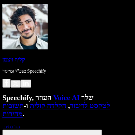
קליף ויצמן
מנכ"ל ומייסד Speechify
שלך
Voice AI
Speechify, העוזר
לטקסט לדיבור
,
הקלדה קולית
ו-
תשובות
.
מהירות
נסו בחינם