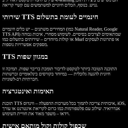
נגיש. בנוסף, הכלים חיוניים למשתמשים עם קשיי קריאה.
שירותי TTS חינמיים לעומת בתשלום
המחירים משתנים – יש כלים חינמיים (כמו Natural Reader, Google
TTS API) שמתאימים לצרכים בסיסיים. לשימוש מסחרי, איכות גבוהה
או קולות מיוחדים – שירותים בתשלום כמו Murf או פתרונות לעסקים
מספקים אפשרויות נוספות.
TTS במגוון שפות
התוכנה הטובה ביותר לטקסט לדיבור תומכת בריבוי שפות. תמיכה זו
חיונית להגעה גלובלית — במיוחד בקורסים בינלאומיים וברשתות
חברתיות רב-לשוניות.
תאימות ואינטגרציה
תוכנת TTS איכותית צריכה לתמוך בכל מערכות ההפעלה – ווינדוס, iOS,
אנדרואיד. שילוב עם פלטפורמות כמו כרום לקריאת אינטרנט או עורך
וידאו – משפר מאוד את חוויית השימוש.
שכפול קולות וקול מותאם אישית