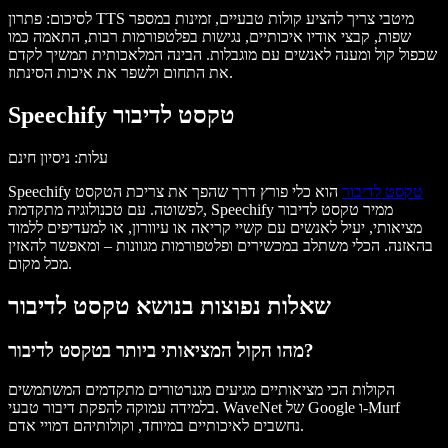
לסיכום: פתרון TTS מיטבי צריך להציע קולות טבעיים, זמינות במספר
שפות, קבצי אודיו איכותיים, נגישות בפלטפורמות רבות, התאמה כמו
שכפול קול ומענה לאנשים עם מוגבלות. הבינה המלאכותית תמשיך לקדם
את התחום ולשפר את איכות הסינתוז.
Speechify טקסט לדיבור
עלות
: ניסיון חינם
טקסט לדיבור
הוא כלי פורץ דרך שהפך את צריכת הטקסט
Speechify
לפשוטה. עם טכנולוגיה מתקדמת, Speechify ממיר טקסט לדיבור
מציאותי, יעיל לאנשים עם קשיי קריאה או עיוורון, או למעדיפים ללמוד
בהאזנה. הכלי משתלב במכשירים ופלטפורמות מגוונות – ומאפשר להאזין
מכל מקום.
שאלות נפוצות בנושא טקסט לדיבור
מהו הקול המציאותי ביותר בטקסט לדיבור?
הקולות הכי מציאותיים מגיעים מגנרטורים מתקדמים המשתמשים
בלמידה עמוקה להפקת דיבור טבעי. WaveNet של Google ו-Murf
נחשבים לאיכותיים במיוחד, וקולותיהם דמויי אדם.