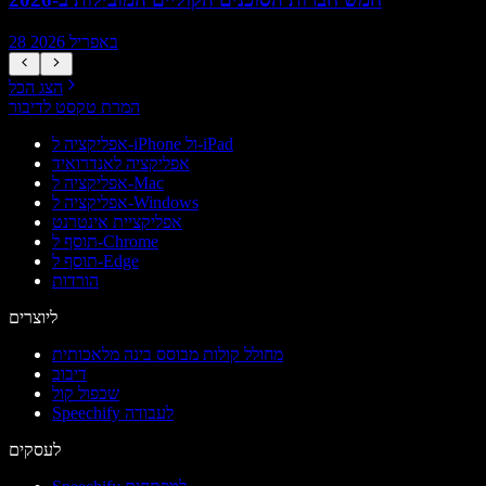
28 באפריל 2026
הצג הכל
המרת טקסט לדיבור
אפליקציה ל-iPhone ול-iPad
אפליקציה לאנדרואיד
אפליקציה ל-Mac
אפליקציה ל-Windows
אפליקציית אינטרנט
תוסף ל-Chrome
תוסף ל-Edge
הורדות
ליוצרים
מחולל קולות מבוסס בינה מלאכותית
דיבוב
שכפול קול
Speechify לעבודה
לעסקים