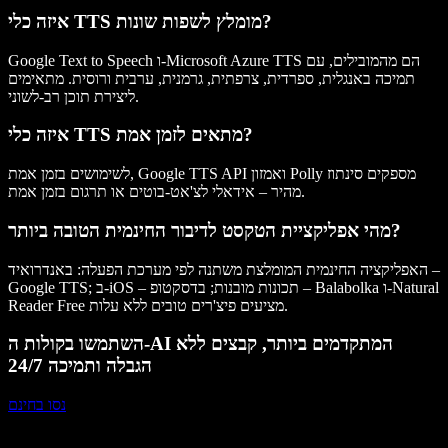
איזה כלי TTS מומלץ לשפות שונות?
Google Text to Speech ו-Microsoft Azure TTS הם מהמובילים, עם
תמיכה באנגלית, ספרדית, צרפתית, גרמנית, ערבית ורוסית. מתאימים
ליצירת תוכן רב-לשוני.
איזה כלי TTS מתאים לזמן אמת?
לשימושים בזמן אמת, Google TTS API ואמזון Polly מספקים סינתוז
מהיר – אידאלי לצ'אט-בוטים או תרגום בזמן אמת.
מהי אפליקציית הטקסט לדיבור החינמית הטובה ביותר?
האפליקציה החינמית המומלצת משתנה לפי מערכת הפעלה: באנדרואיד –
Google TTS; ב-iOS – תכונות מובנות; בדסקטופ – Balabolka ו-Natural
Reader Free מציעים פיצ'רים טובים ללא עלות.
השתמשו בקולות ה-AI המתקדמים ביותר, קבצים ללא
הגבלה ותמיכה 24/7
נסו בחינם