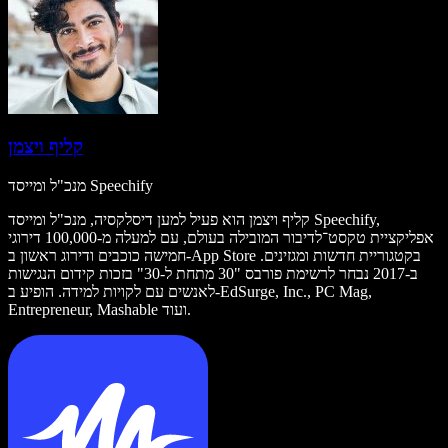
קליף ויצמן
מנכ"ל ומייסד Speechify
קליף ויצמן הוא פעיל למען דיסלקסיה, מנכ"ל ומייסד Speechify,
אפליקציית טקסט־לדיבור המובילה בעולם, עם למעלה מ-100,000 דירוגי
חמישה כוכבים ודירוג ראשון ב-App Store בקטגוריית חדשות ומגזינים.
ב-2017 נבחר לרשימת פורבס "30 מתחת ל-30" בזכות קידום הנגישות
לאנשים עם לקויות למידה. הופיע ב-EdSurge, Inc., PC Mag,
Entrepreneur, Mashable ועוד.