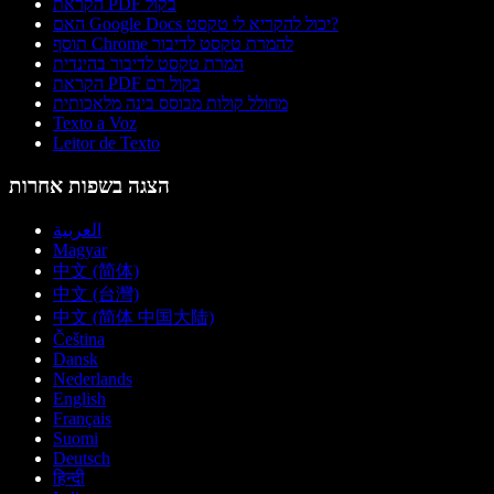
הקראת PDF בקול
האם Google Docs יכול להקריא לי טקסט?
תוסף Chrome להמרת טקסט לדיבור
המרת טקסט לדיבור בהינדית
הקראת PDF בקול רם
מחולל קולות מבוסס בינה מלאכותית
Texto a Voz
Leitor de Texto
הצגה בשפות אחרות
العربية
Magyar
中文 (简体)
中文 (台灣)
中文 (简体 中国大陆)
Čeština
Dansk
Nederlands
English
Français
Suomi
Deutsch
हिन्दी