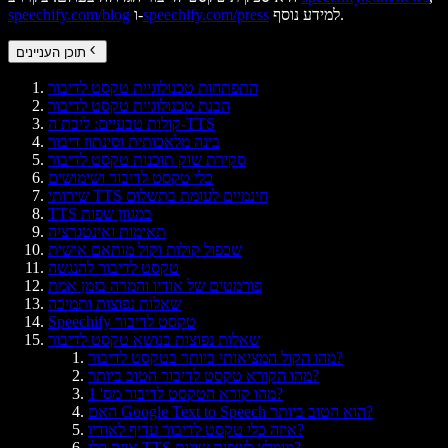
למידע נוסף.
speechify.com/press
ו-
speechify.com/blog
תוכן העניינים
התפתחות טכנולוגיית טקסט לדיבור
הבנת טכנולוגיית טקסט לדיבור
קולות טבעיים: ליבת ה-TTS
בינה מלאכותית וסינתוז דיבור
סקירת שוק תוכנות טקסט לדיבור
כלי טקסט לדיבור ושימושים
שירותי TTS חינמיים לעומת בתשלום
TTS במגוון שפות
תאימות ואינטגרציה
שכפול קולות וקול מותאם אישית
טקסט לדיבור להנגשה
פורמטים של אודיו והמרה בזמן אמת
שאלות נפוצות ותמיכה
Speechify טקסט לדיבור
שאלות נפוצות בנושא טקסט לדיבור
מהו הקול המציאותי ביותר בטקסט לדיבור?
מהו הקורא טקסט לדיבור הטוב ביותר?
מהו קורא הטקסט לדיבור מס' 1?
האם Google Text to Speech הוא הטוב ביותר?
איזה כלי טקסט לדיבור עדיף לאודיו?
איזה כלי TTS מומלץ לשפות שונות?