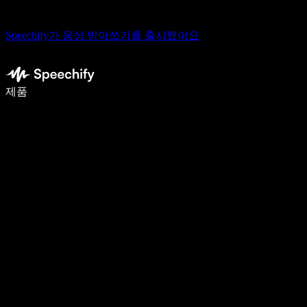
Speechify가 음성 받아쓰기를 출시했어요
음성 입력으로 5배 더 빠르게 작성하세요
제품
자세히 보기