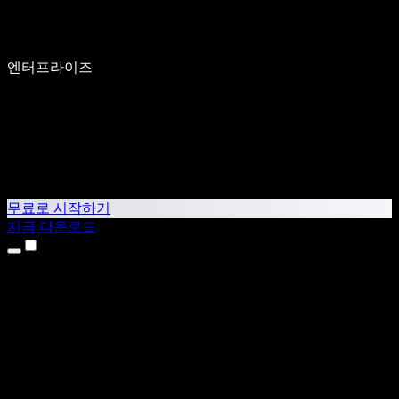
엔터프라이즈
무료로 시작하기
지금 다운로드
제품
텍스트 음성 변환
iPhone & iPad 앱