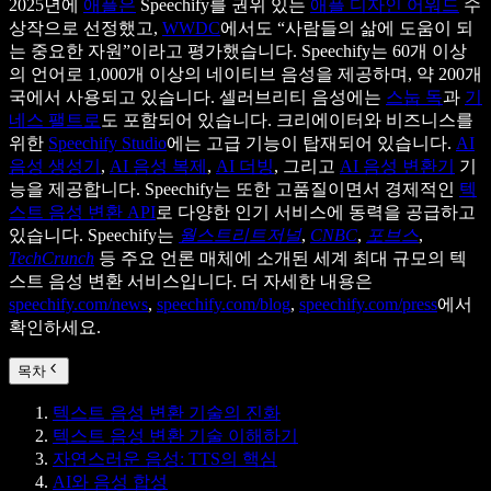
2025년에
애플은
Speechify를 권위 있는
애플 디자인 어워드
수
상작으로 선정했고,
WWDC
에서도 “사람들의 삶에 도움이 되
는 중요한 자원”이라고 평가했습니다. Speechify는 60개 이상
의 언어로 1,000개 이상의 네이티브 음성을 제공하며, 약 200개
국에서 사용되고 있습니다. 셀러브리티 음성에는
스눕 독
과
기
네스 팰트로
도 포함되어 있습니다. 크리에이터와 비즈니스를
위한
Speechify Studio
에는 고급 기능이 탑재되어 있습니다.
AI
음성 생성기
,
AI 음성 복제
,
AI 더빙
, 그리고
AI 음성 변환기
기
능을 제공합니다. Speechify는 또한 고품질이면서 경제적인
텍
스트 음성 변환 API
로 다양한 인기 서비스에 동력을 공급하고
있습니다. Speechify는
월스트리트저널
,
CNBC
,
포브스
,
TechCrunch
등 주요 언론 매체에 소개된 세계 최대 규모의 텍
스트 음성 변환 서비스입니다. 더 자세한 내용은
speechify.com/news
,
speechify.com/blog
,
speechify.com/press
에서
확인하세요.
목차
텍스트 음성 변환 기술의 진화
텍스트 음성 변환 기술 이해하기
자연스러운 음성: TTS의 핵심
AI와 음성 합성