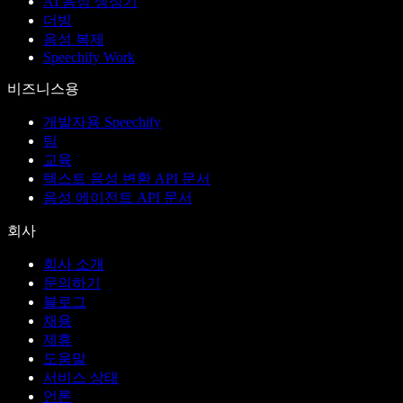
AI 음성 생성기
더빙
음성 복제
Speechify Work
비즈니스용
개발자용 Speechify
팀
교육
텍스트 음성 변환 API 문서
음성 에이전트 API 문서
회사
회사 소개
문의하기
블로그
채용
제휴
도움말
서비스 상태
언론