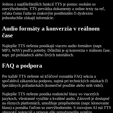
Jednou z najdôležitejších funkcií TTS je pomoc osobám so
znevýhodnením. TTS prevádza dokumenty a online texty na reč,
vďaka čomu ľudia so zrakovým postihnutím či dyslexiou
jednoduchšie získajú informácie.
Audio formáty a konverzia v reálnom
čase
Najlepšie TTS riešenia ponúkajú viacero audio formátov (napr.
MP3, WAV) podľa potreby. Dôležitá je aj konverzia v reálnom čase,
napr. pri prekladoch alebo živých tutoriáloch.
FAQ a podpora
Pre každé TTS riešenie sú kľúčové rozsiahla FAQ sekcia a
spoľahlivá zákaznícka podpora, najmä pri technických otázkach či
špeciálnych požiadavkách (komerčné použitie alebo strih videí).
Najlepšie TTS riešenie ponúka realistické hlasy vo viacerých
jazykoch, všestranné využitie a kvalitné audio. Zároveň je dostupné
na rôznych platformách, umožňuje prispôsobenie (napr. klonovanie
hlasu) a pomáha ľuďom so znevýhodnením. S rozvojom AI má TTS
obrovský potenciál a prinesie ešte prirodzenejšiu syntézu.