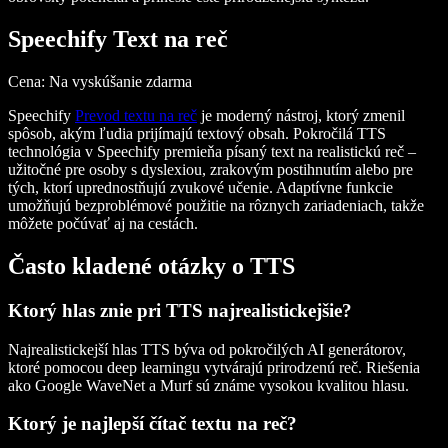
Speechify Text na reč
Cena
: Na vyskúšanie zdarma
Speechify
Prevod textu na reč
je moderný nástroj, ktorý zmenil
spôsob, akým ľudia prijímajú textový obsah. Pokročilá TTS
technológia v Speechify premieňa písaný text na realistickú reč –
užitočné pre osoby s dyslexiou, zrakovým postihnutím alebo pre
tých, ktorí uprednostňujú zvukové učenie. Adaptívne funkcie
umožňujú bezproblémové použitie na rôznych zariadeniach, takže
môžete počúvať aj na cestách.
Často kladené otázky o TTS
Ktorý hlas znie pri TTS najrealistickejšie?
Najrealistickejší hlas TTS býva od pokročilých AI generátorov,
ktoré pomocou deep learningu vytvárajú prirodzenú reč. Riešenia
ako Google WaveNet a Murf sú známe vysokou kvalitou hlasu.
Ktorý je najlepší čítač textu na reč?