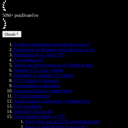
50M+ používateľov
Obsah
Evolúcia technológie prevodu textu na reč
Pochopenie technológie prevodu textu na reč
Prirodzené hlasy: Jadro TTS
AI a syntéza reči
Softvér na prevod textu na reč: Prehľad trhu
Nástroje TTS a ich využitia
Bezplatné vs. platené TTS služby
TTS v rôznych jazykoch
Kompatibilita a integrácia
Klonovanie hlasu a vlastné hlasy
TTS pre prístupnosť
Audio formáty a konverzia v reálnom čase
FAQ a podpora
Speechify Text na reč
Často kladené otázky o TTS
Ktorý hlas znie pri TTS najrealistickejšie?
Ktorý je najlepší čítač textu na reč?