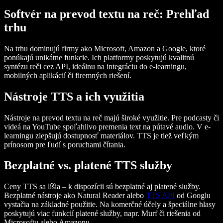
Softvér na prevod textu na reč: Prehľad
trhu
Na trhu dominujú firmy ako Microsoft, Amazon a Google, ktoré
ponúkajú unikátne funkcie. Ich platformy poskytujú kvalitnú
syntézu reči cez API, ideálnu na integráciu do e-learningu,
mobilných aplikácií či firemných riešení.
Nástroje TTS a ich využitia
Nástroje na prevod textu na reč majú široké využitie. Pre podcasty či
videá na YouTube spoľahlivo premenia text na pútavé audio. V e-
learningu zlepšujú dostupnosť materiálov. TTS je tiež veľkým
prínosom pre ľudí s poruchami čítania.
Bezplatné vs. platené TTS služby
Ceny TTS sa líšia – k dispozícii sú bezplatné aj platené služby.
Bezplatné nástroje ako Natural Reader alebo
TTS API
od Googlu
vystačia na základné použitie. Na komerčné účely a špeciálne hlasy
poskytujú viac funkcií platené služby, napr. Murf či riešenia od
Microsoftu alebo Amazonu.