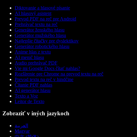
Diktovanie a hlasové písanie
AI hlasový asistent
Prevod PDF na reč pre Android
Prehrávač textu na reč
Generátor ženského hlasu
Generátor mužského hlasu
Najlepšie čítačky pre dyslektikov
Generátor robotického hlasu
Anime hlas z textu
AI menič hlasu
Audio prehrávač PDF
Vie mi Google Docs čítať nahlas?
Rozšírenie pre Chrome na prevod textu na reč
Prevod textu na reč v hindčine
Čítanie PDF nahlas
AI generátor hlasu
Texto a Voz
Leitor de Texto
Zobraziť v iných jazykoch
العربية
Magyar
中文 (简体)