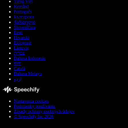
Tiếng Việt
Română
Português
Български
ქართული
Slovenščina
Eesti
Hrvatski
Ελληνικά
Lietuvių
עברית
Bahasa Indonesia
বাংলা
Català
Bahasa Melayu
اردو
Nastavenia cookies
Podmienky používania
Zásady ochrany osobných údajov
© Speechify Inc 2026