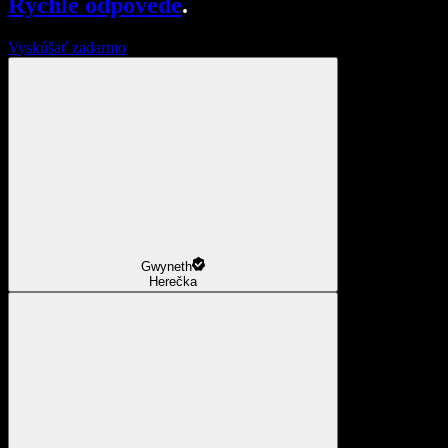
Rýchle odpovede
.
Vyskúšať zadarmo
Gwyneth
Herečka