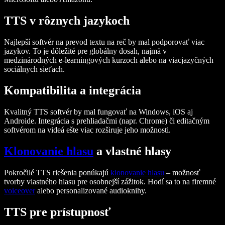
TTS v rôznych jazykoch
Najlepší softvér na prevod textu na reč by mal podporovať viac
jazykov. To je dôležité pre globálny dosah, najmä v
medzinárodných e-learningových kurzoch alebo na viacjazyčných
sociálnych sieťach.
Kompatibilita a integrácia
Kvalitný TTS softvér by mal fungovať na Windows, iOS aj
Androide. Integrácia s prehliadačmi (napr. Chrome) či editačným
softvérom na videá ešte viac rozširuje jeho možnosti.
Klonovanie hlasu
a vlastné hlasy
Pokročilé TTS riešenia ponúkajú
klonovanie hlasu
– možnosť
tvorby vlastného hlasu pre osobnejší zážitok. Hodí sa to na firemné
voiceover
alebo personalizované audioknihy.
TTS pre prístupnosť