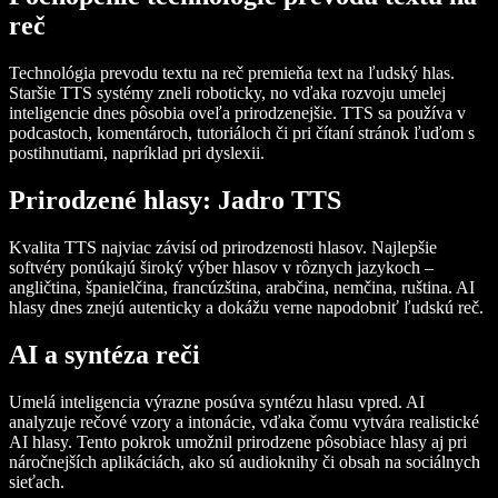
reč
Technológia prevodu textu na reč premieňa text na ľudský hlas.
Staršie TTS systémy zneli roboticky, no vďaka rozvoju umelej
inteligencie dnes pôsobia oveľa prirodzenejšie. TTS sa používa v
podcastoch, komentároch, tutoriáloch či pri čítaní stránok ľuďom s
postihnutiami, napríklad pri dyslexii.
Prirodzené hlasy: Jadro TTS
Kvalita TTS najviac závisí od prirodzenosti hlasov. Najlepšie
softvéry ponúkajú široký výber hlasov v rôznych jazykoch –
angličtina, španielčina, francúzština, arabčina, nemčina, ruština. AI
hlasy dnes znejú autenticky a dokážu verne napodobniť ľudskú reč.
AI a syntéza reči
Umelá inteligencia výrazne posúva syntézu hlasu vpred. AI
analyzuje rečové vzory a intonácie, vďaka čomu vytvára realistické
AI hlasy. Tento pokrok umožnil prirodzene pôsobiace hlasy aj pri
náročnejších aplikáciách, ako sú audioknihy či obsah na sociálnych
sieťach.