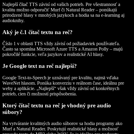
Najlepší čítač TTS závisí od vašich potrieb. Pre všestrannosť a
kvalitu možno odporučiť Murf či Natural Reader – ponúkajú
prirodzené hlasy v mnohých jazykoch a hodia sa na e-learning aj
audioknihy.
Aký je č.1 čítač textu na reč?
Číslo 1 v oblasti TTS vždy závisí od požiadaviek používateľa.
Často sa spomína Microsoft Azure TTS a Amazon Polly – majú
pokročilé funkcie, veľa jazykov a realistické AI hlasy.
Je Google text na reč najlepší?
Google Text-to-Speech je uznávaný pre kvalitu, najmä vďaka
WaveNet hlasom. Ponúka konverziu v reálnom čase, ideálnu pre
weby a aplikácie. „Najlepší“ však vždy závisí od konkrétnych
potrieb, cien či možností prispôsobenia.
Ktorý čítač textu na reč je vhodný pre audio
súbory?
Na vytváranie kvalitných audio súborov sa hodia programy ako
Murf a Natural Reader. Poskytujú realistické hlasy a možnosť