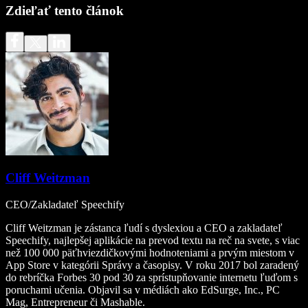
Zdieľať tento článok
Cliff Weitzman
CEO/Zakladateľ Speechify
Cliff Weitzman je zástanca ľudí s dyslexiou a CEO a zakladateľ
Speechify, najlepšej aplikácie na prevod textu na reč na svete, s viac
než 100 000 päťhviezdičkovými hodnoteniami a prvým miestom v
App Store v kategórii Správy a časopisy. V roku 2017 bol zaradený
do rebríčka Forbes 30 pod 30 za sprístupňovanie internetu ľuďom s
poruchami učenia. Objavil sa v médiách ako EdSurge, Inc., PC
Mag, Entrepreneur či Mashable.