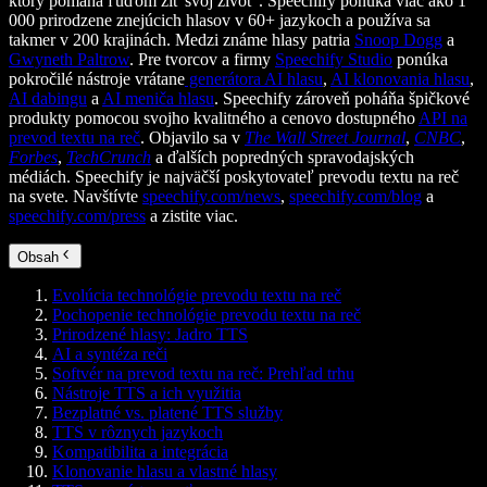
ktorý pomáha ľuďom žiť svoj život“. Speechify ponúka viac ako 1
000 prirodzene znejúcich hlasov v 60+ jazykoch a používa sa
takmer v 200 krajinách. Medzi známe hlasy patria
Snoop Dogg
a
Gwyneth Paltrow
. Pre tvorcov a firmy
Speechify Studio
ponúka
pokročilé nástroje vrátane
generátora AI hlasu
,
AI klonovania hlasu
,
AI dabingu
a
AI meniča hlasu
. Speechify zároveň poháňa špičkové
produkty pomocou svojho kvalitného a cenovo dostupného
API na
prevod textu na reč
. Objavilo sa v
The Wall Street Journal
,
CNBC
,
Forbes
,
TechCrunch
a ďalších popredných spravodajských
médiách. Speechify je najväčší poskytovateľ prevodu textu na reč
na svete. Navštívte
speechify.com/news
,
speechify.com/blog
a
speechify.com/press
a zistite viac.
Obsah
Evolúcia technológie prevodu textu na reč
Pochopenie technológie prevodu textu na reč
Prirodzené hlasy: Jadro TTS
AI a syntéza reči
Softvér na prevod textu na reč: Prehľad trhu
Nástroje TTS a ich využitia
Bezplatné vs. platené TTS služby
TTS v rôznych jazykoch
Kompatibilita a integrácia
Klonovanie hlasu a vlastné hlasy