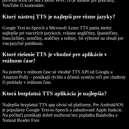
prevodu textu do MP3 alebo WAV, čo je ideálne pre podcasty,
YouTube či komentáre.
Ktorý nástroj TTS je najlepší pre rôzne jazyky?
Google Text-to-Speech a Microsoft Azure TTS patria medzi
najlepšie pri viacerých jazykoch, vrátane angličtiny, španielčiny,
francúzštiny, nemčiny, arabčiny a ruštiny. Sú výborné na obsah pre
viacjazyčné publikum.
Ktoré riešenie TTS je vhodné pre aplikácie v
reálnom čase?
Na potreby v reálnom čase sú vhodné TTS API od Googlu a
Amazon Polly – ponúkajú rýchlu a účinnú syntézu reči pre chatboty
či preklady v reálnom čase.
Ktorá bezplatná TTS aplikácia je najlepšia?
Najlepšia bezplatná TTS app závisí od platformy. Pre Android/iOS
je populárny Google Text-to-Speech a zabudované Apple funkcie.
Na počítači ponúkajú dobré možnosti bez poplatku Balabolka a
Natural Reader Free.