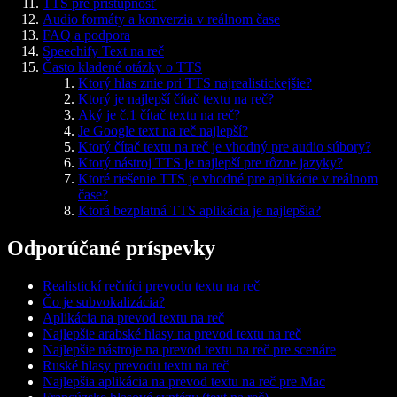
TTS pre prístupnosť
Audio formáty a konverzia v reálnom čase
FAQ a podpora
Speechify Text na reč
Často kladené otázky o TTS
Ktorý hlas znie pri TTS najrealistickejšie?
Ktorý je najlepší čítač textu na reč?
Aký je č.1 čítač textu na reč?
Je Google text na reč najlepší?
Ktorý čítač textu na reč je vhodný pre audio súbory?
Ktorý nástroj TTS je najlepší pre rôzne jazyky?
Ktoré riešenie TTS je vhodné pre aplikácie v reálnom
čase?
Ktorá bezplatná TTS aplikácia je najlepšia?
Odporúčané príspevky
Realistickí rečníci prevodu textu na reč
Čo je subvokalizácia?
Aplikácia na prevod textu na reč
Najlepšie arabské hlasy na prevod textu na reč
Najlepšie nástroje na prevod textu na reč pre scenáre
Ruské hlasy prevodu textu na reč
Najlepšia aplikácia na prevod textu na reč pre Mac