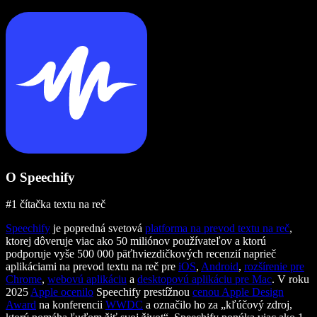
O Speechify
#1 čítačka textu na reč
Speechify
je popredná svetová
platforma na prevod textu na reč
,
ktorej dôveruje viac ako 50 miliónov používateľov a ktorú
podporuje vyše 500 000 päťhviezdičkových recenzií naprieč
aplikáciami na prevod textu na reč pre
iOS
,
Android
,
rozšírenie pre
Chrome
,
webovú aplikáciu
a
desktopovú aplikáciu pre Mac
. V roku
2025
Apple ocenilo
Speechify prestížnou
cenou Apple Design
Award
na konferencii
WWDC
a označilo ho za „kľúčový zdroj,