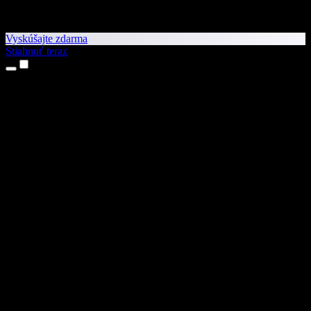
Vyskúšajte zdarma
Stiahnuť teraz
Produkty
Prevod textu na reč
Aplikácie pre iPhone a iPad
Aplikácia pre Android
Rozšírenie pre Chrome
Rozšírenie pre Edge
Webová aplikácia
Aplikácia pre Mac
Aplikácia pre Windows