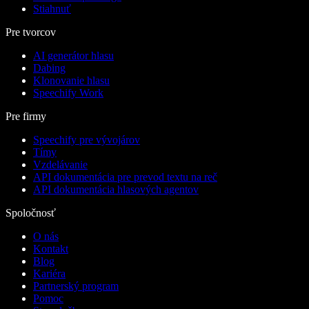
Stiahnuť
Pre tvorcov
AI generátor hlasu
Dabing
Klonovanie hlasu
Speechify Work
Pre firmy
Speechify pre vývojárov
Tímy
Vzdelávanie
API dokumentácia pre prevod textu na reč
API dokumentácia hlasových agentov
Spoločnosť
O nás
Kontakt
Blog
Kariéra
Partnerský program
Pomoc