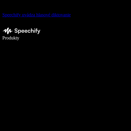
Speechify uvádza hlasové diktovanie
Píšte 5× rýchlejšie pomocou hlasového diktovania
Produkty
Zistiť viac