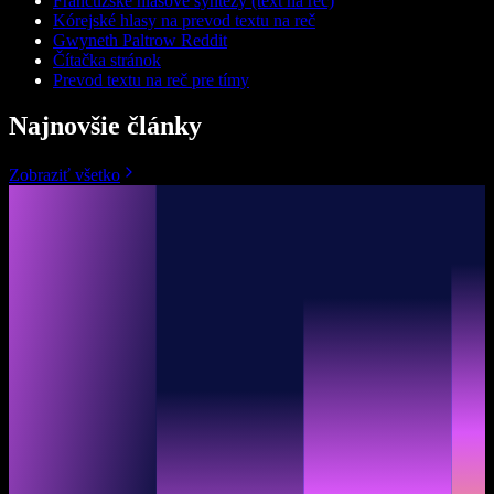
Francúzske hlasové syntézy (text na reč)
Kórejské hlasy na prevod textu na reč
Gwyneth Paltrow Reddit
Čítačka stránok
Prevod textu na reč pre tímy
Najnovšie články
Zobraziť všetko