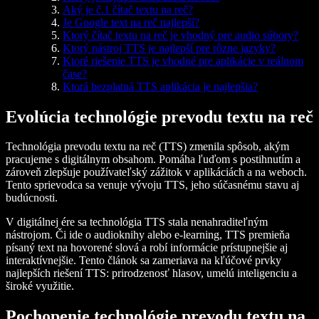
Aký je č.1 čítač textu na reč?
Je Google text na reč najlepší?
Ktorý čítač textu na reč je vhodný pre audio súbory?
Ktorý nástroj TTS je najlepší pre rôzne jazyky?
Ktoré riešenie TTS je vhodné pre aplikácie v reálnom
čase?
Ktorá bezplatná TTS aplikácia je najlepšia?
Evolúcia technológie prevodu textu na reč
Technológia prevodu textu na reč (TTS) zmenila spôsob, akým
pracujeme s digitálnym obsahom. Pomáha ľuďom s postihnutím a
zároveň zlepšuje používateľský zážitok v aplikáciách a na weboch.
Tento sprievodca sa venuje vývoju TTS, jeho súčasnému stavu aj
budúcnosti.
V digitálnej ére sa technológia TTS stala nenahraditeľným
nástrojom. Či ide o audioknihy alebo e-learning, TTS premieňa
písaný text na hovorené slová a robí informácie prístupnejšie aj
interaktívnejšie. Tento článok sa zameriava na kľúčové prvky
najlepších riešení TTS: prirodzenosť hlasov, umelú inteligenciu a
široké využitie.
Pochopenie technológie prevodu textu na