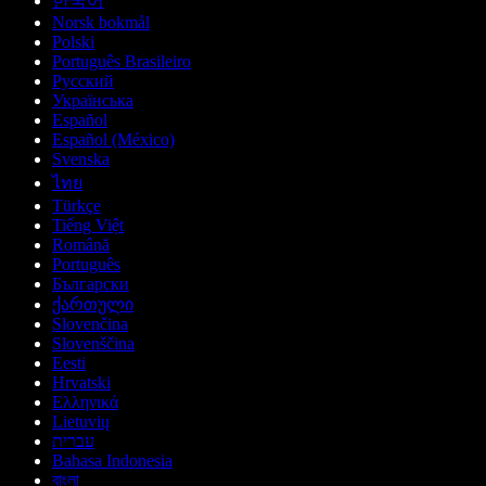
한국어
Norsk bokmål
Polski
Português Brasileiro
Русский
Українська
Español
Español (México)
Svenska
ไทย
Türkçe
Tiếng Việt
Română
Português
Български
ქართული
Slovenčina
Slovenščina
Eesti
Hrvatski
Ελληνικά
Lietuvių
עברית
Bahasa Indonesia
বাংলা