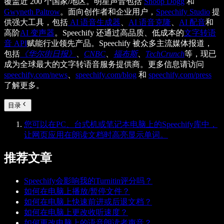
覆盖近 200 个国家/地区。明星声音包括
Snoop Dogg
和
Gwyneth Paltrow
。面向创作者和企业用户，
Speechify Studio
提
供强大工具，包括
AI 语音生成器
、
AI 语音克隆
、
AI 配音
和
高阶
AI 变声器
。Speechify 还通过高品质、低成本的
文字转语
音 API
赋能行业领先产品。Speechify 被众多主流媒体报道，
包括
《华尔街日报》
、
CNBC
、
福布斯
、
TechCrunch
等，现已
成为全球最大的文字转语音服务提供商。更多信息请访问
speechify.com/news
、
speechify.com/blog
和
speechify.com/press
了解更多。
目录
您可以在PC、台式机或笔记本电脑上的Speechify库中，
让网页应用在朗读文档时高亮显示单词。
推荐文章
Speechify会影响我的Turnitin评分吗？
如何在电脑上播放/暂停文件？
如何在电脑上快速前进或后退文档？
如何在电脑上更改收听速度？
如何更改电脑上的语音朗读者声音？