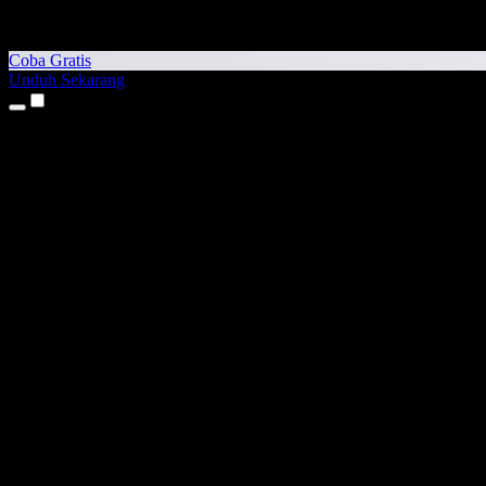
Coba Gratis
Unduh Sekarang
Produk
Teks ke Suara
Aplikasi iPhone & iPad
Aplikasi Android
Ekstensi Chrome
Ekstensi Edge
Aplikasi Web
Aplikasi Mac
Aplikasi Windows