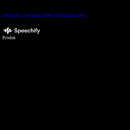
Speechify Luncurkan Dikte Pengetikan Suara
Menulis 5× lebih cepat dengan dikte suara
Produk
Pelajari lebih lanjut