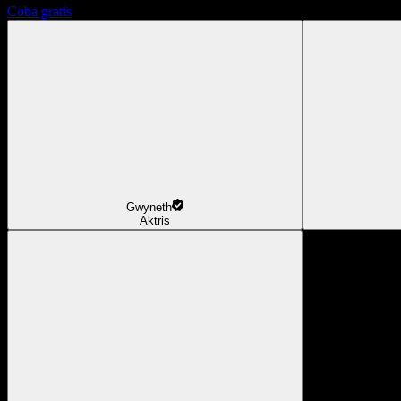
Coba gratis
Gwyneth
Aktris