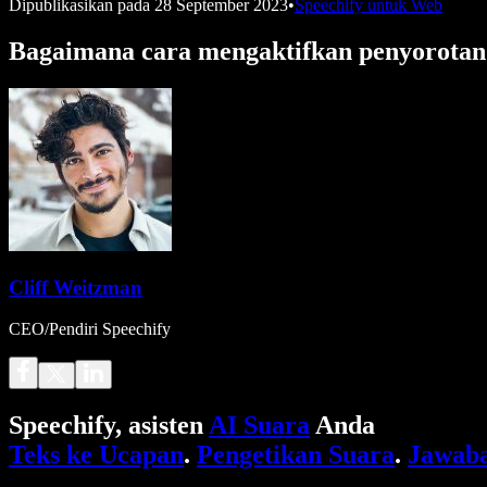
Dipublikasikan pada
28 September 2023
•
Speechify untuk Web
Bagaimana cara mengaktifkan penyorotan 
Cliff Weitzman
CEO/Pendiri Speechify
Speechify, asisten
AI Suara
Anda
Teks ke Ucapan
.
Pengetikan Suara
.
Jawaba