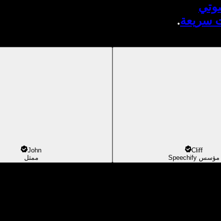
صوتي
ت سريعة
.
John
Cliff
مؤسس Speechify
ممثل