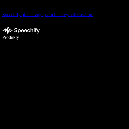
Speechify představuje psaní hlasovým diktováním
Pište 5× rychleji pomocí hlasového diktování
Produkty
Zjistit více