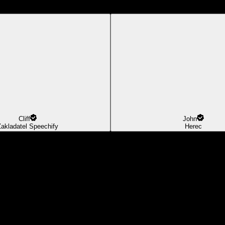
Cliff
John
Zakladatel Speechify
Herec