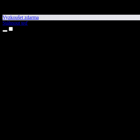
Vyzkoušet zdarma
Stáhnout teď
Produkty
Převod textu na řeč
Aplikace pro iPhone a iPad
Aplikace pro Android
Rozšíření pro Chrome
Rozšíření pro Edge
Webová aplikace
Aplikace pro Mac
Aplikace pro Windows