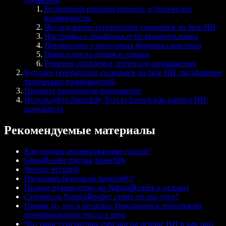
Бесшовный рабочий процесс и творческие
возможности
Исследование генераторов сценариев на базе ИИ
Настройка и обработка естественного языка
Применение в различных форматах контента
Навигация по ценам и планам
Решение проблем и этические соображения
Будущее генераторов сценариев на базе ИИ: расширение
творческих возможностей
Примите творческую революцию
Используйте Speechify Text to Speech как вашего ИИ-
сценариста
Рекомендуемые материалы
Как создать анимированные голоса?
GhostReader против Speechify
Чтение историй
Насколько безопасен Speechify?
Полное руководство по NaturalReader и отзывы
Стоимость NaturalReader: стоит ли оно того?
Говори то, что я печатаю: Революция в технологии
преобразования текста в речь
Что такое генераторы озвучки на основе ИИ и как они