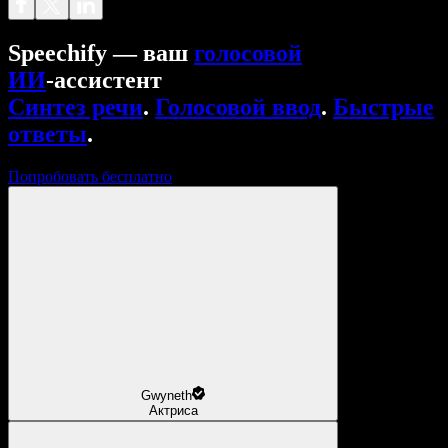
Speechify — ваш
голосовой
ИИ
‑ассистент
Синтез речи
.
Голосовой ввод
.
Быстрые
ответы
.
Попробовать бесплатно
Gwyneth
Актриса