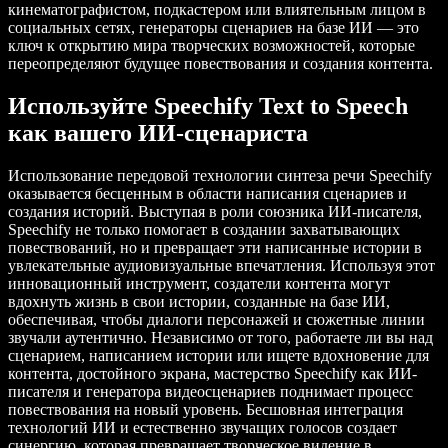
кинематографистом, подкастером или влиятельным лицом в
социальных сетях, генераторы сценариев на базе ИИ — это
ключ к открытию мира творческих возможностей, которые
переопределяют будущее повествования и создания контента.
Используйте Speechify Text to Speech
как вашего ИИ-сценариста
Использование передовой технологии синтеза речи Speechify
оказывается бесценным в области написания сценариев и
создания историй. Выступая в роли союзника ИИ-писателя,
Speechify не только помогает в создании захватывающих
повествований, но и превращает эти написанные истории в
увлекательные аудиовизуальные впечатления. Используя этот
инновационный инструмент, создатели контента могут
вдохнуть жизнь в свои истории, созданные на базе ИИ,
обеспечивая, чтобы диалоги персонажей и сюжетные линии
звучали аутентично. Независимо от того, работаете ли вы над
сценарием, написанием истории или ищете вдохновение для
контента, достойного экрана, мастерство Speechify как ИИ-
писателя и генератора видеосценариев поднимает процесс
повествования на новый уровень. Бесшовная интеграция
технологий ИИ и естественно звучащих голосов создает
синергию, которая превращает творческое видение в