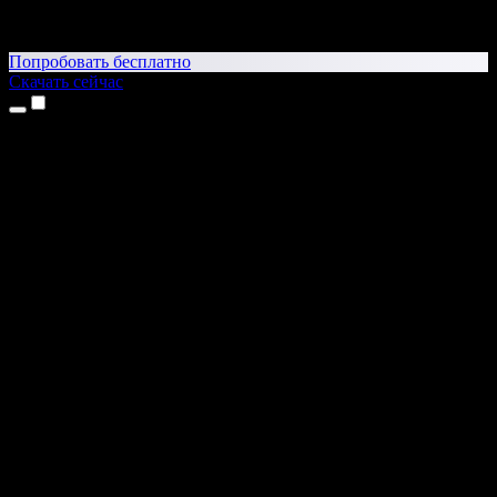
Попробовать бесплатно
Скачать сейчас
Продукты
Текст в речь
Приложение для iPhone и iPad
Приложение для Android
Расширение для Chrome
Расширение для Edge
Веб-приложение
Приложение для Mac
Приложение для Windows