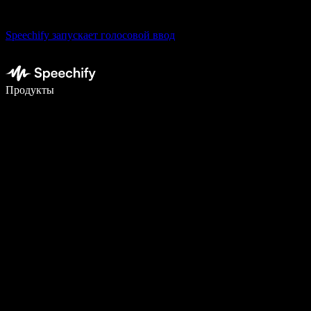
Speechify запускает голосовой ввод
Пишите в 5 раз быстрее с помощью голосового ввода
Продукты
Узнать больше