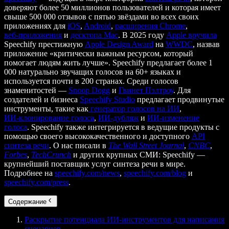
доверяют более 50 миллионов пользователей и которая имеет
свыше 500 000 отзывов с пятью звёздами во всех своих
приложениях для
iOS
,
Android
,
расширения Chrome
,
веб‑приложения
и
десктопа Mac
. В 2025 году
Apple вручила
Speechify престижную
Apple Design Award
на
WWDC
, назвав
приложение «критически важным ресурсом, который
помогает людям жить лучше». Speechify предлагает более 1
000 натурально звучащих голосов на 60+ языках и
используется почти в 200 странах. Среди голосов
знаменитостей —
Snoop Dogg
и
Гвинет Пэлтроу
. Для
создателей и бизнеса
Speechify Studio
предлагает продвинутые
инструменты, такие как
генератор голосов на ИИ
,
ИИ‑клонирование голоса
,
ИИ‑дубляж
и
ИИ‑изменение
голоса
. Speechify также интегрируется в ведущие продукты с
помощью своего высококачественного и доступного
API
синтеза речи
. О нас писали в
The Wall Street Journal
,
CNBC
,
Forbes
,
TechCrunch
и других крупных СМИ: Speechify —
крупнейший поставщик услуг синтеза речи в мире.
Подробнее на
speechify.com/news
,
speechify.com/blog
и
speechify.com/press
.
Содержание
Раскрытие потенциала ИИ-инструментов для написания
сценариев