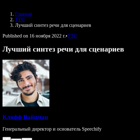
Speechify для DSA
Голосовые агенты SIMBA
Главная
Speechify для разработчиков
ТТС
Лучший синтез речи для сценариев
Published on
16 ноября 2022 г.
•
ТТС
Лучший синтез речи для сценариев
Клифф Вайцман
Генеральный директор и основатель Speechify