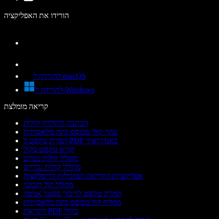
הורידו את האפליקציה
להורדה ל-macOS
להורדה ל-Windows
קריאה מומלצת
הכתבה והקלדה קולית
עוזר קולי מבוסס בינה מלאכותית
המרת טקסט ל-PDF באנדרואיד
קורא טקסט בקול
מחולל קולות נשיים
מחולל קולות גבריים
אפליקציות הקריאה המובילות לדיסלקציה
מחולל קול רובוטי
המרת טקסט לדיבור בסגנון אנימה
מחליף קול מבוסס בינה מלאכותית
הקראת PDF בקול