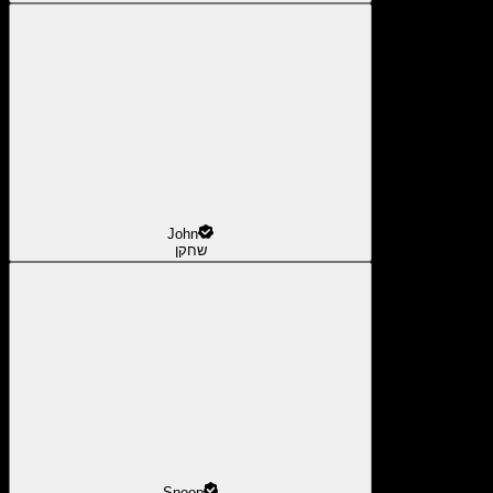
John
שחקן
Snoop