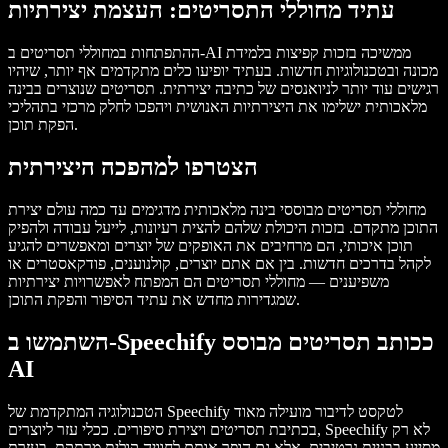
עתיד מחוללי התסריטים: העצמת יצירתיות
ההתפתחות במחוללי תסריטים ב-AI ממשיכה בזכות קפיצות בלמידת
מכונה ובטכנולוגיות חדשות. בעתיד יופיעו כלים מתקדמים אף יותר, שיהיו
רגישים עוד יותר לניואנסים של כתיבה יצירתית. תסריטים שנוצרים בבינה
מלאכותית ישלימו את היצירתיות האנושית ויהפכו לחלק מרכזי בתהליכי
הפקת תוכן.
הצטרפו למהפכה היצירתית
מחוללי תסריטים מבוססי בינה מלאכותית מדגימים עד כמה עולם יצירת
התוכן מתקדם. בזכות היכולת שלהם להצית רעיונות, לייעל עבודה ולהפיק
תוכן איכותי, הם מרחיבים את האופקים של יוצרים ומאפשרים להגיע
לקהל בדרכים חדשות. בין אם אתם יוצרים, קולנוענים, פודקאסטרים או
משפיענים — מחוללי תסריטים הם המפתח לאפשרויות יצירתיות
שמגדירות מחדש את עתיד הסיפור והפקת התוכן.
השתמשו ב-Speechify ככותב תסריטים מבוסס
AI
הטכנולוגיה המתקדמת של Speechify לטקסט לדיבור מועילה מאוד
בכתיבת תסריטים ויצירת סיפורים. ככלי עזר ליוצרים, Speechify לא רק
מסייע בבניית נרטיבים, אלא גם הופך אותם לחוויה קולית מרתקת. בעזרת