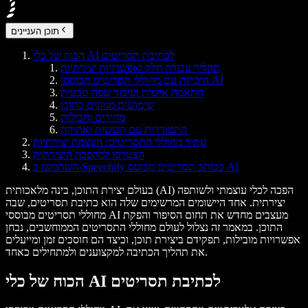
תוכן העניינים
הכוח של כלי AI לכתיבת תסריטים
תהליך עבודה חלק ואפשרויות יצירתיות
היכרות עם מחוללי תסריטים מבוססי AI
התאמה אישית ועיבוד שפה טבעית
שימושים מגוונים בתוכן
מחירים וחבילות
התמודדות עם חששות ואתיקה
עתיד מחוללי התסריטים: העצמת יצירתיות
הצטרפו למהפכה היצירתית
השתמשו ב-Speechify ככותב תסריטים מבוסס AI
בעולם יצירת התוכן, בינה מלאכותית (AI) הפכה לכלי עוצמתי ולשותפה
יצירתית. אחד היישומים המרשימים שלה הוא כתיבת תסריטים, שבה
מחוללי תסריטים מבוססי AI מעצבים מחדש את תחום הסיפור והפקת
התוכן. במאמר זה נצלול לעולם מחוללי התסריטים הממוחשבים, נבחן
אפשרויות מובילות, תפקידם ביצירת תוכן, וכיצד הם חוסכים זמן ומייעלים
את תהליך הכתיבה למקצוענים ולמתחילים כאחד.
הכוח של כלי AI לכתיבת תסריטים