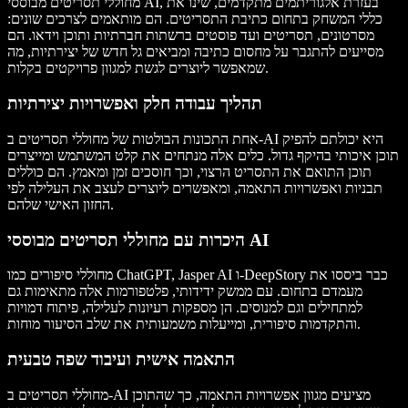
מחוללי תסריטים מבוססי AI, בעזרת אלגוריתמים מתקדמים, שינו את
כללי המשחק בתחום כתיבת התסריטים. הם מותאמים לצרכים שונים:
מסרטונים, תסריטים ועד פוסטים ברשתות חברתיות ותוכן וידאו. הם
מסייעים להתגבר על מחסום כתיבה ומביאים גל חדש של יצירתיות, מה
שמאפשר ליוצרים לגשת למגוון פרויקטים בקלות.
תהליך עבודה חלק ואפשרויות יצירתיות
אחת התכונות הבולטות של מחוללי תסריטים ב-AI היא יכולתם להפיק
תוכן איכותי בהיקף גדול. כלים אלה מנתחים את קלט המשתמש ומייצרים
תוכן התואם את התסריט הרצוי, וכך חוסכים זמן ומאמץ. הם כוללים
תבניות ואפשרויות התאמה, ומאפשרים ליוצרים לעצב את העלילה לפי
החזון האישי שלהם.
היכרות עם מחוללי תסריטים מבוססי AI
מחוללי סיפורים כמו ChatGPT, Jasper AI ו-DeepStory כבר ביססו את
מעמדם בתחום. עם ממשק ידידותי, פלטפורמות אלה מתאימות גם
למתחילים וגם למנוסים. הן מספקות רעיונות לעלילה, פיתוח דמויות
והתקדמות סיפורית, ומייעלות משמעותית את שלב הסיעור מוחות.
התאמה אישית ועיבוד שפה טבעית
מחוללי תסריטים ב-AI מציעים מגוון אפשרויות התאמה, כך שהתוכן