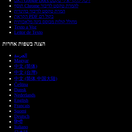
האם Google Docs יכול להקריא לי טקסט?
תוסף Chrome להמרת טקסט לדיבור
המרת טקסט לדיבור בהינדית
הקראת PDF בקול רם
מחולל קולות מבוסס בינה מלאכותית
Texto a Voz
Leitor de Texto
הצגה בשפות אחרות
العربية
Magyar
中文 (简体)
中文 (台灣)
中文 (简体 中国大陆)
Čeština
Dansk
Nederlands
English
Français
Suomi
Deutsch
हिन्दी
Italiano