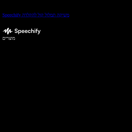
Speechify משיקה תמלול קול להקלדה
לכתוב פי 5 מהר יותר עם הכתבה קולית
מוצרים
למידע נוסף