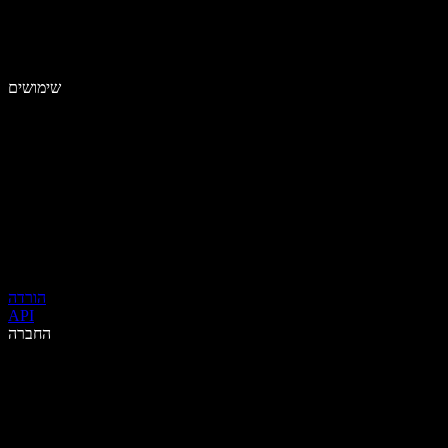
שימושים
הורדה
API
החברה