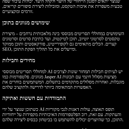
שנוצר יתאים לסגנון הייחודי של היוצר ולקהל היעד. יכולות עיבוד שפה
טבעית משפרות את איכות הטקסט, ומובילות ליצירת סיפורים קריאים,
זורמים ומקצועיים.
שימושים מגוונים בתוכן
השימושים במחוללי תסריטים מבוססי בינה מלאכותית נרחבים – מיצירת
טקסטים לסרטוני יוטיוב, תוכן לטיקטוק, ועד כתיבת סרטים וסרטונים
קצרים. הכלים מתאימים גם לקופירייטינג, פודקאסטים ותוכן ממוקד
SEO, ומייעלים את כל תהליך הפקת התוכן.
מחירים וחבילות
למחוללי תסריטים מבוססי AI יש לעיתים חבילות תמחור שונות לצרכים
מגוונים. פלטפורמות כמו Jasper AI מציעות מסלול חינמי עם תכונות
מוגבלות, ואחרות מסלולים מתקדמים בתשלום. המשתמשים בוחרים את
האפשרות המתאימה ביותר לדרישה ולתקציב שלהם.
התמודדות עם חששות ואתיקה
כשתוכן שנוצר על ידי AI תופס תאוצה, עולות דאגות לגבי מקוריות
והעתקות. עם זאת, רוב הפלטפורמות האיכותיות מקפידות על ייחודיות
התוכן, כך שהיוצרים יכולים להשתמש בו בביטחון כבסיס ליצירה שלהם.