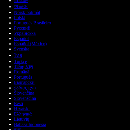
日本語
한국어
Norsk bokmål
Polski
Português Brasileiro
Русский
Українська
Español
Español (México)
Svenska
ไทย
Türkçe
Tiếng Việt
Română
Português
Български
ქართული
Slovenčina
Slovenščina
Eesti
Hrvatski
Ελληνικά
Lietuvių
Bahasa Indonesia
বাংলা