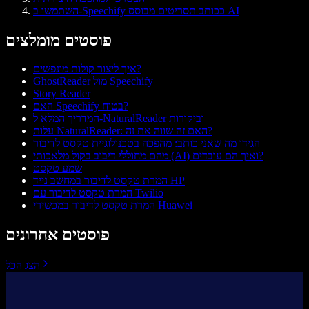
השתמשו ב-Speechify ככותב תסריטים מבוסס AI
פוסטים מומלצים
איך ליצור קולות מונפשים?
GhostReader מול Speechify
Story Reader
האם Speechify בטוח?
המדריך המלא ל-NaturalReader וביקורות
עלות NaturalReader: האם זה שווה את זה?
הגידו מה שאני כותב: מהפכה בטכנולוגיית טקסט לדיבור
מהם מחוללי דיבוב בקול מלאכותי (AI) ואיך הם עובדים?
שמע טקסט
המרת טקסט לדיבור במחשב נייד HP
המרת טקסט לדיבור עם Twilio
המרת טקסט לדיבור במכשירי Huawei
פוסטים אחרונים
הצג הכל