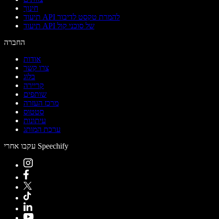
חינוך
תיעוד API להמרת טקסט לדיבור
תיעוד API של סוכני קול
החברה
אודות
צרו קשר
בלוג
קריירה
שותפים
מרכז העזרה
סטטוס
עיתונות
ערכת המותג
עקבו אחרי Speechify