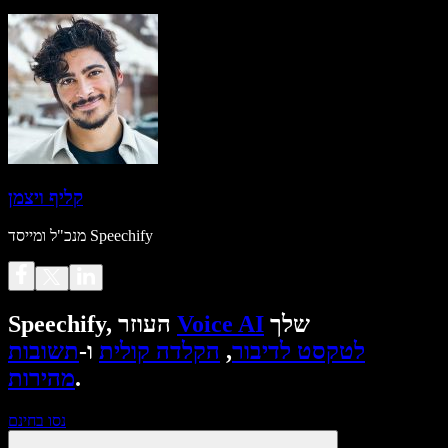
קליף ויצמן
מנכ"ל ומייסד Speechify
שלך
Voice AI
Speechify, העוזר
לטקסט לדיבור
,
הקלדה קולית
ו-
תשובות
.
מהירות
נסו בחינם