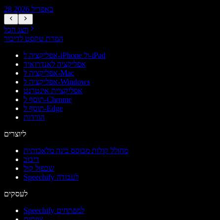
28 באפריל 2026
הצג הכל
המרת טקסט לדיבור
אפליקציה ל-iPhone ול-iPad
אפליקציה לאנדרואיד
אפליקציה ל-Mac
אפליקציה ל-Windows
אפליקציית אינטרנט
תוסף ל-Chrome
תוסף ל-Edge
הורדות
ליוצרים
מחולל קולות מבוסס בינה מלאכותית
דיבוב
שכפול קול
Speechify לעבודה
לעסקים
Speechify למפתחים
צוותים