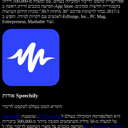
אפליקציית טקסט־לדיבור המובילה בעולם, עם למעלה מ-100,000 דירוגי
חמישה כוכבים ודירוג ראשון ב-App Store בקטגוריית חדשות ומגזינים.
ב-2017 נבחר לרשימת פורבס "30 מתחת ל-30" בזכות קידום הנגישות
לאנשים עם לקויות למידה. הופיע ב-EdSurge, Inc., PC Mag,
Entrepreneur, Mashable ועוד.
אודות Speechify
הקורא הטוב בעולם לטקסט לדיבור
היא הפלטפורמה המובילה בעולם ל
טקסט לדיבור
, שנשענת
Speechify
על למעלה מ-50 מיליון משתמשים ומגובה ביותר מ-500,000 ביקורות
הרחבת
,
Android
,
iOS
חמישה כוכבים על מוצרי הטקסט לדיבור שלה ל-