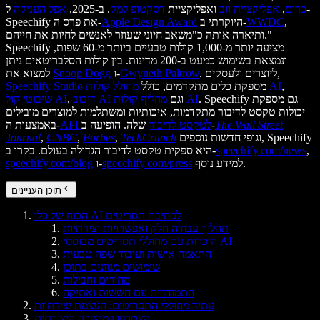
כרום
,
אפליקציית ווב
ואפליקציית
דסקטופ למק
. ב-2025,
אפל העניקה
ל-
,
WWDC
היוקרתי ב-
Apple Design Award
Speechify את פרס ה-
ותיארה אותה כ"משאב חיוני שעוזר לאנשים לחיות את חייהם."
Speechify מציעה יותר מ-1,000 קולות טבעיים ביותר מ-60 שפות,
ונמצאת בשימוש כמעט ב-200 מדינות. בין קולות הסלבריטאים ניתן
. ליוצרים ולעסקים,
Gwyneth Paltrow
ו-
Snoop Dogg
למצוא את
,
מחולל קולות AI
מספקת כלים מתקדמים, כולל
Speechify Studio
. Speechify גם מספקת
מחליף קולות AI
וגם
דיבוב AI
,
שיבוטי קול AI
יכולות טקסט לדיבור מתקדמות, איכותיות ומשתלמות למוצרים מובילים
The Wall Street
שלה. הופיעה ב-
API לטקסט לדיבור
באמצעות ה-
וגופי חדשות נוספים, Speechify
TechCrunch
,
Forbes
,
CNBC
,
Journal
,
speechify.com/news
היא ספקית טקסט לדיבור הגדולה בעולם. בקרו ב-
למידע נוסף.
speechify.com/press
ו-
speechify.com/blog
תוכן העניינים
הכוח של כלי AI לכתיבת תסריטים
תהליך עבודה חלק ואפשרויות יצירתיות
היכרות עם מחוללי תסריטים מבוססי AI
התאמה אישית ועיבוד שפה טבעית
שימושים מגוונים בתוכן
מחירים וחבילות
התמודדות עם חששות ואתיקה
עתיד מחוללי התסריטים: העצמת יצירתיות
הצטרפו למהפכה היצירתית