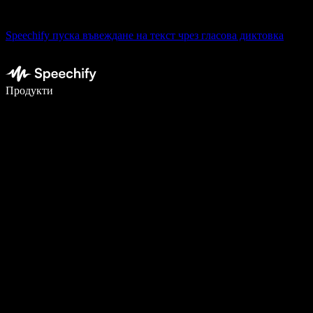
Speechify пуска въвеждане на текст чрез гласова диктовка
Пишете 5× по-бързо с гласово въвеждане
Продукти
Научете повече