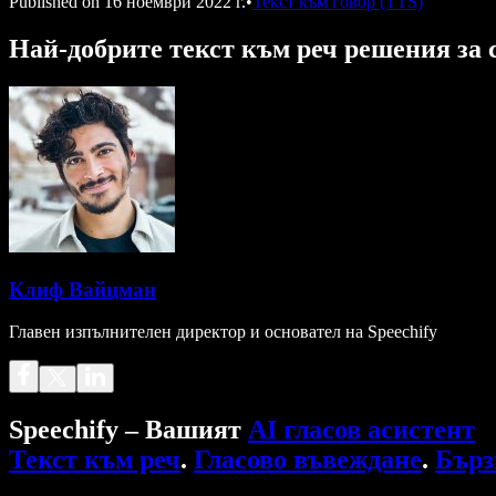
Published on
16 ноември 2022 г.
•
Текст към говор (TTS)
Най-добрите текст към реч решения за
Клиф Вайцман
Главен изпълнителен директор и основател на Speechify
Speechify – Вашият
AI гласов асистент
Текст към реч
.
Гласово въвеждане
.
Бърз