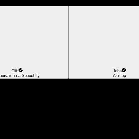
Cliff
John
новател на Speechify
Актьор