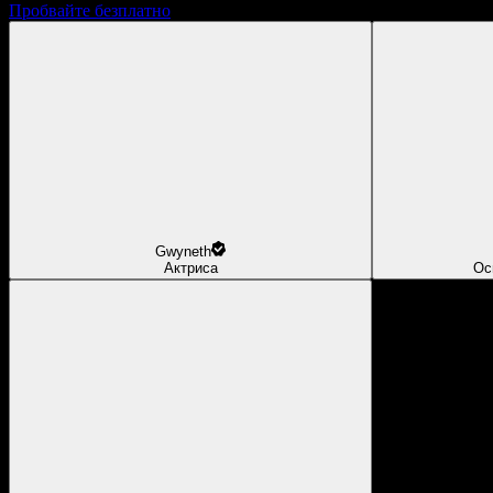
Пробвайте безплатно
Gwyneth
Актриса
Ос