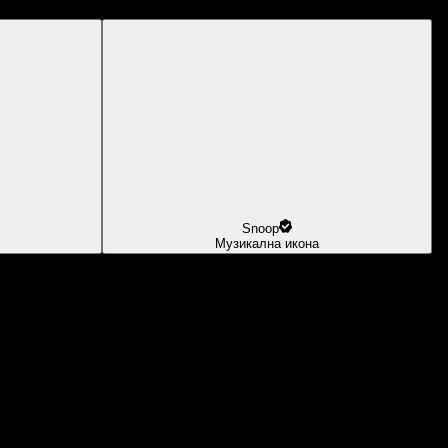
Snoop
Музикална икона