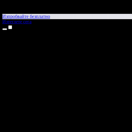
Изпробвайте безплатно
Изтеглете сега
Продукти
Текст в реч
Приложения за iPhone и iPad
Приложение за Android
Разширение за Chrome
Разширение за Edge
Уеб приложение
Приложение за Mac
Приложение за Windows