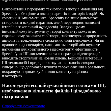
Використання передових технологій тексту в мовлення від
Speechify є безцінним для сценаристів та авторів історій. Як
союзник ШІ-письменника, Speechify не лише допомагає
створювати яскраві наративи, але й перетворює написані
історії на захопливий аудіодосвід. Завдяки цьому
інноваційному інструменту творці контенту можуть по-
справжньому оживити свої твори, забезпечуючи природність
діалогів і переконливість сюжетних ліній персонажів. Чи ви
працюєте над сценарієм, написанням історій або шукаєте
натхнення для креативного відеоконтенту, ефективність
Speechify як ШІ-письменника та генератора відеосценаріїв
виводить сторітелінг на новий рівень. Безшовна інтеграція
ШІ-технологій і природного звучання голосів створює
синергію, що допомагає втілити творче бачення в реальність,
покращуючи динаміку й вплив контенту на різних
платформах.
Насолоджуйтесь найсучаснішими голосами ШІ,
необмеженою кількістю файлів і цілодобовою
підтримкою
Спробувати безкоштовно