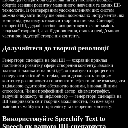
обертів завдяки розвитку машинного навчання та самих ШІ-
технологій. Із безперервним удосконаленням цих систем
можна очікувати появу ще більш досконалих інструментів, які
тонше відчуватимуть нюанси творчого письма. Сценарії,
створені ШІ, дедалі частіше використовуються не замість
людської творчості, а як її доповнення, стаючи невід’ємною
частиною індустрії створення контенту.
Долучайтеся до творчої революції
Генератори сценаріїв на базі ШІ — яскравий приклад
постійного розвитку сфери створення контенту. Завдяки
здатності надихати на нові ідеї, оптимізувати процеси та
генерувати якісний матеріал, вони дозволяють творцям
контенту розширювати горизонти та ефективніше взаємодіяти
з цільовою аудиторією абсолютно новими, інноваційними
способами. Чи ви професійний автор, кінематографіст,
ведучий подкасту чи інфлюенсер — генератори сценаріїв на
ШІ відкривають світ творчих можливостей, які вже зараз
змінюють майбутнє сторітелінгу та створення контенту.
Використовуйте Speechify Text to
Speech як вашого ШІ-сценариста