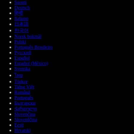
Suomi
Deutsch
हिन्दी
Italiano
日本語
한국어
Norsk bokmål
Polski
Português Brasileiro
Русский
Español
Español (México)
Svenska
ไทย
Türkçe
Tiếng Việt
Română
Português
Български
ქართული
Slovenčina
Slovenščina
Eesti
Hrvatski