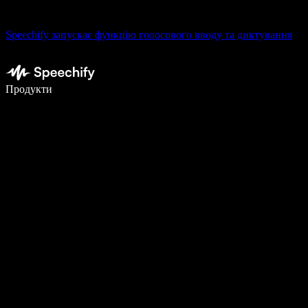
Speechify запускає функцію голосового вводу та диктування
Пишіть у 5 разів швидше за допомогою голосового введення
Продукти
Дізнатися більше