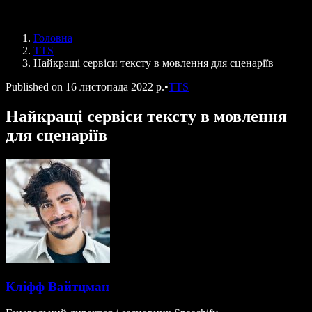
Speechify для програми Access to Work
Speechify для DSA
Голосові агенти SIMBA
Головна
Speechify для розробників
TTS
Найкращі сервіси тексту в мовлення для сценаріїв
Published on
16 листопада 2022 р.
•
TTS
Найкращі сервіси тексту в мовлення
для сценаріїв
Кліфф Вайтцман