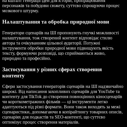
на кшталт генерації ідей для історій, пропрацювання
персонажів та побудови сюжету, суттєво спрощуючи процес
мозкового штурму.
Налаштування та обробка природної мови
Генератори сценаріїв на ШІ пропонують гнучкі можливості
налаштування, тож створений контент відповідає стилю
автора та очікуванням цільової аудиторії. Потужні
інструменти обробки природної мови підвищують якість
тексту, формуючи розповіді, що сприймаються живо,
природно та професійно.
Застосування у різних сферах створення
контенту
Сфери застосування генераторів сценаріїв на ШІ надзвичайно
широкі. Від написання захопливих сценаріїв для YouTube та
контенту для TikTok до створення повноцінних кіносценаріїв
чи короткометражних фільмів — ці інструменти легко
адаптуються під різні формати. Вони також виходять за межі
сценаристики, допомагаючи в копірайтингу товарних описів,
сценаріях для подкастів та SEO-контенті, що суттєво
оптимізує процес створення матеріалів.