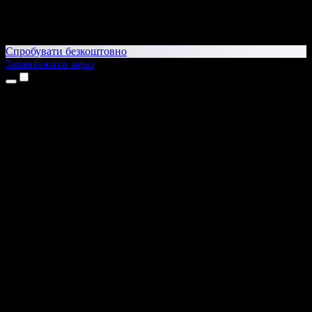
Спробувати безкоштовно
Завантажити зараз
Продукти
Текст у мовлення
Додатки для iPhone та iPad
Додаток для Android
Розширення для Chrome
Розширення для Edge
Вебдодаток
Додаток для Mac