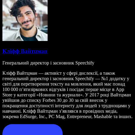
Кліфф Вайтцман
Генеральний директор і засновник Speechify
Кліфф Вайтцман — активіст у сфері дислексії, а також
генеральний директор і засновник Speechify — №1 додатку у
світі для перетворення тексту на мовлення, який має понад
100 000 п’ятизіркових відгуків і посідає перше місце в App
Store у категорії «Новини та журнали». У 2017 році Вайтцман
увійшов до списку Forbes 30 до 30 за свій внесок у
покращення доступності інтернету для людей з труднощами у
навчанні. Кліфф Вайтцман з’являвся в провідних медіа,
зокрема EdSurge, Inc., PC Mag, Entrepreneur, Mashable та інших.