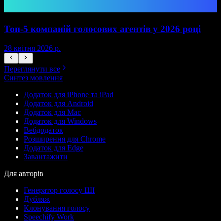
Топ-5 компаній голосових агентів у 2026 році
28 квітня 2026 р.
1
Переглянути все
Синтез мовлення
Додаток для iPhone та iPad
Додаток для Android
Додаток для Mac
Додаток для Windows
Вебдодаток
Розширення для Chrome
Додаток для Edge
Завантажити
Для авторів
Генератор голосу ШІ
Дубляж
Клонування голосу
Speechify Work