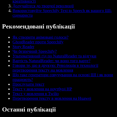
креативності
Долучайтеся до творчої революції
Використовуйте Speechify Text to Speech як вашого ШІ-
сценариста
Рекомендовані публікації
Як створити анімовані голоси?
GhostReader проти Speechify
Story Reader
Чи безпечний Speechify?
Ультимативний гід по NaturalReader та відгуки
Вартість NaturalReader: чи воно того варте?
Говори те, що я друкую: Революція в технології
перетворення тексту на мовлення
Що таке генератори озвучування на основі ШІ і як вони
працюють?
Прослухати текст
Текст у мовлення на ноутбуці HP
Текст у мовлення в Twilio
Перетворення тексту в мовлення на Huawei
Останні публікації