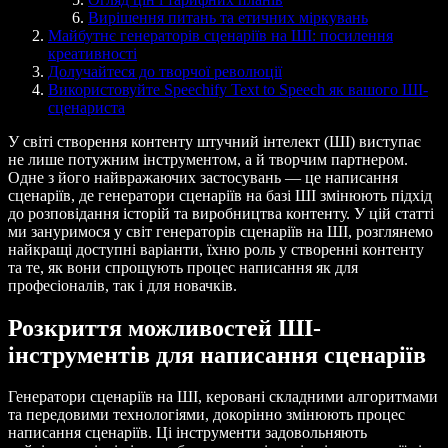
Вирішення питань та етичних міркувань
Майбутнє генераторів сценаріїв на ШІ: посилення
креативності
Долучайтеся до творчої революції
Використовуйте Speechify Text to Speech як вашого ШІ-
сценариста
У світі створення контенту штучний інтелект (ШІ) виступає
не лише потужним інструментом, а й творчим партнером.
Одне з його найвражаючих застосувань — це написання
сценаріїв, де генератори сценаріїв на базі ШІ змінюють підхід
до розповідання історій та виробництва контенту. У цій статті
ми зануримося у світ генераторів сценаріїв на ШІ, розглянемо
найкращі доступні варіанти, їхню роль у створенні контенту
та те, як вони спрощують процес написання як для
професіоналів, так і для новачків.
Розкриття можливостей ШІ-
інструментів для написання сценаріїв
Генератори сценаріїв на ШІ, керовані складними алгоритмами
та передовими технологіями, докорінно змінюють процес
написання сценаріїв. Ці інструменти задовольняють