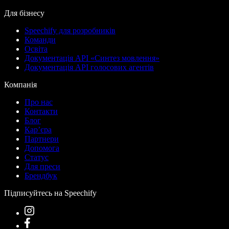
Для бізнесу
Speechify для розробників
Команди
Освіта
Документація API «Синтез мовлення»
Документація API голосових агентів
Компанія
Про нас
Контакти
Блог
Кар’єра
Партнери
Допомога
Статус
Для преси
Брендбук
Підписуйтесь на Speechify