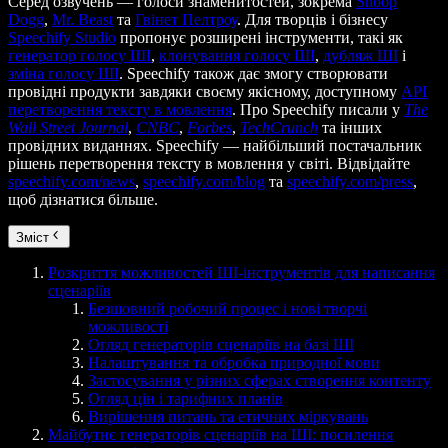
Серед озвучень — голоси знаменитостей, зокрема
Snoop
Dogg
,
Mr. Beast
та
Гвінет Пелтроу
. Для творців і бізнесу
Speechify Studio
пропонує розширені інструменти, такі як
генератор голосу ШІ
,
клонування голосу ШІ
,
дубляж ШІ
і
зміна голосу ШІ
. Speechify також дає змогу створювати
провідні продукти завдяки своєму якісному, доступному
API
перетворення тексту в мовлення
. Про Speechify писали у
The
Wall Street Journal
,
CNBC
,
Forbes
,
TechCrunch
та інших
провідних виданнях. Speechify — найбільший постачальник
рішень перетворення тексту в мовлення у світі. Відвідайте
speechify.com/news
,
speechify.com/blog
та
speechify.com/press
,
щоб дізнатися більше.
Зміст
Розкриття можливостей ШІ-інструментів для написання
сценаріїв
Безшовний робочий процес і нові творчі
можливості
Огляд генераторів сценаріїв на базі ШІ
Налаштування та обробка природної мови
Застосування у різних сферах створення контенту
Огляд цін і тарифних планів
Вирішення питань та етичних міркувань
Майбутнє генераторів сценаріїв на ШІ: посилення