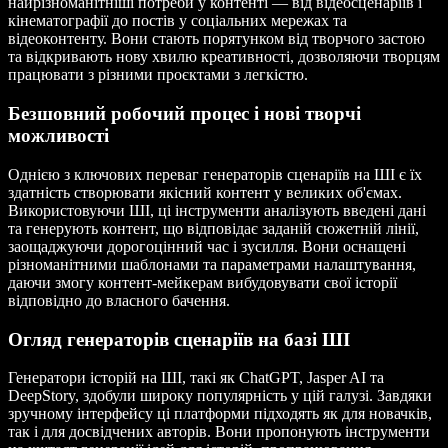
найрізноманітніші потреби у контенті — від відеосценаріїв і
кінематографії до постів у соціальних мережах та
відеоконтенту. Вони стають порятунком від творчого застою
та відкривають нову хвилю креативності, дозволяючи творцям
працювати з різними проєктами з легкістю.
Безшовний робочий процес і нові творчі
можливості
Однією з ключових переваг генераторів сценаріїв на ШІ є їх
здатність створювати якісний контент у великих об'ємах.
Використовуючи ШІ, ці інструменти аналізують введені дані
та генерують контент, що відповідає заданій сюжетній лінії,
заощаджуючи дорогоцінний час і зусилля. Вони оснащені
різноманітними шаблонами та параметрами налаштування,
даючи змогу контент-мейкерам вибудовувати свої історії
відповідно до власного бачення.
Огляд генераторів сценаріїв на базі ШІ
Генератори історій на ШІ, такі як ChatGPT, Jasper AI та
DeepStory, здобули широку популярність у цій галузі. Завдяки
зручному інтерфейсу ці платформи підходять як для новачків,
так і для досвідчених авторів. Вони пропонують інструменти