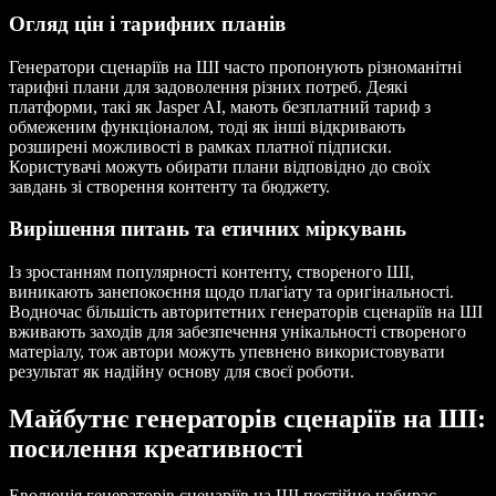
Огляд цін і тарифних планів
Генератори сценаріїв на ШІ часто пропонують різноманітні
тарифні плани для задоволення різних потреб. Деякі
платформи, такі як Jasper AI, мають безплатний тариф з
обмеженим функціоналом, тоді як інші відкривають
розширені можливості в рамках платної підписки.
Користувачі можуть обирати плани відповідно до своїх
завдань зі створення контенту та бюджету.
Вирішення питань та етичних міркувань
Із зростанням популярності контенту, створеного ШІ,
виникають занепокоєння щодо плагіату та оригінальності.
Водночас більшість авторитетних генераторів сценаріїв на ШІ
вживають заходів для забезпечення унікальності створеного
матеріалу, тож автори можуть упевнено використовувати
результат як надійну основу для своєї роботи.
Майбутнє генераторів сценаріїв на ШІ:
посилення креативності
Еволюція генераторів сценаріїв на ШІ постійно набирає