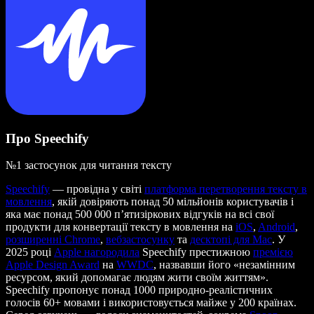
Про Speechify
№1 застосунок для читання тексту
Speechify
— провідна у світі
платформа перетворення тексту в
мовлення
, якій довіряють понад 50 мільйонів користувачів і
яка має понад 500 000 п’ятизіркових відгуків на всі свої
продукти для конвертації тексту в мовлення на
iOS
,
Android
,
розширенні Chrome
,
вебзастосунку
та
десктопі для Mac
. У
2025 році
Apple нагородила
Speechify престижною
премією
Apple Design Award
на
WWDC
, назвавши його «незамінним
ресурсом, який допомагає людям жити своїм життям».
Speechify пропонує понад 1000 природно-реалістичних
голосів 60+ мовами і використовується майже у 200 країнах.