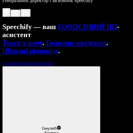
Генеральний директор і засновник Speechify
Speechify — ваш
ГОЛОСОВИЙ ШІ
-
асистент
Текст у мову
.
Голосове введення
.
Швидкі відповіді
.
Спробувати безкоштовно
Gwyneth
Акторка