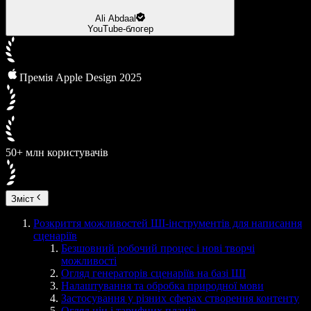
Ali Abdaal
YouTube-блогер
Премія Apple Design 2025
50+ млн користувачів
Зміст
Розкриття можливостей ШІ-інструментів для написання
сценаріїв
Безшовний робочий процес і нові творчі
можливості
Огляд генераторів сценаріїв на базі ШІ
Налаштування та обробка природної мови
Застосування у різних сферах створення контенту
Огляд цін і тарифних планів