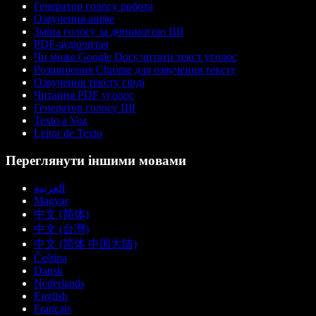
Генератор голосу робота
Озвучення аніме
Зміна голосу за допомогою ШІ
PDF-аудіочитач
Чи може Google Docs читати текст уголос
Розширення Chrome для озвучення тексту
Озвучення тексту гінді
Читання PDF уголос
Генератор голосу ШІ
Texto a Voz
Leitor de Texto
Переглянути іншими мовами
العربية
Magyar
中文 (简体)
中文 (台灣)
中文 (简体 中国大陆)
Čeština
Dansk
Nederlands
English
Français