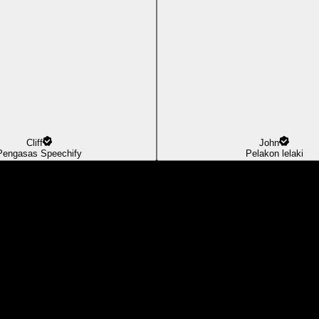
Cliff
John
Pengasas Speechify
Pelakon lelaki