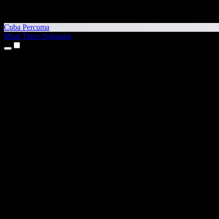
Cuba Percuma
Muat Turun Sekarang
Produk
Teks kepada Pertuturan
Aplikasi iPhone & iPad
Aplikasi Android
Sambungan Chrome
Sambungan Edge
Aplikasi Web
Aplikasi Mac
Aplikasi Windows