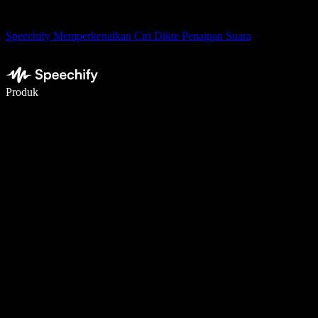
Speechify Memperkenalkan Ciri Dikte Penaipan Suara
Tulis 5× lebih pantas dengan menaip menggunakan suara
Produk
Ketahui Lebih Lanjut