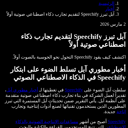
وكلاء الصوت SIMBA
الرئيسية
Speechify للمطورين
أخبار
آبل تبرز Speechify لتقديم تجارب ذكاء اصطناعي صوتية أولاً
2 مارس 2026
آبل تبرز Speechify لتقديم تجارب ذكاء
اصطناعي صوتية أولاً
اكتشف كيف يقود Speechify التحول نحو الحوسبة بالصوت أولاً.
أخبار مطوري آبل تسلط الضوء على ابتكار
Speechify في الذكاء الاصطناعي الصوتي
سلطت آبل الضوء على
Speechify
في تغطيتها لـ
أخبار مطوري آبل
،
تقديراً لعمل الشركة في بناء تجارب ذكاء اصطناعي صوتية متقدمة
على أنظمة آبل. يأتي التقرير ضمن تحديثات آبل المستمرة التي تبرز
المطورين الذين يستخدمون تقنياتها لصنع أدوات إنتاجية وتجارب
إتاحة
جديدة.
Speechify
أصبح من أشهر
مساعدات الإنتاجية الصوتية بالذكاء
الاصطناعي
التي تتيح للمستخدمين القراءة والكتابة والبحث