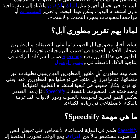
الميزات في تحويل أجهزة مثل
الماك
و
الآيفون
والآيباد إلى بيئة إنتاجية
بدون استخدام اليدين، يمكن فيها البحث أو تحرير
المستندات
أو
مراجعة المعلومات بمجرد التحدث والاستماع.
لماذا يهم تقرير مطوري آبل؟
تسلط أخبار مطوري آبل الضوء دائماً على التطبيقات والمطورين
أصحاب الأفكار الجديدة في تصميم البرمجيات وتجربة المستخدم.
الظهور في هذا التقرير يضع
Speechify
ضمن الشركات الرائدة في
إنتاجية الذكاء الاصطناعي و
تيسير الوصول
.
تضم بيئة مطوري آبل ملايين المطورين الذين يبنون تطبيقات عبر
منصاتها. عندما تبرز آبل منتجاً في تواصلها مع المطورين، فهذا يعني
أنها ترى ابتكاراً حقيقياً في كيفية استخدام التطبيق لتقنياتها
ومساهمته في المنظومة. بالنسبة لـ
Speechify
، فإن هذا التقدير
يعكس النمو السريع للحوسبة بالصوت ودور الأدوات المدعومة
بالذكاء الاصطناعي في زيادة الكفاءة.
ما هي مهمة Speechify؟
Speechify
صُمم في البداية لمساعدة الأشخاص على تحويل النص
إلى صوت ليستمعوا بدلاً من
القراءة
. ومع الوقت تطورت المنصة إلى