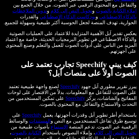
والتفاعل مع المحتوى الرقمي عبر الصوت. من خلال الجمع بين
إملاء الكتابة بالصوت
و
تحويل النص إلى كلام
و
تدوين الملاحظات
بالذكاء الاصطناعي
و
بودكاست الذكاء الاصطناعي
والقدرات
الحوارية، تهدف المنصة لجعل الحوسبة أكثر طبيعية وسهولة للجميع.
يعكس تقدير آبل الأهمية المتزايدة للاعتماد على العمليات الصوتية
والذكاء الاصطناعي في تطوير البرمجيات الحديثة، خاصة مع اعتماد
المزيد من الناس على أدوات الصوت للعمل والتعلم وصنع المحتوى
على أجهزتهم.
كيف يبني Speechify تجارب تعتمد على
الصوت أولاً على منصات آبل؟
يبرز تقرير مطوري آبل جهود
Speechify
لصنع واجهة طبيعية تعتمد
على الصوت للتفاعل مع المعلومات. بدلاً من الاقتصار على لوحات
المفاتيح والشاشات، يركز
Speechify
على تمكين المستخدمين من
التحدث والاستماع والتفاعل مع المحتوى بالصوت.
باستخدام أطر تطوير آبل وقدرات أجهزتها، يعمل
Speechify
على
توسيع طرق تفاعل المستخدمين مع النص و
المستندات
والوسائط
الرقمية عبر الصوت. تدعم المنصة
الاستماع
بأصوات طبيعية من
تحويل النص إلى كلام
، وإملاء النصوص باستخدام
الكتابة بالصوت
،
والتفاعل مع أدوات الذكاء الاصطناعي عبر الصوت. تساعد هذه