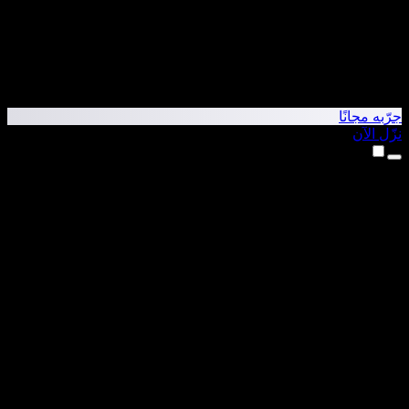
جرّبه مجانًا
نزّل الآن
المنتجات
تحويل النص إلى كلام
تطبيق iPhone وiPad
تطبيق Android
إضافة Chrome
إضافة Edge
تطبيق الويب