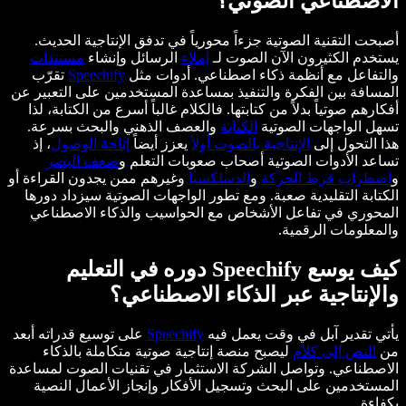
الاصطناعي الصوتي؟
أصبحت التقنية الصوتية جزءاً محورياً في تدفق الإنتاجية الحديث.
يستخدم الكثيرون الآن الصوت لـ
إملاء
الرسائل وإنشاء
مستندات
والتفاعل مع أنظمة ذكاء اصطناعي. أدوات مثل
Speechify
تقرّب
المسافة بين الفكرة والتنفيذ بمساعدة المستخدمين على التعبير عن
أفكارهم صوتياً بدلاً من كتابتها. فالكلام غالباً أسرع من الكتابة، لذا
تسهل الواجهات الصوتية
الكتابة
والعصف الذهني والبحث بسرعة.
هذا التحول إلى
الإنتاجية بالصوت أولاً
يعزز أيضاً
إتاحة الوصول
، إذ
تساعد الأدوات الصوتية أصحاب صعوبات التعلم و
ضعف البصر
و
اضطراب فرط الحركة
و
الدسلكسيا
وغيرهم ممن يجدون القراءة أو
الكتابة التقليدية صعبة. ومع تطور الواجهات الصوتية سيزداد دورها
المحوري في تفاعل الأشخاص مع الحواسيب والذكاء الاصطناعي
والمعلومات الرقمية.
كيف يوسع Speechify دوره في التعليم
والإنتاجية عبر الذكاء الاصطناعي؟
يأتي تقدير آبل في وقت يعمل فيه
Speechify
على توسيع قدراته أبعد
من
النص إلى كلام
ليصبح منصة إنتاجية صوتية متكاملة بالذكاء
الاصطناعي. وتواصل الشركة الاستثمار في تقنيات الصوت لمساعدة
المستخدمين على البحث وتسجيل الأفكار وإنجاز الأعمال النصية
بكفاءة.