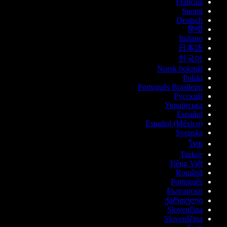
Français
Suomi
Deutsch
हिन्दी
Italiano
日本語
한국어
Norsk bokmål
Polski
Português Brasileiro
Русский
Українська
Español
Español (México)
Svenska
ไทย
Türkçe
Tiếng Việt
Română
Português
Български
ქართული
Slovenčina
Slovenščina