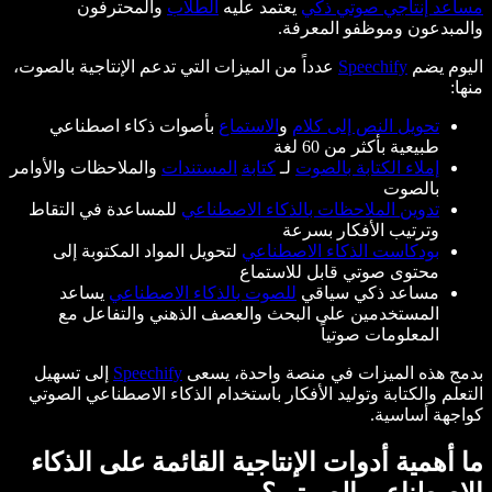
مساعد إنتاجي صوتي ذكي
يعتمد عليه
الطلاب
والمحترفون
والمبدعون وموظفو المعرفة.
اليوم يضم
Speechify
عدداً من الميزات التي تدعم الإنتاجية بالصوت،
منها:
تحويل النص إلى كلام
و
الاستماع
بأصوات ذكاء اصطناعي
طبيعية بأكثر من 60 لغة
إملاء الكتابة بالصوت
لـ
كتابة
المستندات
والملاحظات والأوامر
بالصوت
تدوين الملاحظات بالذكاء الاصطناعي
للمساعدة في التقاط
وترتيب الأفكار بسرعة
بودكاست الذكاء الاصطناعي
لتحويل المواد المكتوبة إلى
محتوى صوتي قابل للاستماع
مساعد ذكي سياقي
للصوت بالذكاء الاصطناعي
يساعد
المستخدمين على البحث والعصف الذهني والتفاعل مع
المعلومات صوتياً
بدمج هذه الميزات في منصة واحدة، يسعى
Speechify
إلى تسهيل
التعلم والكتابة وتوليد الأفكار باستخدام الذكاء الاصطناعي الصوتي
كواجهة أساسية.
ما أهمية أدوات الإنتاجية القائمة على الذكاء