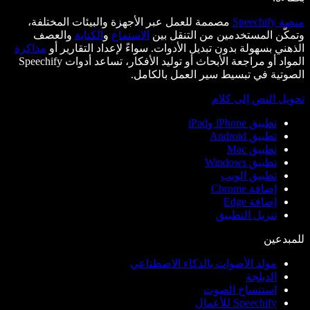
منصة Speechify
مصممة للعمل عبر الأجهزة والبيئات المختلفة،
وتمكّن المستخدمين من التنقل بين
الاستماع
و
الكتابة
والعصف
الذهني بسهولة بدون تبديل الأدوات. سواءً لإعداد التقارير أو
مذاكرة
المواد أو مراجعة الأبحاث أو توليد الأفكار، تساعد أدوات Speechify
الصوتية في تبسيط سير العمل بالكامل.
تحويل النص إلى كلام
تطبيق iPhone وiPad
تطبيق Android
تطبيق Mac
تطبيق Windows
تطبيق الويب
إضافة Chrome
إضافة Edge
تنزيل التطبيق
للمبدعين
مولد الأصوات بالذكاء الاصطناعي
الدبلجة
استنساخ الصوت
Speechify للأعمال