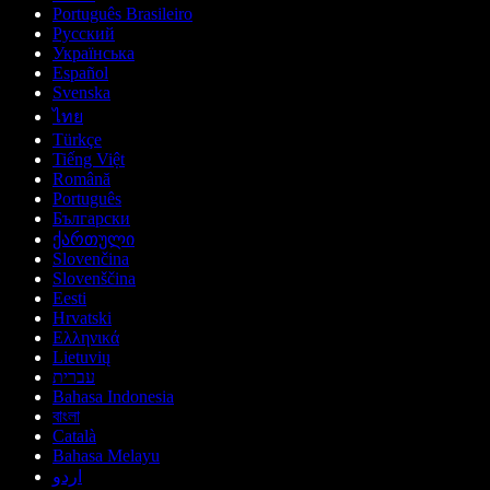
Português Brasileiro
Русский
Українська
Español
Svenska
ไทย
Türkçe
Tiếng Việt
Română
Português
Български
ქართული
Slovenčina
Slovenščina
Eesti
Hrvatski
Ελληνικά
Lietuvių
עברית
Bahasa Indonesia
বাংলা
Català
Bahasa Melayu
اردو