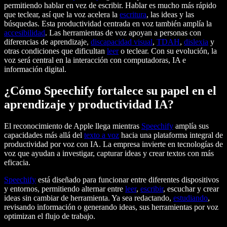
permitiendo hablar en vez de escribir. Hablar es mucho más rápido
que teclear, así que la voz acelera la
escritura
, las ideas y las
búsquedas. Esta productividad centrada en voz también amplía la
accesibilidad
. Las herramientas de voz apoyan a personas con
diferencias de aprendizaje,
discapacidad visual
,
TDAH
,
dislexia
y
otras condiciones que dificultan
leer
o teclear. Con su evolución, la
voz será central en la interacción con computadoras, IA e
información digital.
¿Cómo Speechify fortalece su papel en el
aprendizaje y productividad IA?
El reconocimiento de Apple llega mientras
Speechify
amplía sus
capacidades más allá del
texto a voz
hacia una plataforma integral de
productividad por voz con IA. La empresa invierte en tecnologías de
voz que ayudan a investigar, capturar ideas y crear textos con más
eficacia.
Speechify
está diseñado para funcionar entre diferentes dispositivos
y entornos, permitiendo alternar entre
leer
,
escribir
, escuchar y crear
ideas sin cambiar de herramienta. Ya sea redactando,
estudiando
,
revisando información o generando ideas, sus herramientas por voz
optimizan el flujo de trabajo.