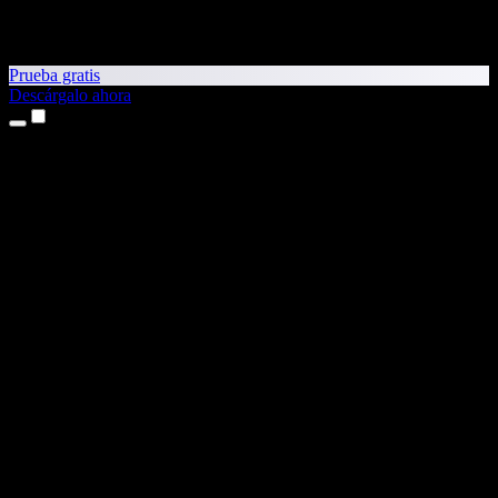
Prueba gratis
Descárgalo ahora
Productos
Texto a voz
Apps para iPhone y iPad
App para Android
Extensión para Chrome
Extensión para Edge
App web
App para Mac