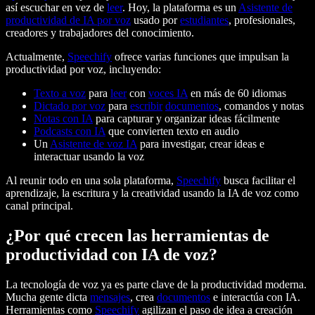
así escuchar en vez de
leer
. Hoy, la plataforma es un
Asistente de
productividad de IA por voz
usado por
estudiantes
, profesionales,
creadores y trabajadores del conocimiento.
Actualmente,
Speechify
ofrece varias funciones que impulsan la
productividad por voz, incluyendo:
Texto a voz
para
leer
con
voces IA
en más de 60 idiomas
Dictado por voz
para
escribir
documentos
, comandos y notas
Notas con IA
para capturar y organizar ideas fácilmente
Podcasts con IA
que convierten texto en audio
Un
Asistente de voz IA
para investigar, crear ideas e
interactuar usando la voz
Al reunir todo en una sola plataforma,
Speechify
busca facilitar el
aprendizaje, la escritura y la creatividad usando la IA de voz como
canal principal.
¿Por qué crecen las herramientas de
productividad con IA de voz?
La tecnología de voz ya es parte clave de la productividad moderna.
Mucha gente dicta
mensajes
, crea
documentos
e interactúa con IA.
Herramientas como
Speechify
agilizan el paso de idea a creación