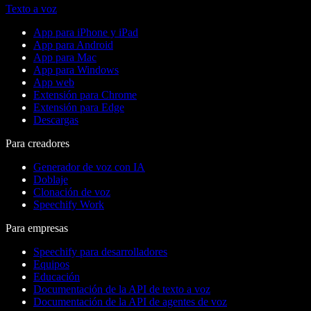
Texto a voz
App para iPhone y iPad
App para Android
App para Mac
App para Windows
App web
Extensión para Chrome
Extensión para Edge
Descargas
Para creadores
Generador de voz con IA
Doblaje
Clonación de voz
Speechify Work
Para empresas
Speechify para desarrolladores
Equipos
Educación
Documentación de la API de texto a voz
Documentación de la API de agentes de voz