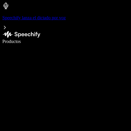
Speechify lanza el dictado por voz
Escribe 5× más rápido con dictado por voz
Productos
Más información