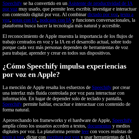
Speechify
se ha convertido en un
Asistente de productividad de IA
por voz
muy usado, que permite leer, escribir, investigar e interactuar
con contenido digital por voz. Al combinar
dictado por voz
,
texto a
voz
,
notas con IA
,
podcasts con IA
y funciones conversacionales, la
plataforma busca hacer la tecnología más natural y accesible.
El reconocimiento de Apple muestra la importancia de los flujos de
trabajo centrados en voz y la IA en el desarrollo actual, sobre todo
porque cada vez más personas dependen de herramientas de voz
para trabajar, aprender y crear en todos sus dispositivos.
¿Cómo Speechify impulsa experiencias
por voz en Apple?
La mención de Apple resalta los esfuerzos de
Speechify
por crear
una interfaz más fluida controlada por voz para interactuar con
información. En lugar de depender solo de teclado y pantalla,
Speechify
permite hablar, escuchar e interactuar con contenido de
forma natural.
Aprovechando los frameworks y el hardware de Apple,
Speechify
amplía cómo los usuarios acceden a textos,
documentos
y medios
digitales por voz. La plataforma permite
leer
con voces realistas de
texto a voz
, dictar con
escritura por voz
y usar herramientas de IA