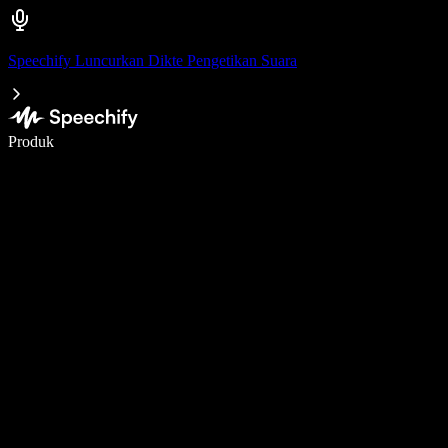
Speechify Luncurkan Dikte Pengetikan Suara
Menulis 5× lebih cepat dengan dikte suara
Produk
Pelajari lebih lanjut