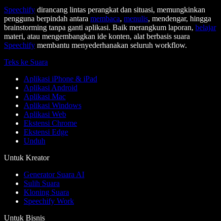
Speechify
dirancang lintas perangkat dan situasi, memungkinkan
pengguna berpindah antara
membaca
,
menulis
, mendengar, hingga
brainstorming tanpa ganti aplikasi. Baik merangkum laporan,
belajar
materi, atau mengembangkan ide konten, alat berbasis suara
Speechify
membantu menyederhanakan seluruh workflow.
Teks ke Suara
Aplikasi iPhone & iPad
Aplikasi Android
Aplikasi Mac
Aplikasi Windows
Aplikasi Web
Ekstensi Chrome
Ekstensi Edge
Unduh
Untuk Kreator
Generator Suara AI
Sulih Suara
Kloning Suara
Speechify Work
Untuk Bisnis