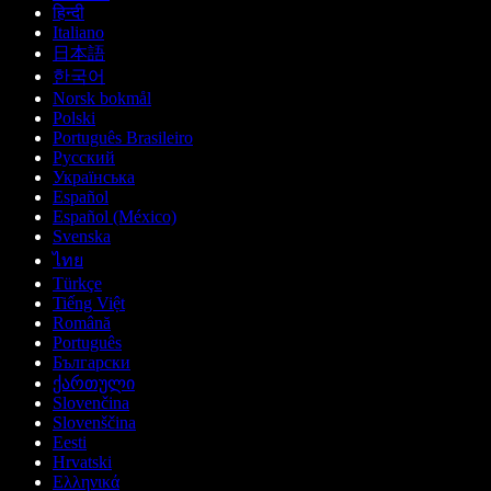
हिन्दी
Italiano
日本語
한국어
Norsk bokmål
Polski
Português Brasileiro
Русский
Українська
Español
Español (México)
Svenska
ไทย
Türkçe
Tiếng Việt
Română
Português
Български
ქართული
Slovenčina
Slovenščina
Eesti
Hrvatski
Ελληνικά