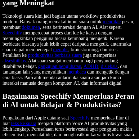
yang Meningkat
Teknologi suara kini jadi bagian utama workflow produktivitas
modern. Banyak orang memakai input suara untuk
mendikte
pesan,
membuat
dokumen
, serta berinteraksi dengan AI. Alat seperti
Speechify
mempercepat proses dari ide ke karya dengan
memungkinkan pengguna bicara ketimbang mengetik. Karena
berbicara biasanya jauh lebih cepat daripada mengetik, antarmuka
suara dapat mempercepat
menulis
, brainstorming, dan riset.
Peralihan ke
produktivitas berbasis suara
juga memperluas
aksesibilitas
. Alat suara sangat membantu bagi penyandang
disabilitas belajar,
gangguan penglihatan
,
ADHD
,
disleksia
, dan
tantangan lain yang menyulitkan
membaca
dan mengetik dengan
cara biasa. Para ahli menilai antarmuka suara akan jadi kunci
interaksi manusia dengan komputer, AI, dan informasi digital.
Bagaimana Speechify Memperluas Peran
di AI untuk Belajar & Produktivitas?
Pengakuan dari Apple datang saat
Speechify
memperluas fitur di
luar
teks ke suara
menjadi platform Voice AI produktivitas yang
lebih lengkap. Perusahaan terus berinvestasi agar pengguna makin
efisien riset, mencatat ide, dan menghasilkan karya tulis lewat suara.