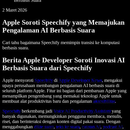
Berbasis Suara
2 Maret 2026
Apple Soroti Speechify yang Memajukan
Pengalaman AI Berbasis Suara
Cari tahu bagaimana Speechify memimpin transisi ke komputasi
berbasis suara.
Berita Apple Developer Soroti Inovasi AI
Berbasis Suara dari Speechify
Apple menyoroti
Speechify
di
Apple Developer News
, mengakui
upaya perusahaan membangun pengalaman AI berbasis suara di
seluruh platform Apple. Fitur ini bagian dari pembaruan Apple yang
menampilkan pengembang yang memakai teknologi Apple untuk
membuat alat produktivitas baru dan pengalaman
aksesibilitas
.
Speechify
berkembang jadi
Voice AI Productivity Assistant
yang
banyak digunakan, memungkinkan pengguna membaca, menulis,
riset, dan berinteraksi dengan konten digital pakai suara. Dengan
menggabungkan
dikte suara
,
teks ke suara
,
catatan AI
,
podcast AI
,