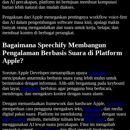
dan AI percakapan, platform ini bertujuan membuat komputasi
harian lebih natural dan mudah diakses.
Pengakuan dari Apple menegaskan pentingnya workflow voice-first
dan AI dalam pengembangan software masa kini, apalagi makin
banyak orang mengandalkan alat suara untuk kerja, belajar, dan
membuat konten di berbagai perangkat.
Bagaimana Speechify Membangun
Pengalaman Berbasis Suara di Platform
Apple?
Sorotan Apple Developer menampilkan upaya
Speechify
menciptakan antarmuka berbasis suara yang lebih mulus untuk
berinteraksi dengan informasi. Alih-alih bergantung pada keyboard
dan layar,
Speechify
berfokus agar pengguna bisa berbicara,
mendengar, dan mengakses konten dengan suara alami.
Dengan memanfaatkan framework dan hardware Apple,
Speechify
memperluas cara pengguna mengakses teks,
dokumen
, dan media
digital pakai suara. Platform ini mendukung
membaca
dengan suara
teks ke suara
realistis, mendikte tulisan lewat
dikte suara
, dan
menggunakan AI lewat suara percakapan. Fitur ini mengubah
perangkat seperti
Mac
,
iPhone
, dan iPad menjadi lingkungan