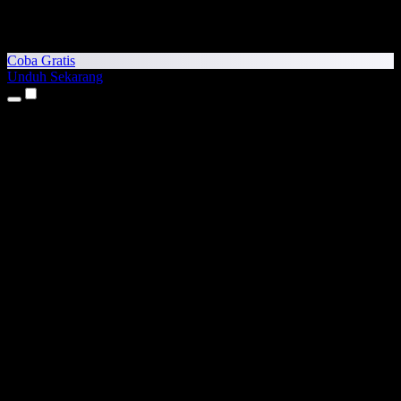
Coba Gratis
Unduh Sekarang
Produk
Teks ke Suara
Aplikasi iPhone & iPad
Aplikasi Android
Ekstensi Chrome
Ekstensi Edge
Aplikasi Web
Aplikasi Mac
Aplikasi Windows