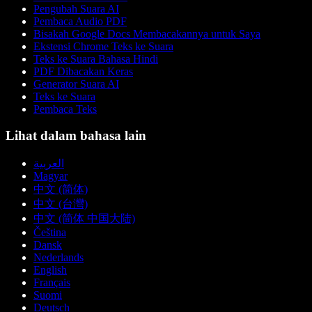
Pengubah Suara AI
Pembaca Audio PDF
Bisakah Google Docs Membacakannya untuk Saya
Ekstensi Chrome Teks ke Suara
Teks ke Suara Bahasa Hindi
PDF Dibacakan Keras
Generator Suara AI
Teks ke Suara
Pembaca Teks
Lihat dalam bahasa lain
العربية
Magyar
中文 (简体)
中文 (台灣)
中文 (简体 中国大陆)
Čeština
Dansk
Nederlands
English
Français
Suomi
Deutsch