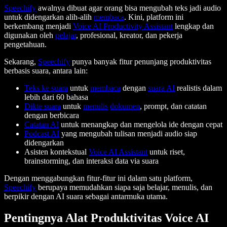
Speechify
awalnya dibuat agar orang bisa mengubah teks jadi audio
untuk didengarkan alih-alih
membaca
. Kini, platform ini
berkembang menjadi
Voice AI Productivity Assistant
lengkap dan
digunakan oleh
pelajar
, profesional, kreator, dan pekerja
pengetahuan.
Sekarang,
Speechify
punya banyak fitur penunjang produktivitas
berbasis suara, antara lain:
Teks ke suara
untuk
membaca
dengan
suara AI
realistis dalam
lebih dari 60 bahasa
Dikte suara
untuk
menulis
dokumen
, prompt, dan catatan
dengan berbicara
Catatan AI
untuk menangkap dan mengelola ide dengan cepat
Podcast AI
yang mengubah tulisan menjadi audio siap
didengarkan
Asisten kontekstual
Voice AI Assistant
untuk riset,
brainstorming, dan interaksi data via suara
Dengan menggabungkan fitur-fitur ini dalam satu platform,
Speechify
berupaya memudahkan siapa saja belajar, menulis, dan
berpikir dengan AI suara sebagai antarmuka utama.
Pentingnya Alat Produktivitas Voice AI