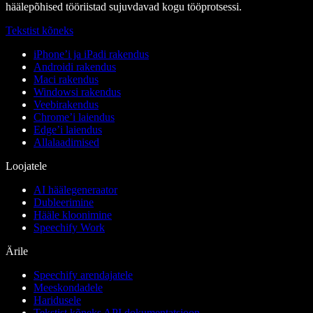
häälepõhised tööriistad sujuvdavad kogu tööprotsessi.
Tekstist kõneks
iPhone’i ja iPadi rakendus
Androidi rakendus
Maci rakendus
Windowsi rakendus
Veebirakendus
Chrome’i laiendus
Edge’i laiendus
Allalaadimised
Loojatele
AI häälegeneraator
Dubleerimine
Hääle kloonimine
Speechify Work
Ärile
Speechify arendajatele
Meeskondadele
Haridusele
Tekstist kõneks API dokumentatsioon