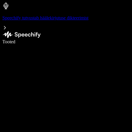
Speechify tutvustab häälekirjutuse dikteerimist
Kirjuta häälega 5× kiiremini
Tooted
Loe lähemalt