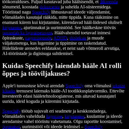
töökorralduses. Paljud kasutavad juba häälsisendit, et
dikteerida
sõnumeid, koostada
dokumente
ja suhelda AI-süsteemidega.
Tööriistad nagu
Speechify
lihtsustavad ideede väljendamist,
võimaldades kasutajal rääkida, mitte tippida. Kuna rääkimine on
enamasti kiirem kui kirjutamine, kiirendavad hääl-liidesed oluliselt
kirjutamist
, ajurünnakut ja uurimistööd. See häälkeskne tööviis
parandab ka ligipääsetavust
. Häälvahendid toetavad inimesi
õpiraskuste,
nägemispuude
,
ADHD
,
düsleksia
ja muude
väljakutsetega, kus lugemine ja tippimine on raskendatud.
Häleliideste arenedes eeldatakse, et neist saab võtmeroll arvutiga,
AI-tööriistade ja digisisuga suhtlemisel.
Kuidas Speechify laiendab hääle AI rolli
õppes ja tööviljakuses?
Apple'i tunnustuse kõrval arendab
Speechify
oma võimalusi
tekstist
kõneks
teenusest laiemaks hääle-AI tootlikkusplatvormiks. Ettevõte
investeerib edasi hääletehnoloogiatesse, mis aitavad kasutajatel
uurida, ideid koguda ja kiiremini kirjutada.
Speechify
töötab sujuvalt eri seadmete ja keskkondadega,
võimaldades vahelduda
lugemise
,
kirjutamise
, kuulamise ja ideede
arendamise vahel tööriistu vahetamata. Olgu raportite koostamisel,
õppimisel
, uurimistööl või ideede leidmisel –
Speechify