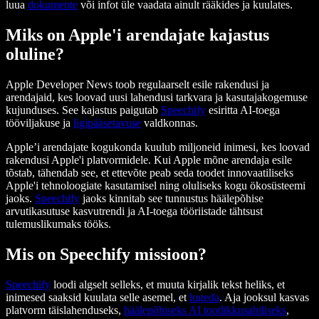
luua
dokumente
või infot üle vaadata ainult rääkides ja kuulates.
Miks on Apple'i arendajate kajastus
oluline?
Apple Developer News toob regulaarselt esile rakendusi ja
arendajaid, kes loovad uusi lahendusi tarkvara ja kasutajakogemuse
kujunduses. See kajastus paigutab
Speechify
esiritta AI-toega
tööviljakuse ja
ligipääsetavuse
valdkonnas.
Apple’i arendajate kogukonda kuulub miljoneid inimesi, kes loovad
rakendusi Apple'i platvormidele. Kui Apple mõne arendaja esile
tõstab, tähendab see, et ettevõte peab seda toodet innovaatiliseks
Apple'i tehnoloogiate kasutamisel ning oluliseks kogu ökosüsteemi
jaoks.
Speechify
jaoks kinnitab see tunnustus häälepõhise
arvutikasutuse kasvutrendi ja AI-toega tööriistade tähtsust
tulemuslikumaks tööks.
Mis on Speechify missioon?
Speechify
loodi algselt selleks, et muuta kirjalik tekst heliks, et
inimesed saaksid kuulata selle asemel, et
lugeda
. Aja jooksul kasvas
platvorm täislahenduseks,
häälepõhiseks AI tootlikkusabiliseks
,