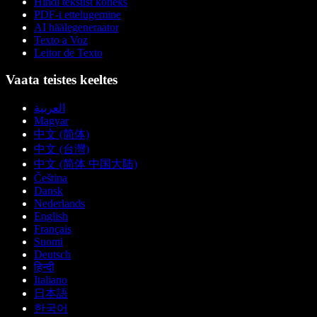
Hindi tekstist kõneks
PDF-i ettelugemine
AI häälegeneraator
Texto a Voz
Leitor de Texto
Vaata teistes keeltes
العربية
Magyar
中文 (简体)
中文 (台灣)
中文 (简体 中国大陆)
Čeština
Dansk
Nederlands
English
Français
Suomi
Deutsch
हिन्दी
Italiano
日本語
한국어