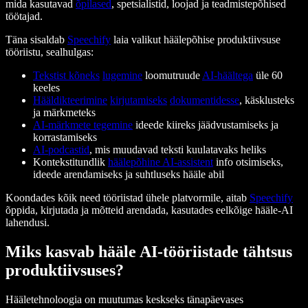
mida kasutavad
õpilased
, spetsialistid, loojad ja teadmistepõhised
töötajad.
Täna sisaldab
Speechify
laia valikut häälepõhise produktiivsuse
tööriistu, sealhulgas:
Tekstist kõneks
lugemine
loomutruude
AI-häältega
üle 60
keeles
Hääldikteerimine
kirjutamiseks
dokumentidesse
, käsklusteks
ja märkmeteks
AI-märkmete tegemine
ideede kiireks jäädvustamiseks ja
korrastamiseks
AI-podcastid
, mis muudavad teksti kuulatavaks heliks
Kontekstitundlik
häälepõhine AI-assistent
info otsimiseks,
ideede arendamiseks ja suhtluseks hääle abil
Koondades kõik need tööriistad ühele platvormile, aitab
Speechify
õppida, kirjutada ja mõtteid arendada, kasutades eelkõige hääle-AI
lahendusi.
Miks kasvab hääle AI-tööriistade tähtsus
produktiivsuses?
Hääletehnoloogia on muutumas keskseks tänapäevases