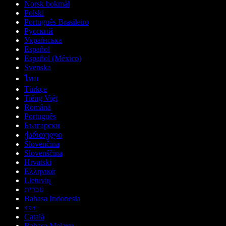
Norsk bokmål
Polski
Português Brasileiro
Русский
Українська
Español
Español (México)
Svenska
ไทย
Türkçe
Tiếng Việt
Română
Português
Български
ქართული
Slovenčina
Slovenščina
Hrvatski
Ελληνικά
Lietuvių
עברית
Bahasa Indonesia
বাংলা
Català
Bahasa Melayu