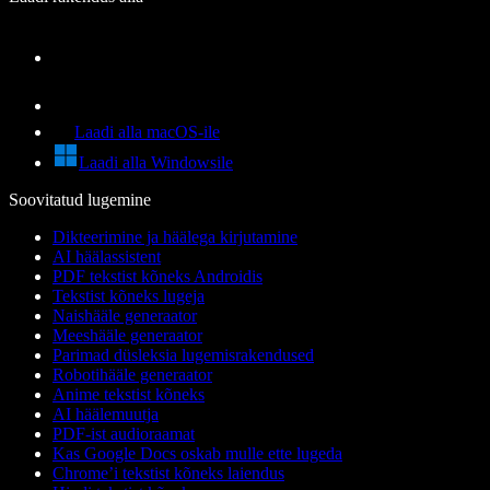
Laadi alla macOS-ile
Laadi alla Windowsile
Soovitatud lugemine
Dikteerimine ja häälega kirjutamine
AI häälassistent
PDF tekstist kõneks Androidis
Tekstist kõneks lugeja
Naishääle generaator
Meeshääle generaator
Parimad düsleksia lugemisrakendused
Robotihääle generaator
Anime tekstist kõneks
AI häälemuutja
PDF-ist audioraamat
Kas Google Docs oskab mulle ette lugeda
Chrome’i tekstist kõneks laiendus