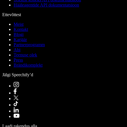
Hääleagentide API dokumentatsioon
Ettevõttest
Meist
Kontakt
Blogi
Karjäär
Partnerprogramm
Abi
Teenuse olek
Press
Brändikomplekt
Jälgi Speechify’d
Laadi rakendus alla