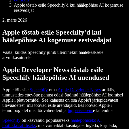
Apple tõstab esile Speechify'd kui häälepõhise AI kogemuse
eestvedajat
2. märts 2026
Apple tõstab esile Speechify'd kui
häälepõhise AI kogemuse eestvedajat
Vaata, kuidas Speechify juhib üleminekut häälekesksele
arvutikasutusele.
Apple Developer News tõstab esile
Speechify häälepõhise AI uuendused
Apple tõi esile
Speechify
oma
Apple Developer News
artiklis,
tunnustades ettevõtte panust edasijõudnud häälepõhise AI loomisel
Apple'i platvormidel. See kajastus on osa Apple'i järjepidevatest
ülevaadetest, mis toovad esile arendajaid, kes loovad Apple'i
tehnoloogiatel uusi töövahendeid ja
ligipääsetavus
e lahendusi.
Speechify
on kasvanud populaarseks
häälepõhiseks AI
tootlikkusabiliseks
, mis võimaldab kasutajatel lugeda, kirjutada,