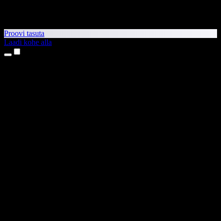
Proovi tasuta
Laadi kohe alla
Tooted
Tekst kõneks
iPhone’i ja iPadi rakendused
Androidi rakendus
Chrome’i laiendus
Edge’i laiendus
Veebirakendus
Maci rakendus
Windowsi rakendus