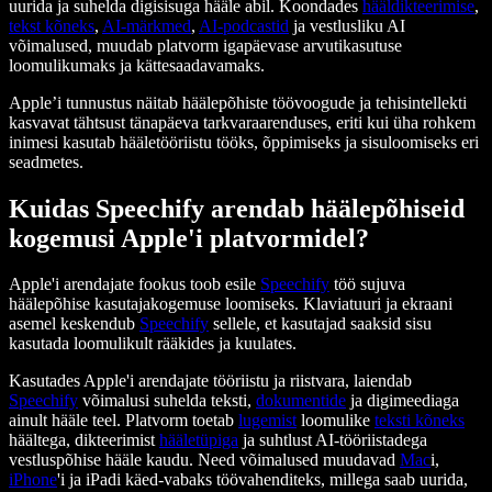
uurida ja suhelda digisisuga hääle abil. Koondades
hääldikteerimise
,
tekst kõneks
,
AI-märkmed
,
AI-podcastid
ja vestlusliku AI
võimalused, muudab platvorm igapäevase arvutikasutuse
loomulikumaks ja kättesaadavamaks.
Apple’i tunnustus näitab häälepõhiste töövoogude ja tehisintellekti
kasvavat tähtsust tänapäeva tarkvaraarenduses, eriti kui üha rohkem
inimesi kasutab hääletööriistu tööks, õppimiseks ja sisuloomiseks eri
seadmetes.
Kuidas Speechify arendab häälepõhiseid
kogemusi Apple'i platvormidel?
Apple'i arendajate fookus toob esile
Speechify
töö sujuva
häälepõhise kasutajakogemuse loomiseks. Klaviatuuri ja ekraani
asemel keskendub
Speechify
sellele, et kasutajad saaksid sisu
kasutada loomulikult rääkides ja kuulates.
Kasutades Apple'i arendajate tööriistu ja riistvara, laiendab
Speechify
võimalusi suhelda teksti,
dokumentide
ja digimeediaga
ainult hääle teel. Platvorm toetab
lugemist
loomulike
teksti kõneks
häältega, dikteerimist
hääletüpiga
ja suhtlust AI-tööriistadega
vestluspõhise hääle kaudu. Need võimalused muudavad
Mac
i,
iPhone
'i ja iPadi käed-vabaks töövahenditeks, millega saab uurida,