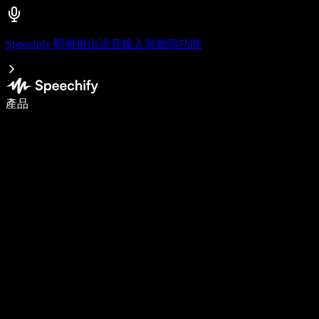
Speechify 即將推出語音輸入與聽寫功能
使用語音輸入，寫作速度提升 5 倍
產品
了解更多