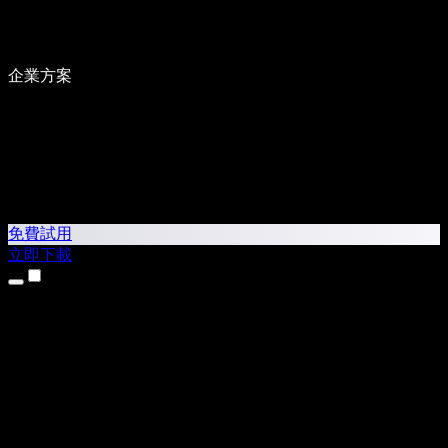
企業方案
免費試用
立即下載
產品
文字轉語音
iPhone 和 iPad App