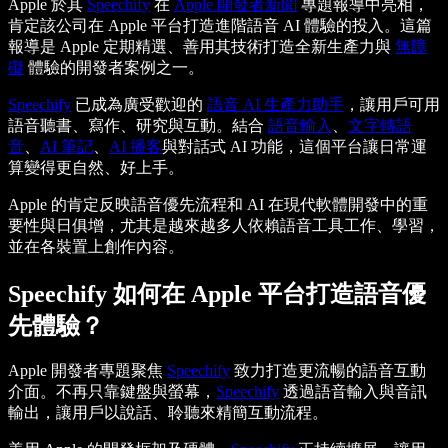
Apple 於其
Speechify
在
Apple 開發者新聞
專題報導中亮相，
肯定該公司在 Apple 平台打造進階語音 AI 體驗的投入。這篇
報導是 Apple 定期精選、善用其技術打造全新生產力與
無障
礙
體驗的開發者案例之一。
Speechify
已成為廣受歡迎的
語音 AI 生產力助手
，讓用戶可用
語音聽書、寫作、研究與互動。結合
語音輸入
、
文字轉語
音
、
AI 筆記
、
AI 播客
與對話式 AI 功能，這個平台讓日常運
算變得更自然、好上手。
Apple 的肯定反映語音優先流程和 AI 在現代軟體開發中的重
要性與日俱增，尤其是越來越多人依賴語音工具工作、學習，
並在各裝置上創作內容。
Speechify 如何在 Apple 平台打造語音優
先體驗？
Apple 開發者專題聚焦
Speechify
致力打造更流暢的語音互動
介面。不再只靠鍵盤與螢幕，
Speechify
透過語音輸入與音訊
輸出，讓用戶以說話、聆聽來精簡互動流程。