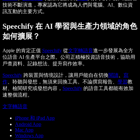
技術不斷演進，專家認為它將成為人們與電腦、AI、數位資
訊互動的主要方式。
Speechify 在 AI 學習與生產力領域的角色
如何擴展？
Apple 的肯定正值
Speechify
從
文字轉語音
進一步發展為全方
位語音 AI 生產平台之際。公司正積極投資語音技術，協助用
戶查資料、記錄想法、提升寫作效率。
Speechify
跨裝置與情境設計，讓用戶能自在切換
閱讀
、
寫
作
、聆聽與發想，無須來回換工具。不論撰寫報告、
學習
教
材、檢閱研究或發想內容，
Speechify
的語音工具都能有效加
速整個流程。
文字轉語音
iPhone 和 iPad App
Android App
Mac App
Windows App