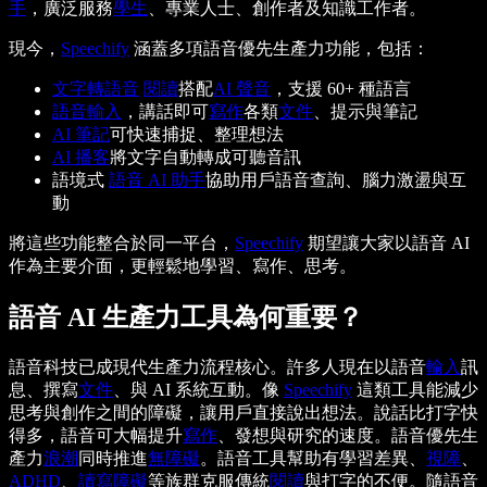
手
，廣泛服務
學生
、專業人士、創作者及知識工作者。
現今，
Speechify
涵蓋多項語音優先生產力功能，包括：
文字轉語音
閱讀
搭配
AI 聲音
，支援 60+ 種語言
語音輸入
，講話即可
寫作
各類
文件
、提示與筆記
AI 筆記
可快速捕捉、整理想法
AI 播客
將文字自動轉成可聽音訊
語境式
語音 AI 助手
協助用戶語音查詢、腦力激盪與互
動
將這些功能整合於同一平台，
Speechify
期望讓大家以語音 AI
作為主要介面，更輕鬆地學習、寫作、思考。
語音 AI 生產力工具為何重要？
語音科技已成現代生產力流程核心。許多人現在以語音
輸入
訊
息、撰寫
文件
、與 AI 系統互動。像
Speechify
這類工具能減少
思考與創作之間的障礙，讓用戶直接說出想法。說話比打字快
得多，語音可大幅提升
寫作
、發想與研究的速度。語音優先生
產力
浪潮
同時推進
無障礙
。語音工具幫助有學習差異、
視障
、
ADHD
、
讀寫障礙
等族群克服傳統
閱讀
與打字的不便。隨語音