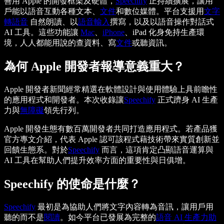
善用 Apple 的開發框架及硬體，
Speechify
正持續擴展，讓用
戶能以語音互動各種文本、
文件
和數位媒體。平台支援用
文字
轉語音
自然朗讀、以
語音輸入
撰寫，以及以語音操作對話式
AI 工具。這些功能讓
Mac
、
iPhone
、iPad 化身免持生產環
境，人人都能用說的查資料、寫
文件
或聽資訊。
為何 Apple 開發者報導意義重大？
Apple 開發者新聞經常精選在軟體設計與使用體驗上具前瞻性
的應用程式和開發者。本次收錄讓
Speechify
正式躋身 AI 生產
力與
無障礙
領先行列。
Apple 開發生態有數百萬開發者共同打造應用程式。若產品獲
官方專文介紹，代表 Apple 認可該程式藉技術帶來實質創新並
回饋生態系。對於
Speechify
而言，這項肯定凸顯語音運算與
AI 工具在幫助人們提升效率方面的重要性與日俱增。
Speechify 的使命是什麼？
Speechify
最初是為協助人們將文字內容轉為音訊，讓用戶用
聽的而不是
閱讀
。如今平台已發展為完整的
語音 AI 生產力助