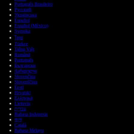
Português Brasileiro
Русский
Українська
Español
Español (México)
Svenska
ไทย
Türkçe
Tiếng Việt
Română
Português
Български
ქართული
Slovenčina
Slovenščina
Eesti
Hrvatski
Ελληνικά
Lietuvių
עברית
Bahasa Indonesia
বাংলা
Català
Bahasa Melayu