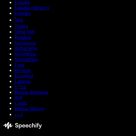
Español
Español (México)
Svenska
ไทย
Türkçe
Tiếng Việt
Română
Български
ქართული
Slovenčina
Slovenščina
Eesti
Hrvatski
Ελληνικά
Lietuvių
עברית
Bahasa Indonesia
বাংলা
Català
Bahasa Melayu
اردو