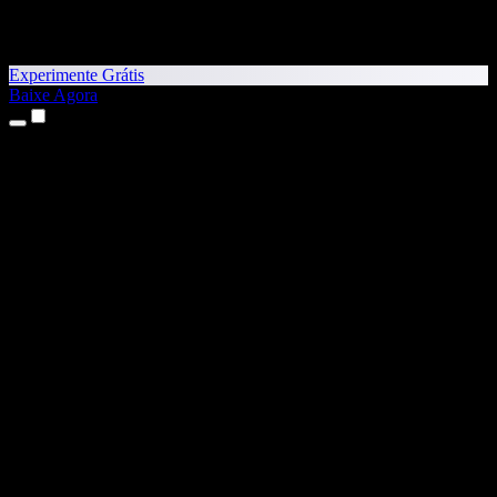
Experimente Grátis
Baixe Agora
Produtos
Texto para Fala
Apps para iPhone e iPad
App para Android
Extensão para Chrome
Extensão para Edge
App Web
App para Mac
App para Windows