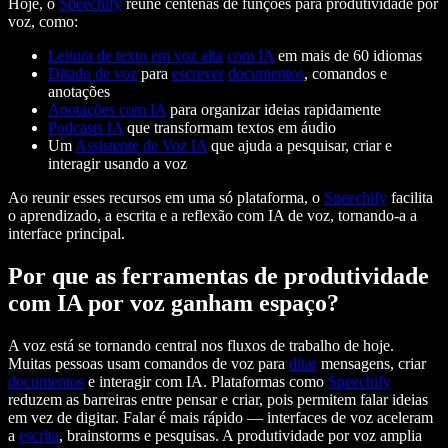
Hoje, o
Speechify
reúne centenas de funções para produtividade por
voz, como:
Leitura de texto em voz alta
com IA
em mais de 60 idiomas
Ditado de voz
para
escrever
documentos
, comandos e
anotações
Anotações com IA
para organizar ideias rapidamente
Podcasts IA
que transformam textos em áudio
Um
Assistente de Voz IA
que ajuda a pesquisar, criar e
interagir usando a voz
Ao reunir esses recursos em uma só plataforma, o
Speechify
facilita
o aprendizado, a escrita e a reflexão com IA de voz, tornando-a a
interface principal.
Por que as ferramentas de produtividade
com IA por voz ganham espaço?
A voz está se tornando central nos fluxos de trabalho de hoje.
Muitas pessoas usam comandos de voz para
ditar
mensagens, criar
documentos
e interagir com IA. Plataformas como
Speechify
reduzem as barreiras entre pensar e criar, pois permitem falar ideias
em vez de digitar. Falar é mais rápido — interfaces de voz aceleram
a
escrita
, brainstorms e pesquisas. A produtividade por voz amplia