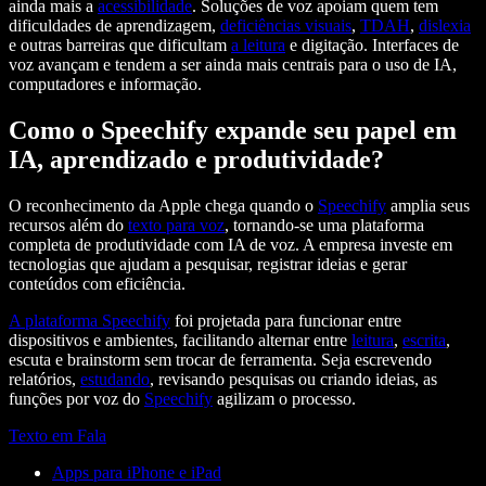
ainda mais a
acessibilidade
. Soluções de voz apoiam quem tem
dificuldades de aprendizagem,
deficiências visuais
,
TDAH
,
dislexia
e outras barreiras que dificultam
a leitura
e digitação. Interfaces de
voz avançam e tendem a ser ainda mais centrais para o uso de IA,
computadores e informação.
Como o Speechify expande seu papel em
IA, aprendizado e produtividade?
O reconhecimento da Apple chega quando o
Speechify
amplia seus
recursos além do
texto para voz
, tornando-se uma plataforma
completa de produtividade com IA de voz. A empresa investe em
tecnologias que ajudam a pesquisar, registrar ideias e gerar
conteúdos com eficiência.
A plataforma Speechify
foi projetada para funcionar entre
dispositivos e ambientes, facilitando alternar entre
leitura
,
escrita
,
escuta e brainstorm sem trocar de ferramenta. Seja escrevendo
relatórios,
estudando
, revisando pesquisas ou criando ideias, as
funções por voz do
Speechify
agilizam o processo.
Texto em Fala
Apps para iPhone e iPad