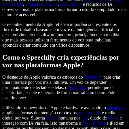
em voz alta
,
anotações com IA
,
podcasts IA
e recursos de IA
conversacional, a plataforma busca tornar o uso do computador mais
natural e acessível.
O reconhecimento da Apple reflete a importância crescente dos
fluxos de trabalho baseados em voz e da inteligência artificial no
desenvolvimento de software moderno, principalmente à medida
que mais pessoas utilizam ferramentas de voz para trabalhar,
aprender e criar conteúdo em vários dispositivos.
Como o Speechify cria experiências por
voz nas plataformas Apple?
O destaque da Apple valoriza os esforços do
Speechify
para criar
uma interface por voz mais intuitiva. Em vez de depender
principalmente de teclados e telas, o
Speechify
permite que o
usuário fale, escute e interaja de forma natural com o conteúdo
usando a voz.
Utilizando frameworks da Apple e hardware avançado, o
Speechify
amplia as formas de interação com textos,
documentos
e mídia
digital por voz. Suporta
leitura
humana por
voz
, ditado de
textos
e
interação com IA via fala. Isso transforma o
Mac
,
iPhone
e iPad em
ambientes produtivos sem uso das mãos, possibilitando pesquisar,