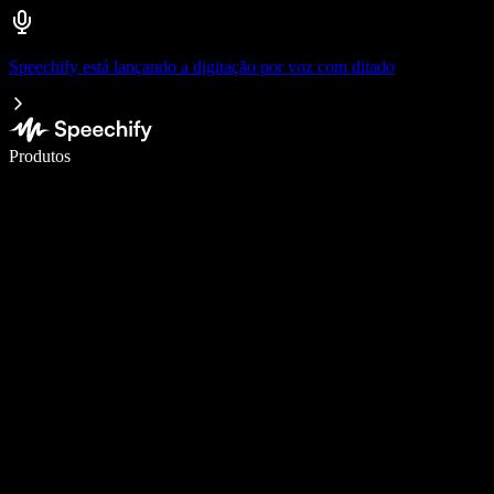
Speechify está lançando a digitação por voz com ditado
Escreva 5× mais rápido com digitação por voz
Produtos
Saiba mais