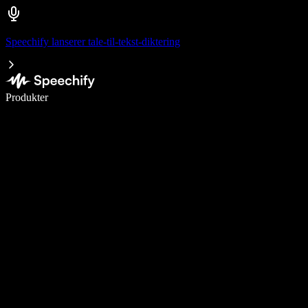
Speechify lanserer tale-til-tekst-diktering
Skriv 5× raskere med diktering
Produkter
Les mer