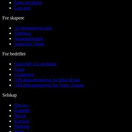
Edge-utvidelse
Last ned
For skapere
AI-stemmegenerator
Dubbing
Stemmekloning
Speechify Work
For bedrifter
Speechify for utviklere
Team
Utdanning
API-dokumentasjon for tekst til tale
API-dokumentasjon for Voice Agents
Selskap
Om oss
Kontakt
Blogg
Karriere
Partnere
Hjelp