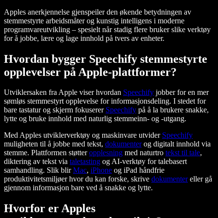
Apples anerkjennelse gjenspeiler den økende betydningen av
stemmestyrte arbeidsmåter og kunstig intelligens i moderne
programvareutvikling – spesielt når stadig flere bruker slike verktøy
for å jobbe, lære og lage innhold på tvers av enheter.
Hvordan bygger Speechify stemmestyrte
opplevelser på Apple-plattformer?
Utviklersaken fra Apple viser hvordan
Speechify
jobber for en mer
sømløs stemmestyrt opplevelse for informasjonsdeling. I stedet for
bare tastatur og skjerm fokuserer
Speechify
på å la brukere snakke,
lytte og bruke innhold med naturlig stemmeinn- og -utgang.
Med Apples utviklerverktøy og maskinvare utvider
Speechify
muligheten til å jobbe med tekst,
dokumenter
og digitalt innhold via
stemme. Plattformen støtter
opplesning
med naturtro
tekst til tale
,
diktering av tekst via
taletasting
og AI-verktøy for talebasert
samhandling. Slik blir
Mac
,
iPhone
og iPad håndfrie
produktivitetsmiljøer hvor du kan forske, skrive
dokumenter
eller gå
gjennom informasjon bare ved å snakke og lytte.
Hvorfor er Apples