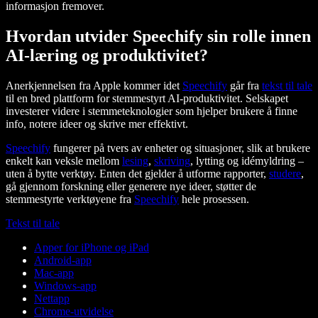
informasjon fremover.
Hvordan utvider Speechify sin rolle innen
AI-læring og produktivitet?
Anerkjennelsen fra Apple kommer idet
Speechify
går fra
tekst til tale
til en bred plattform for stemmestyrt AI-produktivitet. Selskapet
investerer videre i stemmeteknologier som hjelper brukere å finne
info, notere ideer og skrive mer effektivt.
Speechify
fungerer på tvers av enheter og situasjoner, slik at brukere
enkelt kan veksle mellom
lesing
,
skriving
, lytting og idémyldring –
uten å bytte verktøy. Enten det gjelder å utforme rapporter,
studere
,
gå gjennom forskning eller generere nye ideer, støtter de
stemmestyrte verktøyene fra
Speechify
hele prosessen.
Tekst til tale
Apper for iPhone og iPad
Android-app
Mac-app
Windows-app
Nettapp
Chrome-utvidelse