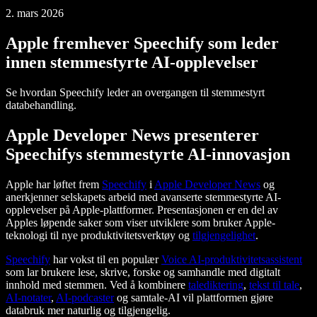
2. mars 2026
Apple fremhever Speechify som leder
innen stemmestyrte AI-opplevelser
Se hvordan Speechify leder an overgangen til stemmestyrt
databehandling.
Apple Developer News presenterer
Speechifys stemmestyrte AI-innovasjon
Apple har løftet frem
Speechify
i
Apple Developer News
og
anerkjenner selskapets arbeid med avanserte stemmestyrte AI-
opplevelser på Apple-plattformer. Presentasjonen er en del av
Apples løpende saker som viser utviklere som bruker Apple-
teknologi til nye produktivitetsverktøy og
tilgjengelighet
.
Speechify
har vokst til en populær
Voice AI-produktivitetsassistent
som lar brukere lese, skrive, forske og samhandle med digitalt
innhold med stemmen. Ved å kombinere
talediktering
,
tekst til tale
,
AI-notater
,
AI-podcaster
og samtale-AI vil plattformen gjøre
databruk mer naturlig og tilgjengelig.