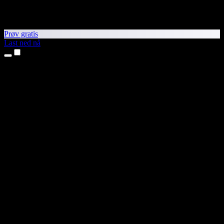
Prøv gratis
Last ned nå
Produkter
Tekst til tale
iPhone- og iPad-apper
Android-app
Chrome-utvidelse
Edge-utvidelse
Nettapp
Mac-app
Windows-app