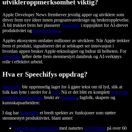
utvikleroppmerksomhet viktig?
Apple Developer News fremhever jevnlig apper og utviklere som
driver frem nye ideer innen programvaredesign og brukeropplevelse.
Å bli trukket frem her plasserer
Speechify
i toppsjiktet for AI-drevet
produktivitet og
tilgjengelighet
.
Apples økosystem omfatter millioner av utviklere. Når Apple trekker
frem et produkt, signaliserer det at selskapet ser innovasjon i
hvordan appen bruker Apple-teknologier og bidrar til helheten. For
Speechify
løfter dette frem stemmestyrt databruk og AI-verktøys
rolle i effektivt arbeid.
Hva er Speechifys oppdrag?
Speechify
ble opprinnelig laget for å gjøre tekst om til lyd, slik at
folk kan lytte i stedet for å
lese
. Nå er det blitt en komplett
Voice AI-
produktivitetsassistent
brukt av
studenter
, fagfolk, skapere og
kunnskapsarbeidere.
I dag har
Speechify
et bredt spekter av funksjoner som støtter
stemmestyrt produktivitet, blant annet:
Tekst til tale
opplesning
med naturtro
AI-stemmer
på over 60