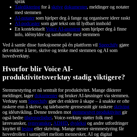
språk
Talediktering
for å
skrive
dokumenter
, meldinger og notater
med stemmen
AI-notater
som hjelper deg å fange og organisere ideer raskt
AI-podcaster
som gjør tekst om til lydbart innhold
En kontekstuelt
Voice AI-assistent
som hjelper deg å finne
info, idémyldre og samhandle med stemmen
Ved å samle disse funksjonene på én plattform vil
Speechify
gjøre
det enklere å lære, skrive og tenke med stemmen og AI som
hovedverktøy.
Hvorfor blir Voice AI-
produktivitetsverktøy stadig viktigere?
Stemmestyring er nå sentralt for produktivitet. Mange dikterer
meldinger, lager
dokumenter
og bruker AI-løsninger via stemmen.
Verktøy som
Speechify
gjør det enklere å skape – å snakke er ofte
raskere enn å skrive, og talebaserte grensesnitt gir raskere
skriving
og idéutvikling. Denne trenden mot
stemmestyrt produktivitet
gir
også bedre
tilgjengelighet
. Voice-verktøy støtter folk med
lærevansker,
synsvansker
,
ADHD
,
dysleksi
og andre utfordringer
knyttet til
lesing
eller skriving. Mange mener stemmestyring får
hovedrollen i samspillet mellom mennesker, AI og digital