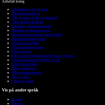
Anbefalt lesing
Diktering og tale til tekst
AI-stemmeassistent
PDF til tekst til tale på Android
Tekst-til-tale-oppleser
Kvinnelig stemmegenerator
Mannlig stemmegenerator
Beste leseprogrammer for dysleksi
Robotstemmegenerator
Anime-tekst til tale
AI-stemmeforvrenger
PDF-oppleser
Kan Google Dokumenter lese opp for meg
Chrome-utvidelse for tekst til tale
Hindi tekst til tale
PDF-opplesning
AI-stemmegenerator
Texto a Voz
Leitor de Texto
Vis på andre språk
العربية
Magyar