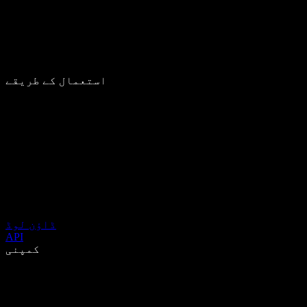
استعمال کے طریقے
ڈاؤن لوڈ
API
کمپنی