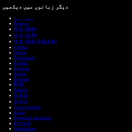
دیگر زبانوں میں دیکھیں
العربية
Magyar
中文 (简体)
中文 (台灣)
中文 (简体 中国大陆)
Čeština
Dansk
Nederlands
English
Français
Suomi
Deutsch
हिन्दी
Italiano
日本語
한국어
Norsk bokmål
Polski
Português Brasileiro
Русский
Українська