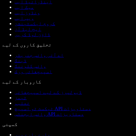
اینڈرائیڈ ایپ
میک ایپ
ونڈوز ایپ
ویب ایپ
کروم ایکسٹینشن
ایج ایڈ آن
ڈاؤن لوڈ کریں
تخلیق کاروں کے لیے
اے آئی وائس جنریٹر
ڈبنگ
وائس کلوننگ
اسپیچفائی ورک
کاروبار کے لیے
ڈیولپرز کے لیے اسپیچفائی
ٹیمز
تعلیم
ٹیکسٹ ٹو اسپیچ API دستاویزات
وائس ایجنٹس API دستاویزات
کمپنی
ہمارے بارے میں