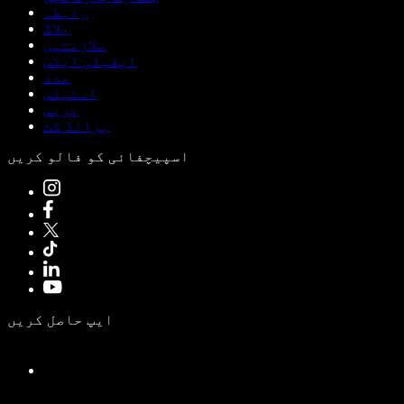
رابطہ
بلاگ
ملازمتیں
ایفیلی ایٹس
مدد
اسٹیٹس
پریس
برانڈ کٹ
اسپیچفائی کو فالو کریں
ایپ حاصل کریں