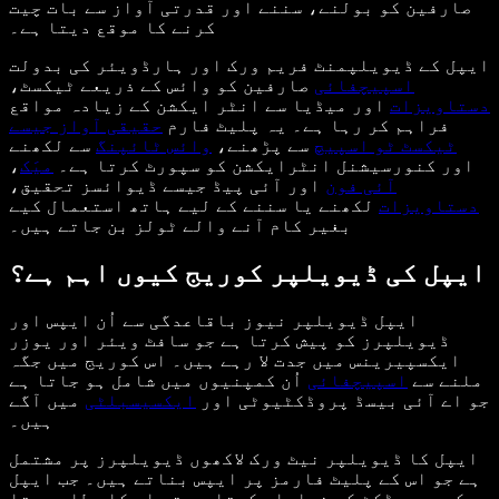
صارفین کو بولنے، سننے اور قدرتی آواز سے بات چیت
کرنے کا موقع دیتا ہے۔
ایپل کے ڈیویلپمنٹ فریم ورک اور ہارڈویئر کی بدولت
اسپیچفائی
صارفین کو وائس کے ذریعے ٹیکسٹ،
دستاویزات
اور میڈیا سے انٹر ایکشن کے زیادہ مواقع
فراہم کر رہا ہے۔ یہ پلیٹ فارم
حقیقی آواز جیسے
ٹیکسٹ ٹو اسپیچ
سے پڑھنے،
وائس ٹائپنگ
سے لکھنے
اور کنورسیشنل انٹرایکشن کو سپورٹ کرتا ہے۔
میَک
،
آئی فون
اور آئی پیڈ جیسے ڈیوائسز تحقیق،
دستاویزات
لکھنے یا سننے کے لیے ہاتھ استعمال کیے
بغیر کام آنے والے ٹولز بن جاتے ہیں۔
ایپل کی ڈیویلپر کوریج کیوں اہم ہے؟
ایپل ڈیویلپر نیوز باقاعدگی سے اُن ایپس اور
ڈیویلپرز کو پیش کرتا ہے جو سافٹ ویئر اور یوزر
ایکسپیرینس میں جدت لا رہے ہیں۔ اس کوریج میں جگہ
ملنے سے
اسپیچفائی
اُن کمپنیوں میں شامل ہو جاتا ہے
جو اے آئی بیسڈ پروڈکٹیوٹی اور
ایکسیسبلٹی
میں آگے
ہیں۔
ایپل کا ڈیویلپر نیٹ ورک لاکھوں ڈیویلپرز پر مشتمل
ہے جو اس کے پلیٹ فارمز پر ایپس بناتے ہیں۔ جب ایپل
کسی پروڈکٹ کو نمایاں کرتا ہے تو اس کا مطلب ہوتا