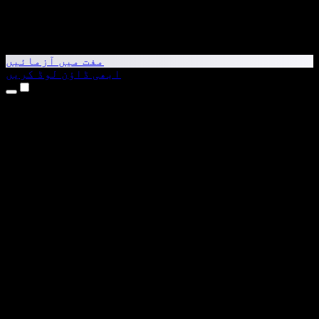
مفت میں آزمائیں
ابھی ڈاؤن لوڈ کریں
مصنوعات
متن کو آواز میں بدلیں
iPhone اور iPad ایپس
Android ایپ
Chrome ایکسٹینشن
Edge ایکسٹینشن
ویب ایپ
Mac ایپ