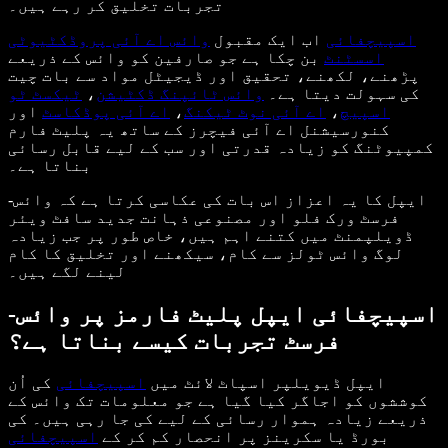
تجربات تخلیق کر رہے ہیں۔
اسپیچفائی
اب ایک مقبول
وائس اے آئی پروڈکٹیوٹی
اسسٹنٹ
بن چکا ہے جو صارفین کو وائس کے ذریعے
پڑھنے، لکھنے، تحقیق اور ڈیجیٹل مواد سے بات چیت
کی سہولت دیتا ہے۔
وائس ٹائپنگ ڈکٹیشن
،
ٹیکسٹ ٹو
اسپیچ
،
اے آئی نوٹ ٹیکنگ
،
اے آئی پوڈکاسٹ
اور
کنورسیشنل اے آئی فیچرز کے ساتھ یہ پلیٹ فارم
کمپیوٹنگ کو زیادہ قدرتی اور سب کے لیے قابل رسائی
بناتا ہے۔
ایپل کا یہ اعزاز اس بات کی عکاسی کرتا ہے کہ وائس-
فرسٹ ورک فلو اور مصنوعی ذہانت جدید سافٹ ویئر
ڈویلپمنٹ میں کتنے اہم ہیں، خاص طور پر جب زیادہ
لوگ وائس ٹولز سے کام، سیکھنے اور تخلیق کا کام
لینے لگے ہیں۔
اسپیچفائی ایپل پلیٹ فارمز پر وائس-
فرسٹ تجربات کیسے بناتا ہے؟
ایپل ڈیویلپر اسپاٹ لائٹ میں
اسپیچفائی
کی اُن
کوششوں کو اجاگر کیا گیا ہے جو معلومات تک وائس کے
ذریعے زیادہ ہموار رسائی کے لیے کی جا رہی ہیں۔ کی
بورڈ یا سکرینز پر انحصار کم کر کے
اسپیچفائی