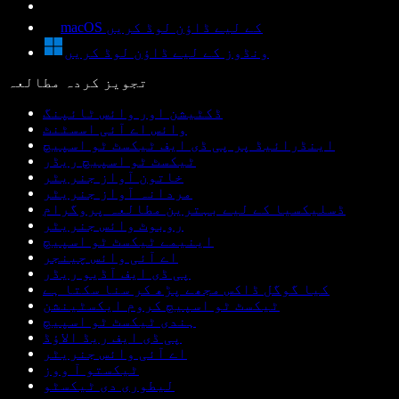
macOS کے لیے ڈاؤن لوڈ کریں
ونڈوز کے لیے ڈاؤن لوڈ کریں
تجویز کردہ مطالعہ
ڈکٹیشن اور وائس ٹائپنگ
وائس اے آئی اسسٹنٹ
اینڈرائیڈ پر پی ڈی ایف ٹیکسٹ ٹو اسپیچ
ٹیکسٹ ٹو اسپیچ ریڈر
خاتون آواز جنریٹر
مردانہ آواز جنریٹر
ڈسلیکسیا کے لیے بہترین مطالعہ پروگرام
روبوٹ وائس جنریٹر
اینیمے ٹیکسٹ ٹو اسپیچ
اے آئی وائس چینجر
پی ڈی ایف آڈیو ریڈر
کیا گوگل ڈاکس مجھے پڑھ کر سنا سکتا ہے
ٹیکسٹ ٹو اسپیچ کروم ایکسٹینشن
ہندی ٹیکسٹ ٹو اسپیچ
پی ڈی ایف ریڈ الاؤڈ
اے آئی وائس جنریٹر
ٹیکستو آ ووز
لیطوری دی ٹیکسٹو