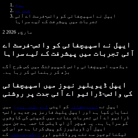
Samba وائس ایجنٹس
ہوم
ڈویلپرز کے لیے Speechify
خبریں
ایپل نے اسپیچفائی کو وائس-فرسٹ اے آئی
تجربات میں پیشرفت کے لیے سراہا
2 مارچ، 2026
ایپل نے اسپیچفائی کو وائس-فرسٹ اے
آئی تجربات میں پیشرفت کے لیے سراہا
دیکھیے اسپیچفائی وائس کمپیوٹنگ میں کس طرح آگے
بڑھ کر رہنمائی کر رہا ہے۔
ایپل ڈیویلپر نیوز میں اسپیچفائی
کی وائس-ڈرائیو اے آئی جدت پر روشنی
ایپل نے
اسپیچفائی
کو اپنی
ڈیویلپر نیوز
میں
نمایاں کیا ہے اور ایپل پلیٹ فارمز پر جدید وائس-
ڈرائیو اے آئی تجربات بنانے میں کمپنی کی کاوشوں
کو سراہا ہے۔ یہ فیچر اُن اپ ڈیٹس کا حصہ ہے جن میں
ایپل اُن ڈویلپرز کو پیش کرتا ہے جو اس کی
ٹیکنالوجیز سے نئے پروڈکٹیو اور
ایکسیسبلٹی
کے