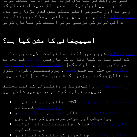
ہے کہ وہ ایپ ایپل ٹیکنالوجیز کا جدید استعمال کر
رہی ہے اور مجموعی ایکو سسٹم میں قدر بڑھا رہی ہے۔
اسپیچفائی
کے لیے یہ پہچان وائس بیسڈ کمپیوٹنگ اور
اے آئی ٹولز کی بڑھتی ہوئی اہمیت کو نمایاں کرتی
ہے۔
اسپیچفائی کا مشن کیا ہے؟
اسپیچفائی
شروع میں لکھا ہوا ٹیکسٹ آڈیو میں بدلنے
کے لیے بنایا گیا تھا تاکہ صارفین
پڑھنے
کے بجائے
سن سکیں۔ اب یہ ایک مکمل
وائس اے آئی پروڈکٹیوٹی
اسسٹنٹ
بن چکا ہے جسے
طلبہ
، پروفیشنلز، کری ایٹرز
اور نالج ورکرز روزمرہ کام میں استعمال کرتے ہیں۔
آج
اسپیچفائی
وائس-فرسٹ پروڈکٹیوٹی کے لیے مختلف
فیچرز فراہم کرتا ہے، جن میں شامل ہیں:
ٹیکسٹ ٹو اسپیچ
پڑھنا
60+ زبانوں میں قدرتی
اے
آئی وائسز
کے ساتھ
وائس ٹائپنگ ڈکٹیشن
تاکہ
تحریر
،
دستاویزات
،
پرامپٹس اور نوٹس صرف بول کر تیار ہوں
اے آئی نوٹ ٹیکنگ
خیالات جلدی سمیٹنے اور ترتیب
دینے کے لیے
اے آئی پوڈکاسٹ
جو تحریر کو سننے کے لیے آڈیو