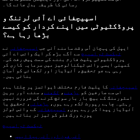
رسائی کا طریقہ بدل جائے گا۔
اسپیچفائی اے آئی لرننگ و
پروڈکٹیوٹی میں اپنے کردار کو کیسے
بڑھا رہا ہے؟
ایپل کی پہچان اُس وقت سامنے آئی جب
اسپیچفائی
نے
ٹیکسٹ ٹو اسپیچ
سے آگے بڑھ کر ایک وائس اے آئی
پروڈکٹیوٹی پلیٹ فارم بننے کی سمت پیش رفت کی۔
کمپنی ایسی وائس ٹیکنالوجیز میں سرمایہ کاری کر
رہی ہے جو تحقیق، آئیڈیاز اور لکھائی کو آسان
بناتی ہیں۔
اسپیچفائی
کا پلیٹ فارم مختلف ڈیوائسز پر چلتا ہے،
اس سے صارفین کو
پڑھنے
،
لکھنے
، سننے اور برین
اسٹورمنگ کے بیچ بار بار سوئچ کرنے کی ضرورت نہیں
رہتی۔ چاہے رپورٹ لکھ رہے ہوں،
پڑھائی
، تحقیق یا
آئیڈیاز پیدا کر رہے ہوں،
اسپیچفائی
کے وائس ٹولز
پورے ورک فلو کو تیز تر بناتے ہیں۔
ٹیکسٹ ٹو اسپیچ
آئی فون اور آئی پیڈ ایپس