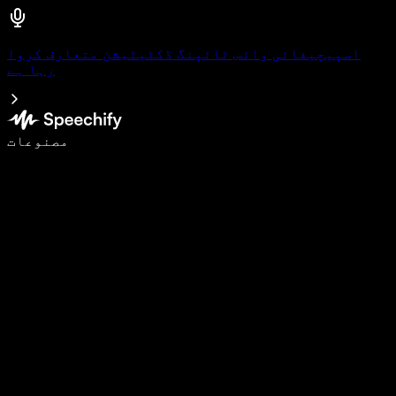
اسپیچیفائی وائس ٹائپنگ ڈکٹیٹیشن متعارف کروا
رہا ہے
وائس ٹائپنگ کے ساتھ 5 گنا تیزی سے لکھیں
مصنوعات
مزید جانیں