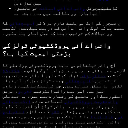
میں بدل دیں
کانٹیکسچوئل
وائس اے آئی اسسٹنٹ
جو تحقیق،
آئیڈیاز اور مکالمے میں مدد دیتا ہے
ان فیچرز کو ایک ہی پلیٹ فارم پر لا کر
اسپیچفائی
کا
مقصد ہے کہ لوگ وائس اے آئی کے ذریعے سیکھنے، لکھنے
اور خیالات کو ترتیب دینے کا عمل آسان بنا سکیں۔
وائس اے آئی پروڈکٹیوٹی ٹولز کی
بڑھتی اہمیت کیا ہے؟
آج وائس ٹیکنالوجی جدید پروڈکٹیوٹی ورک فلو کا
لازمی حصہ بنتی جا رہی ہے۔ زیادہ لوگ وائس سے
ڈکٹیشن
کرتے،
دستاویزات
تیار کرتے اور اے آئی سے بات چیت
کرتے ہیں۔
اسپیچفائی
جیسے ٹولز بول کر آئیڈیاز
لکھوانا ممکن بناتے ہیں، جو ٹائپنگ سے کہیں زیادہ
تیز ہے۔ اسی لیے وائس انٹرفیس
تحریر
، برین
اسٹورمنگ اور تحقیق کو رفتار دیتے ہیں۔ یہ تبدیلی
وائس-فرسٹ پروڈکٹیوٹی
کے ساتھ ساتھ
ایکسیسبلٹی
بھی بہتر بنا رہی ہے۔ وائس ٹولز اُن افراد کے لیے
مددگار ہیں جنہیں پڑھنے،
نظر
کے مسائل،
اے ڈی ایچ
ڈی
،
ڈسلیکسیا
یا ٹائپنگ میں دشواری ہو۔ جیسے جیسے
وائس انٹرفیس بہتر ہوں گے، ماہرین سمجھتے ہیں کہ
اس سے کمپیوٹر، اے آئی اور ڈیجیٹل معلومات تک