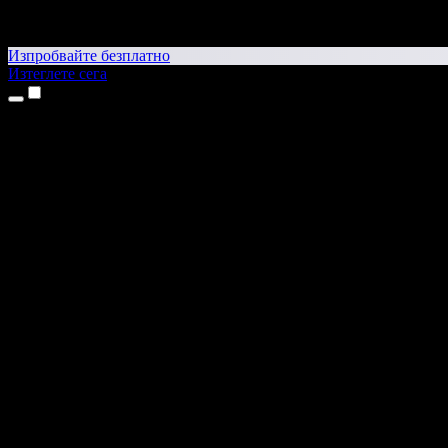
Изпробвайте безплатно
Изтеглете сега
Продукти
Текст в реч
Приложения за iPhone и iPad
Приложение за Android
Разширение за Chrome
Разширение за Edge
Уеб приложение
Приложение за Mac
Приложение за Windows