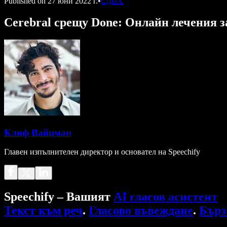
Published on
27 юни 2022 г.
•
СДВХ
Cerebral срещу Done: Онлайн лечения 
Клиф Вайцман
Главен изпълнителен директор и основател на Speechify
Speechify – Вашият
AI гласов асистент
Текст към реч
.
Гласово въвеждане
.
Бърз