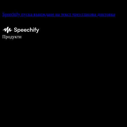
Speechify пуска въвеждане на текст чрез гласова диктовка
Пишете 5× по-бързо с гласово въвеждане
Продукти
Научете повече