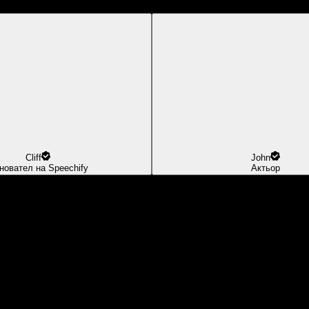
Cliff
John
новател на Speechify
Актьор