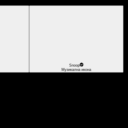
Snoop
Музикална икона