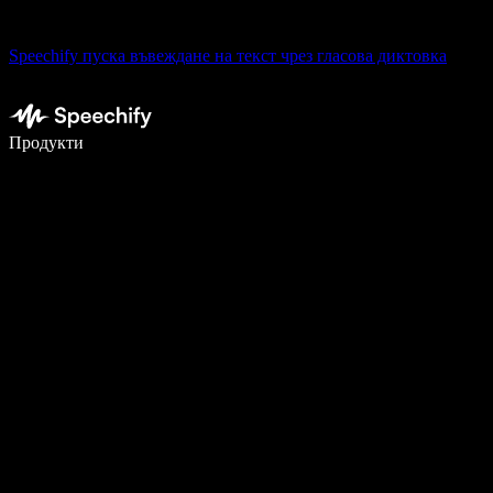
Speechify пуска въвеждане на текст чрез гласова диктовка
Пишете 5× по-бързо с гласово въвеждане
Продукти
Научете повече