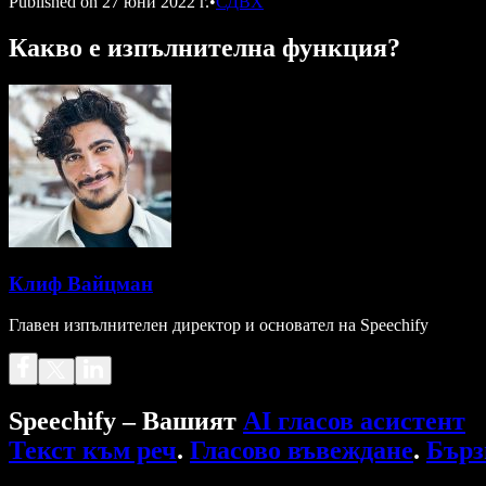
Published on
27 юни 2022 г.
•
СДВХ
Какво е изпълнителна функция?
Клиф Вайцман
Главен изпълнителен директор и основател на Speechify
Speechify – Вашият
AI гласов асистент
Текст към реч
.
Гласово въвеждане
.
Бърз