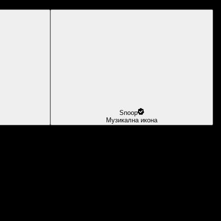
Snoop
Музикална икона