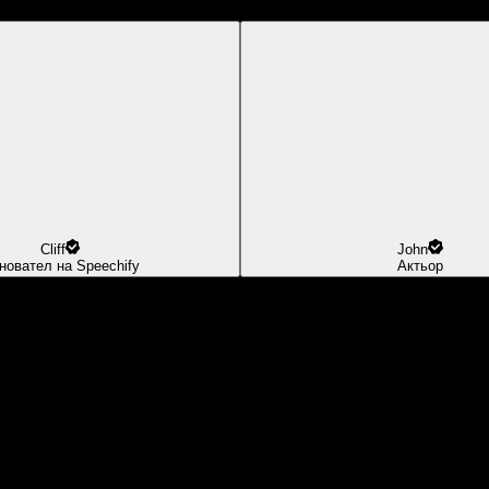
Cliff
John
новател на Speechify
Актьор