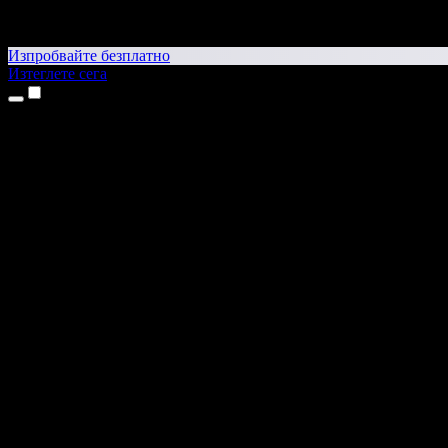
Изпробвайте безплатно
Изтеглете сега
Продукти
Текст в реч
Приложения за iPhone и iPad
Приложение за Android
Разширение за Chrome
Разширение за Edge
Уеб приложение
Приложение за Mac
Приложение за Windows