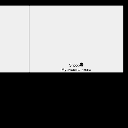
Snoop
Музикална икона