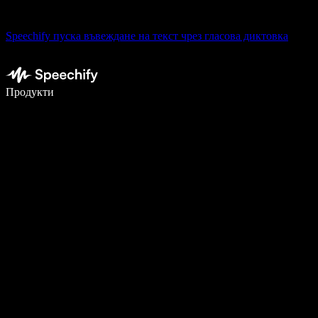
Speechify пуска въвеждане на текст чрез гласова диктовка
Пишете 5× по-бързо с гласово въвеждане
Продукти
Научете повече