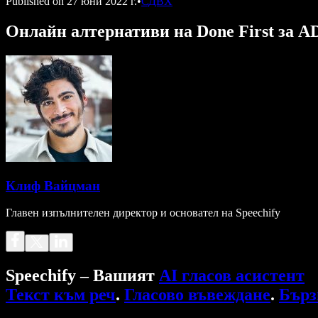
Published on
27 юни 2022 г.
•
СДВХ
Онлайн алтернативи на Done First за 
Клиф Вайцман
Главен изпълнителен директор и основател на Speechify
Speechify – Вашият
AI гласов асистент
Текст към реч
.
Гласово въвеждане
.
Бърз