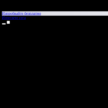
Изпробвайте безплатно
Изтеглете сега
Продукти
Текст в реч
Приложения за iPhone и iPad
Приложение за Android
Разширение за Chrome
Разширение за Edge
Уеб приложение
Приложение за Mac
Приложение за Windows