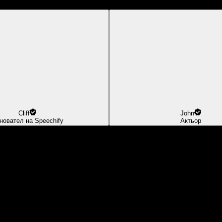
Cliff
John
новател на Speechify
Актьор