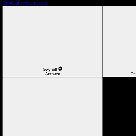
Пробвайте безплатно
Gwyneth
Актриса
Ос