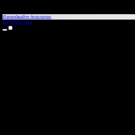
Изпробвайте безплатно
Изтеглете сега
Продукти
Текст в реч
Приложения за iPhone и iPad
Приложение за Android
Разширение за Chrome
Разширение за Edge
Уеб приложение
Приложение за Mac
Приложение за Windows