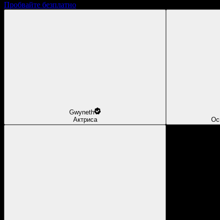
Пробвайте безплатно
Gwyneth
Актриса
Ос