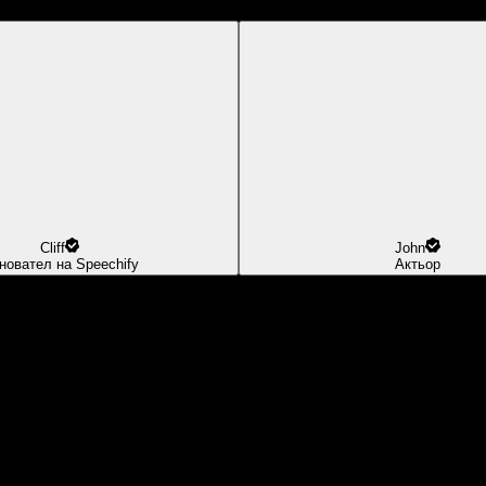
Cliff
John
новател на Speechify
Актьор