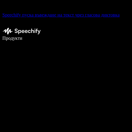
Speechify пуска въвеждане на текст чрез гласова диктовка
Пишете 5× по-бързо с гласово въвеждане
Продукти
Научете повече