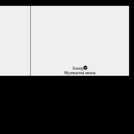
Snoop
Музикална икона