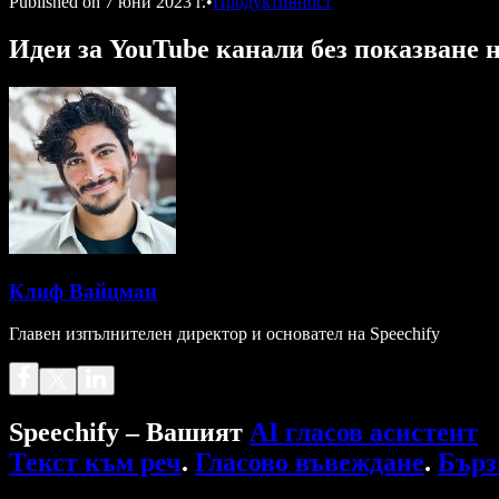
Published on
7 юни 2023 г.
•
Продуктивност
Идеи за YouTube канали без показване 
Клиф Вайцман
Главен изпълнителен директор и основател на Speechify
Speechify – Вашият
AI гласов асистент
Текст към реч
.
Гласово въвеждане
.
Бърз