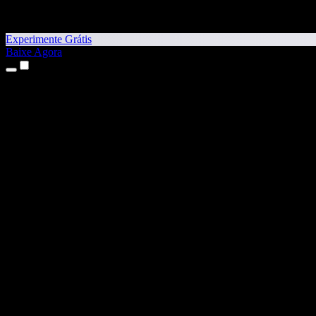
Experimente Grátis
Baixe Agora
Produtos
Texto para Fala
Apps para iPhone e iPad
App para Android
Extensão para Chrome
Extensão para Edge
App Web
App para Mac
App para Windows