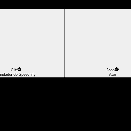
Cliff
John
undador do Speechify
Ator