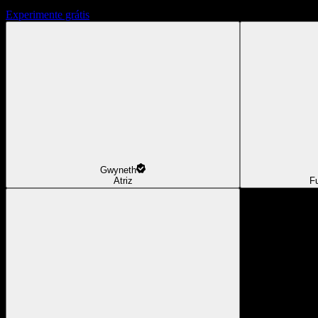
Experimente grátis
Gwyneth
Atriz
F