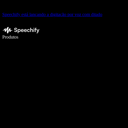
Speechify está lançando a digitação por voz com ditado
Escreva 5× mais rápido com digitação por voz
Produtos
Saiba mais