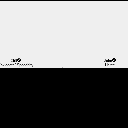
Cliff
John
akladateľ Speechify
Herec