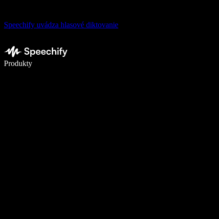
Speechify uvádza hlasové diktovanie
Píšte 5× rýchlejšie pomocou hlasového diktovania
Produkty
Zistiť viac