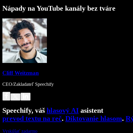
Nápady na YouTube kanály bez tváre
Cliff Weitzman
CEO/Zakladateľ Speechify
Speechify, váš
hlasový AI
asistent
prevod textu na reč
.
Diktovanie hlasom
.
Rý
Vyskúšať zadarmo