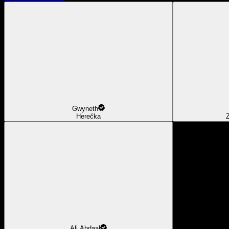
Gwyneth
Herečka
Z
Ali Abdaal