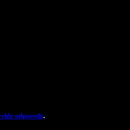
chle odpovede
.