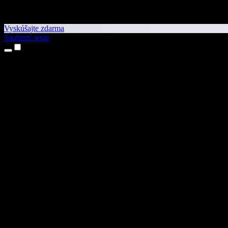
Vyskúšajte zdarma
Stiahnuť teraz
Produkty
Prevod textu na reč
Aplikácie pre iPhone a iPad
Aplikácia pre Android
Rozšírenie pre Chrome
Rozšírenie pre Edge
Webová aplikácia
Aplikácia pre Mac
Aplikácia pre Windows