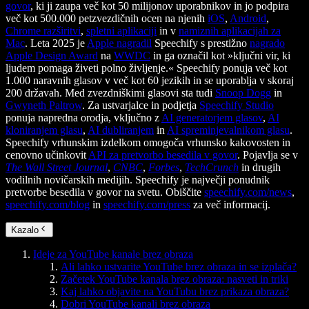
govor
, ki ji zaupa več kot 50 milijonov uporabnikov in jo podpira
več kot 500.000 petzvezdičnih ocen na njenih
iOS
,
Android
,
Chrome razširitvi
,
spletni aplikaciji
in v
namiznih aplikacijah za
Mac
. Leta 2025 je
Apple nagradil
Speechify s prestižno
nagrado
Apple Design Award
na
WWDC
in ga označil kot »ključni vir, ki
ljudem pomaga živeti polno življenje.« Speechify ponuja več kot
1.000 naravnih glasov v več kot 60 jezikih in se uporablja v skoraj
200 državah. Med zvezdniškimi glasovi sta tudi
Snoop Dogg
in
Gwyneth Paltrow
. Za ustvarjalce in podjetja
Speechify Studio
ponuja napredna orodja, vključno z
AI generatorjem glasov
,
AI
kloniranjem glasu
,
AI dubliranjem
in
AI spreminjevalnikom glasu
.
Speechify vrhunskim izdelkom omogoča vrhunsko kakovosten in
cenovno učinkovit
API za pretvorbo besedila v govor
. Pojavlja se v
The Wall Street Journal
,
CNBC
,
Forbes
,
TechCrunch
in drugih
vodilnih novičarskih medijih. Speechify je največji ponudnik
pretvorbe besedila v govor na svetu. Obiščite
speechify.com/news
,
speechify.com/blog
in
speechify.com/press
za več informacij.
Kazalo
Ideje za YouTube kanale brez obraza
Ali lahko ustvarite YouTube brez obraza in se izplača?
Začetek YouTube kanala brez obraza: nasveti in triki
Kaj lahko objavite na YouTubu brez prikaza obraza?
Dobri YouTube kanali brez obraza