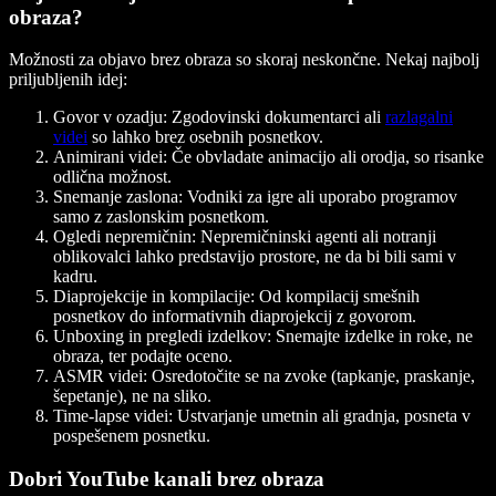
obraza?
Možnosti za objavo brez obraza so skoraj neskončne. Nekaj najbolj
priljubljenih idej:
Govor v ozadju
: Zgodovinski dokumentarci ali
razlagalni
videi
so lahko brez osebnih posnetkov.
Animirani videi
: Če obvladate animacijo ali orodja, so risanke
odlična možnost.
Snemanje zaslona
: Vodniki za igre ali uporabo programov
samo z zaslonskim posnetkom.
Ogledi nepremičnin
: Nepremičninski agenti ali notranji
oblikovalci lahko predstavijo prostore, ne da bi bili sami v
kadru.
Diaprojekcije in kompilacije
: Od kompilacij smešnih
posnetkov do informativnih diaprojekcij z govorom.
Unboxing in pregledi izdelkov
: Snemajte izdelke in roke, ne
obraza, ter podajte oceno.
ASMR videi
: Osredotočite se na zvoke (tapkanje, praskanje,
šepetanje), ne na sliko.
Time-lapse videi
: Ustvarjanje umetnin ali gradnja, posneta v
pospešenem posnetku.
Dobri YouTube kanali brez obraza