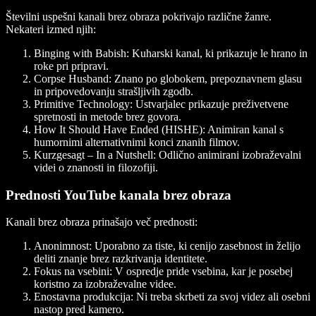
Številni uspešni kanali brez obraza pokrivajo različne žanre.
Nekateri izmed njih:
Binging with Babish
: Kuharski kanal, ki prikazuje le hrano in
roke pri pripravi.
Corpse Husband
: Znano po globokem, prepoznavnem glasu
in pripovedovanju strašljivih zgodb.
Primitive Technology
: Ustvarjalec prikazuje preživetvene
spretnosti in metode brez govora.
How It Should Have Ended (HISHE)
: Animiran kanal s
humornimi alternativnimi konci znanih filmov.
Kurzgesagt – In a Nutshell
: Odlično animirani izobraževalni
videi o znanosti in filozofiji.
Prednosti YouTube kanala brez obraza
Kanali brez obraza prinašajo več prednosti:
Anonimnost
: Uporabno za tiste, ki cenijo zasebnost in želijo
deliti znanje brez razkrivanja identitete.
Fokus na vsebini
: V ospredje pride vsebina, kar je posebej
koristno za izobraževalne videe.
Enostavna produkcija
: Ni treba skrbeti za svoj videz ali osebni
nastop pred kamero.