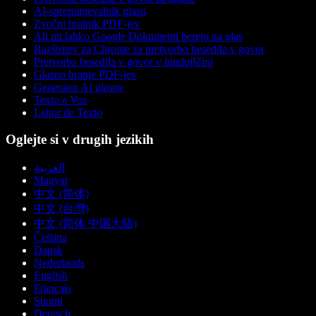
AI-spreminjevalnik glasu
Zvočni bralnik PDF-jev
Ali mi lahko Google Dokumenti berejo na glas
Razširitev za Chrome za pretvorbo besedila v govor
Pretvorba besedila v govor v hindujščini
Glasno branje PDF-jev
Generator AI glasov
Texto a Voz
Leitor de Texto
Oglejte si v drugih jezikih
العربية
Magyar
中文 (简体)
中文 (台灣)
中文 (简体 中国大陆)
Čeština
Dansk
Nederlands
English
Français
Suomi
Deutsch