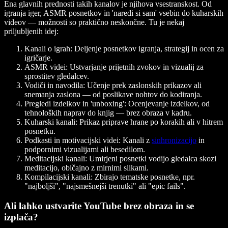
Ena glavnih prednosti takih kanalov je njihova vsestranskost. Od
igranja iger, ASMR posnetkov in 'naredi si sam' vsebin do kuharskih
videov — možnosti so praktično neskončne. Tu je nekaj
priljubljenih idej:
Kanali o igrah
: Deljenje posnetkov igranja, strategij in ocen za
igričarje.
ASMR videi
: Ustvarjanje prijetnih zvokov in vizualij za
sprostitev gledalcev.
Vodiči in navodila
: Učenje prek zaslonskih prikazov ali
snemanja zaslona — od poslikave nohtov do kodiranja.
Pregledi izdelkov in 'unboxing'
: Ocenjevanje izdelkov, od
tehnoloških naprav do knjig — brez obraza v kadru.
Kuharski kanali
: Prikaz priprave hrane po korakih ali v hitrem
posnetku.
Podkasti in motivacijski videi
: Kanali z
sinhronizacijo
in
podpornimi vizualijami ali besedilom.
Meditacijski kanali
: Umirjeni posnetki vodijo gledalca skozi
meditacijo, običajno z mirnimi slikami.
Kompilacijski kanali
: Zbirajo tematske posnetke, npr.
"najboljši", "najsmešnejši trenutki" ali "epic fails".
Ali lahko ustvarite YouTube brez obraza in se
izplača?