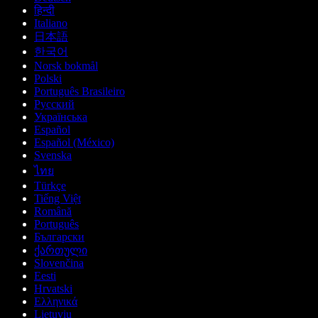
हिन्दी
Italiano
日本語
한국어
Norsk bokmål
Polski
Português Brasileiro
Русский
Українська
Español
Español (México)
Svenska
ไทย
Türkçe
Tiếng Việt
Română
Português
Български
ქართული
Slovenčina
Eesti
Hrvatski
Ελληνικά
Lietuvių