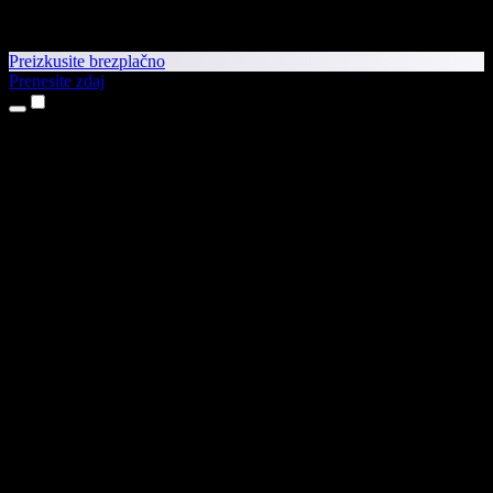
Preizkusite brezplačno
Prenesite zdaj
Izdelki
Pretvorba besedila v govor
Aplikaciji za iPhone in iPad
Aplikacija za Android
Razširitev za Chrome
Razširitev za Edge
Spletna aplikacija
Aplikacija za Mac
Aplikacija za Windows