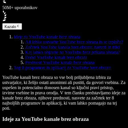
50M+ uporabnikov
Kazalo
Ideje za YouTube kanale brez obraza
Ali lahko ustvarite YouTube brez obraza in se izplača?
Začetek YouTube kanala brez obraza: nasveti in triki
Kaj lahko objavite na YouTubu brez prikaza obraza?
Dobri YouTube kanali brez obraza
Prednosti YouTube kanala brez obraza
Top 8 programov in aplikacij za YouTube brez obraza
YouTube kanali brez obraza so vse bolj priljubljena izbira za
ustvarjalce, ki želijo ostati anonimni ali pustiti, da govori vsebina. Za
uspešen in potencialno donosen kanal so ključni pravi pristop,
izvirne vsebine in prava orodja. V tem članku predstavljamo ideje za
kanale brez obraza, njihove prednosti, nasvete za začetek ter 8
najboljših programov in aplikacij, ki vam lahko pomagajo na tej
poti.
Ideje za YouTube kanale brez obraza