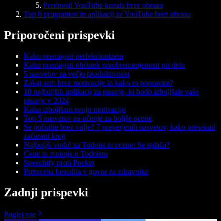
Prednosti YouTube kanala brez obraza
Top 8 programov in aplikacij za YouTube brez obraza
Priporočeni prispevki
Kako premagati perfekcionizem
Kako premagati občutek preobremenjenosti pri delu
5 nasvetov za večjo produktivnost
Zakaj sem brez motivacije in kako to popravim?
10 najboljših aplikacij za pisanje, ki bodo izboljšale vaše
pisanje v 2024
Kako izboljšam svojo motivacijo
Top 5 nasvetov za učenje za boljše ocene
Se počutite brez volje? 7 preverjenih nasvetov, kako presekati
začarani krog
Najboljši vodič za Todoist in ocene: Se splača?
Cene in mnenja o Todoistu
Speechify proti Pocket
Pretvorba besedila v govor za zdravnike
Zadnji prispevki
Poglej vse