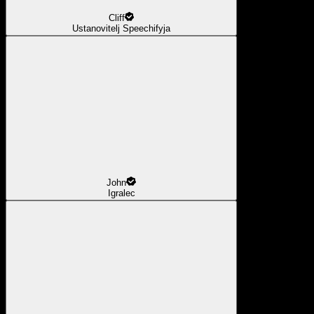
Cliff
Ustanovitelj Speechifyja
John
Igralec