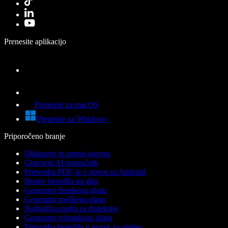
Prenesite aplikacijo
Prenesite za macOS
Prenesite za Windows
Priporočeno branje
Diktiranje in prepis govora
Glasovni AI-pomočnik
Pretvorba PDF-ja v govor za Android
Branje besedila na glas
Generator ženskega glasu
Generator moškega glasu
Najboljša orodja za disleksijo
Generator robotskega glasu
Pretvorba besedila v govor za anime