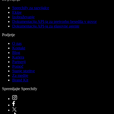
Speechify za razvijalce
Ekipe
Izobraževanje
Dokumentacija API-ja za pretvorbo besedila v govor
Dokumentacija API-ja za glasovne agente
Podjetje
O nas
Kontakt
Blog
Kariera
Partnerji
Pomoč
Stanje storitve
Za medije
Brand Kit
Spremljajte Speechify