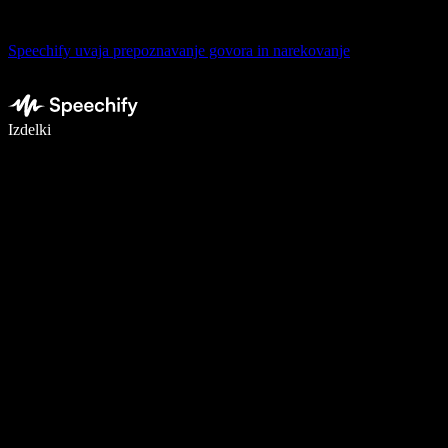
Speechify uvaja prepoznavanje govora in narekovanje
Pišite 5× hitreje z narekovanjem
Izdelki
Več o tem