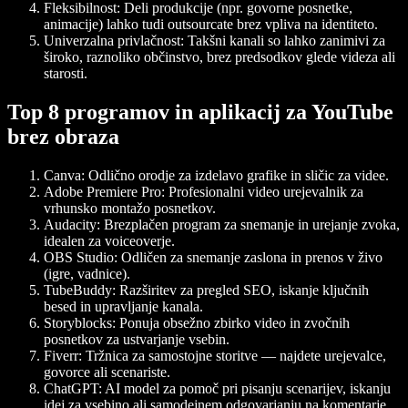
Fleksibilnost
: Deli produkcije (npr. govorne posnetke,
animacije) lahko tudi outsourcate brez vpliva na identiteto.
Univerzalna privlačnost
: Takšni kanali so lahko zanimivi za
široko, raznoliko občinstvo, brez predsodkov glede videza ali
starosti.
Top 8 programov in aplikacij za YouTube
brez obraza
Canva
: Odlično orodje za izdelavo grafike in sličic za videe.
Adobe Premiere Pro
: Profesionalni video urejevalnik za
vrhunsko montažo posnetkov.
Audacity
: Brezplačen program za snemanje in urejanje zvoka,
idealen za voiceoverje.
OBS Studio
: Odličen za snemanje zaslona in prenos v živo
(igre, vadnice).
TubeBuddy
: Razširitev za pregled SEO, iskanje ključnih
besed in upravljanje kanala.
Storyblocks
: Ponuja obsežno zbirko video in zvočnih
posnetkov za ustvarjanje vsebin.
Fiverr
: Tržnica za samostojne storitve — najdete urejevalce,
govorce ali scenariste.
ChatGPT
: AI model za pomoč pri pisanju scenarijev, iskanju
idej za vsebino ali samodejnem odgovarjanju na komentarje.