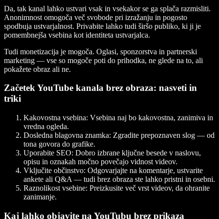
Da, tak kanal lahko ustvari vsak in vsekakor se ga splača razmisliti.
Anonimnost omogoča več svobode pri izražanju in pogosto
spodbuja ustvarjalnost. Privabite lahko tudi širšo publiko, ki ji je
pomembnejša vsebina kot identiteta ustvarjalca.
Tudi monetizacija je mogoča. Oglasi, sponzorstva in partnerski
marketing — vse so mogoče poti do prihodka, ne glede na to, ali
pokažete obraz ali ne.
Začetek YouTube kanala brez obraza: nasveti in
triki
Kakovostna vsebina
: Vsebina naj bo kakovostna, zanimiva in
vredna ogleda.
Dosledna blagovna znamka
: Zgradite prepoznaven slog — od
tona govora do grafike.
Uporabite SEO
: Dobro izbrane ključne besede v naslovu,
opisu in oznakah močno povečajo vidnost videov.
Vključite občinstvo
: Odgovarjajte na komentarje, ustvarite
ankete ali Q&A — tudi brez obraza ste lahko pristni in osebni.
Raznolikost vsebine
: Preizkusite več vrst videov, da ohranite
zanimanje.
Kaj lahko objavite na YouTubu brez prikaza