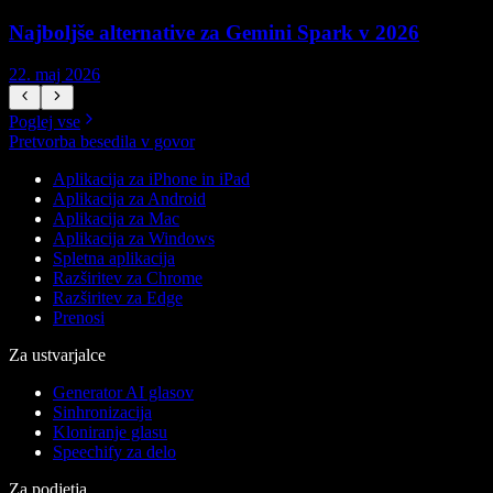
Najboljše alternative za Gemini Spark v 2026
22. maj 2026
1
Poglej vse
Pretvorba besedila v govor
Aplikacija za iPhone in iPad
Aplikacija za Android
Aplikacija za Mac
Aplikacija za Windows
Spletna aplikacija
Razširitev za Chrome
Razširitev za Edge
Prenosi
Za ustvarjalce
Generator AI glasov
Sinhronizacija
Kloniranje glasu
Speechify za delo
Za podjetja