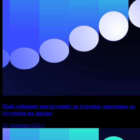
Най-добрият инструмент за гласова диктовка за
студенти по право
22 декември 2025 г.