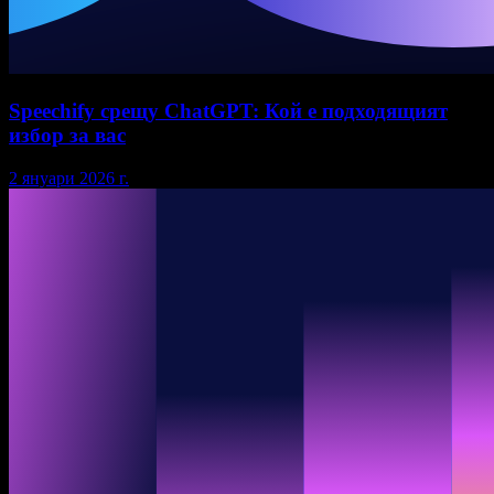
Speechify срещу ChatGPT: Кой е подходящият
избор за вас
2 януари 2026 г.