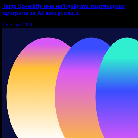
Защо Speechify има най-добрата партньорска
програма за AI инструменти
1 януари 2026 г.