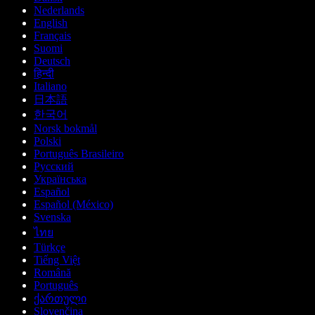
Nederlands
English
Français
Suomi
Deutsch
हिन्दी
Italiano
日本語
한국어
Norsk bokmål
Polski
Português Brasileiro
Русский
Українська
Español
Español (México)
Svenska
ไทย
Türkçe
Tiếng Việt
Română
Português
ქართული
Slovenčina