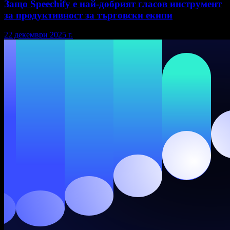
Защо Speechify е най-добрият гласов инструмент
за продуктивност за търговски екипи
22 декември 2025 г.