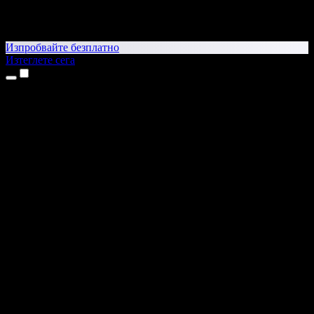
Изпробвайте безплатно
Изтеглете сега
Продукти
Текст в реч
Приложения за iPhone и iPad
Приложение за Android
Разширение за Chrome
Разширение за Edge
Уеб приложение
Приложение за Mac
Приложение за Windows