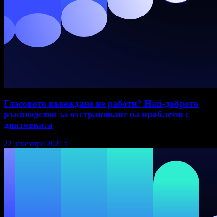
Гласовото въвеждане не работи? Най-доброто
ръководство за отстраняване на проблеми с
диктовката
22 декември 2025 г.