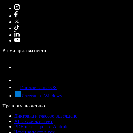
Вземи приложението
Изтегли за macOS
Изтегли за Windows
Препоръчано четиво
Диктовка и гласово въвеждане
AI гласов асистент
PDF текст в реч за Android
Четец за текст в реч