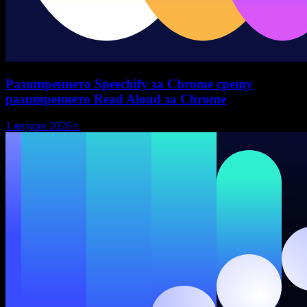
Разширението Speechify за Chrome срещу
разширението Read Aloud за Chrome
1 януари 2026 г.