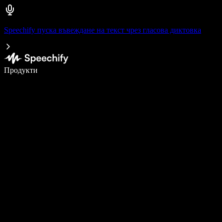
Speechify пуска въвеждане на текст чрез гласова диктовка
Пишете 5× по-бързо с гласово въвеждане
Продукти
Научете повече