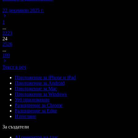
22 декември 2025 г.
1
...
22
23
24
25
26
...
189
Текст в реч
Приложение за iPhone и iPad
Приложение за Android
Приложение за Mac
Приложение за Windows
Уеб приложение
Разширение за Chrome
Разширение за Edge
Изтегляне
За създатели
AI генератор на глас