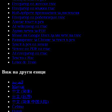
Генератор на женски глас
Генератор на мъжки глас
Най-добрите приложения за дислексия
Генератор на роботизиран глас
Аниме текст в реч
AI чейнджър на глас
Аудио четец за PDF
Може ли Google Docs да ми чете на глас
Разширение за Chrome за текст в реч
Текст в реч на хинди
Четене на PDF на глас
AI генератор на глас
Тексто а Вос
Leitor de Texto
Виж на други езици
العربية
Magyar
中文 (简体)
中文 (台灣)
中文 (简体 中国大陆)
Čeština
Dansk