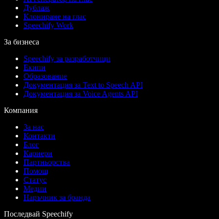
Дублаж
Клониране на глас
Speechify Work
За бизнеса
Speechify за разработчици
Екипи
Образование
Документация за Text to Speech API
Документация за Voice Agents API
Компания
За нас
Контакти
Блог
Кариери
Партньорства
Помощ
Статус
Медии
Наръчник за бранда
Последвай Speechify