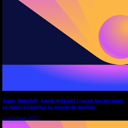
Защо Speechify е най-добрият гласов инструмент
за продуктивност за екипи по подбор
23 декември 2025 г.