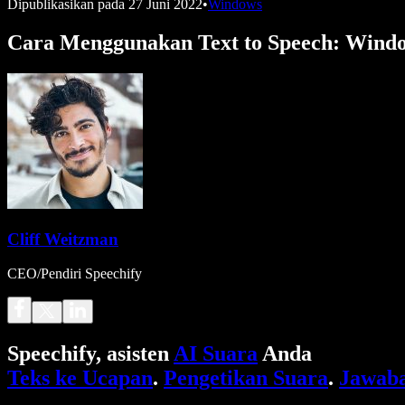
Dipublikasikan pada
27 Juni 2022
•
Windows
Cara Menggunakan Text to Speech: Wind
Cliff Weitzman
CEO/Pendiri Speechify
Speechify, asisten
AI Suara
Anda
Teks ke Ucapan
.
Pengetikan Suara
.
Jawaba