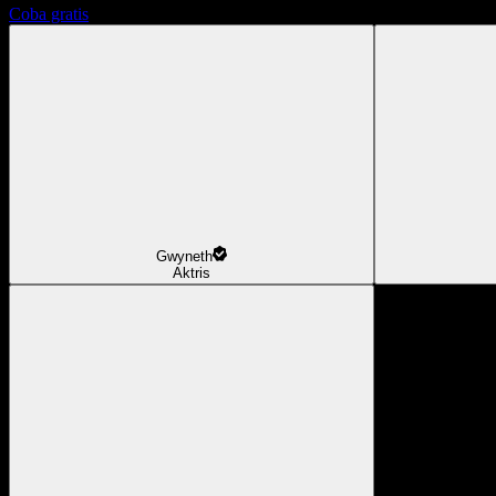
Coba gratis
Gwyneth
Aktris