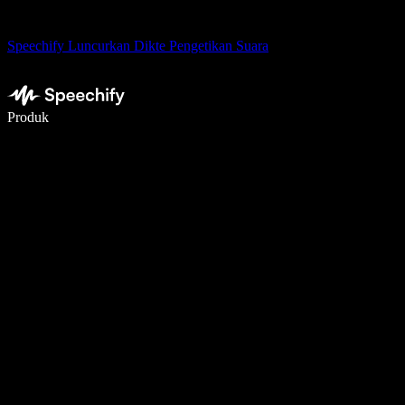
Speechify Luncurkan Dikte Pengetikan Suara
Menulis 5× lebih cepat dengan dikte suara
Produk
Pelajari lebih lanjut