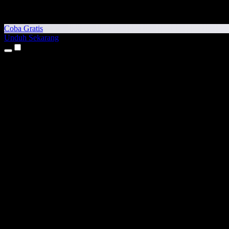
Coba Gratis
Unduh Sekarang
Produk
Teks ke Suara
Aplikasi iPhone & iPad
Aplikasi Android
Ekstensi Chrome
Ekstensi Edge
Aplikasi Web
Aplikasi Mac
Aplikasi Windows