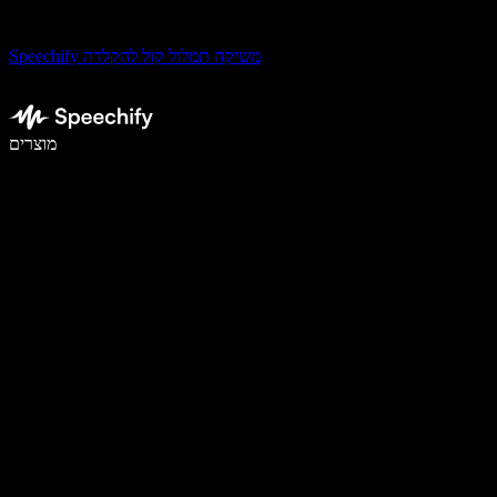
Speechify משיקה תמלול קול להקלדה
לכתוב פי 5 מהר יותר עם הכתבה קולית
מוצרים
למידע נוסף