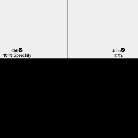
Cliff
John
שחקן
מייסד Speechify