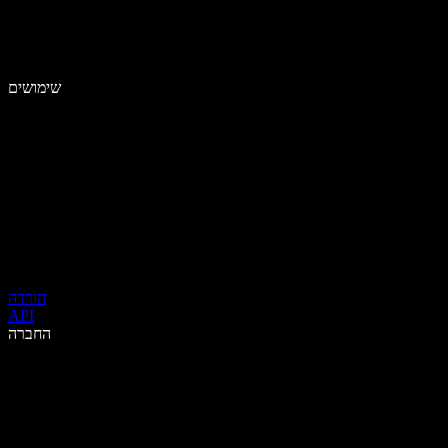
שימושים
הורדה
API
החברה