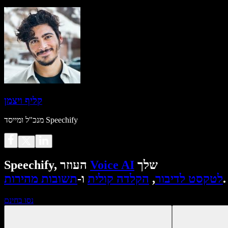
קליף ויצמן
מנכ"ל ומייסד Speechify
שלך
Voice AI
Speechify, העוזר
.
לטקסט לדיבור
,
הקלדה קולית
ו-
תשובות מהירות
נסו בחינם