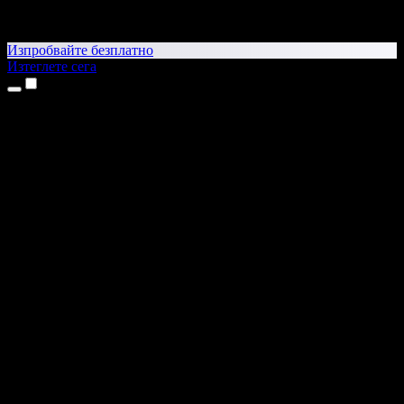
Изпробвайте безплатно
Изтеглете сега
Продукти
Текст в реч
Приложения за iPhone и iPad
Приложение за Android
Разширение за Chrome
Разширение за Edge
Уеб приложение
Приложение за Mac
Приложение за Windows