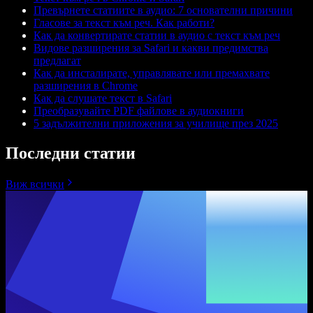
Превърнете статиите в аудио: 7 основателни причини
Гласове за текст към реч. Как работи?
Как да конвертирате статии в аудио с текст към реч
Видове разширения за Safari и какви предимства
предлагат
Как да инсталирате, управлявате или премахвате
разширения в Chrome
Как да слушате текст в Safari
Преобразувайте PDF файлове в аудиокниги
5 задължителни приложения за училище през 2025
Последни статии
Виж всички