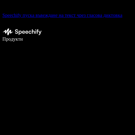
Speechify пуска въвеждане на текст чрез гласова диктовка
Пишете 5× по-бързо с гласово въвеждане
Продукти
Научете повече