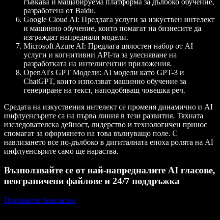
гъвкава и мащабируема платформа за дълбоко обучение,
разработена от Baidu.
Google Cloud AI
: Предлага услуги за изкуствен интелект
и машинно обучение, които помагат на бизнесите да
изграждат напреднали модели.
Microsoft Azure AI
: Предлага цялостен набор от AI
услуги и когнитивни API-та за улесняване на
разработката на интелигентни приложения.
OpenAI's GPT Модели
: AI модели като GPT-3 и
ChatGPT, които използват машинно обучение за
генериране на текст, наподобяващ човешка реч.
Средата на изкуствения интелект се променя динамично и AI
инфлуенсърите са на първа линия в тези развития. Тяхната
изследователска дейност, лидерство и технологичен принос
спомагат за оформянето на това вълнуващо поле. С
навлизането все по-дълбоко в дигиталната епоха ролята на AI
инфлуенсърите само ще нараства.
Възползвайте се от най-напредналите AI гласове,
неограничени файлове и 24/7 поддръжка
Пробвайте безплатно