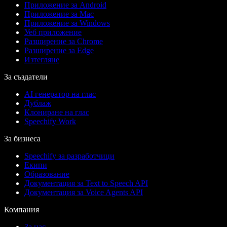
Приложение за Android
Приложение за Mac
Приложение за Windows
Уеб приложение
Разширение за Chrome
Разширение за Edge
Изтегляне
За създатели
AI генератор на глас
Дублаж
Клониране на глас
Speechify Work
За бизнеса
Speechify за разработчици
Екипи
Образование
Документация за Text to Speech API
Документация за Voice Agents API
Компания
За нас