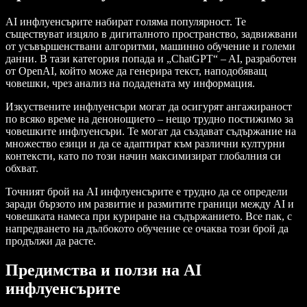
AI инфлуенсърите набират голяма популярност. Те
съществуват изцяло в дигиталното пространство, задвижвани
от усъвършенствани алгоритми, машинно обучение и големи
данни. В тази категория попада и „ChatGPT“ – AI, разработен
от OpenAI, който може да генерира текст, наподобяващ
човешки, чрез анализ на подадената му информация.
Изкуствените инфлуенсъри могат да осигурят ангажираност
по всяко време на денонощието – нещо трудно постижимо за
човешките инфлуенсъри. Те могат да създават съдържание на
множество езици и да се адаптират към различни културни
контексти, като по този начин максимизират глобалния си
обхват.
Точният брой на AI инфлуенсърите е трудно да се определи
заради бързото им развитие и размитите граници между AI и
човешката намеса при куриране на съдържанието. Все пак, с
напредването на дълбокото обучение се очаква този брой да
продължи да расте.
Предимства и ползи на AI
инфлуенсърите