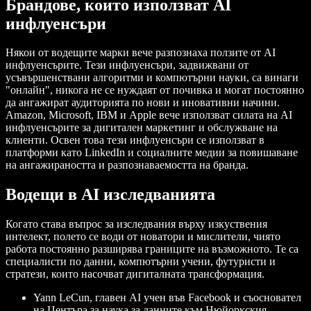
Брандове, които използват AI
инфлуенсъри
Някои от водещите марки вече разпознаха ползите от AI
инфлуенсърите. Тези инфлуенсъри, задвижвани от
усъвършенствани алгоритми и компютърни науки, са винаги
"онлайн", никога не се нуждаят от почивка и могат постоянно
да ангажират аудиторията по нови и иновативни начини.
Amazon, Microsoft, IBM и Apple вече използват силата на AI
инфлуенсърите за дигитален маркетинг и обслужване на
клиенти. Освен това тези инфлуенсъри се използват в
платформи като LinkedIn и социалните медии за повишаване
на ангажираността и разпознаваемостта на бранда.
Водещи в AI изследванията
Когато става въпрос за изследвания върху изкуствения
интелект, полето се води от новатори и мислители, чиято
работа постоянно разширява границите на възможното. Те са
специалисти по данни, компютърни учени, футуристи и
стратези, които насочват дигиталната трансформация.
Yann LeCun
, главен AI учен във Facebook и съосновател
на Центъра за наука за данните към Нюйоркския