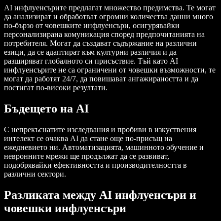
AI инфлуенсърите предлагат множество предимства. Те могат
да анализират и обработват огромни количества данни много
по-бързо от човешките инфлуенсъри, осигурявайки
персонализирана комуникация според предпочитанията на
потребителя. Могат да създават съдържание на различни
езици, да се адаптират към културни различия и да
разширяват глобалното си присъствие. Тъй като AI
инфлуенсърите не са ограничени от човешки възможности, те
могат да работят 24/7, да повишават ангажираността и да
постигат по-високи резултати.
Бъдещето на AI
С непрекъснатите изследвания и пробиви в изкуствения
интелект се очаква AI да стане още по-присъщ на
ежедневието ни. Автоматизацията, машинното обучение и
невронните мрежи ще продължат да се развиват,
подобрявайки ефективността и производителността в
различни сектори.
Разликата между AI инфлуенсъри и
човешки инфлуенсъри