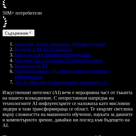
50M+ потребители
Съдържание
Брандове, които използват AI инфлуенсъри
Водещи в AI изследванията
Ерата на изкуствените инфлуенсъри
Предимства и ползи на AI инфлуенсърите
Бъдещето на AI
Разликата между AI инфлуенсъри и човешки
инфлуенсъри
Топ 8 софтуера и приложения, свързани с AI
Изкуственият интелект (AI) вече е неразривна част от тъканта
на нашето всекидневие. С непрестанния напредък на
технологиите AI инфлуенсърите се наложиха като мисловни
лидери в тази трансформираща се област. Те хвърлят светлина
върху сложността на машинното обучение, науката за данните
и компютърното зрение, давайки ни поглед към бъдещето на
AI.