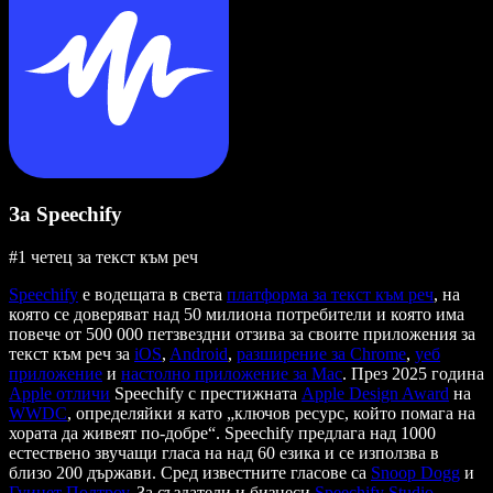
За Speechify
#1 четец за текст към реч
Speechify
е водещата в света
платформа за текст към реч
, на
която се доверяват над 50 милиона потребители и която има
повече от 500 000 петзвездни отзива за своите приложения за
текст към реч за
iOS
,
Android
,
разширение за Chrome
,
уеб
приложение
и
настолно приложение за Mac
. През 2025 година
Apple отличи
Speechify с престижната
Apple Design Award
на
WWDC
, определяйки я като „ключов ресурс, който помага на
хората да живеят по-добре“. Speechify предлага над 1000
естествено звучащи гласа на над 60 езика и се използва в
близо 200 държави. Сред известните гласове са
Snoop Dogg
и
Гуинет Полтроу
. За създатели и бизнеси
Speechify Studio