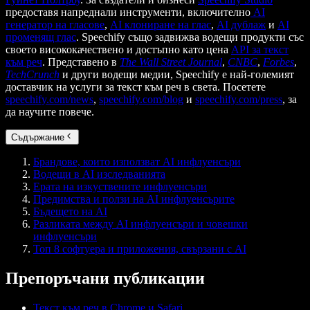
предоставя напреднали инструменти, включително
AI
генератор на гласове
,
AI клониране на глас
,
AI дублаж
и
AI
променящ глас
. Speechify също задвижва водещи продукти със
своето висококачествено и достъпно като цена
API за текст
към реч
. Представено в
The Wall Street Journal
,
CNBC
,
Forbes
,
TechCrunch
и други водещи медии, Speechify е най-големият
доставчик на услуги за текст към реч в света. Посетете
speechify.com/news
,
speechify.com/blog
и
speechify.com/press
, за
да научите повече.
Съдържание
Брандове, които използват AI инфлуенсъри
Водещи в AI изследванията
Ерата на изкуствените инфлуенсъри
Предимства и ползи на AI инфлуенсърите
Бъдещето на AI
Разликата между AI инфлуенсъри и човешки
инфлуенсъри
Топ 8 софтуера и приложения, свързани с AI
Препоръчани публикации
Текст към реч в Chrome и Safari