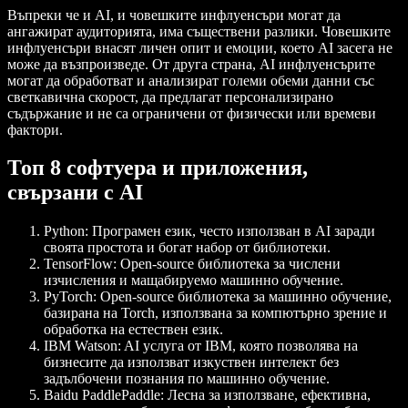
Въпреки че и AI, и човешките инфлуенсъри могат да
ангажират аудиторията, има съществени разлики. Човешките
инфлуенсъри внасят личен опит и емоции, което AI засега не
може да възпроизведе. От друга страна, AI инфлуенсърите
могат да обработват и анализират големи обеми данни със
светкавична скорост, да предлагат персонализирано
съдържание и не са ограничени от физически или времеви
фактори.
Топ 8 софтуера и приложения,
свързани с AI
Python
: Програмен език, често използван в AI заради
своята простота и богат набор от библиотеки.
TensorFlow
: Open-source библиотека за числени
изчисления и мащабируемо машинно обучение.
PyTorch
: Open-source библиотека за машинно обучение,
базирана на Torch, използвана за компютърно зрение и
обработка на естествен език.
IBM Watson
: AI услуга от IBM, която позволява на
бизнесите да използват изкуствен интелект без
задълбочени познания по машинно обучение.
Baidu PaddlePaddle
: Лесна за използване, ефективна,