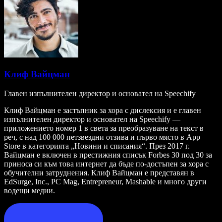
Клиф Вайцман
Главен изпълнителен директор и основател на Speechify
Клиф Вайцман е застъпник за хора с дислексия и е главен
изпълнителен директор и основател на Speechify —
приложението номер 1 в света за преобразуване на текст в
реч, с над 100 000 петзвездни отзива и първо място в App
Store в категорията „Новини и списания“. През 2017 г.
Вайцман е включен в престижния списък Forbes 30 под 30 за
приноса си към това интернет да бъде по-достъпен за хора с
обучителни затруднения. Клиф Вайцман е представян в
EdSurge, Inc., PC Mag, Entrepreneur, Mashable и много други
водещи медии.