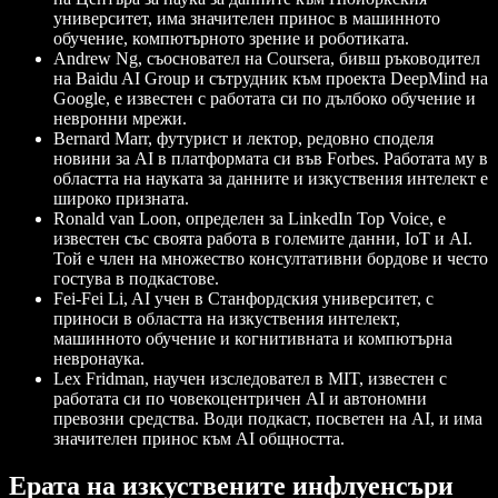
университет, има значителен принос в машинното
обучение, компютърното зрение и роботиката.
Andrew Ng
, съосновател на Coursera, бивш ръководител
на Baidu AI Group и сътрудник към проекта DeepMind на
Google, е известен с работата си по дълбоко обучение и
невронни мрежи.
Bernard Marr
, футурист и лектор, редовно споделя
новини за AI в платформата си във Forbes. Работата му в
областта на науката за данните и изкуствения интелект е
широко призната.
Ronald van Loon
, определен за LinkedIn Top Voice, е
известен със своята работа в големите данни, IoT и AI.
Той е член на множество консултативни бордове и често
гостува в подкастове.
Fei-Fei Li
, AI учен в Станфордския университет, с
приноси в областта на изкуствения интелект,
машинното обучение и когнитивната и компютърна
невронаука.
Lex Fridman
, научен изследовател в MIT, известен с
работата си по човекоцентричен AI и автономни
превозни средства. Води подкаст, посветен на AI, и има
значителен принос към AI общността.
Ерата на изкуствените инфлуенсъри