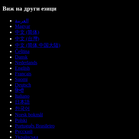
Виж на други езици
العربية
Magyar
中文 (简体)
中文 (台灣)
中文 (简体 中国大陆)
Čeština
Dansk
Nederlands
English
Français
Suomi
Deutsch
हिन्दी
Italiano
日本語
한국어
Norsk bokmål
Polski
Português Brasileiro
Русский
Українська