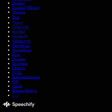
Español
Español (México)
Svenska
ไทย
Türkçe
Tiếng Việt
Română
Português
ქართული
Slovenčina
Slovenščina
Eesti
Hrvatski
Ελληνικά
Lietuvių
עברית
Bahasa Indonesia
বাংলা
Català
Bahasa Melayu
اردو