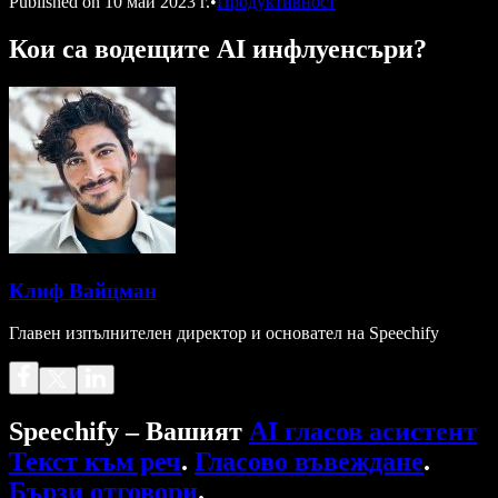
Published on
10 май 2023 г.
•
Продуктивност
Кои са водещите AI инфлуенсъри?
Клиф Вайцман
Главен изпълнителен директор и основател на Speechify
Speechify – Вашият
AI гласов асистент
Текст към реч
.
Гласово въвеждане
.
Бързи отговори
.