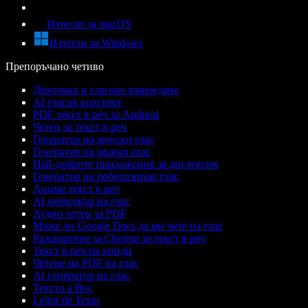
Изтегли за macOS
Изтегли за Windows
Препоръчано четиво
Диктовка и гласово въвеждане
AI гласов асистент
PDF текст в реч за Android
Четец за текст в реч
Генератор на женски глас
Генератор на мъжки глас
Най-добрите приложения за дислексия
Генератор на роботизиран глас
Аниме текст в реч
AI чейнджър на глас
Аудио четец за PDF
Може ли Google Docs да ми чете на глас
Разширение за Chrome за текст в реч
Текст в реч на хинди
Четене на PDF на глас
AI генератор на глас
Тексто а Вос
Leitor de Texto