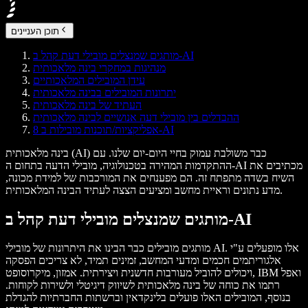
תוכן העניינים
מותגים שמנצלים מובילי דעת קהל ב-AI
מנהיגות במחקרי בינה מלאכותית
עידן המובילים המלאכותיים
יתרונות המובילים בבינה מלאכותית
העתיד של בינה מלאכותית
ההבדלים בין מובילי דעה אנושיים לבינה מלאכותית
8 אפליקציות/תוכנות מובילות ב-AI
בינה מלאכותית (AI) כבר משולבת עמוק בחיי היום-יום שלנו. עם
ההתקדמות המהירה בטכנולוגיה, מובילי הדעה בתחום ה-AI מכתיבים את
השיח בשדה מתפתח זה. הם מפענחים את המורכבות של למידת מכונה,
מדע נתונים וראיית מחשב ומציעים הצצה לעתיד הבינה המלאכותית.
מותגים שמנצלים מובילי דעת קהל ב-AI
מותגים מובילים כבר הבינו את היתרונות של מובילי AI. אלו מופעלים ע"י
אלגוריתמים חכמים ומדעי המחשב, זמינים תמיד, לא צריכים הפסקה
ויכולים להוביל מעורבות חדשנית ויצירתית. אמזון, מיקרוסופט, IBM ואפל
רתמו את כוחה של בינה מלאכותית לשיווק דיגיטלי ולשירות לקוחות.
בנוסף, המובילים האלו פועלים בלינקדאין וברשתות החברתיות להגדלת