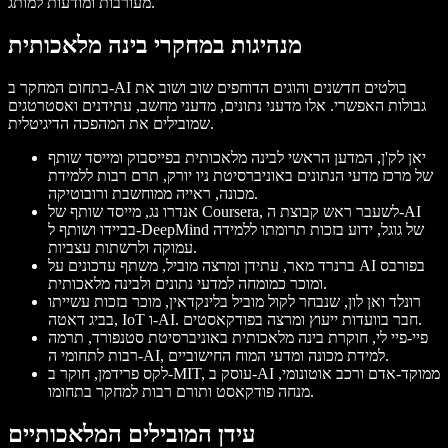
מעורבות ומודעות למותג.
מנהיגות במחקרי בינה מלאכותית
בתחום המחקר ב-AI בולטים חדשנים והוגים הדוחפים שוב ושוב את
גבולות האפשרי. אלו מדעני נתונים, מדעני מחשב, עתידנים ואסטרטגים
שמובילים את המהפכה הדיגיטלית.
יאן לק'ן
, המדען הראשי לבינה מלאכותית בפייסבוק ומייסד שותף
של מרכז מדעי הנתונים באוניברסיטת ניו יורק, תרם רבות ללמידת
מכונה, ראייה ממוחשבת ורובוטיקה.
אנדרו נג
, מייסד שותף של Coursera, לשעבר ראש קבוצת ה-AI
בביידו ושותף ל-DeepMind של גוגל, ידוע בזכות תרומתו ללמידה
עמוקה ולרשתות עצביות.
ברנרד מאר
, עתידן ומרצה מוביל, משתף עדכונים על AI בפורבס
ומוכר כמומחה למדעי נתונים ולבינה מלאכותית.
רונלד ואן לון
, שנבחר לקול מוביל בלינקדאין, מוכר בזכות עשייתו
בביג דאטה, IoT ו-AI. חבר בוועדות ייעוץ ומרצה בפודקאסטים.
פיי-פיי לי
, חוקרת בינה מלאכותית באוניברסיטת סטנפורד, תרמה
רבות לתחומי ה-AI, למידת מכונה ומדעי המוח החישוביים.
לקס פרידמן
, חוקר ב-MIT, עוסק ב-AI ממוקד-אדם ורכב אוטונומי,
מנחה פודקאסט ותורם רבות למחקר בתחומו.
עידן המובילים המלאכותיים