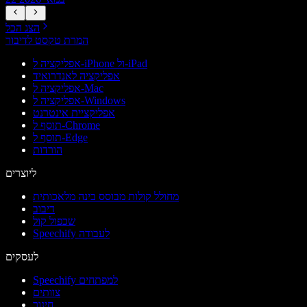
הצג הכל
המרת טקסט לדיבור
אפליקציה ל-iPhone ול-iPad
אפליקציה לאנדרואיד
אפליקציה ל-Mac
אפליקציה ל-Windows
אפליקציית אינטרנט
תוסף ל-Chrome
תוסף ל-Edge
הורדות
ליוצרים
מחולל קולות מבוסס בינה מלאכותית
דיבוב
שכפול קול
Speechify לעבודה
לעסקים
Speechify למפתחים
צוותים
חינוך