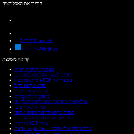
הורידו את האפליקציה
להורדה ל-macOS
להורדה ל-Windows
קריאה מומלצת
הכתבה והקלדה קולית
עוזר קולי מבוסס בינה מלאכותית
המרת טקסט ל-PDF באנדרואיד
קורא טקסט בקול
מחולל קולות נשיים
מחולל קולות גבריים
אפליקציות הקריאה המובילות לדיסלקציה
מחולל קול רובוטי
המרת טקסט לדיבור בסגנון אנימה
מחליף קול מבוסס בינה מלאכותית
הקראת PDF בקול
האם Google Docs יכול להקריא לי טקסט?
תוסף Chrome להמרת טקסט לדיבור