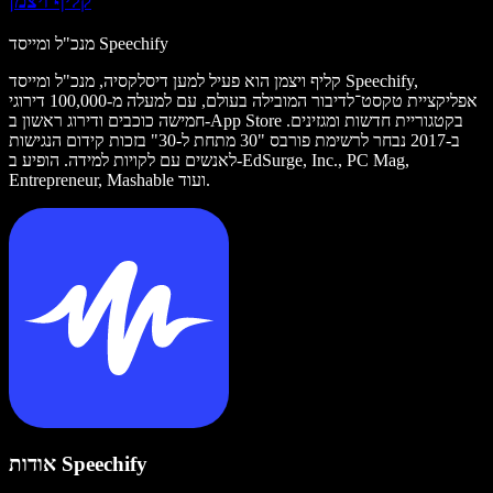
קליף ויצמן
מנכ"ל ומייסד Speechify
קליף ויצמן הוא פעיל למען דיסלקסיה, מנכ"ל ומייסד Speechify,
אפליקציית טקסט־לדיבור המובילה בעולם, עם למעלה מ-100,000 דירוגי
חמישה כוכבים ודירוג ראשון ב-App Store בקטגוריית חדשות ומגזינים.
ב-2017 נבחר לרשימת פורבס "30 מתחת ל-30" בזכות קידום הנגישות
לאנשים עם לקויות למידה. הופיע ב-EdSurge, Inc., PC Mag,
Entrepreneur, Mashable ועוד.
אודות Speechify