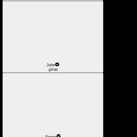
John
שחקן
Snoop