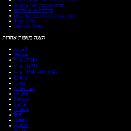
המרת טקסט לדיבור בהינדית
הקראת PDF בקול רם
מחולל קולות מבוסס בינה מלאכותית
Texto a Voz
Leitor de Texto
הצגה בשפות אחרות
العربية
Magyar
中文 (简体)
中文 (台灣)
中文 (简体 中国大陆)
Čeština
Dansk
Nederlands
English
Français
Suomi
Deutsch
हिन्दी
Italiano
日本語