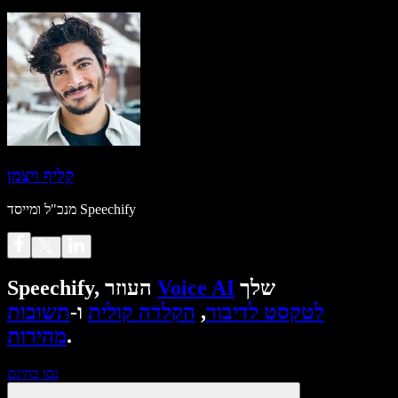
קליף ויצמן
מנכ"ל ומייסד Speechify
שלך
Voice AI
Speechify, העוזר
לטקסט לדיבור
,
הקלדה קולית
ו-
תשובות
.
מהירות
נסו בחינם