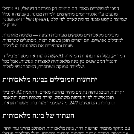
מובילי AI הפכו לפופולריים מאוד. הם קיימים רק במרחב הדיגיטלי,
מונעים ע"י אלגוריתמים מתקדמים ולמידת מכונה. בקבוצה זו נכלל
"ChatGPT" של OpenAI, שמייצר טקסט טבעי בדומה לאדם לפי קלט
שהוזן לו.
מובילים מלאכותיים מספקים מעורבות רציפה — משימה מאתגרת
למובילים אנושיים. הם יוצרים תוכן בשפות רבות, מסתגלים לתרבויות
שונות ומרחיבים את השפעתם הגלובלית.
קשה לדעת את מספר מובילי ה-AI המדויק, בשל ההתפתחות המהירה
והגבול המטושטש בין בינה מלאכותית לאוצרות אנושית. אבל ככל
שלמידה עמוקה משתפרת, המספר צפוי לעלות.
יתרונות המובילים בבינה מלאכותית
למובילי AI יתרונות רבים: ניתוח נתונים מהיר בהרבה מאדם, התאמת
תוכן אישית לפי העדפות משתמש, יצירה בשפות רבות והתאמה
תרבותית. הם זמינים 24/7, מה שמגביר מעורבות ומשפר תוצאות.
העתיד של בינה מלאכותית
עם מחקר מתמיד ופריצות דרך, בינה מלאכותית תשתלב בחיינו עוד יותר.
אוטומציה, למידת מכונה ורשתות עצביות יתפתחו, ייעלו תהליכים ויגדילו