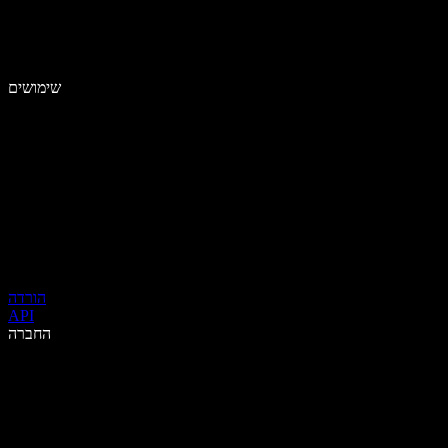
שימושים
הורדה
API
החברה