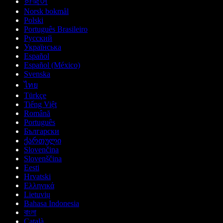
한국어
Norsk bokmål
Polski
Português Brasileiro
Русский
Українська
Español
Español (México)
Svenska
ไทย
Türkçe
Tiếng Việt
Română
Português
Български
ქართული
Slovenčina
Slovenščina
Eesti
Hrvatski
Ελληνικά
Lietuvių
Bahasa Indonesia
বাংলা
Català