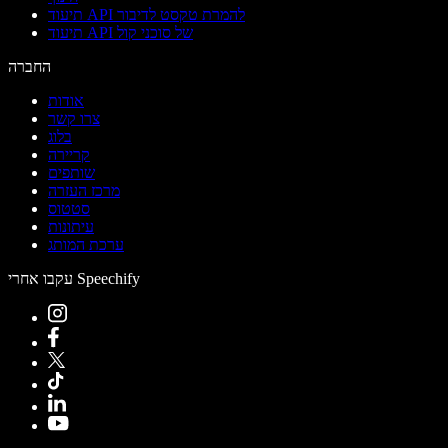
תיעוד API להמרת טקסט לדיבור
תיעוד API של סוכני קול
החברה
אודות
צרו קשר
בלוג
קריירה
שותפים
מרכז העזרה
סטטוס
עיתונות
ערכת המותג
עקבו אחרי Speechify