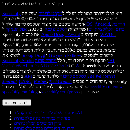
הקורא הטוב בעולם לטקסט לדיבור
היא הפלטפורמה המובילה בעולם ל
טקסט לדיבור
, שנשענת
Speechify
על למעלה מ-50 מיליון משתמשים ומגובה ביותר מ-500,000 ביקורות
הרחבת
,
Android
,
iOS
חמישה כוכבים על מוצרי הטקסט לדיבור שלה ל-
כרום
,
אפליקציית ווב
ואפליקציית
דסקטופ למק
. ב-2025,
אפל העניקה
ל-
,
WWDC
היוקרתי ב-
Apple Design Award
Speechify את פרס ה-
ותיארה אותה כ"משאב חיוני שעוזר לאנשים לחיות את חייהם."
Speechify מציעה יותר מ-1,000 קולות טבעיים ביותר מ-60 שפות,
ונמצאת בשימוש כמעט ב-200 מדינות. בין קולות הסלבריטאים ניתן
. ליוצרים ולעסקים,
Gwyneth Paltrow
ו-
Snoop Dogg
למצוא את
,
מחולל קולות AI
מספקת כלים מתקדמים, כולל
Speechify Studio
. Speechify גם מספקת
מחליף קולות AI
וגם
דיבוב AI
,
שיבוטי קול AI
יכולות טקסט לדיבור מתקדמות, איכותיות ומשתלמות למוצרים מובילים
The Wall Street
שלה. הופיעה ב-
API לטקסט לדיבור
באמצעות ה-
וגופי חדשות נוספים, Speechify
TechCrunch
,
Forbes
,
CNBC
,
Journal
,
speechify.com/news
היא ספקית טקסט לדיבור הגדולה בעולם. בקרו ב-
למידע נוסף.
speechify.com/press
ו-
speechify.com/blog
תוכן העניינים
מותגים שמנצלים מובילי דעת קהל ב-AI
מנהיגות במחקרי בינה מלאכותית
עידן המובילים המלאכותיים
יתרונות המובילים בבינה מלאכותית