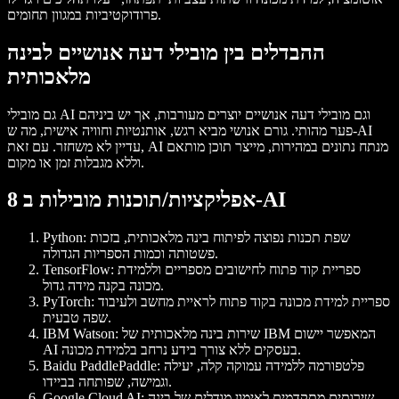
פרודוקטיביות במגוון תחומים.
ההבדלים בין מובילי דעה אנושיים לבינה
מלאכותית
גם מובילי AI וגם מובילי דעה אנושיים יוצרים מעורבות, אך יש ביניהם
פער מהותי. גורם אנושי מביא רגש, אותנטיות וחוויה אישית, מה ש-AI
עדיין לא משחזר. עם זאת, AI מנתח נתונים במהירות, מייצר תוכן מותאם
וללא מגבלות זמן או מקום.
8 אפליקציות/תוכנות מובילות ב-AI
: שפת תכנות נפוצה לפיתוח בינה מלאכותית, בזכות
Python
פשטותה וכמות הספריות הגדולה.
: ספריית קוד פתוח לחישובים מספריים וללמידת
TensorFlow
מכונה בקנה מידה גדול.
: ספריית למידת מכונה בקוד פתוח לראיית מחשב ולעיבוד
PyTorch
שפה טבעית.
: שירות בינה מלאכותית של IBM המאפשר יישום
IBM Watson
AI בעסקים ללא צורך בידע נרחב בלמידת מכונה.
: פלטפורמה ללמידה עמוקה קלה, יעילה
Baidu PaddlePaddle
וגמישה, שפותחה בביידו.
: שירותים מתקדמים לאימון מודלים של בינה
Google Cloud AI