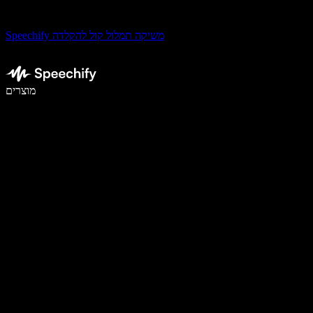
Speechify משיקה תמלול קול להקלדה
לכתוב פי 5 מהר יותר עם הכתבה קולית
מוצרים
למידע נוסף