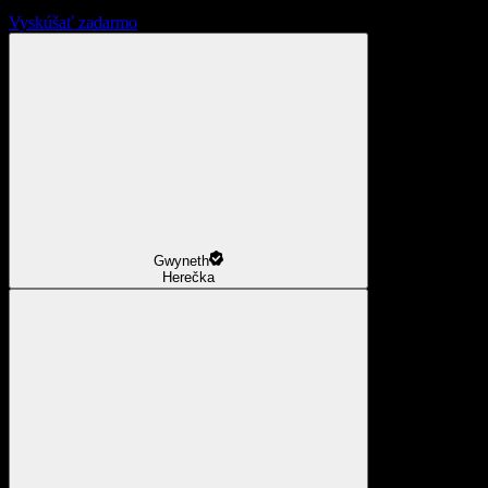
Vyskúšať zadarmo
Gwyneth
Herečka