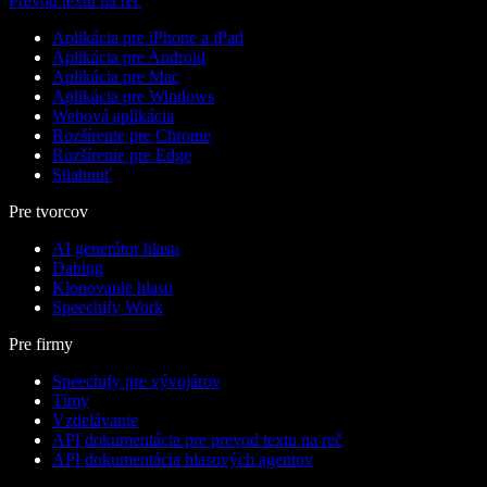
Prevod textu na reč
Aplikácia pre iPhone a iPad
Aplikácia pre Android
Aplikácia pre Mac
Aplikácia pre Windows
Webová aplikácia
Rozšírenie pre Chrome
Rozšírenie pre Edge
Stiahnuť
Pre tvorcov
AI generátor hlasu
Dabing
Klonovanie hlasu
Speechify Work
Pre firmy
Speechify pre vývojárov
Tímy
Vzdelávanie
API dokumentácia pre prevod textu na reč
API dokumentácia hlasových agentov