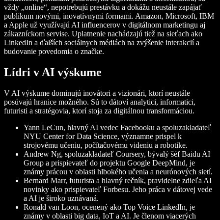
vždy „online“, nepotrebujú prestávku a dokážu neustále zapájať
publikum novými, inovatívnymi formami. Amazon, Microsoft, IBM
a Apple už využívajú AI influencerov v digitálnom marketingu aj
zákazníckom servise. Uplatnenie nachádzajú tiež na sieťach ako
LinkedIn a ďalších sociálnych médiách na zvýšenie interakcií a
budovanie povedomia o značke.
Lídri v AI výskume
V AI výskume dominujú inovátori a vizionári, ktorí neustále
posúvajú hranice možného. Sú to dátoví analytici, informatici,
futuristi a stratégovia, ktorí stoja za digitálnou transformáciou.
Yann LeCun
, hlavný AI vedec Facebooku a spoluzakladateľ
NYU Center for Data Science, významne prispel k
strojovému učeniu, počítačovému videniu a robotike.
Andrew Ng
, spoluzakladateľ Coursery, bývalý šéf Baidu AI
Group a prispievateľ do projektu Google DeepMind, je
známy prácou v oblasti hlbokého učenia a neurónových sietí.
Bernard Marr
, futurista a hlavný rečník, pravidelne zdieľa AI
novinky ako prispievateľ Forbesu. Jeho práca v dátovej vede
a AI je široko uznávaná.
Ronald van Loon
, ocenený ako Top Voice LinkedIn, je
známy v oblasti big data, IoT a AI. Je členom viacerých