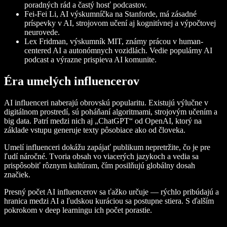
poradných rád a častý hosť podcastov.
Fei-Fei Li
, AI výskumníčka na Stanforde, má zásadné
príspevky v AI, strojovom učení aj kognitívnej a výpočtovej
neurovede.
Lex Fridman
, výskumník MIT, známy prácou v human-
centered AI a autonómnych vozidlách. Vedie populárny AI
podcast a výrazne prispieva AI komunite.
Éra umelých influencerov
AI influenceri naberajú obrovskú popularitu. Existujú výlučne v
digitálnom prostredí, sú poháňaní algoritmami, strojovým učením a
big data. Patrí medzi nich aj „ChatGPT“ od OpenAI, ktorý na
základe vstupu generuje texty pôsobiace ako od človeka.
Umelí influenceri dokážu zapájať publikum nepretržite, čo je pre
ľudí náročné. Tvoria obsah vo viacerých jazykoch a vedia sa
prispôsobiť rôznym kultúram, čím posilňujú globálny dosah
značiek.
Presný počet AI influencerov sa ťažko určuje — rýchlo pribúdajú a
hranica medzi AI a ľudskou kuráciou sa postupne stiera. S ďalším
pokrokom v deep learningu ich počet porastie.