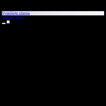
Vyskúšajte zdarma
Stiahnuť teraz
Produkty
Prevod textu na reč
Aplikácie pre iPhone a iPad
Aplikácia pre Android
Rozšírenie pre Chrome
Rozšírenie pre Edge
Webová aplikácia
Aplikácia pre Mac
Aplikácia pre Windows