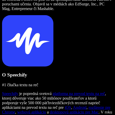
poruchami učenia. Objavil sa v médiách ako EdSurge, Inc., PC
Mag, Entrepreneur či Mashable.
O Speechify
#1 čítačka textu na reč
Speechify
je popredná svetová
platforma na prevod textu na reč
,
ktorej dôveruje viac ako 50 miliónov používateľov a ktorú
podporuje vyše 500 000 päťhviezdičkových recenzií naprieč
aplikáciami na prevod textu na reč pre
iOS
,
Android
,
rozšírenie pre
Chrome
,
webovú aplikáciu
a
desktopovú aplikáciu pre Mac
. V roku