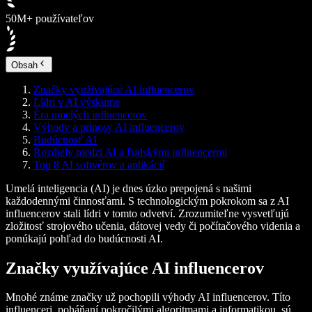
50M+ používateľov
Obsah
Značky využívajúce AI influencerov
Lídri v AI výskume
Éra umelých influencerov
Výhody a prínosy AI influencerov
Budúcnosť AI
Rozdiely medzi AI a ľudskými influencermi
Top 8 AI softvérov a aplikácií
Umelá inteligencia (AI) je dnes úzko prepojená s našimi
každodennými činnosťami. S technologickým pokrokom sa z AI
influencerov stali lídri v tomto odvetví. Zrozumiteľne vysvetľujú
zložitosť strojového učenia, dátovej vedy či počítačového videnia a
ponúkajú pohľad do budúcnosti AI.
Značky využívajúce AI influencerov
Mnohé známe značky už pochopili výhody AI influencerov. Títo
influenceri, poháňaní pokročilými algoritmami a informatikou, sú