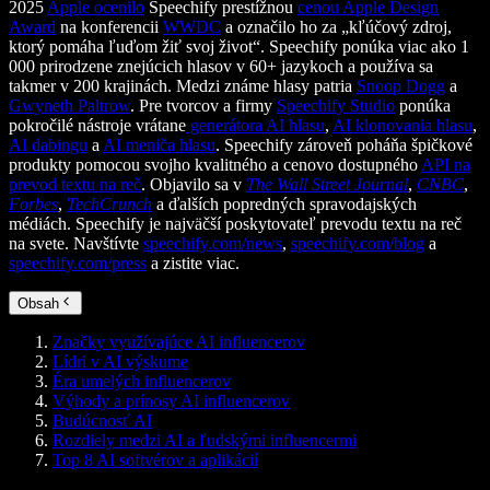
2025
Apple ocenilo
Speechify prestížnou
cenou Apple Design
Award
na konferencii
WWDC
a označilo ho za „kľúčový zdroj,
ktorý pomáha ľuďom žiť svoj život“. Speechify ponúka viac ako 1
000 prirodzene znejúcich hlasov v 60+ jazykoch a používa sa
takmer v 200 krajinách. Medzi známe hlasy patria
Snoop Dogg
a
Gwyneth Paltrow
. Pre tvorcov a firmy
Speechify Studio
ponúka
pokročilé nástroje vrátane
generátora AI hlasu
,
AI klonovania hlasu
,
AI dabingu
a
AI meniča hlasu
. Speechify zároveň poháňa špičkové
produkty pomocou svojho kvalitného a cenovo dostupného
API na
prevod textu na reč
. Objavilo sa v
The Wall Street Journal
,
CNBC
,
Forbes
,
TechCrunch
a ďalších popredných spravodajských
médiách. Speechify je najväčší poskytovateľ prevodu textu na reč
na svete. Navštívte
speechify.com/news
,
speechify.com/blog
a
speechify.com/press
a zistite viac.
Obsah
Značky využívajúce AI influencerov
Lídri v AI výskume
Éra umelých influencerov
Výhody a prínosy AI influencerov
Budúcnosť AI
Rozdiely medzi AI a ľudskými influencermi
Top 8 AI softvérov a aplikácií