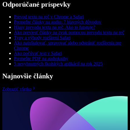
Odporúčané príspevky
Prevod textu na reč v Chrome a Safari
Premeňte články na audio: 7 hlavných dôvodov
Hlasy prevodu textu na reč. Ako to funguje?
Ako previesť články na zvuk pomocou prevodu textu na reč
Typy a výhody rozšírení Safari
Ako nainštalovať, spravovať alebo odstrániť rozšírenia pre
Chrome
Ako počúvať text v Safari
Premeňte PDF na audioknihy
5 nevyhnutných školských aplikácií na rok 2025
Najnovšie články
Zobraziť všetko