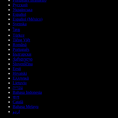
Português Brasileiro
Русский
Українська
Español
Español (México)
Svenska
ไทย
Türkçe
Tiếng Việt
Română
Português
Български
ქართული
Slovenščina
Eesti
Hrvatski
Ελληνικά
Lietuvių
עברית
Bahasa Indonesia
বাংলা
Català
Bahasa Melayu
اردو