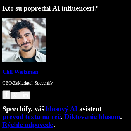
Kto sú poprední AI influenceri?
Cliff Weitzman
CEO/Zakladateľ Speechify
Speechify, váš
hlasový AI
asistent
prevod textu na reč
.
Diktovanie hlasom
.
Rýchle odpovede
.