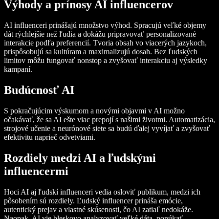
Výhody a prínosy AI influencerov
AI influenceri prinášajú množstvo výhod. Spracujú veľké objemy
dát rýchlejšie než ľudia a dokážu pripravovať personalizované
interakcie podľa preferencií. Tvoria obsah vo viacerých jazykoch,
prispôsobujú sa kultúram a maximalizujú dosah. Bez ľudských
limitov môžu fungovať nonstop a zvyšovať interakciu aj výsledky
kampaní.
Budúcnosť AI
S pokračujúcim výskumom a novými objavmi v AI možno
očakávať, že sa AI ešte viac prepojí s našimi životmi. Automatizácia,
strojové učenie a neurónové siete sa budú ďalej vyvíjať a zvyšovať
efektivitu naprieč odvetviami.
Rozdiely medzi AI a ľudskými
influencermi
Hoci AI aj ľudskí influenceri vedia osloviť publikum, medzi ich
pôsobením sú rozdiely. Ľudský influencer prináša emócie,
autentický prejav a vlastné skúsenosti, čo AI zatiaľ nedokáže.
Naopak, AI vie bleskovo analyzovať veľké dáta, ponúkať