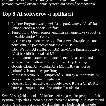
personalizovaný obsah a nemá fyzické ani časové obmedzenia.
Top 8 AI softvérov a aplikácií
Python
: Programovací jazyk často používaný v AI vďaka
jednoduchosti a bohatej knižnici.
TensorFlow
: Open-source knižnica na numerické výpočty a
rozsiahle strojové učenie.
PyTorch
: Open-source ML knižnica vychádzajúca z Torch,
používaná na počítačové videnie či NLP.
IBM Watson
: AI služba od IBM umožňuje firmám využívať
AI aj bez hlbších znalostí ML.
Baidu PaddlePaddle
: Jednoduchá, efektívna, flexibilná a
škálovateľná platforma od Baidu pre deep learning.
Google Cloud AI
: Ponúka AI a ML služby na tvorbu
pokročilých modelov pre firmy.
Microsoft Azure AI
: Komplexné AI služby a kognitívne API
na vývoj inteligentných aplikácií.
OpenAI GPT modely
: AI modely ako GPT-3 a ChatGPT,
ktoré generujú text na báze strojového učenia.
Svet AI sa rýchlo mení a AI influenceri stoja v jeho prvej línii. Ich
výskum, expertíza a technologické inovácie formujú túto dynamickú
oblasť. S ďalším posunom do digitálnej éry bude ich úloha ešte