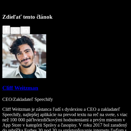
Zdieľať tento článok
Cliff Weitzman
CEO/Zakladateľ Speechify
Cliff Weitzman je zástanca ľudí s dyslexiou a CEO a zakladateľ
Speechify, najlepšej aplikácie na prevod textu na reč na svete, s viac
než 100 000 päťhviezdičkovými hodnoteniami a prvým miestom v
App Store v kategórii Správy a časopisy. V roku 2017 bol zaradený
do rebríčka Forbes 30 pod 30 za sprístupňovanie internetu ľuďom s