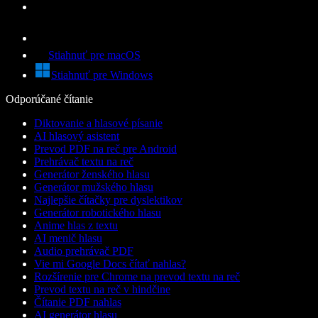
Stiahnuť pre macOS
Stiahnuť pre Windows
Odporúčané čítanie
Diktovanie a hlasové písanie
AI hlasový asistent
Prevod PDF na reč pre Android
Prehrávač textu na reč
Generátor ženského hlasu
Generátor mužského hlasu
Najlepšie čítačky pre dyslektikov
Generátor robotického hlasu
Anime hlas z textu
AI menič hlasu
Audio prehrávač PDF
Vie mi Google Docs čítať nahlas?
Rozšírenie pre Chrome na prevod textu na reč
Prevod textu na reč v hindčine
Čítanie PDF nahlas
AI generátor hlasu