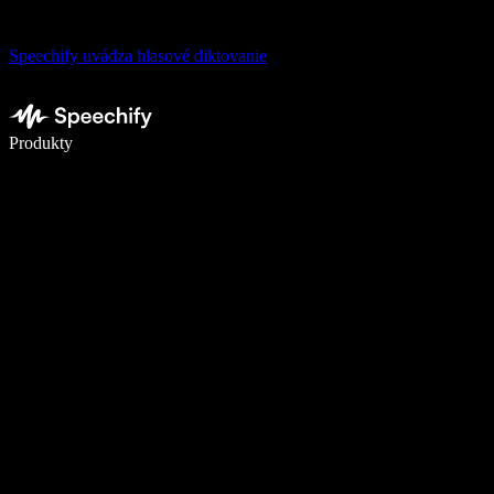
Speechify uvádza hlasové diktovanie
Píšte 5× rýchlejšie pomocou hlasového diktovania
Produkty
Zistiť viac