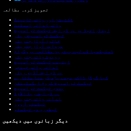
تجویز کردہ مطالعہ
ڈکٹیشن اور وائس ٹائپنگ
وائس اے آئی اسسٹنٹ
اینڈرائیڈ پر پی ڈی ایف ٹیکسٹ ٹو اسپیچ
ٹیکسٹ ٹو اسپیچ ریڈر
خاتون آواز جنریٹر
مردانہ آواز جنریٹر
ڈسلیکسیا کے لیے بہترین مطالعہ پروگرام
روبوٹ وائس جنریٹر
اینیمے ٹیکسٹ ٹو اسپیچ
اے آئی وائس چینجر
پی ڈی ایف آڈیو ریڈر
کیا گوگل ڈاکس مجھے پڑھ کر سنا سکتا ہے
ٹیکسٹ ٹو اسپیچ کروم ایکسٹینشن
ہندی ٹیکسٹ ٹو اسپیچ
پی ڈی ایف ریڈ الاؤڈ
اے آئی وائس جنریٹر
ٹیکستو آ ووز
لیطوری دی ٹیکسٹو
دیگر زبانوں میں دیکھیں