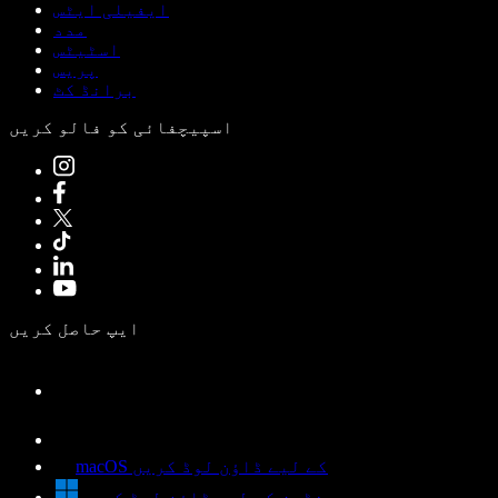
ایفیلی ایٹس
مدد
اسٹیٹس
پریس
برانڈ کٹ
اسپیچفائی کو فالو کریں
ایپ حاصل کریں
macOS کے لیے ڈاؤن لوڈ کریں
ونڈوز کے لیے ڈاؤن لوڈ کریں