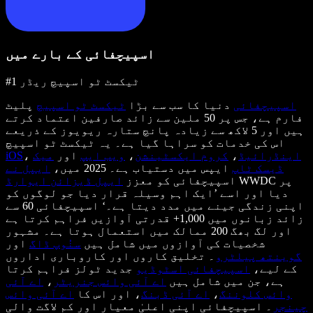
اسپیچفائی کے بارے میں
#1 ٹیکسٹ ٹو اسپیچ ریڈر
اسپیچفائی
دنیا کا سب سے بڑا
ٹیکسٹ ٹو اسپیچ
پلیٹ
فارم ہے، جس پر 50 ملین سے زائد صارفین اعتماد کرتے
ہیں اور 5 لاکھ سے زیادہ پانچ ستارہ ریویوز کے ذریعے
اس کی خدمات کو سراہا گیا ہے۔ یہ ٹیکسٹ ٹو اسپیچ
اینڈرائیڈ
،
کروم ایکسٹینشن
،
ویب ایپ
اور
میک
،
iOS
ڈیسک ٹاپ
ایپس میں دستیاب ہے۔ 2025 میں،
ایپل نے
WWDC پر
اسپیچفائی کو معزز
ایپل ڈیزائن ایوارڈ
دیا اور اسے ’ایک اہم وسیلہ قرار دیا جو لوگوں کو
اپنی زندگی جینے میں مدد دیتا ہے۔‘ اسپیچفائی 60 سے
زائد زبانوں میں 1,000+ قدرتی آوازیں فراہم کرتا ہے
اور لگ بھگ 200 ممالک میں استعمال ہوتا ہے۔ مشہور
شخصیات کی آوازوں میں شامل ہیں
سنُوپ ڈاگ
اور
گوینتھ پیلٹرو
۔ تخلیق کاروں اور کاروباری اداروں
کے لیے،
اسپیچفائی اسٹوڈیو
جدید ٹولز فراہم کرتا
ہے، جن میں شامل ہیں
اے آئی وائس جنریٹر
،
اے آئی
وائس کلوننگ
،
اے آئی ڈبنگ
، اور اس کا
اے آئی وائس
چینجر
۔ اسپیچفائی اپنی اعلیٰ معیار اور کم لاگت والی