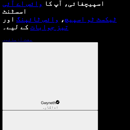
اسپیچفائی، آپ کا
وائس اے آئی
اسسٹنٹ
ٹیکسٹ ٹو اسپیچ
،
وائس ٹائپنگ
اور
تیز جوابات
کے لیے۔
مفت آزمائیں
Gwyneth
اداکارہ