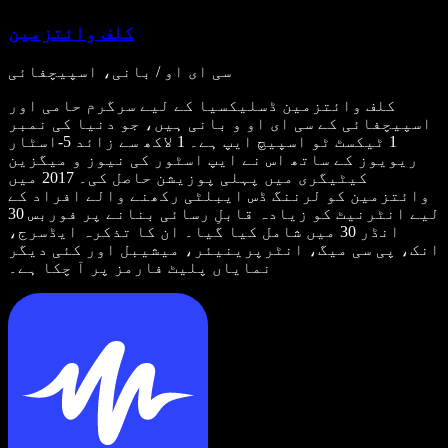
کلف وائتزمین
سی ای او / بانی، اسپیچفائی
کلف وائتزمین ڈسلیکسیا کے لیے سرگرم حامی اور
اسپیچفائی کے سی ای او و بانی ہیں، جو دنیا کی نمبر
1 ٹیکسٹ ٹو اسپیچ ایپ ہے۔ 1 لاکھ سے زائد 5-اسٹار
ریویوز کے ساتھ اس نے ایپ اسٹور کی نیوز و میگزین
کیٹیگری میں پہلی پوزیشن حاصل کی۔ 2017 میں
وائتزمین کو لرننگ ڈس ایبلٹی رکھنے والے افراد کے
لیے انٹرنیٹ کو زیادہ قابلِ رسائی بنانے پر فوربس 30
انڈر 30 میں شامل کیا گیا۔ ان کا تذکرہ ایڈسرج،
انک، پی سی میگ، انٹرپرینیئر، میشیبل اور کئی دیگر
نمایاں پلیٹ فارمز پر آ چکا ہے۔