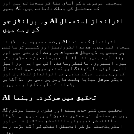
پیچیدہ موضوعات کو آسان بنا کر سمجھاتے ہیں اور
ہمیں AI کے مستقبل کی جھلک دکھاتے ہیں۔
وہ برانڈز جو AI اثرانداز استعمال
کر رہے ہیں
بہت سے معروف برانڈز نے AI اثرانداز کے فائدے
پہچان لیے ہیں۔ جدید الگورتھمز اور کمپیوٹر سائنس
پر مبنی یہ ڈیجیٹل شخصیات ہر وقت آن رہتی ہیں اور
وقفہ لیے بغیر نئے انداز میں سامعین سے جڑی رہتی
ہیں۔ ایمیزون، مائیکروسافٹ، آئی بی ایم اور ایپل
انہیں اپنی مارکیٹنگ اور کسٹمر سروس میں استعمال
کر رہے ہیں۔ اس کے علاوہ، یہ اثرانداز لنکڈ اِن اور
دیگر سوشل میڈیا پلیٹ فارمز پر بھی برانڈ آگاہی
بڑھانے کے لیے کام آ رہے ہیں۔
AI تحقیق میں سرکردہ رہنما
AI تحقیق میں کئی جدت پسند اور فکری رہنما سرگرم
ہیں جو مسلسل نئی سمتیں متعین کر رہے ہیں۔ یہ ڈیٹا
سائنٹسٹ، کمپیوٹر سائنٹسٹ، مستقبل شناس اور
اسٹریٹجسٹس مل کر ڈیجیٹل انقلاب کو آگے بڑھا رہے
ہیں۔