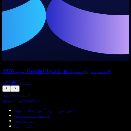
2026 میں Gemini Spark کے بہترین متبادل
22 مئی، 2026
سب دیکھیں
ٹیکسٹ ٹو اسپیچ
آئی فون اور آئی پیڈ ایپس
اینڈرائیڈ ایپ
میک ایپ
ونڈوز ایپ