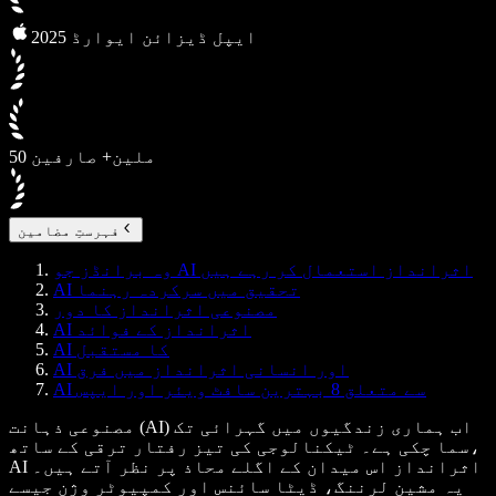
2025 ایپل ڈیزائن ایوارڈ
50 ملین+ صارفین
فہرستِ مضامین
وہ برانڈز جو AI اثرانداز استعمال کر رہے ہیں
AI تحقیق میں سرکردہ رہنما
مصنوعی اثرانداز کا دور
AI اثرانداز کے فوائد
AI کا مستقبل
AI اور انسانی اثرانداز میں فرق
AI سے متعلق 8 بہترین سافٹ ویئر اور ایپس
مصنوعی ذہانت (AI) اب ہماری زندگیوں میں گہرائی تک
سما چکی ہے۔ ٹیکنالوجی کی تیز رفتار ترقی کے ساتھ،
AI اثرانداز اس میدان کے اگلے محاذ پر نظر آتے ہیں۔
یہ مشین لرننگ، ڈیٹا سائنس اور کمپیوٹر وژن جیسے