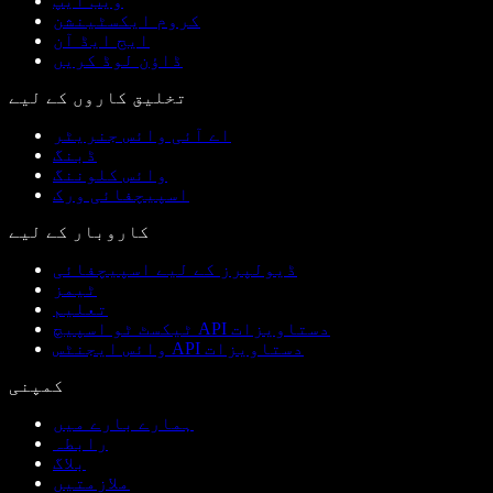
ویب ایپ
کروم ایکسٹینشن
ایج ایڈ آن
ڈاؤن لوڈ کریں
تخلیق کاروں کے لیے
اے آئی وائس جنریٹر
ڈبنگ
وائس کلوننگ
اسپیچفائی ورک
کاروبار کے لیے
ڈیولپرز کے لیے اسپیچفائی
ٹیمز
تعلیم
ٹیکسٹ ٹو اسپیچ API دستاویزات
وائس ایجنٹس API دستاویزات
کمپنی
ہمارے بارے میں
رابطہ
بلاگ
ملازمتیں