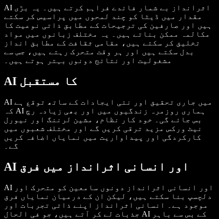
AI اثرانداز بے شمار فائدے فراہم کرتے ہیں۔ یہ بڑی
مقدار میں ڈیٹا کو چند لمحوں میں پراسیس کر سکتے
ہیں اور صارفین کی ترجیحات کے مطابق ذاتی نوعیت کا
مکالمہ ممکن بناتے ہیں۔ یہ مختلف زبانوں میں مواد
تخلیق کر سکتے ہیں، مقامی ثقافت کے مطابق انداز
بدل سکتے ہیں اور ہر وقت متحرک رہتے ہیں، جس سے
مشغولیت اور نتائج دونوں بہتر ہوتے ہیں۔
AI کا مستقبل
AI میں جاری تحقیق اور نئی ایجادات کے ساتھ توقع ہے
کہ AI ہماری روزمرہ زندگیوں میں اور بھی زیادہ رچ
بس جائے گی۔ خود کار نظام، مشین لرننگ اور نیورل
نیٹ ورکس مزید ترقی کریں گے اور مختلف شعبوں میں
کارکردگی اور پیداواریت میں نمایاں اضافہ کریں
گے۔
AI اور انسانی اثرانداز میں فرق
AI اور انسانی اثرانداز دونوں سامعین کو متحرک اور
دلچسپ بنا سکتے ہیں، لیکن ان کے درمیان نمایاں فرق
موجود ہے۔ انسانی اثرانداز اپنے ذاتی تجربات اور
جذبات لے کر آتے ہیں، جو فی الحال AI کے بس سے باہر