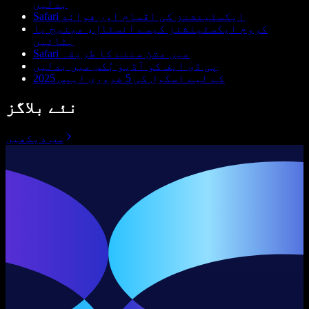
بدلیں
Safari ایکسٹینشنز کی اقسام اور فوائد
کروم ایکسٹینشنز کیسے انسٹال، مینیج یا
ہٹائیں
Safari میں متن سننے کا طریقہ
پی ڈی ایف کو آڈیو بُکس میں بدلیں
2025 کے لیے اسکول کی 5 ضروری ایپس
نئے بلاگز
سب دیکھیں