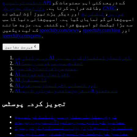
کے ذریعے کئی اہم مصنوعات کو
ٹیکسٹ ٹو اسپیچ API
،
CNBC
،
طاقت فراہم کرتا ہے۔
وال اسٹریٹ جرنل
فوربز
،
ٹیک کرنچ
اور دیگر بڑے نیوز آؤٹ لیٹس نے
اسپیچفائی کو نمایاں کیا ہے۔ اسپیچفائی دنیا کا سب
سے بڑا ٹیکسٹ ٹو اسپیچ فراہم کنندہ ہے۔ مزید جاننے
اور
speechify.com/blog
،
speechify.com/news
کے لیے دیکھیں
۔
speechify.com/press
فہرستِ مضامین
وہ برانڈز جو AI اثرانداز استعمال کر رہے ہیں
AI تحقیق میں سرکردہ رہنما
مصنوعی اثرانداز کا دور
AI اثرانداز کے فوائد
AI کا مستقبل
AI اور انسانی اثرانداز میں فرق
AI سے متعلق 8 بہترین سافٹ ویئر اور ایپس
تجویز کردہ پوسٹس
کروم بمقابلہ سفاری میں ٹیکسٹ ٹو اسپیچ
مضامین کو آڈیو میں بدلیں: 7 بہترین وجوہات
ٹیکسٹ ٹو اسپیچ آوازیں: یہ کیسے کام کرتی ہیں؟
مضامین کو ٹیکسٹ ٹو اسپیچ کے ذریعے آڈیو میں