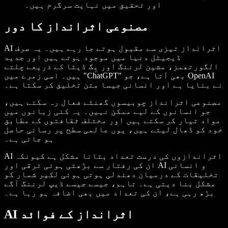
اور تحقیق میں نہایت سرگرم ہیں۔
مصنوعی اثرانداز کا دور
AI اثرانداز تیزی سے مقبول ہوتے جا رہے ہیں۔ یہ صرف
ڈیجیٹل دنیا میں موجود ہوتے ہیں اور جدید
الگورتھمز، مشین لرننگ اور بِگ ڈیٹا کے ذریعے چلتے
ہیں۔ اسی زمرے میں "ChatGPT" بھی آتا ہے، جو OpenAI
نے بنایا ہے اور انسانی جیسا متن تخلیق کر سکتا ہے۔
مصنوعی اثرانداز چوبیسوں گھنٹے فعال رہ سکتے ہیں،
جو انسانوں کے لیے ممکن نہیں۔ یہ کئی زبانوں میں
مواد تیار کر سکتے ہیں اور مختلف ثقافتوں کے مطابق
خود کو ڈھال لیتے ہیں، یوں عالمی سطح پر رسائی حاصل
ہو جاتی ہے۔
AI اثراندازوں کی درست تعداد بتانا مشکل ہے کیونکہ
ان کی رفتار سے بڑھتی ہوئی ترقی اور AI و انسانی
تخلیقات کے درمیان دھندلی ہوتی ہوئی لکیر شمار کو
مشکل بنا دیتی ہے۔ تاہم، جیسے جیسے ڈیپ لرننگ آگے
بڑھ رہی ہے، ان کی تعداد میں بھی اضافہ ہو رہا ہے۔
AI اثرانداز کے فوائد