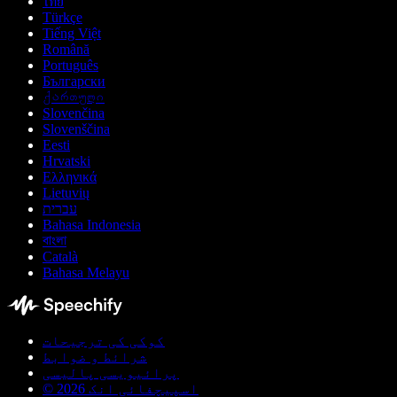
ไทย
Türkçe
Tiếng Việt
Română
Português
Български
ქართული
Slovenčina
Slovenščina
Eesti
Hrvatski
Ελληνικά
Lietuvių
עברית
Bahasa Indonesia
বাংলা
Català
Bahasa Melayu
کوکی کی ترجیحات
شرائط و ضوابط
پرائیویسی پالیسی
© اسپیچفائی انک 2026