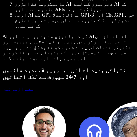
: ڈیولپرز کے لیے AI کی
مائیکروسافٹ ایژور AI
جامع سروسز اور APIs مہیا کرتا ہے۔
اوپن AI کے GPT ماڈلز
: مثلاً GPT-3 اور ChatGPT، جو
مشین لرننگ کے ذریعے انسان جیسی تحریر تخلیق
کرتے ہیں۔
AI کی دنیا تیزی سے بدل رہی ہے اور AI اثرانداز اس
تبدیلی کے مرکز میں ہیں۔ ان کی تحقیق، بصیرت اور
تکنیکی خدمات اس پورے شعبے کو نئی شکل دے رہی ہیں۔
جیسے جیسے ڈیجیٹل دور آگے بڑھتا ہے، ان کا کردار
اور بھی زیادہ اہم ہوتا جائے گا۔
انتہائی جدید اے آئی آوازوں، لامحدود فائلوں
اور 24/7 سپورٹ سے لطف اٹھائیں
مفت آزمائیں