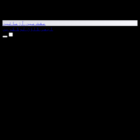
مفت میں آزمائیں
ابھی ڈاؤن لوڈ کریں
مصنوعات
متن کو آواز میں بدلیں
iPhone اور iPad ایپس
Android ایپ
Chrome ایکسٹینشن
Edge ایکسٹینشن
ویب ایپ
Mac ایپ