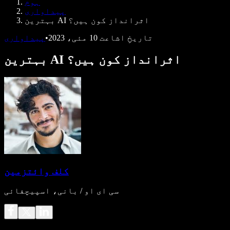
ہوم
ڈویلپرز کے لیے Speechify
پیداواری
بہترین AI اثرانداز کون ہیں؟
تاریخِ اشاعت
10 مئی، 2023
•
پیداواری
بہترین AI اثرانداز کون ہیں؟
کلف وائتزمین
سی ای او / بانی، اسپیچفائی