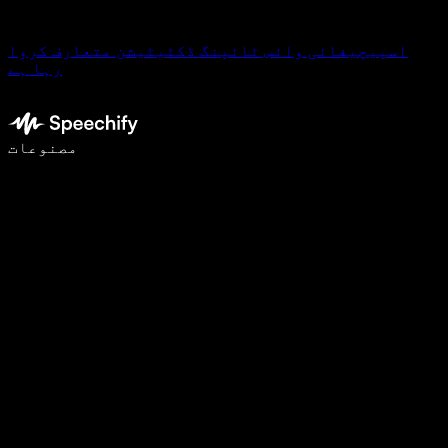
اسپیچیفائی وائس ٹائپنگ ڈکٹیٹیشن متعارف کروا
رہا ہے
وائس ٹائپنگ کے ساتھ 5 گنا تیزی سے لکھیں
مصنوعات
مزید جانیں