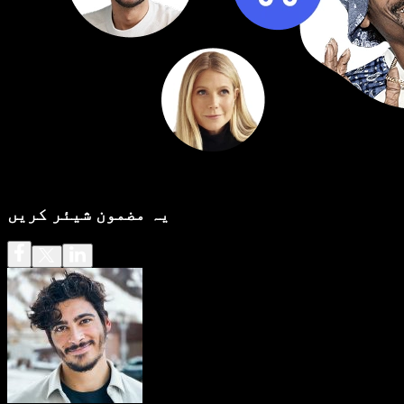
یہ مضمون شیئر کریں