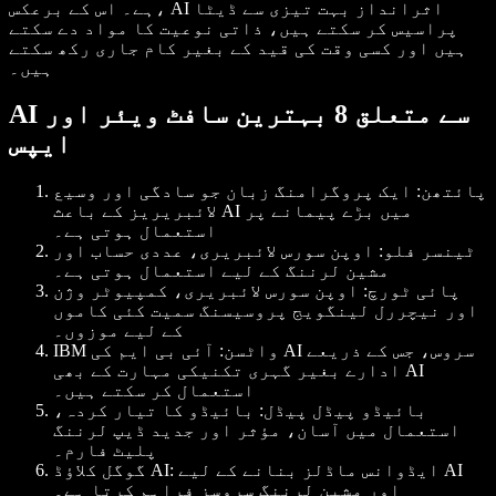
ہے۔ اس کے برعکس، AI اثرانداز بہت تیزی سے ڈیٹا
پراسیس کر سکتے ہیں، ذاتی نوعیت کا مواد دے سکتے
ہیں اور کسی وقت کی قید کے بغیر کام جاری رکھ سکتے
ہیں۔
AI سے متعلق 8 بہترین سافٹ ویئر اور
ایپس
پائتھن
: ایک پروگرامنگ زبان جو سادگی اور وسیع
لائبریریز کے باعث AI میں بڑے پیمانے پر
استعمال ہوتی ہے۔
ٹینسر فلو
: اوپن سورس لائبریری، عددی حساب اور
مشین لرننگ کے لیے استعمال ہوتی ہے۔
پائی ٹورچ
: اوپن سورس لائبریری، کمپیوٹر وژن
اور نیچررل لینگویج پروسیسنگ سمیت کئی کاموں
کے لیے موزوں۔
IBM واٹسن
: آئی بی ایم کی AI سروس، جس کے ذریعے
ادارے بغیر گہری تکنیکی مہارت کے بھی AI
استعمال کر سکتے ہیں۔
بائیڈو پیڈل پیڈل
: بائیڈو کا تیار کردہ،
استعمال میں آسان، مؤثر اور جدید ڈیپ لرننگ
پلیٹ فارم۔
: ایڈوانس ماڈلز بنانے کے لیے AI
گوگل کلاؤڈ AI
اور مشین لرننگ سروسز فراہم کرتا ہے۔