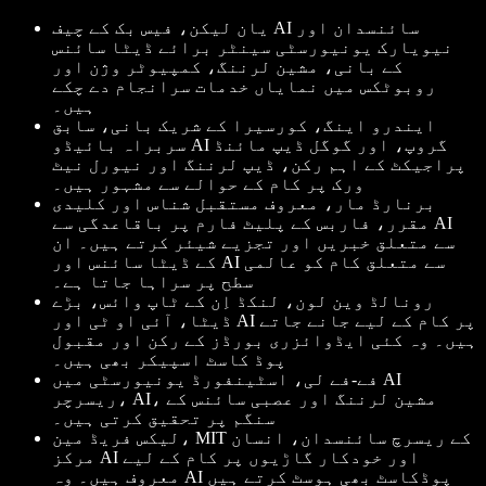
یان لیکن
، فیس بک کے چیف AI سائنسدان اور
نیویارک یونیورسٹی سینٹر برائے ڈیٹا سائنس
کے بانی، مشین لرننگ، کمپیوٹر وژن اور
روبوٹکس میں نمایاں خدمات سرانجام دے چکے
ہیں۔
ایندرو اینگ
، کورسیرا کے شریک بانی، سابق
سربراہ بائیڈو AI گروپ، اور گوگل ڈیپ مائنڈ
پراجیکٹ کے اہم رکن، ڈیپ لرننگ اور نیورل نیٹ
ورک پر کام کے حوالے سے مشہور ہیں۔
برنارڈ مار
، معروف مستقبل شناس اور کلیدی
مقرر، فاربس کے پلیٹ فارم پر باقاعدگی سے AI
سے متعلق خبریں اور تجزیے شیئر کرتے ہیں۔ ان
کے ڈیٹا سائنس اور AI سے متعلق کام کو عالمی
سطح پر سراہا جاتا ہے۔
رونالڈ وین لون
، لنکڈ اِن کے ٹاپ وائس، بڑے
ڈیٹا، آئی او ٹی اور AI پر کام کے لیے جانے جاتے
ہیں۔ وہ کئی ایڈوائزری بورڈز کے رکن اور مقبول
پوڈ کاسٹ اسپیکر بھی ہیں۔
فے-فے لی
، اسٹینفورڈ یونیورسٹی میں AI
ریسرچر، AI، مشین لرننگ اور عصبی سائنس کے
سنگم پر تحقیق کرتی ہیں۔
، MIT کے ریسرچ سائنسدان، انسان
لیکس فریڈ مین
مرکز AI اور خودکار گاڑیوں پر کام کے لیے
معروف ہیں۔ وہ AI پوڈکاسٹ بھی ہوسٹ کرتے ہیں