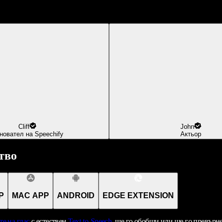
Cliff
John
новател на Speechify
Актьор
тво
P
MAC APP
ANDROID
EDGE EXTENSION
те на глас
с естествен
Text-to-Speech
, ще го обобщи или ще го превърн