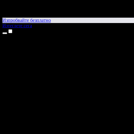
Изпробвайте безплатно
Изтеглете сега
Продукти
Текст в реч
Приложения за iPhone и iPad
Приложение за Android
Разширение за Chrome
Разширение за Edge
Уеб приложение
Приложение за Mac
Приложение за Windows