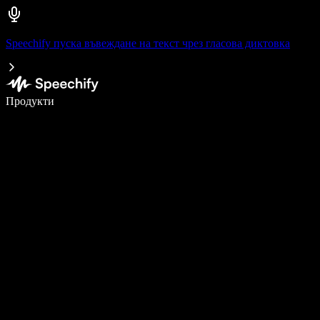
Speechify пуска въвеждане на текст чрез гласова диктовка
Пишете 5× по-бързо с гласово въвеждане
Продукти
Научете повече