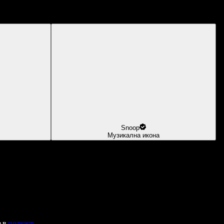
Snoop
Музикална икона
е в
подкаст