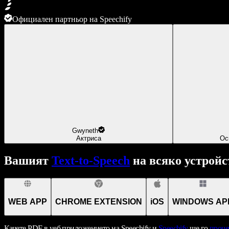
Официален партньор на Speechify
Gwyneth
Актриса
Ос
Вашият
Text-to-Speech
на всяко устройс
WEB APP
CHROME EXTENSION
iOS
WINDOWS AP
Качете PDF в уеб приложението на Speechify и
Speechify
ще го
проче