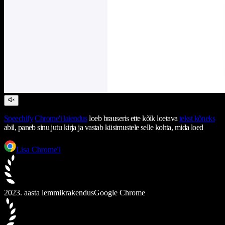
Speechify
Chrome'i laiendus
loeb brauseris ette kõik loetava
tekst kõneks
abil, paneb sinu jutu kirja ja vastab küsimustele selle kohta, mida loed
Lisa Chrome'i
2023. aasta lemmikrakendus
Google Chrome