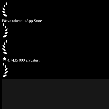
Päeva rakendus
App Store
4.7
435 000 arvustust