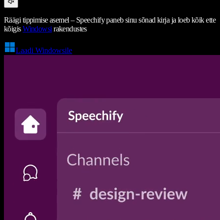
Räägi tippimise asemel – Speechify paneb sinu sõnad kirja ja loeb kõik ette
kõigis
Windowsi
rakendustes
Laadi Windowsile