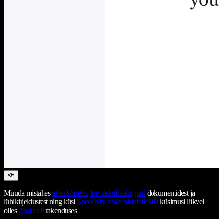
Muuda mistahes
tekst kõneks
,
loo taskuhäälinguid
dokumentidest ja
lühikirjeldustest ning küsi
Speechify häältehisintellektilt
küsimusi liikvel
olles
Androidi
rakenduses