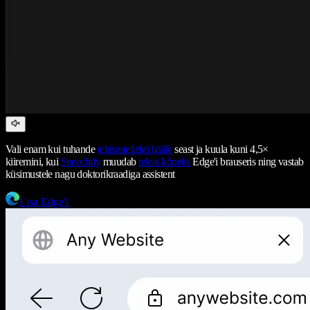
Vali enam kui tuhande
tehisintellekti hääle
seast ja kuula kuni 4,5×
kiiremini, kui
Speechify
muudab
teksti kõneks
Edge'i brauseris ning vastab
küsimustele nagu doktorikraadiga assistent
Lisa Edge'i