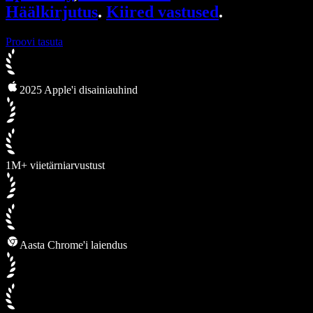
Häälkirjutus
.
Kiired vastused
.
Proovi tasuta
2025 Apple'i disainiauhind
1M+ viietärniarvustust
Aasta Chrome'i laiendus