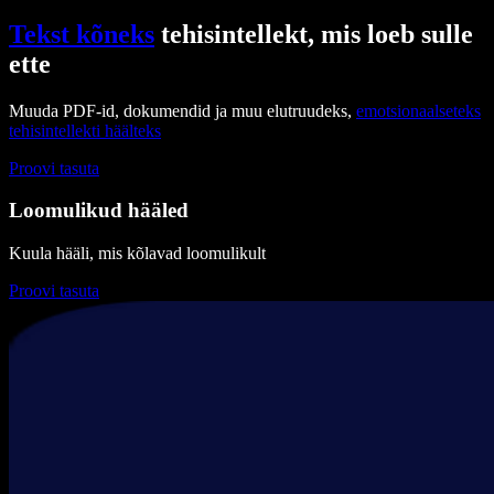
Tekst kõneks
tehisintellekt, mis loeb sulle
ette
Muuda PDF-id, dokumendid ja muu elutruudeks,
emotsionaalseteks
tehisintellekti häälteks
Proovi tasuta
Loomulikud hääled
Kuula hääli, mis kõlavad loomulikult
Proovi tasuta