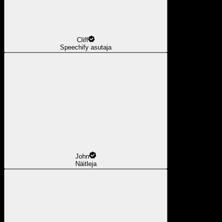
Cliff
Speechify asutaja
John
Näitleja