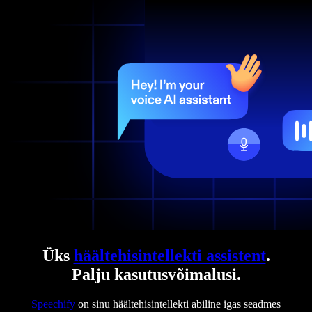
Üks
häältehisintellekti assistent
.
Palju kasutusvõimalusi.
Speechify
on sinu häältehisintellekti abiline igas seadmes