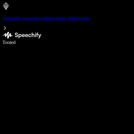
Speechify tutvustab häälekirjutuse dikteerimist
Kirjuta häälega 5× kiiremini
Tooted
Loe lähemalt