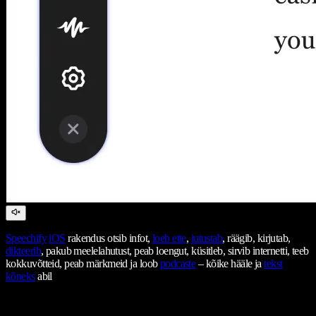
Speechify
iOS
rakendus otsib infot,
loeb ette
,
jutustab
, räägib, kirjutab,
dikteerib
, pakub meelelahutust, peab loengut, küsitleb, sirvib internetti, teeb
kokkuvõtteid, peab märkmeid ja loob
podcaste
– kõike hääle ja
tekst
kõneks
abil