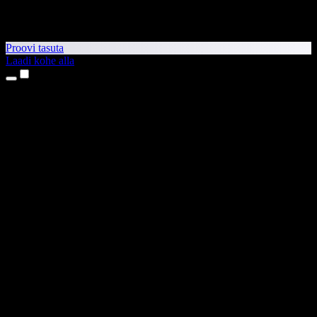
Proovi tasuta
Laadi kohe alla
Tooted
Tekst kõneks
iPhone’i ja iPadi rakendused
Androidi rakendus
Chrome’i laiendus
Edge’i laiendus
Veebirakendus
Maci rakendus
Windowsi rakendus