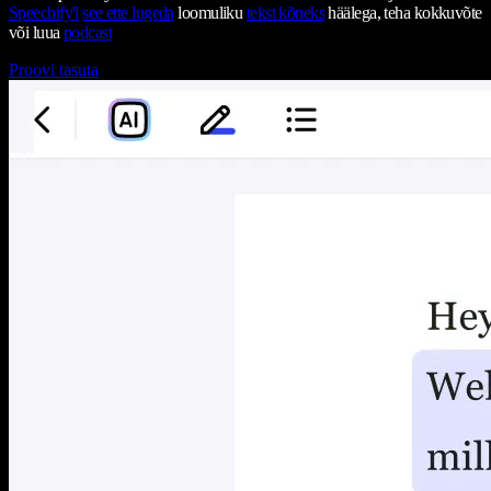
Speechify'l
see ette lugeda
loomuliku
tekst kõneks
häälega, teha kokkuvõte
või luua
podcast
Proovi tasuta