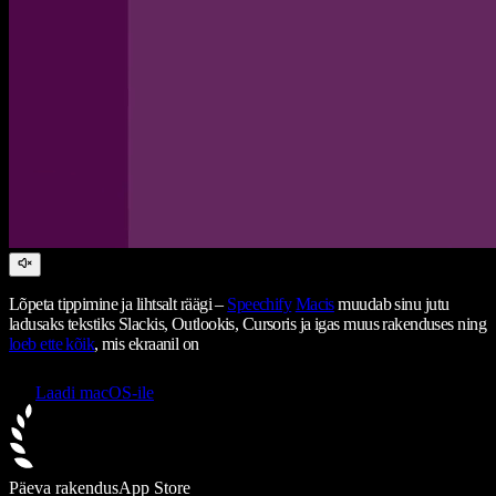
Lõpeta tippimine ja lihtsalt räägi –
Speechify
Macis
muudab sinu jutu
ladusaks tekstiks Slackis, Outlookis, Cursoris ja igas muus rakenduses ning
loeb ette kõik
, mis ekraanil on
Laadi macOS-ile
Päeva rakendus
App Store