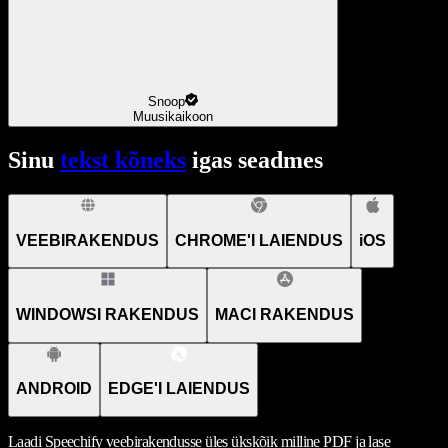
Snoop
Muusikaikoon
Sinu
tekst kõneks
igas seadmes
VEEBIRAKENDUS
CHROME'I LAIENDUS
iOS
WINDOWSI RAKENDUS
MACI RAKENDUS
ANDROID
EDGE'I LAIENDUS
Laadi Speechify veebirakendusse üles ükskõik milline PDF ja lase