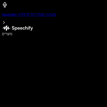
Speechify משיקה תמלול קול להקלדה
לכתוב פי 5 מהר יותר עם הכתבה קולית
מוצרים
למידע נוסף