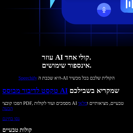
עוזר AI קולי אחד.
אינספור שימושים.
היא שכבת ה-AI הקולית שלכם בכל מכשיר
Speechify
שמקריא בשבילכם
טקסט לדיבור מבוסס AI
הפכו קובצי PDF, מסמכים ועוד לקולות AI טבעיים, מציאותיים ו
מלאי
הבעה
נסו בחינם
קולות טבעיים