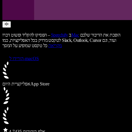
הופכת את הדיבור שלכם
Mac
ב
Speechify
הפסיקו להקליד ופשוט דברו –
לטקסט מדויק בכל האפליקציות, כמו Slack, Outlook, Cursor ועוד, וגם
מקריאה
כל טקסט שמופיע על המסך
הורידו ל-macOS
App Store
אפליקציית היום
435 אלף ביקורות
4.7