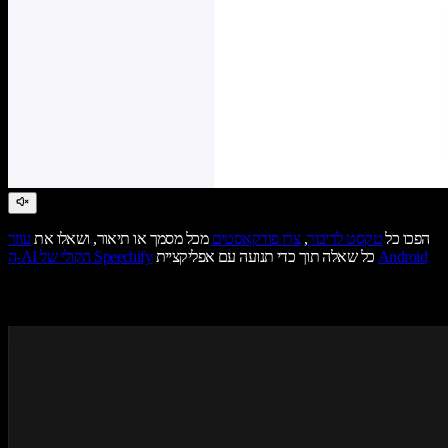
הפכו כל
טקסט לדיבור
,
צרו פודקאסטים
מכל מסמך או תיאור, ושאלו את
עוזר
Android
כל שאלה תוך כדי תנועה עם אפליקציית
ה-AI הקולי של Speechify