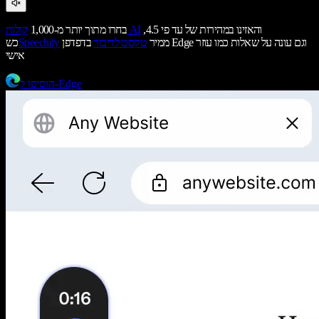
והאזינו במהירות של עד פי 4.5,
קולות AI
בחרו מתוך יותר מ-1,000
ממיר
טקסט לדיבור
בדפדפן Edge וגם עונה על שאלות כמו עוזר
Speechify
כש
אישי
הוסיפו ל-Edge