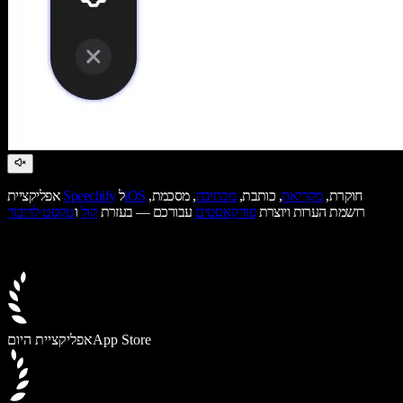
חוקרת,
מקריאה
, כותבת,
מכתיבה
, מסכמת,
iOS
ל
Speechify
אפליקציית
רושמת הערות ויוצרת
פודקאסטים
עבורכם — בעזרת
קול
ו
טקסט לדיבור
App Store
אפליקציית היום