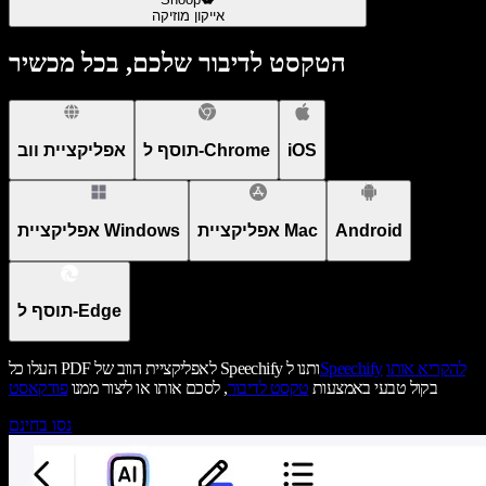
אייקון מוזיקה
הטקסט לדיבור שלכם, בכל מכשיר
iOS
תוסף ל-Chrome
אפליקציית ווב
Android
אפליקציית Mac
אפליקציית Windows
תוסף ל-Edge
להקריא אותו
Speechify
העלו כל PDF לאפליקציית הווב של Speechify ותנו ל
בקול טבעי באמצעות
טקסט לדיבור
, לסכם אותו או ליצור ממנו
פודקאסט
נסו בחינם