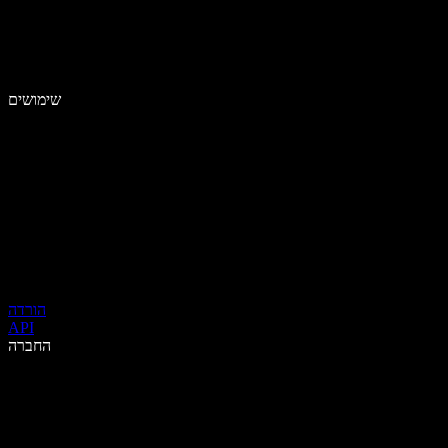
שימושים
הורדה
API
החברה