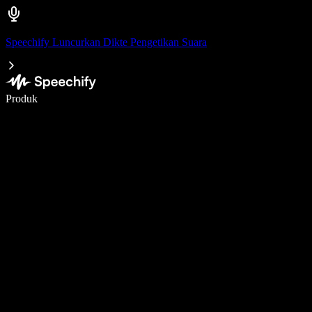
Speechify Luncurkan Dikte Pengetikan Suara
Menulis 5× lebih cepat dengan dikte suara
Produk
Pelajari lebih lanjut