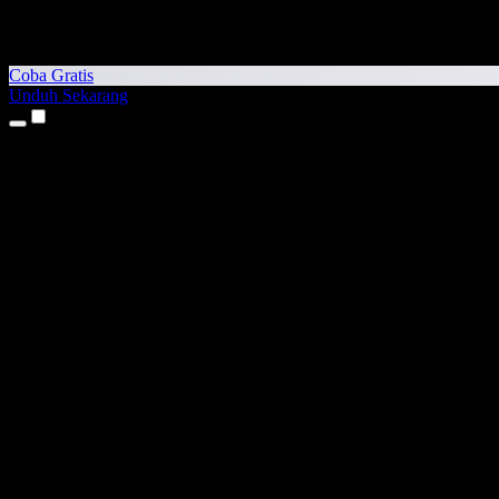
Coba Gratis
Unduh Sekarang
Produk
Teks ke Suara
Aplikasi iPhone & iPad
Aplikasi Android
Ekstensi Chrome
Ekstensi Edge
Aplikasi Web
Aplikasi Mac
Aplikasi Windows