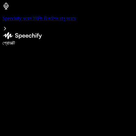
Speechify ভয়েস টাইপিং ডিকটেশন চালু করেছে
ভয়েস টাইপিং দিয়ে ৫ গুণ দ্রুত লিখুন
প্রোডাক্ট
আরও জানুন