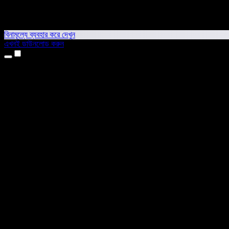
বিনামূল্যে ব্যবহার করে দেখুন
এখনই ডাউনলোড করুন
প্রোডাক্ট
টেক্সট টু স্পিচ
আইফোন ও আইপ্যাড অ্যাপ
অ্যান্ড্রয়েড অ্যাপ
ক্রোম এক্সটেনশন
এজ এক্সটেনশন
ওয়েব অ্যাপ
ম্যাক অ্যাপ
উইন্ডোজ অ্যাপ