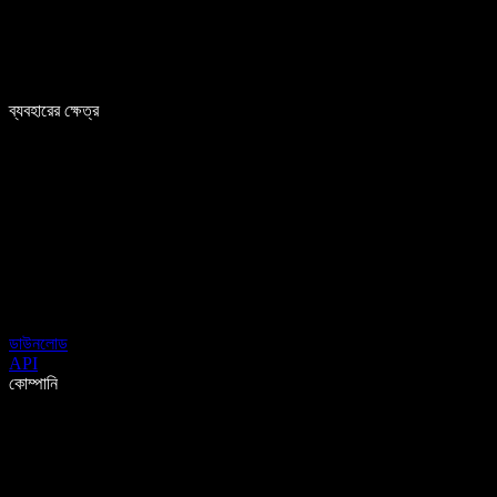
ব্যবহারের ক্ষেত্র
ডাউনলোড
API
কোম্পানি