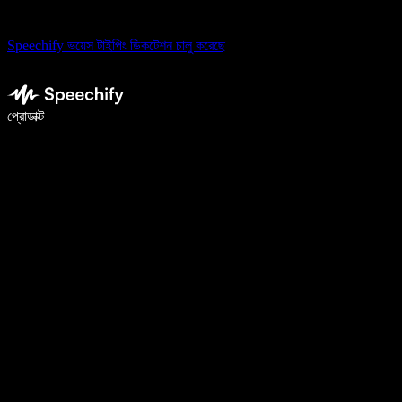
Speechify ভয়েস টাইপিং ডিকটেশন চালু করেছে
ভয়েস টাইপিং দিয়ে ৫ গুণ দ্রুত লিখুন
প্রোডাক্ট
আরও জানুন