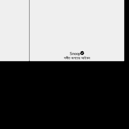
Snoop
সঙ্গীত জগতের আইকন