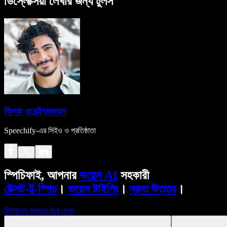
ডিস্লেক্সিয়া লেখার জন্য টুলস
ক্লিফ ওয়েইৎজম্যান
Speechify-এর সিইও ও প্রতিষ্ঠাতা
স্পিচিফাই, আপনার
ভয়েস AI
সহকারী
টেক্সট-টু-স্পিচ
।
ভয়েস টাইপিং
।
দ্রুত উত্তর
।
বিনামূল্যে ব্যবহার করে দেখুন