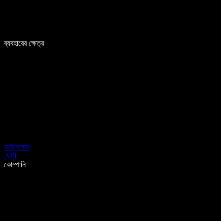
ব্যবহারের ক্ষেত্র
ডাউনলোড
API
কোম্পানি