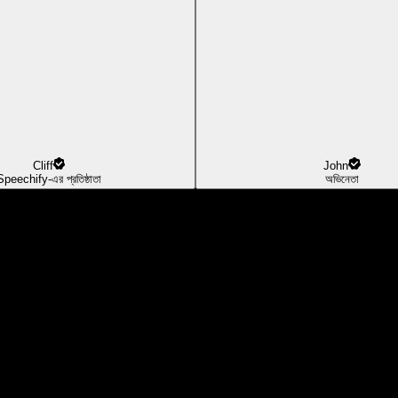
Cliff
John
Speechify-এর প্রতিষ্ঠাতা
অভিনেতা