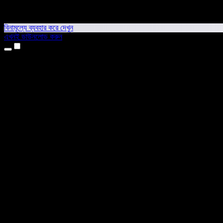
বিনামূল্যে ব্যবহার করে দেখুন
এখনই ডাউনলোড করুন
প্রোডাক্ট
টেক্সট টু স্পিচ
আইফোন ও আইপ্যাড অ্যাপ
অ্যান্ড্রয়েড অ্যাপ
ক্রোম এক্সটেনশন
এজ এক্সটেনশন
ওয়েব অ্যাপ
ম্যাক অ্যাপ
উইন্ডোজ অ্যাপ
এআই ভয়েস জেনারেটর