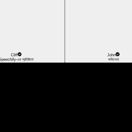
Cliff
John
Speechify-এর প্রতিষ্ঠাতা
অভিনেতা