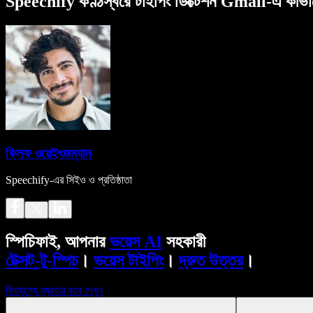
Speechify কণ্ঠস্বরে টাইপিং ডিক্টেশন Gmail-এ কীভাব
ক্লিফ ওয়েইৎজম্যান
Speechify-এর সিইও ও প্রতিষ্ঠাতা
স্পিচিফাই, আপনার
ভয়েস AI
সহকারী
টেক্সট-টু-স্পিচ
।
ভয়েস টাইপিং
।
দ্রুত উত্তর
।
বিনামূল্যে ব্যবহার করে দেখুন