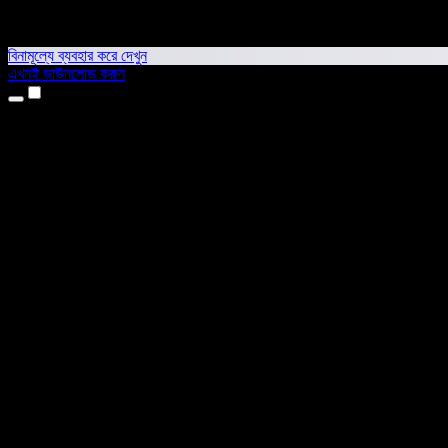
বিনামূল্যে ব্যবহার করে দেখুন
এখনই ডাউনলোড করুন
প্রোডাক্ট
টেক্সট টু স্পিচ
আইফোন ও আইপ্যাড অ্যাপ
অ্যান্ড্রয়েড অ্যাপ
ক্রোম এক্সটেনশন
এজ এক্সটেনশন
ওয়েব অ্যাপ
ম্যাক অ্যাপ
উইন্ডোজ অ্যাপ
এআই ভয়েস জেনারেটর