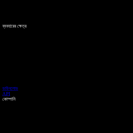
ব্যবহারের ক্ষেত্র
ডাউনলোড
API
কোম্পানি