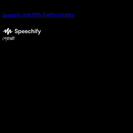
Speechify ভয়েস টাইপিং ডিকটেশন চালু করেছে
ভয়েস টাইপিং দিয়ে ৫ গুণ দ্রুত লিখুন
প্রোডাক্ট
আরও জানুন