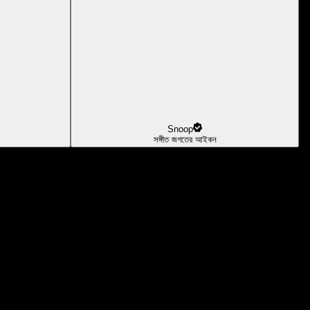
Snoop
সঙ্গীত জগতের আইকন